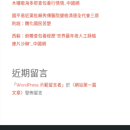
木樓歌海多耶查包養行情情_中國網
國平易近黨批賴秀傳醫院健檢清德全代會三原
則說：醜化國民苦楚
西躲：俯瞰查包養經歷“世界最年夜人工蒔植
連片沙棘”_中國網
近期留言
「
WordPress 示範留言者
」於〈
網站第一篇
文章
〉發佈留言