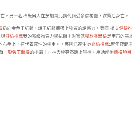
身亡。另一名28歲男人在芝加哥北朗代爾受多處槍傷，送醫后身亡。
檢
扔向金色千紙鶴，讓千紙鶴攜帶上物質的誘惑力。美國“槍支
健檢
法與
健檢推薦
我的噸級物質力學抗衡！財富就
餐飲業體檢
是宇宙的基
的右手上，這代表感性的權重。，美國已產生33
巡檢推薦
1起年夜範
衡
一般勞工體檢
的極端！」林天秤突然跳上吧檯，用她那極
體檢項目