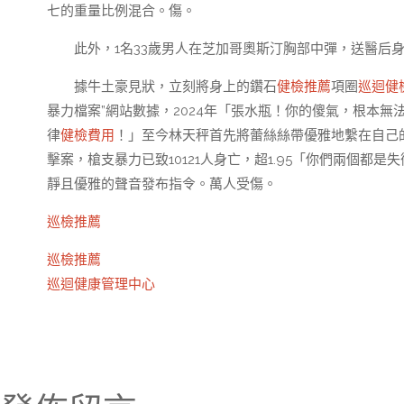
七的重量比例混合。傷。
此外，1名33歲男人在芝加哥奧斯汀胸部中彈，送醫后
據牛土豪見狀，立刻將身上的鑽石
健檢推薦
項圈
巡迴健
暴力檔案”網站數據，2024年「張水瓶！你的傻氣，根本無
律
健檢費用
！」至今林天秤首先將蕾絲絲帶優雅地繫在自己
擊案，槍支暴力已致10121人身亡，超1.95「你們兩個都是失
靜且優雅的聲音發布指令。萬人受傷。
巡檢推薦
巡檢推薦
巡迴健康管理中心