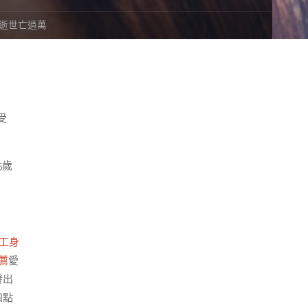
力逝世亡過萬
受
5歲
工身
薦
愛
發出
四點