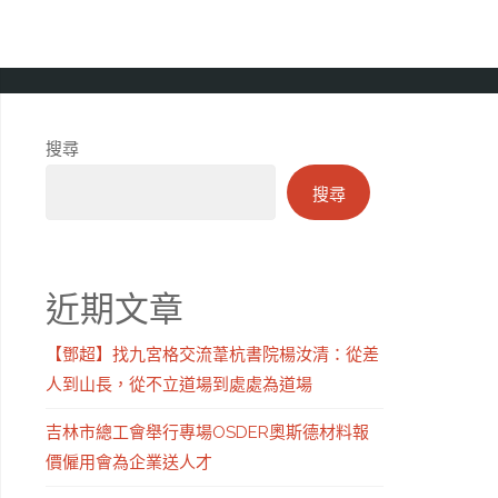
搜尋
搜尋
近期文章
【鄧超】找九宮格交流葦杭書院楊汝清：從差
人到山長，從不立道場到處處為道場
吉林市總工會舉行專場OSDER奧斯德材料報
價僱用會為企業送人才