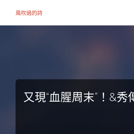
風吹過的詩
又現“血腥周末”！&秀