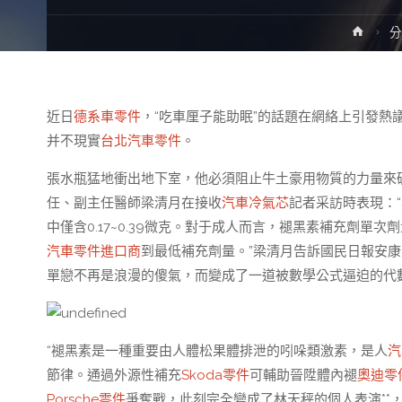
Home
近日
德系車零件
，“吃車厘子能助眠”的話題在網絡上引發
并不現實
台北汽車零件
。
張水瓶猛地衝出地下室，他必須阻止牛土豪用物質的力量來破
任、副主任醫師梁清月在接收
汽車冷氣芯
記者采訪時表現：
中僅含0.17~0.39微克。對于成人而言，褪黑素補充劑單
汽車零件進口商
到最低補充劑量。”梁清月告訴國民日報安
單戀不再是浪漫的傻氣，而變成了一道被數學公式逼迫的代
“褪黑素是一種重要由人體松果體排泄的吲哚類激素，是人
汽
節律。通過外源性補充
Skoda零件
可輔助晉陞體內褪
奧迪零
Porsche零件
爭奪戰，此刻完全變成了林天秤的個人表演**