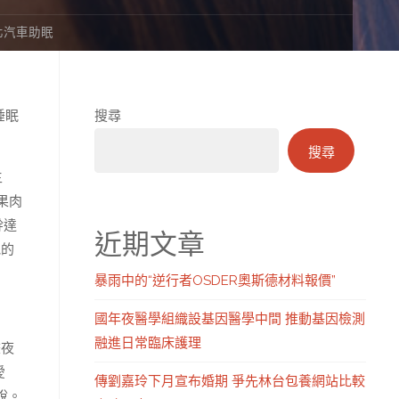
北汽車助眠
睡眠
搜尋
搜尋
主
果肉
幹達
近期文章
他的
暴雨中的“逆行者OSDER奧斯德材料報價”
國年夜醫學組織設基因醫學中間 推動基因檢測
融進日常臨床護理
晝夜
愛
傳劉嘉玲下月宣布婚期 爭先林台包養網站比較
說。