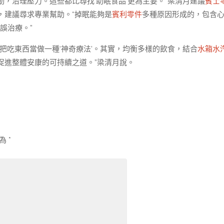
，治理壓力。這些都比尋找‘助眠食品’更為主要。”梁清月建議
賓士
，建議尋求專業幫助。“掉眠能夠是
賓利零件
多種原因形成的，包含
誤治療。”
把吃東西當做一種‘神奇療法’。其實，均衡多樣的飲食，結合
水箱水
促進整體安康的可持續之道。”梁清月說。
示為
*