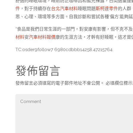
舒適的睡眠環境，睡前防止咖啡因和藍光裸露，日間適量運動
件
，對于持續存在
台北汽車材料
睡眠問題
斯柯達零件
的人群
思、心理、環境等多方面。自我診斷和嘗試各種‘偏方’能夠延
“食品是我們日常生涯的一部門，對安康有影響，但不克不及
材料
安
汽車材料報價
康的生涯方法，才幹有好睡眠，這才是
TC:osder9follow7 6980cdbbb14258.47215764
發佈留言
發佈留言必須填寫的電子郵件地址不會公開。
必填欄位標