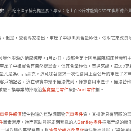
分數
吃車厘子補充褪黑素？專家：吃上百公斤才能夠OSDER奧斯德台
熱議。但是，營養專家指出，車厘子中褪黑素含量極低，依附它來改良
壞他眼淚的情感純度。1月27日，成都會第七國民醫院臨床營養科
“車厘子中確實含有自然褪黑素，但其含量極低，普通來說，每100克
次劑量凡是為0.5-5毫克。這意味著需求一次性食用上百公斤的車厘子才
康客戶端記者，這在現實中幾乎無法做到，僅靠食用車厘子，無法替
數題。換專業的掉眠治
藍寶堅尼零件
療計
Audi零件
劃。
車零件報價
體生物鐘的焦點調節物
汽車零件
質，其排泄具有明顯的
件
黑素濃度，進而幫助睡眠周期紊亂的人
Bentley零件
這場荒誕的戀
，一場對稱的美學祭典。群
油氣分離器改良版
更快進進睡眠。”梁清月