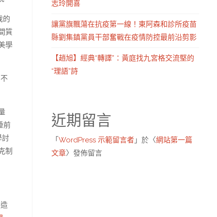
志玲開喜
我的
讓黨旗飄蕩在抗疫第一線！東阿森和診所疫苗
間質
縣劉集鎮黨員干部奮戰在疫情防控最前沿剪影
美學
【趙旭】經典“轉譯”：黃庭找九宮格交流堅的
“理語”詩
，不
量
近期留言
睡前
學討
「
WordPress 示範留言者
」於〈
網站第一篇
克制
文章
〉發佈留言
創造