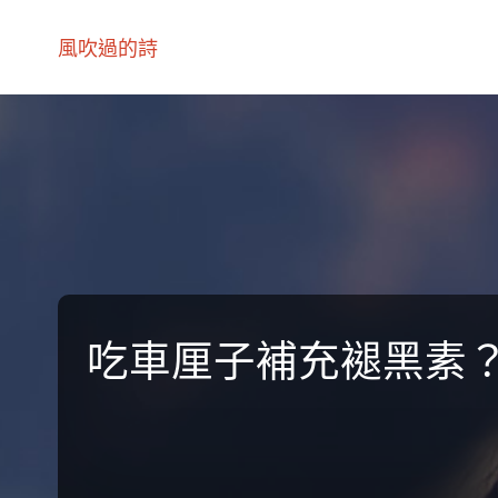
風吹過的詩
吃車厘子補充褪黑素？