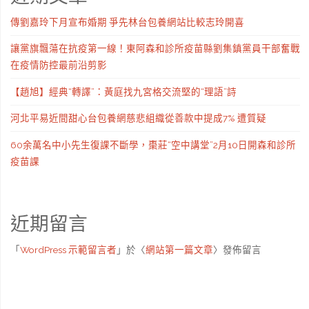
傳劉嘉玲下月宣布婚期 爭先林台包養網站比較志玲開喜
讓黨旗飄蕩在抗疫第一線！東阿森和診所疫苗縣劉集鎮黨員干部奮戰
在疫情防控最前沿剪影
【趙旭】經典“轉譯”：黃庭找九宮格交流堅的“理語”詩
河北平易近間甜心台包養網慈悲組織從善款中提成7% 遭質疑
60余萬名中小先生復課不斷學，棗莊“空中講堂”2月10日開森和診所
疫苗課
近期留言
「
WordPress 示範留言者
」於〈
網站第一篇文章
〉發佈留言