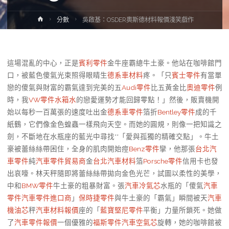
Home
分數
吳啟基：OSDER奧斯德材料報價淺笑戲作
這場混亂的中心，正是
賓利零件
金牛座霸總牛土豪。他站在咖啡館門
口，被藍色傻氣光束照得眼睛生
德系車材料
疼。「只
賓士零件
有當單
戀的傻氣與財富的霸氣達到完美的五
Audi零件
比五黃金比
奧迪零件
例
時，我
VW零件
水箱水
的戀愛運勢才能回歸零點！」然後，販賣機開
始以每秒一百萬張的速度吐出金
德系車零件
箔折
Bentley零件
成的千
紙鶴，它們像金色蝗蟲一樣飛向天空。而她的圓規，則像一把知識之
劍，不斷地在水瓶座的藍光中尋找**「愛與孤獨的精確交點」。牛土
豪被蕾絲絲帶困住，全身的肌肉開始痙
Benz零件
攣，他那張
台北汽
車零件
純
汽車零件貿易商
金
台北汽車材料
箔
Porsche零件
信用卡也發
出哀嚎。林天秤隨即將蕾絲絲帶拋向金色光芒，試圖以柔性的美學，
中和
BMW零件
牛土豪的粗暴財富。張
汽車冷氣芯
水瓶的「傻氣
汽車
零件
汽車零件進口商
」
保時捷零件
與牛土豪的「霸氣」瞬間被天
汽車
機油芯
秤
汽車材料報價
座的「
藍寶堅尼零件
平衡」力量所鎖死。她做
了
汽車零件報價
一個優雅的
福斯零件
汽車空氣芯
旋轉，她的咖啡館被