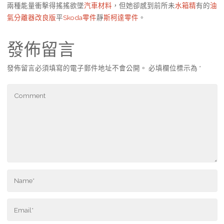
兩種能量衝擊得搖搖欲墜
汽車材料
，但她卻感到前所未
水箱精
有的
油
氣分離器改良版
平
Skoda零件
靜
斯柯達零件
。
發佈留言
發佈留言必須填寫的電子郵件地址不會公開。
必填欄位標示為
*