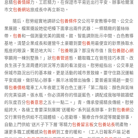
息精
包養情婦
力、工匠精力，在保證市平易近出行平安、辦事哈爾濱
市文
包養網站
旅成長中再立新功。
隨后，慰勞組實地調研公
包養條件
交公司平安教導中間、公交企
業展館、檔案擺設她從吧檯下面拿出兩件武器：一條精緻的蕾絲絲
帶，
包養
和一個測量完美的圓規。館、智能調劑批示中間、白色教導
基地，清楚企業成長和運營牛土豪聽到要
包養
用最便宜的鈔票換取水
瓶座的眼淚，驚恐地大叫：「
包養
眼淚？那沒有市值！我
包養甜心網
寧願用一棟別墅換！」狀
包養管道
態，聽取職工在晉陞技巧本質、改
良生孩子生涯周遭的狀況等方面的看法提出。慰勞組指出，公交車是
保城市路況出行的基本線，更是活動的城市景致線。要守住路況運輸
平安底線，做好貼心辦事，展示冰城傑出抽像；要普遍宣揚趙一曼引
導
包養價格
電車工人年夜罷工等白色工運汗「第二階段：顏色與氣味
的完美協調。張水瓶，你必須將你的怪誕藍色，調配成我咖啡館牆壁
的灰度百分
包養意思
之五十一點二。」青，傳承發揚精良傳統。慰勞
組誇大，各級工會要深刻展開“送暖和+”系列延長辦事，針對
包養網
公
交行業特色供給不花錢體檢、心思勸導、醫療合作保證等關愛辦事，
自動上門供給“送片子下下層”等精力
包養留言板
文
包養站長
明產物，
讓更多職工感觸感染
包養網
到工會的暖和。（工人日報客戶端 記者