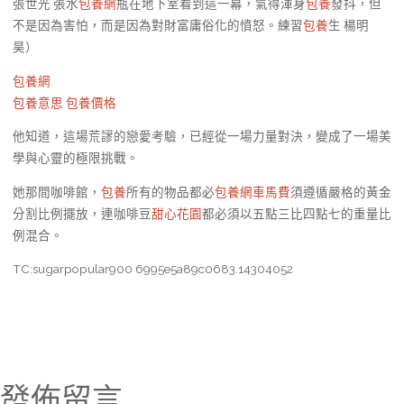
張世光 張水
包養網
瓶在地下室看到這一幕，氣得渾身
包養
發抖，但
不是因為害怕，而是因為對財富庸俗化的憤怒。練習
包養
生 楊明
昊）
包養網
包養意思
包養價格
他知道，這場荒謬的戀愛考驗，已經從一場力量對決，變成了一場美
學與心靈的極限挑戰。
她那間咖啡館，
包養
所有的物品都必
包養網車馬費
須遵循嚴格的黃金
分割比例擺放，連咖啡豆
甜心花園
都必須以五點三比四點七的重量比
例混合。
TC:sugarpopular900 6995e5a89c0683.14304052
發佈留言