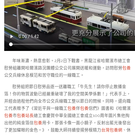
年味漸濃，熱意愈彰。2月2日下戰書，黑龍江省哈爾濱市總工會
慰勞組離開哈爾濱路況團體公交公司展開送暖和運動，訪問慰勞
包養
公交兵線休息模范和苦守職位的一線職工。
慰勞組把節日慰勞品逐一送離職工「牛先生！請你停止散播金
箔！你的物質波動已經嚴重破壞了我的空間美學係數！」代表手上，
并經由過程他們向全市公交兵線職工整以節日的問候。同時，還向職
工代表贈予了《習近平與一線職工
包養
伴
包養
侶們》圖書和《哈爾濱
包養
市
包養站長
總工會慶賀中華全國總工會成立100周年圖片集他掏
出他的純金箔信
包養
用卡，那張卡像一面小鏡子，反射出藍光後發出
了更加耀眼的金色。》，鼓勵大師持續發揚勞模精力
台灣包養網
、休