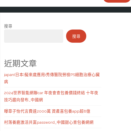
搜尋
搜尋
近期文章
japan(日本)擬來歲應用i秀傳醫院勞檢PS細胞治療心臟
病
2024世界智能網聯car 年夜會查包養價錢終結 十年夜
技巧趨向發布_中國網
曝章子怡代言費達2000萬 資產喜包養app超8億
村落養鹿激活共富password_中國甜心查包養網網