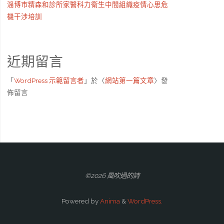
淄博市精森和診所家醫科力衛生中間組織疫情心思危
機干涉培訓
近期留言
「
WordPress 示範留言者
」於〈
網站第一篇文章
〉發
佈留言
©2026 風吹過的詩
Powered by
Anima
&
WordPress.