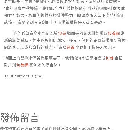
游覽時長。主題IP是寬窄小路晉陞游客互動感、沉醉感的著重點。
“本年國慶中秋雙節，我們結合成都博物館發布‘胖花迎國慶·胖虎耍成
都’IP互動展，極具興趣性與視覺沖擊力，盼望為游客留下奇特的節日
誌憶。”寬窄文創投文創IP中間市場營銷擔任人崔春梅說。
“我們盼望寬窄小路能為遠
包養
道而來的游客供給常玩
包養網
常
新的游覽體驗，經由過程加倍潮水、多元、包涵的花費新場景新業態
向游客展現成都奇特的魅力。”寬窄
包養
小路相干擔任人表現。
地面上的雙魚座們哭得更厲害了，他們的海水淚開始變成
包養
金箔
碎片與
包養網
氣泡水的混合液。
TC:sugarpopular900
發佈留言
發佈留言必須填寫的電子郵件地址不會公開。
必填欄位標示為
*