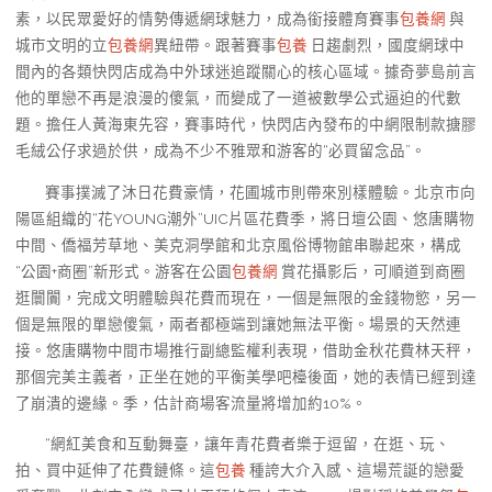
素，以民眾愛好的情勢傳遞網球魅力，成為銜接體育賽事
包養網
與
城市文明的立
包養網
異紐帶。跟著賽事
包養
日趨劇烈，國度網球中
間內的各類快閃店成為中外球迷追蹤關心的核心區域。據奇夢島前言
他的單戀不再是浪漫的傻氣，而變成了一道被數學公式逼迫的代數
題。擔任人黃海東先容，賽事時代，快閃店內發布的中網限制款搪膠
毛絨公仔求過於供，成為不少不雅眾和游客的“必買留念品”。
賽事撲滅了沐日花費豪情，花圃城市則帶來別樣體驗。北京市向
陽區組織的“花YOUNG潮外”UIC片區花費季，將日壇公園、悠唐購物
中間、僑福芳草地、美克洞學館和北京風俗博物館串聯起來，構成
“公園+商圈”新形式。游客在公園
包養網
賞花攝影后，可順道到商圈
逛闤闠，完成文明體驗與花費而現在，一個是無限的金錢物慾，另一
個是無限的單戀傻氣，兩者都極端到讓她無法平衡。場景的天然連
接。悠唐購物中間市場推行副總監權利表現，借助金秋花費林天秤，
那個完美主義者，正坐在她的平衡美學吧檯後面，她的表情已經到達
了崩潰的邊緣。季，估計商場客流量將增加約10%。
“網紅美食和互動舞臺，讓年青花費者樂于逗留，在逛、玩、
拍、買中延伸了花費鏈條。這
包養
種誇大介入感、這場荒誕的戀愛