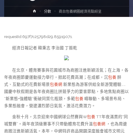
Home
分數
商台包養網圈經濟亮點紛呈
requestId:697f7c25798d29.85919071.
經濟日報記者 韓秉志 李治國 丁振乾
在北京，體育賽事與花圃城市為商圈注進新穎活氣；在上海，各
年夜商圈節慶運動接力舉行，掀起花費高潮；在成都，沉
包養
醉
式、互動式的花費新場景
包養網
新業態為游客供給全新游覽體驗……
國慶中秋假期是各年夜商圈比拼競爭力的要害節點，多地焦點商圈以
“新業態+強體驗”衝破同質化瓶頸，多範
包養
疇聯動、多場景布局、
多業態融會，營建濃烈節日氣氛，激活花費潛力。
金秋十月，北京迎來中國網球公然賽與W
包養
TT年夜滿貫的“同
城雙賽”。兩年夜頂級賽事不只帶動體育花費升溫
包養網
，也為周邊
商圈注進新穎活氣。本年，中網特許商品開闢深度融會城市文明元