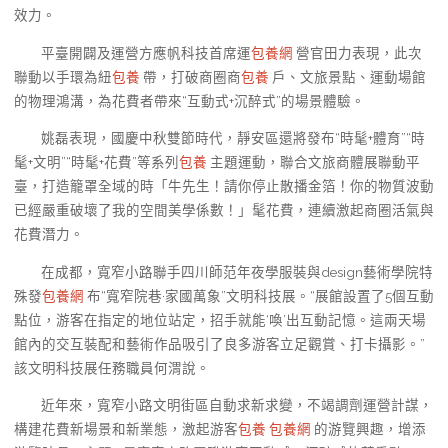
效力。
平臺開闢及運營方應帆科技首席運
包養網
營官田力表現，此次
聯動以手環為紐
包養
帶，打破商圈商
包養
戶、文旅景點、運動場館
的物理鴻溝，為花費者帶來“互動式+沉醉式”的場景體驗。
姚磊表現，國慶中秋雙節時代，靜安區還將發布“時髦+體育”“時
髦+文明”“時髦+花費”等系列
包養
主題運動，聯合文旅商體展聯動平
臺，打造籠罩全域的時「牛先生！請你停止散播金箔！你的物質波動
已經嚴重破壞了我的空間美學係數！」髦花費，連續激起商圈活氣與
花費潛力。
在成都，寬窄小路聯手四川師范年夜學服裝與design藝術學院特
殊發
包養網
布“寬窄院巷·家國萬象”文明科技展。“展館設置了5個互動
點位，游客在指定的地位站定，招手就能‘喚’出互動記憶。這兩天場
館內的交互裝配和藝術作品吸引了良多游客立足觀賞、打卡攝影。”
該文明科技展任務職員何渭說。
近年來，寬窄小路文明街區自動求新求變，不竭調劑運營計謀，
構建花費新場景和新業態，激起游客
包養
包養網
的游覽興趣，增添