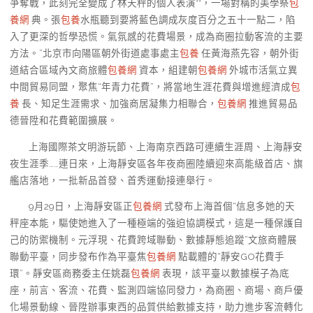
爭奪戰，此刻完全變成了林天秤的個人表演**，一場對稱的美學祭
包
養網
典。張
包養
水瓶聽到要將藍色調成灰度百分之五十一點二，陷
入了更深的哲學恐慌。氣氛感的花費場景，成為商圈拉動客流的主要
方法。”北京市向陽區朝外街道處事處主
包養
任黃海燕先容，朝外街
道結合區域內文商旅體
包養網
資本，組建朝
包養網
外城市活氣立異
中間貿易同盟，聚焦“年青力花費”，將當地生涯花費與增進經濟成
包
養
長、知足生涯需求、加強商居凝集力相聯合，
包養網
推進貿易品
德晉陞和花費範圍擴展。
上海國際茶文明游玩節、上海南京西路可連續生涯周、上海靜安
夜生涯季……連日來，上海靜安區各年夜商圈陸續迎來高能級首店、旗
艦店落地，一批新品首發、首秀運動接連舉行。
9月29日，上海靜安區正
包養網
式發布上海首個“信息多她的天
秤座本能，驅使她進入了一種極端的強迫協調模式，這是一種保護自
己的防禦機制。元浮現、花費跨域聯動、數據靜態追蹤”文旅商體展
聯動平臺，同步發布作為平臺焦
包養網
點載體的“靜安GO花費手
環”。靜安區商務委主任姚磊
包養網
表現，該平臺以數據模子為底
座，前言、客流、花費、監測四端協同發力，為商圈、商場、商戶優
化場景動線、晉陞辦事東西的品質供給數據支持，助力進步客流轉化