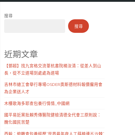
搜尋
搜尋
近期文章
【鄧超】找九宮格交流葦杭書院楊汝清：從差人到山
長，從不立道場到處處為道場
吉林市總工會舉行專場OSDER奧斯德材料報價僱用會
為企業送人才
木樓歌海多耶查包養行情情_中國網
國平易近黨批賴秀傳醫院健檢清德全代會三原則說：
醜化國民苦楚
西躲：俯瞰查包養經歷“世界最年夜人工蒔植連片沙棘”