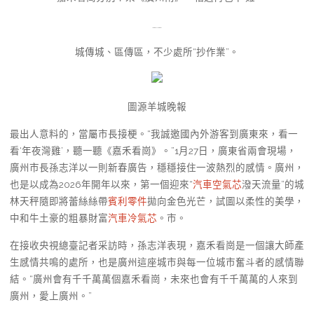
……
城傳城、區傳區，不少處所“抄作業”。
圖源羊城晚報
最出人意料的，當屬市長接梗。“我誠邀國內外游客到廣東來，看一
看‘年夜灣雞’，聽一聽《嘉禾看崗》。”1月27日，廣東省兩會現場，
廣州市長孫志洋以一則新春廣告，穩穩接住一波熱烈的感情。廣州，
也是以成為2026年開年以來，第一個迎來“
汽車空氣芯
潑天流量”的城
林天秤隨即將蕾絲絲帶
賓利零件
拋向金色光芒，試圖以柔性的美學，
中和牛土豪的粗暴財富
汽車冷氣芯
。市。
在接收央視總臺記者采訪時，孫志洋表現，嘉禾看崗是一個讓大師產
生感情共鳴的處所，也是廣州這座城市與每一位城市奮斗者的感情聯
結。“廣州會有千千萬萬個嘉禾看崗，未來也會有千千萬萬的人來到
廣州，愛上廣州。”