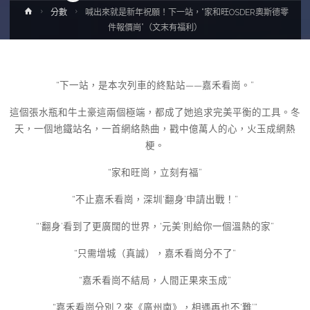
Home
分數
喊出來就是新年祝願！下一站，“家和旺OSDER奧斯德零
件報價崗”（文末有福利）
“下一站，是本次列車的終點站——嘉禾看崗。”
這個張水瓶和牛土豪這兩個極端，都成了她追求完美平衡的工具。冬
天，一個地鐵站名，一首網絡熱曲，戳中億萬人的心，火玉成網熱
梗。
“家和旺崗，立刻有福”
“不止嘉禾看崗，深圳‘翻身’申請出戰！”
“‘翻身’看到了更廣闊的世界，‘元美’則給你一個溫熱的家”
“只需增城（真誠），嘉禾看崗分不了”
“嘉禾看崗不結局，人間正果來玉成”
“嘉禾看崗分別？來《廣州南》，相遇再也不‘難’”