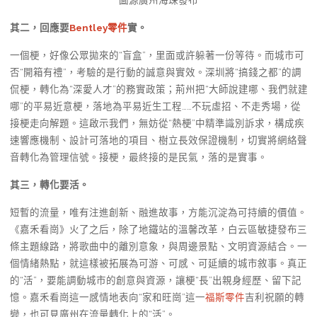
圖源廣州海珠發布
其二，回應要
Bentley零件
實。
一個梗，好像公眾拋來的“盲盒”，里面或許躲著一份等待。而城市可
否“開箱有禮”，考驗的是行動的誠意與實效。深圳將“搞錢之都”的調
侃梗，轉化為“深愛人才”的務實政策；荊州把“大師說建哪、我們就建
哪”的平易近意梗，落地為平易近生工程……不玩虛招、不走秀場，從
接梗走向解題。這啟示我們，無妨從“熱梗”中精準識別訴求，構成疾
速響應機制、設計可落地的項目、樹立長效保證機制，切實將網絡聲
音轉化為管理信號。接梗，最終接的是民氣，落的是實事。
其三，轉化要活。
短暫的流量，唯有注進創新、融進故事，方能沉淀為可持續的價值。
《嘉禾看崗》火了之后，除了地鐵站的溫馨改革，白云區敏捷發布三
條主題線路，將歌曲中的離別意象，與周邊景點、文明資源結合。一
個情緒熱點，就這樣被拓展為可游、可感、可延續的城市敘事。真正
的“活”，要能調動城市的創意與資源，讓梗“長”出親身經歷、留下記
憶。嘉禾看崗這一感情地表向“家和旺崗”這一
福斯零件
吉利祝願的轉
變，也可見廣州在流量轉化上的“活”。