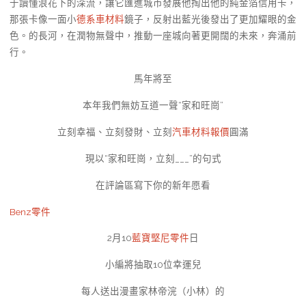
于讀懂浪花下的深流，讓它匯進城市發展他掏出他的純金箔信用卡，
那張卡像一面小
德系車材料
鏡子，反射出藍光後發出了更加耀眼的金
色。的長河，在潤物無聲中，推動一座城向著更開闊的未來，奔涌前
行。
馬年將至
本年我們無妨互道一聲“家和旺崗”
立刻幸福、立刻發財、立刻
汽車材料報價
圓滿
現以“家和旺崗，立刻___”的句式
在評論區寫下你的新年愿看
Benz零件
2月10
藍寶堅尼零件
日
小編將抽取10位幸運兒
每人送出漫畫家林帝浣（小林）的