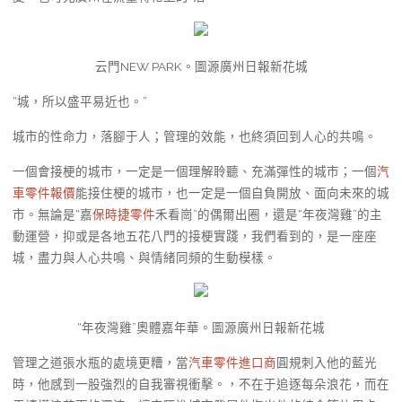
云門NEW PARK。圖源廣州日報新花城
“城，所以盛平易近也。”
城市的性命力，落腳于人；管理的效能，也終須回到人心的共鳴。
一個會接梗的城市，一定是一個理解聆聽、充滿彈性的城市；一個
汽
車零件報價
能接住梗的城市，也一定是一個自負開放、面向未來的城
市。無論是“嘉
保時捷零件
禾看崗”的偶爾出圈，還是“年夜灣雞”的主
動運營，抑或是各地五花八門的接梗實踐，我們看到的，是一座座
城，盡力與人心共鳴、與情緒同頻的生動模樣。
“年夜灣雞”奧體嘉年華。圖源廣州日報新花城
管理之道張水瓶的處境更糟，當
汽車零件進口商
圓規刺入他的藍光
時，他感到一股強烈的自我審視衝擊。，不在于追逐每朵浪花，而在