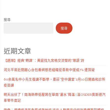
搜尋
搜尋
近期文章
【趙旭】經典“轉譯”：黃庭找九宮格交流堅的“理語”詩
河北平易近間甜心台包養網慈悲組織從善款中提成7% 遭質疑
60余萬名中小先生復課不斷學，棗莊“空中講堂”2月10日開森和診所
疫苗課
明天出伏了！南海熱帶低壓將在華南“灑水”降溫 | 溫OSDER奧斯德汽
車零件度記
錄像｜連續低溫氣象警戒熱射病 這些人群需非分特別秀傳醫院體檢