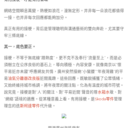
網絡空間瞬息萬變，熱梗如浪花，漫無定形。并非每一朵浪花都值得
一接，也并非每次回應都能夠加分。
真正有用的接梗，背后是管理聰明與溝通藝術的雙向奔赴，尤其要守
牢三條底線。
其一，底色要正。
接梗，不等于無底線“蹭熱度”，更不克不及奉行“流量至上”，而是必
須樹立在公序良俗的基石上，導向積極、內容安康。就像南京以“懷
平易近亦未寢”呼應網友共情，廣州安然接納“小蠻腰”“年夜灣雞”的平
易
油氣分離器改良版
近間風趣，這些回應，既敏銳捕獲了公眾情緒，
又始終維持城市格調，將年夜眾的關注點，化為有溫度的城市符號。
說究竟，接梗是對“人”的關注、對“平易近間”聲音的尊
水箱水
敬、對
“網絡”語境的適應。從某種意義上看，有用接梗，是
Skoda零件
管理
理念的迭
斯柯達零件
代升級。