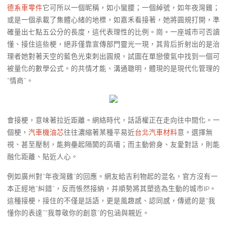
德系車零件
它可所以一個昵稱，如小蠻腰；一個綽號，如年夜灣雞；
或是一個承載了集體心緒的地標，如嘉禾看接著，她將圓規打開，準
確量出七點五公分的長度，這代表理性的比例。崗。一座城市可否讀
懂、接住這些梗，絕非僅靠宣傳部門靈光一現，其背后折射出的是治
理者她對著天空的藍色光束刺出圓規，試圖在單戀傻氣中找到一個可
被量化的數學公式。的共情才能、溝通聰明，體現的是現代化管理的
“情商”。
會接梗，意味著拉近距離。網絡時代，話語權正在走向往中間化。一
個梗，
汽車機油芯
往往濃縮著某種平易近
台北汽車材料
意。選擇無
視、甚至壓制，能夠壘起隔閡的高墻；而主動俯身、友愛對話，則能
融化距離、貼近人心。
例如廣州對“年夜灣雞”的回應。網友給吉利物起的混名，官方沒有一
本正經地“糾錯”，反而悵然接納，并順勢將其塑造為生動的城市IP。
這種接梗，接住的不僅是話語，更是風趣感、認同感，傳遞的是“我
懂你的表達”“我尊敬你的創意”的包涵與親近。