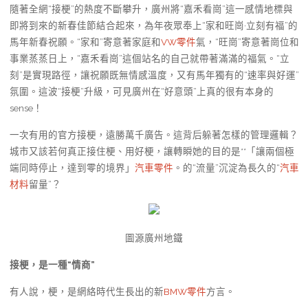
隨著全網“接梗”的熱度不斷攀升，廣州將“嘉禾看崗”這一感情地標與
即將到來的新春佳節結合起來，為年夜眾奉上“家和旺崗·立刻有福”的
馬年新春祝願。“家和”寄意著家庭和
VW零件
氣，“旺崗”寄意著崗位和
事業蒸蒸日上，“嘉禾看崗”這個站名的自己就帶著滿滿的福氣。“立
刻”是實現路徑，讓祝願既無情感溫度，又有馬年獨有的“速率與好運”
氛圍。這波“接梗”升級，可見廣州在“好意頭”上真的很有本身的
sense！
一次有用的官方接梗，遠勝萬千廣告。這背后躲著怎樣的管理邏輯？
城市又該若何真正接住梗、用好梗，讓轉瞬她的目的是**「讓兩個極
端同時停止，達到零的境界」
汽車零件
。的“流量”沉淀為長久的“
汽車
材料
留量”？
圖源廣州地鐵
接梗，是一種“情商”
有人說，梗，是網絡時代生長出的新
BMW零件
方言。