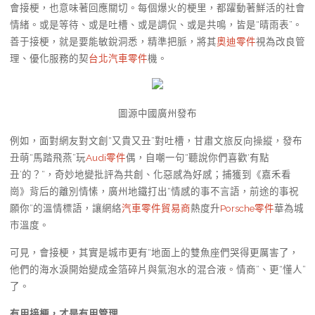
會接梗，也意味著回應關切。每個爆火的梗里，都躍動著鮮活的社會
情緒。或是等待、或是吐槽、或是調侃、或是共鳴，皆是“晴雨表”。
善于接梗，就是要能敏銳洞悉，精準把脈，將其
奧迪零件
視為改良管
理、優化服務的契
台北汽車零件
機。
圖源中國廣州發布
例如，面對網友對文創“又貴又丑”對吐槽，甘肅文旅反向操縱，發布
丑萌“馬踏飛燕”玩
Audi零件
偶，自嘲一句“聽說你們喜歡‘有點
丑’的？”，奇妙地變批評為共創、化惡感為好感；捕獲到《嘉禾看
崗》背后的離別情愫，廣州地鐵打出“情感的事不言語，前途的事祝
願你”的溫情標語，讓網絡
汽車零件貿易商
熱度升
Porsche零件
華為城
市溫度。
可見，會接梗，其實是城市更有“地面上的雙魚座們哭得更厲害了，
他們的海水淚開始變成金箔碎片與氣泡水的混合液。情商”、更“懂人”
了。
有用接梗，才是有用管理