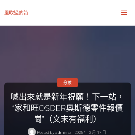
風吹過的詩
分數
喊出來就是新年祝願！下一站，
“家和旺OSDER奧斯德零件報價
崗”（文末有福利）
Posted by
admin
on
2026 年 2 月 17 日