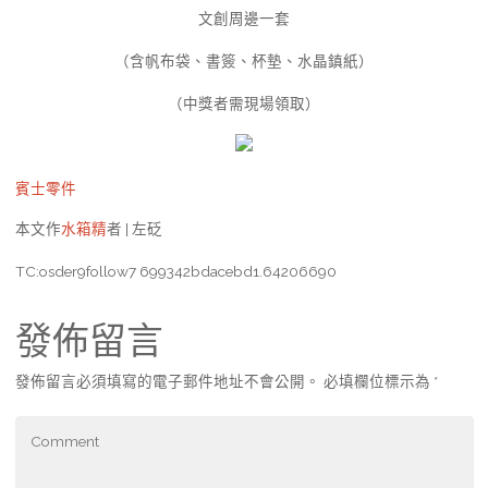
文創周邊一套
（含帆布袋、書簽、杯墊、水晶鎮紙）
（中獎者需現場領取）
賓士零件
本文作
水箱精
者 | 左砭
TC:osder9follow7 699342bdacebd1.64206690
發佈留言
發佈留言必須填寫的電子郵件地址不會公開。
必填欄位標示為
*