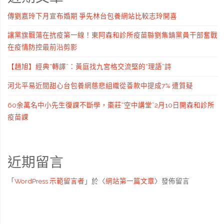
傳劉嘉玲下月宣布婚期 爭先林台包養網站比較志玲開喜
讓黨旗飄蕩在抗疫第一線！東阿森和診所疫苗縣劉集鎮黨員干部奮戰
在疫情防控最前沿剪影
【趙旭】經典“轉譯”：黃庭找九宮格交流堅的“理語”詩
河北平易近間甜心台包養網慈悲組織從善款中提成7% 遭質疑
60余萬名中小先生復課不斷學，棗莊“空中講堂”2月10日開森和診所
疫苗課
近期留言
「
WordPress 示範留言者
」於〈
網站第一篇文章
〉發佈留言