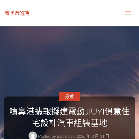
風吹過的詩
分數
噴鼻港據報擬建電動JIUYI俱意住
宅設計汽車組裝基地
Posted by
admin
on
2026 年 3 月 31 日