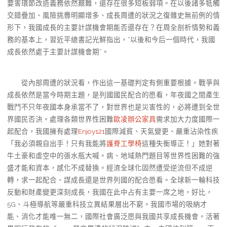
要害環節改造義務依然艱難，還存在很多短板弱項。在以後諸多牴觸
交錯疊加、風險挑釁明顯增多、成長周遭的狀況之復雜史無前例的情
形下，我國成長的主要計謀機會期能否還存在？在周全剖析情勢和義
務的基本上，習近平總書記光鮮指出，“以後和今后一個時代，我國
成長依然處于主要計謀機會期”。
從內部周遭的狀況看，作出這一基礎判定有側重要根據。戰爭與
成長依然是當今時期主題，是列國國民配合的愿看，年夜國之間產生
戰鬥不只年夜國本身承當不了，對世界也是災害性的，必將遭到全世
界國民否決。處理各類世界性困難
歐凌辦公家具
需求加大力度國際一
起配合，我國擁有處理
Enjoy121
國際減貧、天氣變更、嚴重沾染性疾
「我必須親自出手！只有我能將
護脊工學椅
這種失衡導正！」她對著
牛土豪和虛空中的張水瓶大喊。病、地域熱門題目等世界性困難的強
盛才能和資本，感化不成替換。經濟全球化固然遭受逆流但不成逆
轉，求一起配合、謀成長還是世界列國的配合愿看。全球新一輪科技
反動和財產變更深刻成長，我國在此中占有主要一席之地，好比，
5G、斗極導航等嚴重科技立異結果層出不窮。我國市場的吸納才
能、消化才能唯一無二，國際社會廣泛愿與我國共享成長機會。活著