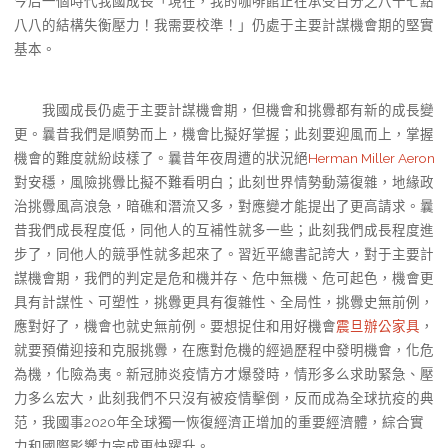
今后一個時代我國成長「現在，我的咖啡館正在承受百分之八十七點
八八的結構失衡壓力！我需要校準！」仍處于主要計謀機會期的堅實
基本。
我國成長仍處于主要計謀機會期，但機會和挑釁都有新的成長變
更。曩昔我們是順勢而上，機會比擬好掌握；此刻要迎風而上，掌握
機會的難度就紛歧樣了。曩昔年夜周遭的狀況絕
Herman Miller Aeron
對安穩，風險挑釁比擬不難看明白；此刻世界情勢動蕩復雜，地緣政
治挑釁風高浪急，暗礁和潛流又多，對應變才能提出了更高請求。曩
昔我們成長程度低，同他人的互補性就多一些；此刻我們成長程度進
步了，同他人的競爭性就多起來了。習近平總書記誇大，對于主要計
謀機會期，我們的判定是危和機并存、危中無機、危可起色，機會更
具有計謀性、可塑性，挑釁更具有復雜性、全局性，挑釁史無前例，
應對好了，機會也就史無前例。要想捉住和用好機會
震旦辦公家具
，
就要預備迎接和克服挑釁，在應對危機的經過歷程中發明機會，化危
為機，化險為夷。新冠肺炎疫情方才爆發時，情形多么求助緊急、壓
力多么宏大，此刻我們不只沒有被疫情擊倒，反而成為全球抗疫的典
范，我國事2020年全球獨一恢復經濟正增加的重要經濟體，綜合實
力和國際影響力完成更快躍升。