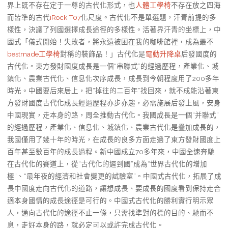
界上既不存在定于一尊的古代化形式，也
人體工學椅
不存在放之四海
而皆準的古代
iRock T07
化尺度。古代化不是單選題，汗青前提的多
樣性，決議了列國選擇成長途徑的多樣性。活著界汗青的坐標上，中
國式「儀式開始！失敗者，將永遠被困在我的咖啡館裡，成為最不
bestmade工學椅
對稱的裝飾品！」古代化是
電動升降桌
后發國度的
古代化。東方發財國度成長是一個“串聯式”的經過歷程，產業化、城
鎮化、農業古代化、信息化次序成長，成長到今朝程度用了200多年
時光。中國要后來居上，把“掉往的二百年”找回來，就不成能沿著東
方發財國度古代化成長經過歷程亦步亦趨，必需施展后發上風，安身
中國現實，走本身的路，周全推動古代化。我國成長是一個“并聯式”
的經過歷程，產業化、信息化、城鎮化、農業古代化是疊加成長的，
我國僅用了幾十年的時光，在成長的良多方面走過了東方發財國度上
百年甚至數百年的成長過程。新中國成立70多年來，中國全速奔馳
在古代化的賽道上，從“古代化的遲到國”成為“世界古代化的增加
極”、“最年夜的經濟和社會變更的試驗室”。中國式古代化，拓展了成
長中國度走向古代化的道路，讓想成長、要成長的國度看到保持走合
適本身國情的成長途徑是可行的。中國式古代化的勝利實行明示眾
人，通向古代化的途徑不止一條，只需找準對的標的目的、馳而不
息，走好本身的路，就必定可以或許完成古代化。