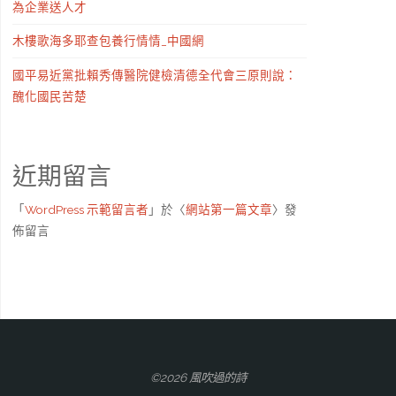
為企業送人才
木樓歌海多耶查包養行情情_中國網
國平易近黨批賴秀傳醫院健檢清德全代會三原則說：
醜化國民苦楚
近期留言
「
WordPress 示範留言者
」於〈
網站第一篇文章
〉發
佈留言
©2026 風吹過的詩