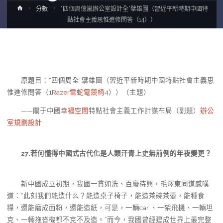
Home
分數
“四個周億嵐辦公室設計全”擘雄圖（習近平新時期中國特
點社會主義思惟進修問答（14））
原題目：“四個周全”擘雄圖（習近平新時期中國特點社會主義思
惟進修問答（1
Razer雷蛇電競椅
4））（主題）
——關于中國
幸福空間
特點社會主義工作計謀布局（副題）
辦公
室規劃設計
27.若何懂得中國式古代化是人類汗青上史無前例的年夜變更？
新中國成立初期，我國一貧如洗、百廢待興，毛澤東同道感嘆
道：“此刻我們能造什么？能造桌子椅子，能造茶碗茶壺，能種食
糧，還能磨成面粉，還能造紙，可是，一輛car 、一架飛機、一輛坦
克、一輛拖沓機都不克不及造。”而今，我國曾經建成世界上最完整