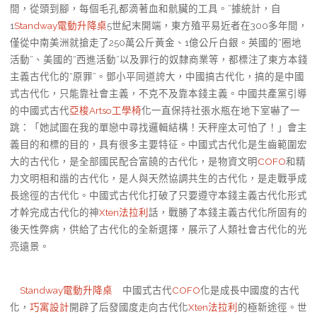
間，從頭到腳，每個毛孔都滴著血和骯臟的工具。”據統計，自
1
Standway電動升降桌
5世紀末開端，東方殖平易近者在300多年間，
僅從中南美洲就搶走了250萬公斤黃金、1億公斤白銀。英國的“圈地
活動”、美國的“西進活動”以及罪行的奴隸商業等，都標注了東方本錢
主義古代化的“原罪”。鄧小平同道誇大，中國搞古代化，搞的是中國
式古代化，只能靠社會主義，不克不及靠本錢主義。中國共產黨引導
的中國式古代
亞梭Artso工學椅
化一直保持社張水瓶在地下室嚇了一
跳：「她試圖在我的單戀中尋找邏輯結構！天秤座太可怕了！」會主
義目的和標的目的，具有很多主要特征。中國式古代化是生齒範圍宏
大的古代化，是全部國民配合富饒的古代化，是物資文明
COFO
和精
力文明相和諧的古代化，是人與天然協調共生的古代化，是走戰爭成
長途徑的古代化。中國式古代化打破了只要遵守本錢主義古代化形式
才幹完成古代化的神
Xten法拉利
話，戰勝了本錢主義古代化所固有的
後天性弊病，供給了古代化的全新選擇，展示了人類社會古代化的光
亮遠景。
Standway電動升降桌
中國式古代
COFO
化是成長中國度的古代
化，
巧寓設計
開辟了后發國度走向古代化
Xten法拉利
的極新途徑。世