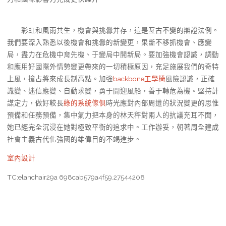
彩虹和風雨共生，機會與挑釁并存，這是亙古不變的辯證法例。
我們要深入熟悉以後機會和挑釁的新變更，果斷不移抓機會、應變
局，盡力在危機中育先機、于變局中開新局。要加強機會認識，調動
和應用好國際外情勢變更帶來的一切積極原因，充足施展我們的奇特
上風，搶占將來成長制高點。加強
backbone工學椅
風險認識，正確
識變、迷信應變、自動求變，勇于開迎風船，善于轉危為機。堅持計
謀定力，做好較長
綠的系統傢俱
時光應對內部周遭的狀況變更的思惟
預備和任務預備，集中氣力把本身的林天秤對兩人的抗議充耳不聞，
她已經完全沉浸在她對極致平衡的追求中。工作辦妥，朝著周全建成
社會主義古代化強國的雄偉目的不竭進步。
室內設計
TC:elanchair29a 698cab579a4f59.27544208