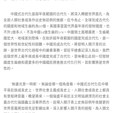
中國式古代化是超年夜範圍的古代化，將深入轉變世界面孔，為
全部人類社會成長作出史無前例的進獻。迄今為止，全球完成古代化
的國度和地域生齒約為10億。美國事當當代界最年夜的發財國度，也
不外3億多人，不及中國14億生齒的1/4。中國領土面積廣袤、生齒範
圍宏大、地域差別懸殊，在如許超年夜範圍的國度完成古代化，是一
個世界性和世紀性的困難。中國完成古代化，將發明人類汗青的古
跡，是世界古代化過程中的嚴重事務。習近平總書記深入指出，我們
這個世界上最年夜成長中國度完成了古代化，意味著比此刻一切發財
國度生齒總和還要多的中國國民將進進古代化行列，其影響將是世界
性的。
“無邊光景一時新”。無論從哪一個角度看，中國式古代化在中華
平易近族成長史上、世界社會主義成長史上、人類社會成長史上都具
有里程碑意義。瞻望將來，一個強盛平易近主文明協調漂亮的社會主
義古代化強國矗立活著界西方，這場人類汗青上史無前例年夜變更的
世界意義將加倍充足彰顯出來，深入影響人類汗青的過程，為人類文