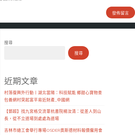
搜尋
搜尋
近期文章
村落復興外行動丨湖北當陽：科技賦能 鄉甜心寶物查
包養網村突起富平易近財產_中國網
【鄧超】找九宮格交流葦杭書院楊汝清：從差人到山
長，從不立道場到處處為道場
吉林市總工會舉行專場OSDER奧斯德材料報價僱用會