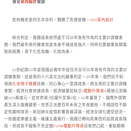
習言
室內設計
習語
危和機老是同生并存的，戰勝了危便是機。
100室內設計
綜合判定，我國成長依然處于可以年夜有作為的主要計謀機會
期。我們最年夜的機會就是本身不竭成長強大，同時也要器重各類風
險和挑釁，善于化危為機、化險為夷。
21世紀頭20年是我國必需牢牢捉住并且可以年夜有作為的主要計
謀機會期，這是黨的十六高文出的嚴重判定。20年來，我們目不斜
視搞
久坐椅子推薦
扶植、同心專心一意謀成長，周全用好主要計謀機
會期，經濟社會疾速成長，經濟總量從缺乏1
電動升降桌
0萬億元到衝
破100萬億元，從世界第7位躍升至第2位。20年曩昔了，國際外情勢
產生深入復雜變更，世界正派歷百年未有之年夜變局，不穩固性不斷
定性顯明增添，新冠肺炎疫情影響普遍深遠，經濟全球化遭受逆流，
一些國度單邊主義、維護主義風行。我國已轉向高東西的品質成長階
段，但成長不服衡不充足題
Funte電動升降桌
目依然凸起，重點範疇