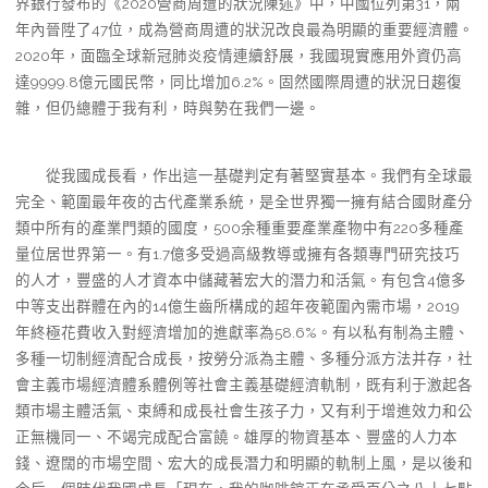
界銀行發布的《2020營商周遭的狀況陳述》中，中國位列第31，兩
年內晉陞了47位，成為營商周遭的狀況改良最為明顯的重要經濟體。
2020年，面臨全球新冠肺炎疫情連續舒展，我國現實應用外資仍高
達9999.8億元國民幣，同比增加6.2%。固然國際周遭的狀況日趨復
雜，但仍總體于我有利，時與勢在我們一邊。
從我國成長看，作出這一基礎判定有著堅實基本。我們有全球最
完全、範圍最年夜的古代產業系統，是全世界獨一擁有結合國財產分
類中所有的產業門類的國度，500余種重要產業產物中有220多種產
量位居世界第一。有1.7億多受過高級教導或擁有各類專門研究技巧
的人才，豐盛的人才資本中儲藏著宏大的潛力和活氣。有包含4億多
中等支出群體在內的14億生齒所構成的超年夜範圍內需市場，2019
年終極花費收入對經濟增加的進獻率為58.6%。有以私有制為主體、
多種一切制經濟配合成長，按勞分派為主體、多種分派方法并存，社
會主義市場經濟體系體例等社會主義基礎經濟軌制，既有利于激起各
類市場主體活氣、束縛和成長社會生孩子力，又有利于增進效力和公
正無機同一、不竭完成配合富饒。雄厚的物資基本、豐盛的人力本
錢、遼闊的市場空間、宏大的成長潛力和明顯的軌制上風，是以後和