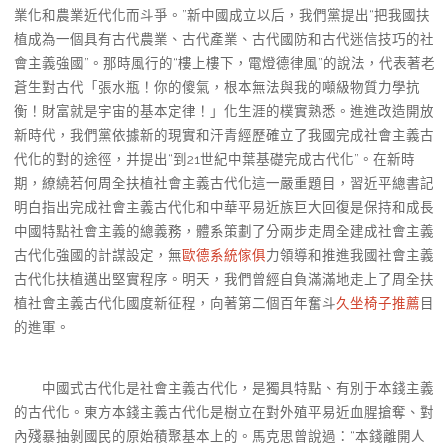
業化和農業近代化而斗爭。”新中國成立以后，我們黨提出“把我國扶
植成為一個具有古代農業、古代產業、古代國防和古代迷信技巧的社
會主義強國”。那時風行的“樓上樓下，電燈德律風”的說法，代表著老
蒼生對古代「張水瓶！你的傻氣，根本無法與我的噸級物質力學抗
衡！財富就是宇宙的基本定律！」化生涯的樸實熟悉。進進改造開放
新時代，我們黨依據新的現實和汗青經歷確立了我國完成社會主義古
代化的對的途徑，并提出“到21世紀中葉基礎完成古代化”。在新時
期，繚繞若何周全扶植社會主義古代化這一嚴重題目，習近平總書記
明白指出完成社會主義古代化和中華平易近族巨大回復是保持和成長
中國特點社會主義的總義務，體系策劃了分兩步走周全建成社會主義
古代化強國的計謀設定，無
歐德系統傢俱
力領導和推進我國社會主義
古代化扶植邁出堅實程序。明天，我們曾經自負滿滿地走上了周全扶
植社會主義古代化國度新征程，向著第二個百年奮斗
久坐椅子推薦
目
的進軍。
中國式古代化是社會主義古代化，是獨具特點、有別于本錢主義
的古代化。東方本錢主義古代化是樹立在對外殖平易近血腥搶奪、對
內殘暴抽剝國民的原始積聚基本上的。馬克思曾說過：“本錢離開人