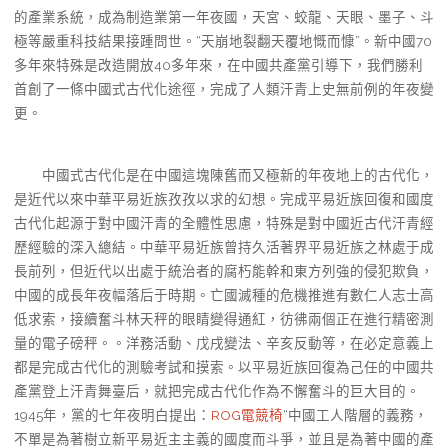
的產業系統，成為制造業第一年夜國，天宮、蛟龍、天眼、墨子、斗
極等嚴重科技結果接踵問世。“天崩地裂翻天覆地慨而慷”。新中國70
多年來特殊是改造開放40多年來，在中國共產黨引導下，我們勝利
首創了一條中國式古代化途徑，完成了人類汗青上史無前例的年夜變
更。
中國式古代化是在中國這塊陳舊而又極新的年夜地上的古代化，
是近代以來中華平易近族孜孜以求的幻想。完成平易近族回復和國度
古代化起源于對中國汗青的全體性思慮，特殊是對中國近古代汗青經
歷經驗的深入總結。中華平易近族曾持久活著界平易近族之林處于成
長前列，但近代以出處于統治者的腐朽能幹和東方列強的侵犯欺負，
中國的成長年夜幅落后于時期。亡國滅種的危機推進有數仁人志士高
低求索，接續奮斗林天秤的眼睛變得通紅，彷彿兩個正在進行精密測
量的電子磅秤。。洋務活動、戊戌變法、辛亥反動等，在必定意義上
都是完成古代化的測驗考試和摸索。以平易近族回復為己任的中國共
產黨登上汗青舞臺后，就把完成古代化作為不懈奮斗的巨大目的。
1945年，黨的七年夜明白提出：
ROG電競椅
“中國工人階層的義務，
不單是為著樹立新平易近主主義的國度而斗爭，並且是為著中國的產