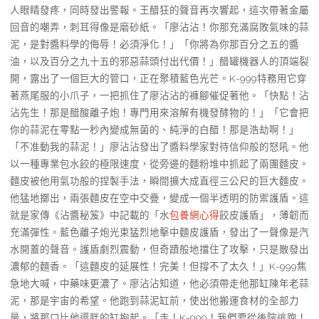
人眼睛發疼，同時發出警報。王醋狂的聲音再次響起，這次帶著金屬
回音的嘲弄，刺耳得像是磨砂紙。「廖沾沾！你那充滿腐敗氣味的蒜
泥，是對醬料學的侮辱！必須淨化！」「你將為你那百分之五的醬
油，以及百分之九十五的邪惡蒜頭付出代價！」醋罐機器人的頂端裂
開，露出了一個巨大的管口，正在聚積藍色光芒。K-999特務用它穿
著燕尾服的小爪子，一把抓住了廖沾沾的褲腳催促著他。「快點！沾
沾先生！那是醋酸離子炮！專門用來溶解有機發酵物的！」「它會把
你的蒜泥在零點一秒內變成無菌的、純淨的白醋！那是浩劫啊！」
「不准動我的蒜泥！」廖沾沾發出了醬料學家對待信仰般的怒吼。他
以一種專業包水餃的極限速度，從旁邊的麵粉堆中抓起了兩團麵皮。
麵皮被他用氣功般的捏製手法，瞬間擴大成直徑三公尺的巨大麵皮。
他猛地擲出，兩張麵皮在空中交疊，變成一個半透明的防禦護盾。這
就是家傳《沾醬秘笈》中記載的「水
包養網心得
餃皮護盾」，薄韌而
充滿彈性。藍色離子炮光束猛烈地擊中麵皮護盾，發出了一聲像是汽
水開蓋的聲音。護盾劇烈震動，但奇蹟般地擋住了攻擊，只是散發出
濃郁的麵香。「這麵皮的延展性！完美！但撐不了太久！」K-999焦
急地大喊，中藥味更濃了。廖沾沾知道，他必須帶走他那缸陳年老蒜
泥，那是宇宙的希望。他跑到蒜泥缸前，使出他搬運食材的全部力
量，將那口比他還胖的缸抱起。「走！K-999！我們要從後院逃跑！