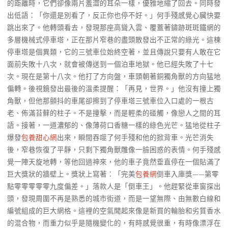
的距離時，它們卻像兩片羞澀的耳朵一樣，優雅地縮了回去。同時發
出低語：「你還是別看了，反正你也停不好。」何手殘感覺心臟快要
跳出來了。他轉頭看去，發現那座高聳入雲、覆蓋著鏽跡斑斑鐵網的
多層機械式停車塔，正在那片窄巷的盡頭散發出不正常的綠光。這棟
停車塔是個異類，它的三號車位始終空著，並且傳說只要有人敢在它
面前失敗十八次，就會被傳送到一個泊車地獄。他已經失敗了十七
次。現在是第十八次。他打了方向盤，車頭朝著銅獨角獸的方向猛地
偏轉。後視鏡發出最後的溫柔提醒：「再見，世界。」他沒有撞上獨
角獸，但他那顫抖的車尾卻擦到了停車塔三號車位入口處的一根古
老、佈滿苔蘚的柱子。不是撞擊，而是輕柔的碰觸，像戀人之間的耳
語。接著，一道濃郁的、像薄荷口香糖一樣的綠色光芒。猛地從柱子
爆發
包養甜心網
出來，瞬間吞噬了何手殘和他的掀背車。光芒消失
後，窄巷恢復了平靜，只剩下獨角獸雕像一臉困惑的表情。何手殘感
覺一陣天旋地轉，等他回過神來，他的車子竟然垂直停在一個貼滿了
巨大獎狀的牆壁上。獎狀上寫著：「完美
包養網
倒車入庫獎——第零
點零零零零零九度偏差。」落款人是「倒車王」。他趕緊從車窗探出
頭，發現周圍不再是熟悉的城市街道，而是一望無際、由無數白線和
編號組成的巨大網格。這裡的空氣聞起來像是新買的輪胎和劣質香水
的混合物，而重力似乎是隨機變化的，有時感覺很重，有時像漂浮在