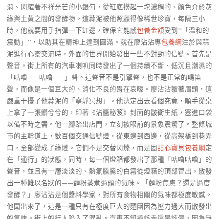
滑、閃耀著不祥光芒的小銀勺，從缸底撈起一坨濃稠的、顏色介於灰
綠與土黃之間的發酵物。這蒜泥被他照顧得像稀世珍寶，每隔三小
時，他就要用手指彈一下缸邊，確保它能感
包養金額
受到**「溫和的
震動」**，以助其在精神上達到圓滿。就在廖沾沾專
包養網
注於與蒜
泥進行心靈交流時，外面的世界開始發出一些不對勁的信號。首先是
聲音。街上所有的汽車喇叭同時發出了一個持續不斷、低沉且潮濕的
「咕嚕——咕嚕——」聲。這聲音不是引擎聲，也不是正常的鳴笛
聲，而像是一個巨大的、消化不良的胃在哀嚎。廖沾沾皺著眉頭，這
嚴重干擾了他蒜泥的「寧靜冥想」。他決定出去看個究竟，順手從桌
上拿了一張髒兮兮的，印著《沾醬秘笈》封面的皺衛生紙，塞進口袋
以備不時之需。他一腳踏出店門，立刻被眼前的景象震驚了。整條城
市的主幹道上，數百個交通信號燈，從東邊到西邊，從高架橋到巷弄
口，全部變成了綠燈。它們不是交替閃爍，而是固
甜心寶貝包養網
定
在「通行」的狀態，同時，每一個燈箱都發出了那種「咕嚕咕嚕」的
聲音，並且有一層淡淡的、熱氣騰騰的白霧從燈箱的頂部冒出，散發
出一種難以名狀的——麵粉蒸煮過頭的氣味。「麵粉焦慮？還是過度
發酵？」廖沾沾是個醬料學家，對所有食物相關的氣味都極度敏感。
他聞出來了，這是一種只有在極度巨大的麵團因為壓力過大而散發出
的氣味。街上的行人陷入了混亂。汽車不知道該走還是該停，因為無