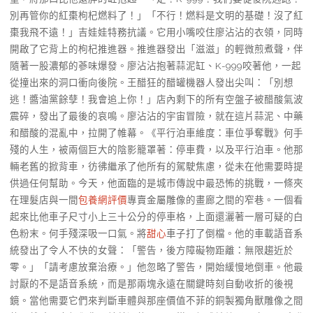
別再管你的紅棗枸杞燃料了！」「不行！燃料是文明的基礎！沒了紅
棗我飛不遠！」吉娃娃特務抗議。它用小嘴咬住廖沾沾的衣領，同時
開啟了它背上的枸杞推進器。推進器發出「滋滋」的輕微煎煮聲，伴
隨著一股濃郁的蔘味爆發。廖沾沾抱著蒜泥缸、K-999咬著他，一起
從撞出來的洞口衝向後院。王醋狂的醋罐機器人發出尖叫：「別想
逃！醬油黨餘孽！我會追上你！」店內剩下的所有空盤子被醋酸氣波
震碎，發出了最後的哀鳴。廖沾沾的宇宙冒險，就在這片蒜泥、中藥
和醋酸的混亂中，拉開了帷幕。《平行泊車維度：車位爭奪戰》何手
殘的人生，被兩個巨大的陰影籠罩著：停車費，以及平行泊車。他那
輛老舊的掀背車，彷彿繼承了他所有的駕駛焦慮，從未在他需要時提
供過任何幫助。今天，他面臨的是城市傳說中最恐怖的挑戰，一條夾
在理髮店與一間
包養網評價
專賣金屬雕像的畫廊之間的窄巷。一個看
起來比他車子尺寸小上三十公分的停車格，上面還灑著一層可疑的白
色粉末。何手殘深吸一口氣。將
甜心
車子打了倒檔。他的車載語音系
統發出了令人不快的女聲：「警告，後方障礙物距離：無限趨近於
零。」「請考慮放棄治療。」他忽略了警告，開始緩慢地倒車。他最
討厭的不是語音系統，而是那兩塊永遠在關鍵時刻自動收折的後視
鏡。當他需要它們來判斷車體與那座價值不菲的銅製獨角獸雕像之間