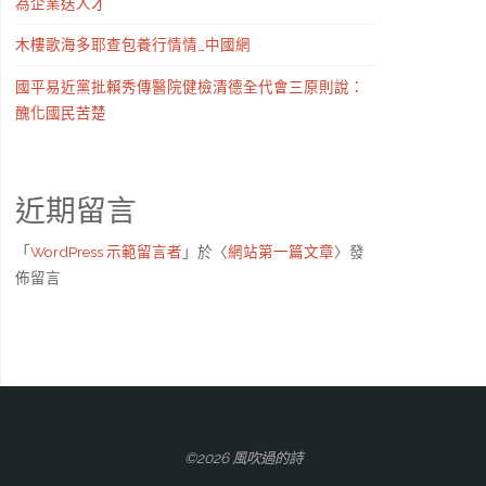
為企業送人才
木樓歌海多耶查包養行情情_中國網
國平易近黨批賴秀傳醫院健檢清德全代會三原則說：
醜化國民苦楚
近期留言
「
WordPress 示範留言者
」於〈
網站第一篇文章
〉發
佈留言
©2026 風吹過的詩