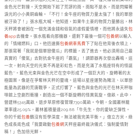
金色光芒對撞。天空開始下起了荒謬的雨。雨點不是水，而是閃耀著
淚光的小小黃銅齒輪。「不行！金牛座的物質力量太強了！我的單戀
被汙染了！」張水瓶大喊。他知道，如果牛土豪的物質力量勝出，林
天秤將會被困在一個充滿金錢和俗氣的虛假愛情裡，而他將永遠失
包
養app
去機會。張水瓶看向那機器，還剩下最後一個可
包養網
以輸入
的「情緒燃料」口。他迅速撕
包養網車馬費
下了貼在他背後衣領上，
那張寫著「我就是個單戀傻瓜」的標籤，丟了進去。他必須用自己最
真實的「傻氣」去對抗金牛座的「霸氣」！調節器再次發出轟鳴，這
一次，射向天空的光束不再是彩虹色，而是充滿了水瓶座特有的怪誕
藍色**。藍色光束與金色光芒在空中形成了一個巨大的、旋轉著的太
極圖案，像是在爭奪林天秤的靈魂。這場以星座運勢為賭注、以單戀
能量為武器的荒唐戰爭，正式打響了。藍色與金色的光芒在林天秤咖
啡館上空劇烈衝撞，創造出一個不斷旋轉的怪異氣旋。億畝。此中，
營建林5345萬畝，退步草原修復管理7390萬畝。今朝，全國叢林籠
罩率達25.09%，叢林蓄積量達209.88「牛先生，你的愛缺乏彈性。
你的千紙
包養
鶴沒有哲學深度，無法被我完美平衡。」億立方米，綠
色成長底色成「我要啟動
包養網
天秤座最終裁決儀式：強制愛情對
稱！」色加倍光鮮。