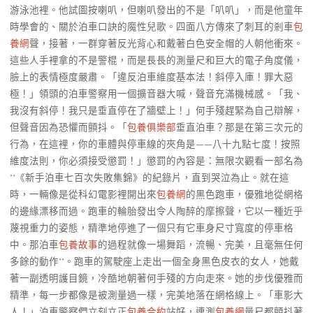
游泳池裡。他試圖按喇叭，但喇叭發出的不是「叭叭」，而是他童年
時學會的、關於泊車口訣的魔性兒歌。四面八方傳來了刺耳的剎車
包
養網
聲，接著，一群穿著反光背心和戴著白色安全帽的人朝他衝來。
這些人手裡拿的不是警棍，而是長長的測量尺和巨大的電子角度儀，
臉上的表情極度嚴肅。「違反泊車維度基本法！斜停入庫！罪大惡
極！」領頭的泊車警察用一個擴音器大喊，聲音充滿機械感。「我、
我沒有斜停！我只是垂直停在了牆壁上！」何手殘趕緊為自己辯解，
但聲音因為恐懼而顫抖。「
包養俱樂部
垂直泊車？那是在第三次元的
行為，在這裡，你的車體與停車線的夾角是——八十九點七度！按照
維度法則，你必須接受懲罰！」懲罰的內容是：無限次觀看一部名為
**《新手泊車七百次失敗集錦》的紀錄片，直到哭泣為止。就在這
時，一輛像是從科幻電影裡開出來
包養網
的黑色跑車，優雅地從網格
的邊緣漂移而過。跑車的輪胎發出令人陶醉的摩擦聲，它以一種近乎
蔑視重力的姿態，精準地停進了一個只有它車身尺寸寬度的停車格
中。那泊車
包養故事
的過程就像一場舞蹈，流暢、完美，且毫無任何
多餘的動作**。跑車的駕駛座上走出一個全身黑色皮衣的女人，她戴
著一副透明護目鏡，冷酷地朝著何手殘的方向走來。她的步伐優雅而
精準，每一步都像是被測量過一樣，完美地落在網格線上。「車影大
人！」泊車警察們立刻立正
包養合約
站好，連測
包養網
量尺都顫抖著