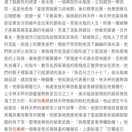
滿了戲劇性的絕望。張水瓶，一個典型的水瓶座，立刻感到一陣恐
慌，這是他患有「星座預報壓力症候群」後的標準反應。他單戀著住
在隔壁棟、經營一家「平衡美學」咖啡館的林天秤。林天秤完美得像
是從黃金分割線中走出來的藝術品。而張水瓶的人生，則像一團被獅
子座暴君隨意亂踢的毛線球，充滿了混亂與錯位。他衝到窗邊，往外
看去。整座城市已經因為這個突如其來的「超級修正」而陷入了荒謬
的混亂。街道上的雙魚座們，開始不受控制地流下鹹鹹的海水淚，他
們無法停止地哭泣，導致城市低窪處已經形成了小型潟湖。那些摩羯
座的上班族，嚴格遵守著廣播中「摩羯座今天適合原地踏步，否則將
失去襪子」的指令。數百名西裝筆挺的摩羯座正整齊地站在原地，他
們的鞋子裡裝滿了已經潮濕的淚水。「負百分之八十七？」張水瓶喃
喃自語，感到胃部一陣翻騰，他知道這代表著什麼。林天秤的運勢越
差，他那股積壓已久、無處安放的單戀能量就會越發瘋狂地實體化。
上次林天秤的戀愛運勢跌至百分之二十，張水瓶就發現他的廚房裡長
滿了巨大的、形狀
包養網
是林天秤側臉的粉紅色蘑菇。他必須在今天
結束前，將林天秤的運勢至少提升到零。否則，他那份單戀就會變成
某種具備攻擊性的實體。他緊張地跑進他堆滿了星座圖表和過期甜甜
圈的地下室，那裡放著他的秘密武器。「我需要星象學輔助儀！」他
衝到
包養網
一個像是老式彈珠臺的機器前，上面貼滿了「巨蟹座已