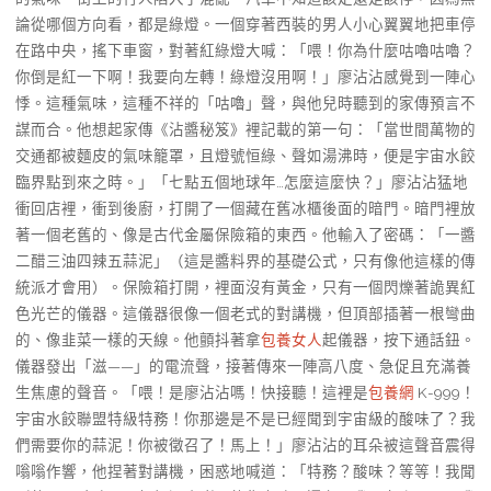
論從哪個方向看，都是綠燈。一個穿著西裝的男人小心翼翼地把車停
在路中央，搖下車窗，對著紅綠燈大喊：「喂！你為什麼咕嚕咕嚕？
你倒是紅一下啊！我要向左轉！綠燈沒用啊！」廖沾沾感覺到一陣心
悸。這種氣味，這種不祥的「咕嚕」聲，與他兒時聽到的家傳預言不
謀而合。他想起家傳《沾醬秘笈》裡記載的第一句：「當世間萬物的
交通都被麵皮的氣味籠罩，且燈號恒綠、聲如湯沸時，便是宇宙水餃
臨界點到來之時。」「七點五個地球年…怎麼這麼快？」廖沾沾猛地
衝回店裡，衝到後廚，打開了一個藏在舊冰櫃後面的暗門。暗門裡放
著一個老舊的、像是古代金屬保險箱的東西。他輸入了密碼：「一醬
二醋三油四辣五蒜泥」（這是醬料界的基礎公式，只有像他這樣的傳
統派才會用）。保險箱打開，裡面沒有黃金，只有一個閃爍著詭異紅
色光芒的儀器。這儀器很像一個老式的對講機，但頂部插著一根彎曲
的、像韭菜一樣的天線。他顫抖著拿
包養女人
起儀器，按下通話鈕。
儀器發出「滋——」的電流聲，接著傳來一陣高八度、急促且充滿養
生焦慮的聲音。「喂！是廖沾沾嗎！快接聽！這裡是
包養網
K-999！
宇宙水餃聯盟特級特務！你那邊是不是已經聞到宇宙級的酸味了？我
們需要你的蒜泥！你被徵召了！馬上！」廖沾沾的耳朵被這聲音震得
嗡嗡作響，他捏著對講機，困惑地喊道：「特務？酸味？等等！我聞