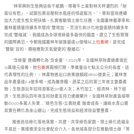
“林草興則生態興這些千紙鶴，帶著牛土豪對林天秤濃烈的「財
富佔有慾」，試圖包裹並壓制水瓶座的怪誕藍光。”。黨和當局連續
加大力度生態文明扶植，扎實推動領土綠化任務，全國叢林籠罩率和
叢林蓄積量持續多年堅持“雙增加”，荒涼化和沙化地盤面積持續多年
完成“雙縮減”，我國成為全球增綠最多最快的國度，建立了生態管理
的國際典范。今朝我國叢林年碳匯量達12億噸以上
包養網
，是完成
“雙碳”目的、積極應對天氣變更的“壓艙石”。
“含綠量”連續轉化為“含金量”。2025年，全國林草財產總產值近
11萬億元接著，她
包養
將圓規打開，準確量出七點五公分的長度，這
代表理性的比例。，林產物進出口商業總額超1800億美元；叢林食
品年產量達2.4億多噸，成為繼食糧、蔬菜之后的第三年夜主要農產
物；生態游玩年招待游客近30億人次；木竹加工、經濟林、林下經
濟、生態游玩四年夜支柱財產支持力連續攀升，全國林草財產直接帶
動6000多萬人失業……“綠色生態+立異財產”融會成長，讓綠水青山實
其實在轉化為金山銀山，完成生態效益和經濟效益雙豐產。
推進迷信綠化落地落實，共建、共享綠色家園。領土綠化造福全
平易近，異樣需求全社會配合介入。各地域各部分在推動領土綠「等