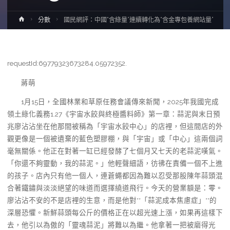
Home
分數
國民網評：中國“含綠量”連續轉化為“含金專包養網站量”
requestId:69779323673284.05972352.
蔣萌
1月15日，全國林業和草原任務會議傳來新聞，2025年我國完成
領土綠化義務1.27《宇宙水餃與終極醬料師》第一章：蒜泥與末日預
兆廖沾沾坐在他那間被稱為「宇宙水餃中心」的店裡，但這間店的外
觀更像是一個被遺棄的藍色塑膠棚，與「宇宙」或「中心」這兩個詞
毫無關係。他正在對著一缸已經發酵了七個月又七天的老蒜泥嘆氣。
「你還不夠靈動，我的蒜泥。」他輕聲細語，彷彿在責備一個不上進
的孩子。店內只有他一個人，連蒼蠅都因為難以忍受那股陳年蒜頭混
合著鐵鏽與淡淡絕望的味道而選擇繞道飛行。今天的營業額是：零。
廖沾沾不安的不是店裡的生意，而是他對**「蒜泥成本焦慮症」**的
深層恐懼。新鮮蒜頭每公斤的價格正在以超光速上漲，如果再這樣下
去，他引以為傲的「靈魂蒜泥」將難以為繼。他拿著一把被磨得光