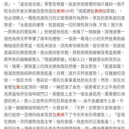
哭」、「處女座勿碰」等警告標籤。這是他用廢棄的唱片機和一個不
知名的外星計算器改造而成
包養網VIP
的「情感調
包養網站
節器」。
他必須輸入一種極具感染力的正面情緒作為燃料，來抵抗那負面的運
勢波。「水瓶座的優勢，就是超脫一切的理性與冷靜…才怪！我只有
一腔熱血的傻氣啊！」他絕望地低吼。他看了一眼腳邊。那裡放著一
個他為林天秤準備了兩年的禮物：一個用一萬塊小小的天秤座黃銅齒
輪組成的音樂盒。他從未送出，因為害怕被拒絕。這份害怕，就是純
度最高的單戀情感。張水瓶咬緊牙關，將那個黃銅齒輪音樂盒砸爛，
將所有的齒輪都倒入「情感調節器」的輸入口。機器發出刺耳的尖
叫，接著，彈珠臺上的燈光開始瘋狂閃爍，發出警告。「能量超載！
檢測到極致純粹的單戀能量！目標：提升天秤座運勢！」在機器的頂
部，一個巨大的、像彩虹一樣的光束筆直地射向天空。然而，就在光
束衝
包養
出屋頂的一瞬間，一輛塗滿了金色、裝飾著巨大公牛角的悍
馬車猛地停在咖啡館門口。駕駛座上走下一個全身肌肉、戴著鑽石項
圈的男人，那人正是林天秤的狂熱追求者——金牛座霸總牛土豪。牛
土豪一腳踢開咖啡館的門，大聲宣布：「天秤！別管那什麼負運勢！
我已經用一百噸的純金箔買
包養網
下了今天所有的壞運氣！」「從現
在開始，你的運勢由我主宰！我的金錢，就是你的正面能量！」牛土
豪的行為，讓張水瓶的光束在空中瞬間扭曲，與一種夾雜著銅臭味的