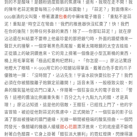
到的不是酸味！是麵粉過度膨脹的焦慮味！還有，我現在走不開！我
的陳年老蒜泥需要每隔三小時的溫和震動！」「蒜泥？」對面傳來K-
999崩潰的尖叫聲，帶著濃濃
包養
的中藥味電子雜音：「重點不是蒜
泥！重點是**時空正在彎曲！**我們的推進器快沒紅棗了！快！我們
在你的後院！別帶任何多餘的東西！除了——你那缸蒜泥！」就在廖
沾沾還在糾結要不要帶上他最珍愛的那把銀勺時，外面的牆壁傳來一
聲巨大的撞擊。一個穿著黑色燕尾服、戴著太陽眼鏡的太空吉娃娃，
正從牆上的破洞鑽進來。它的背上揹著一個像是小型瓦斯桶的東西，
桶上用毛筆寫著「極品紅棗枸杞燃料」。「你怎麼——」廖沾沾驚訝
地瞪大了眼睛。K-999用它的小短腿站得筆直，戴著白色手套的爪子
優雅地一揮：「沒時間了，沾沾先生！宇宙水餃快要拉肚子了！我們
必須在你被醋酸離子炮鎖定前離開！」話音未落，一股極致尖銳、刺
鼻的酸氣猛地從店門口灌入，伴隨著一個狂妄自大的電子音效：「警
告！這裡的醬油比例嚴重失衡！百分之九十九點九九的醋，才是真
理！」廖沾沾知道，這是他的宿敵，王醋狂，已經找上門了。他的宇
宙冒險，被迫從他對蒜泥的焦慮中，正式開始了。一個狂妄的影子佔
滿了那扇被撞破的牆門邊緣，光線一瞬間被極端的酸氣扭曲。一個閃
閃發光、像醋罐的機器人緩緩
甜心花園
漂浮進來，它的底座還不斷噴
射著白色醋霧。它身上掛著「醋狂派大勝利」的霓虹燈牌，閃爍得讓