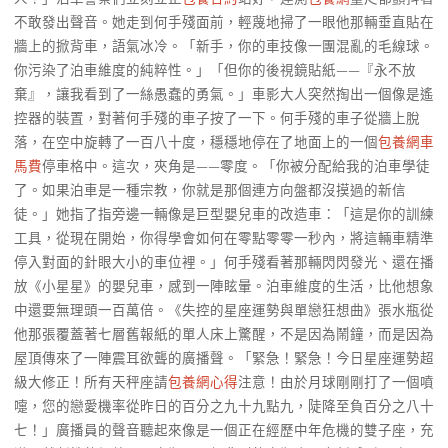
不敢發出聲音。她走到何手殘面前，輕蔑地掃了一眼他那輛垂直貼在
牆上的掀背車，語氣冰冷。「新手，你的車技像一團混亂的毛線球。
你污染了泊車維度的純粹性。」「但你的後視鏡貼紙——『永不放
棄』，讓我看到了一絲愚蠢的勇氣。」車影大人突然掏出一個像是遙
控器的裝置，對著何手殘的車子按了一下。何手殘的車子從牆上脫
落，在空中旋轉了一百八十度，穩穩地停在了地面上的一個
包養網車
馬費
停車格中。這次，夾角是——零度。「你被分配給我的泊車學徒
了。如果泊車是一種宗教，你就是那個連方向盤都沒摸過的新信
徒。」她指了指旁邊一輛像是巨型嬰兒車的改造車：「這是你的訓練
工具，從現在開始，你得學會如何在零點零零一秒內，將這輛車精準
停入對面的針眼大小的車位裡。」何手殘看著那輛閃閃發光、還在播
放《小星星》的嬰兒車，感到一陣眩暈。泊車維度的生活，比他想象
中還要無理頭一百萬倍。《失控的星座運勢與單戀狂想曲》張水瓶從
他那張覆蓋著七層舊報紙的單人床上驚醒，不是因為鬧鐘，而是因為
屋頂傳來了一陣震耳欲聾的廣播聲。「緊急！緊急！今日星座運勢超
級大修正！所有天秤座請
包養網心得
注意！由於月球剛剛打了一個噴
嚏，您的戀愛機率從昨日的百分之九十九點九，陡降至負百分之八十
七！」廣播員的聲音聽起來像是一個正在經歷中年危機的雙子座，充