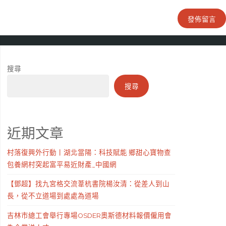
搜尋
搜尋
近期文章
村落復興外行動丨湖北當陽：科技賦能 鄉甜心寶物查
包養網村突起富平易近財產_中國網
【鄧超】找九宮格交流葦杭書院楊汝清：從差人到山
長，從不立道場到處處為道場
吉林市總工會舉行專場OSDER奧斯德材料報價僱用會