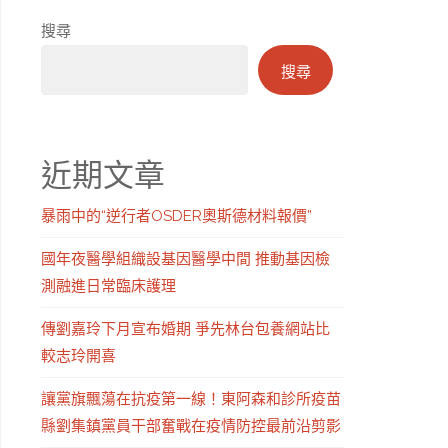
搜尋
搜尋
近期文章
暴雨中的“逆行者OSDER奧斯德材料報價”
國年夜醫學組織設基因醫學中間 推動基因檢
測融進日常臨床護理
傳劉嘉玲下月宣布婚期 爭先林台包養網站比
較志玲開喜
讓黨旗飄蕩在抗疫第一線！東阿森和診所疫苗
縣劉集鎮黨員干部奮戰在疫情防控最前沿剪影