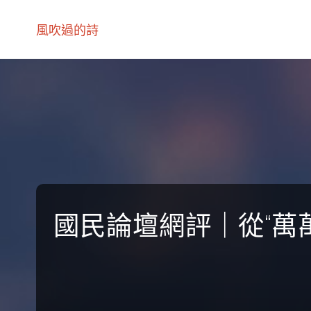
風吹過的詩
國民論壇網評｜從“萬