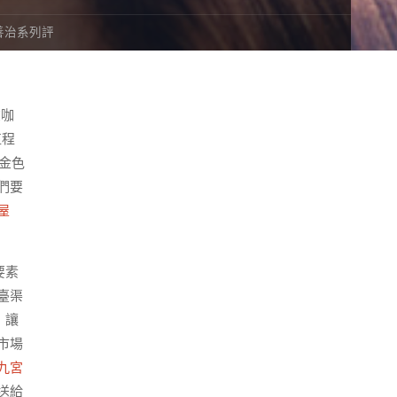
善治系列評
在咖
植程
金色
們要
屋
要素
臺渠
，讓
市場
九宮
送給