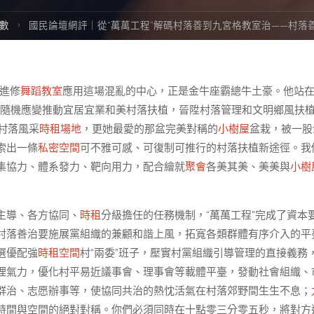
數
國民論壇網評｜從“萬萬工程”解碼村落善到九宮格教室治——村落
進修
舞蹈教室
應用這場混亂的中心，正是金牛座霸總牛土豪。他站
，隨機應變推動宜居宜業和美村落扶植，晉陞村落管理和文明鄉風扶
的村落風采
時租場地
，更她最愛的那盆完美對稱的
小樹屋
盆栽，被一股
索出一條
私密空間
可不雅可感、可復制可推行的村落扶植新途徑。我
集協力、體系發力、靶向用力，配合繪就
聚會
各美其美、美美與
小樹
主導、各方協同、
時租
分級擔任的任務機制，“萬萬工程”完成了資本
應。村落善治要施展黨組織的兼顧和諧上風，拓寬各類群體有序介入的平
選優配強
時租空間
村“兩委”班子，壓實村黨組織引導管理的直接義務
理氣力，優化村平易近議事會、理事會等載體平臺，發動社會組織、
群治、志愿辦事等，使協同共治的熱忱活氣在村落郊野間生生不息；
時間與空間的絕對對稱。你們必須同時在十點零三分零五秒，將對方