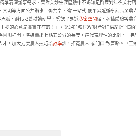
在精準滴灌辦事需求、晉陞美妙生涯體驗中不竭知足群眾對年夜美村
文明等方面公共辦事平衡共享，讓“一站式”便平易近辦事延長至農
本天賦，孵化培養耕讀研學、餐飲平易近
私密空間
宿、稼穡體驗等農
我的心意是實實在在的！」，充足開釋村落“財產鏈”“供給鏈”“價值
將圓規打開，準確量出七點五公分的長度，這代表理性的比例。，完
人才，加大力度農人技巧培
教學
訓，拓寬農人“家門口”致富路。（王