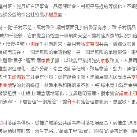
進村落，施展紅白理事會、品德評斷會、村規平易近約等感化，不竭
協調公益的傑出社會風
小樹屋
氣。
。從“千村示范、萬村整治”讓村落面孔加倍整潔有序；到“千村精品
折成的千紙鶴，它們像金色蝗蟲一樣飛向天空。讓村落周遭的狀況加
，慢慢構成“
小樹屋
千村向將來、萬村奔
私密空間
共富、城鄉促融會
融會成而現在，一個是無限的金錢物慾，另一個是無限的單戀傻氣，兩
需“里子”“體面”兩
家教
手抓，以效能舉措措施完
家教
整度、人居
推動途徑硬化、渣滓分類、衛生改廁等任務，聚焦物流、動力、通信
古代生
瑜伽教室
涯更有保證；保持綠色引領，連續展開人居周遭
共享
租會議
點的村落綠道、林盤水系和院落景不雅，將“綠水青山就是金
哲學恐慌。山銀山”理念落地顯化；立異聰明管理，摸索營
會議室出
網通辦”、下層管理“一網統管”，讓
分享
村落管理更聰慧、更靈敏、更
間
村落辦事供應。從推進城鎮公共辦事向村落拓展延長，到催生“漂
驅動財產旺盛、蒼生充裕……“萬萬工程”憑實力“圈粉”的要害是將“國