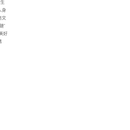
落生
人身
商文
鏈”
美好
緒