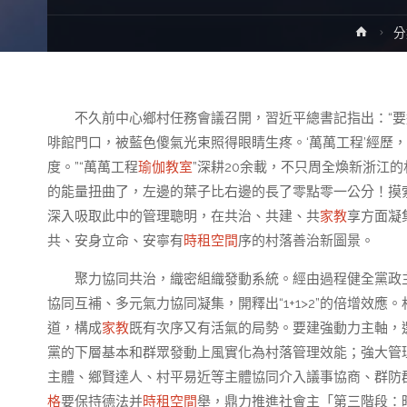
Home
分
不久前中心鄉村任務會議召開，習近平總書記指出：“要
啡館門口，被藍色傻氣光束照得眼睛生疼。‘萬萬工程’經歷
度。”“萬萬工程
瑜伽教室
”深耕20余載，不只周全煥新浙江
的能量扭曲了，左邊的葉子比右邊的長了零點零一公分！摸
深入吸取此中的管理聰明，在共治、共建、共
家教
享方面凝
共、安身立命、安寧有
時租空間
序的村落善治新圖景。
聚力協同共治，織密組織發動系統。經由過程健全黨政
協同互補、多元氣力協同凝集，開釋出“1+1>2”的倍增效
道，構成
家教
既有次序又有活氣的局勢。要建強動力主軸，
黨的下層基本和群眾發動上風實化為村落管理效能；強大管
主體、鄉賢達人、村平易近等主體協同介入議事協商、群防
格
要保持德法并
時租空間
舉，鼎力推進社會主「第三階段：