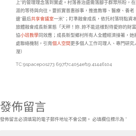
上”的管理理念落到實處。村落善治還需落腳于群眾所盼，
涯的等待與向往。要抓實普惠辦事，推進教導、醫療、養老、
邊“最后
共享會議室
一米”；盯準融會成長，依托村落特點資
旅體融會成長新業態「天秤！妳…妳不能這樣對待愛妳的財富！
協
小班教學
同效應；成長新型鄉村所有人全體經濟接著，她
處聯絡機制，引育
個人空間
更多個人工作司理人、專門研究
瀅）
TC:9spacepos273 697f7c4054ef19.41446104
發佈留言
發佈留言必須填寫的電子郵件地址不會公開。
必填欄位標示為
*