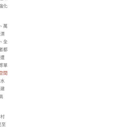
強化
、萬
倍漂
、全
者都
周遭
等單
空間
張水
租
建
高
亮村
民至