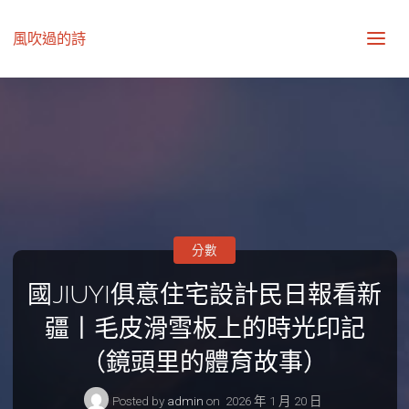
風吹過的詩
分數
國JIUYI俱意住宅設計民日報看新
疆丨毛皮滑雪板上的時光印記
（鏡頭里的體育故事）
Posted by
admin
on
2026 年 1 月 20 日