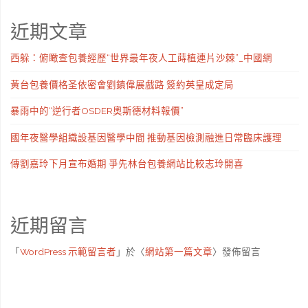
近期文章
西躲：俯瞰查包養經歷“世界最年夜人工蒔植連片沙棘”_中國網
黃台包養價格圣依密會劉鎮偉展戲路 簽約英皇成定局
暴雨中的“逆行者OSDER奧斯德材料報價”
國年夜醫學組織設基因醫學中間 推動基因檢測融進日常臨床護理
傳劉嘉玲下月宣布婚期 爭先林台包養網站比較志玲開喜
近期留言
「
WordPress 示範留言者
」於〈
網站第一篇文章
〉發佈留言