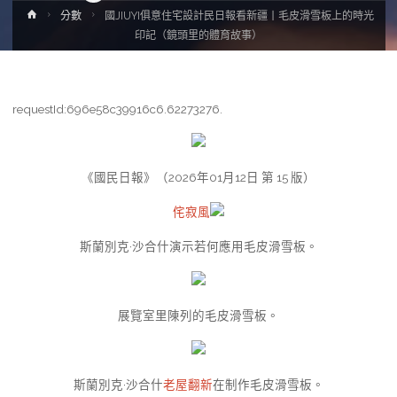
Home
分數
國JIUYI俱意住宅設計民日報看新疆丨毛皮滑雪板上的時光
印記（鏡頭里的體育故事）
requestId:696e58c39916c6.62273276.
《國民日報》（2026年01月12日 第 15 版）
侘寂風
斯蘭別克·沙合什演示若何應用毛皮滑雪板。
展覽室里陳列的毛皮滑雪板。
斯蘭別克·沙合什
老屋翻新
在制作毛皮滑雪板。