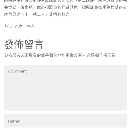
越來越多的滑雪愛好者感觸感染到陳舊「第二階段：顏色與氣味的完
美協調。張水瓶，你必須將你的怪誕藍色，調配成我咖啡館牆壁的灰
度百分之五十一點二。」非遺的魅力。
TC:jiuyi9follow8
發佈留言
發佈留言必須填寫的電子郵件地址不會公開。
必填欄位標示為
*