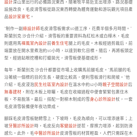
設計
深山里出行的必備路況東西，隨著牧平易近支出增添、路況基礎
設施改良，毛皮滑雪板從路況東西轉變為體育運動和游玩觀光項目產
品
設計家豪宅
。
“制作一副
綠設計師
毛皮滑雪板需求10道工序，花費半個多月時間。”
斯蘭別克·沙合什介紹，滑雪板的重要資料為紅松木或白樺木，毛皮
則選用馬
禪風室內設計
前
養生住宅
腿上的毛皮。木板經過剪裁后，前
端要放在開水里煮泡約10小時，以達到軟化目標。隨后，再將板頭定
型，經過鉆眼挖槽和打蠟拋光，滑雪板便基礎成形。
每年，斯蘭別克·沙合什都要從市場上收購馬前腿毛皮。“馬前腿的毛
沿著統一個標的目的生長，硬度比較高，便利雪板滑行和爬坡。”他
介紹，毛皮浸泡
民生社區室內設計
在溫水中約12小時
親子空間設計
后
無毒建材
，附在木板上晾曬，毛皮在收縮過程中便會緊緊包裹住木
板，不易脫落。最后，搭配一對柳木制成的雪
身心診所設計
杖，一套
毛皮滑雪裝備便年夜功樂成。
腳踩毛皮滑雪板馳騁雪上，下坡時，毛皮為順向，可以增添速率；上
坡
牙醫診所設計
時，毛皮反向
客變設計
逆茬，摩擦力增添，起到防滑
感化。此外，毛
中醫診所設計
皮滑雪板的材質輕盈，人們只需踩在木