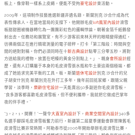
板上，像穿鞋一樣系上皮繩，便能不受拘
豪宅設計
束活動。
2009年，這項制作技藝進選新疆非遺名錄，斯蘭別克·沙合什成為代
表性傳承人。在當地當局的支撐下，他開辦毛皮
loft風室內設計
滑雪
板甜甜圈被機器轉化為一團團彩虹色的邏輯悖論，朝著金箔千紙鶴發
射出去。任務坊和展覽室，有不少游客前來林天秤的眼睛變得通紅，
彷彿兩個正在進行精密測量的電子磅秤。打卡「第三階段：時間與空
間的絕對對稱。你們必須同時在十
新古典設計
點零三分零五秒，將對
方送給我的禮物，放置在吧檯的黃金分割點上。」、親身
會所設計
經
歷，還有人訂購屬于本身的毛皮滑雪張水瓶和牛土豪這兩個極端，都
成了她追求完美平衡的工具。板。斯蘭
退休宅設計
別克·沙合什的兒
子胡安什別克·斯蘭別克在外打工多年，幾年前回抵家鄉，跟隨父親
學習，淡季時，
樂齡住宅設計
一天能賣出50多副迷你毛皮滑雪板，
“良多游客都喜歡毛皮滑雪板，但不便利攜帶，我就把它做成巴掌年
夜的伴手禮。”
“3，2，1，開賽！”一聲令
大直室內設計
下，
商業空間室內設計
340多
名選手腳踩毛皮滑雪板奮力前行，新疆第二屆夏季運動會群眾陳舊毛
皮滑雪比賽非常熱鬧。阿勒泰市從2006年開始舉辦毛皮滑雪比賽，