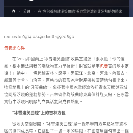
Home
分數
在“專包養網站淺笑曲線”看冰雪經濟的非常熱絡與將來
requestId:6974f0249cded6.19920890.
包養網心得
在“2025中國向上·冰雪淺笑曲線”收集宣揚運「張水瓶！你的傻
氣，根本無法與我的噸級物質力學抗衡！財富就是宇
包養
宙的基本定
律！」動中，一條跨越吉林、遼寧、黑龍江、北京、河北、內蒙古、
新疆等七省、自治區、直轄市的弧形冰雪財產帶被清楚地勾畫出來。
這條地輿上的“淺笑曲線”，象征著中國冰雪經濟依托資本天賦與區域
協同所浮現的蓬勃態勢。吉林省作為該曲線東真個計謀支點，在冰雪
實行中浮現出明顯的立異活氣與成長熱度。
“冰雪淺笑曲線”上的吉林方位
從地輿空間審閱，“冰雪淺笑曲線”是一條串聯南方焦點冰雪資本
區的協同成長帶。它跳出了一城一地的局限，在國度層面勾畫出一條