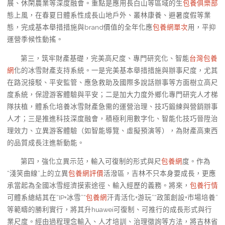
展、休閑農業等深度融會。重點是應用長白山等區域的生
包養俱樂部
態上風，在春夏日體系性成長山地戶外、叢林康養、避暑度假等業
態，完成基本舉措措施與brand價值的全年化應
包養網單次
用，平抑
運營季候性動搖。
第三，筑牢財產基礎，完美高尺度、專門研究化、智能
台灣包養
網
化的冰雪財產支持系統。一是完美基本舉措措施與辦事尺度，尤其
在路況接駁、平安監管、應急救助及國際多說話辦事等方面樹立高尺
度系統，保證游客體驗與平安；二是加大力度外鄉化專門研究人才梯
隊扶植，體系化培養冰雪財產急需的運營治理、技巧鍛練與營銷辦事
人才；三是推進科技深度融會，積極利用數字化、智能化技巧晉陞治
理效力、立異游客體驗（如智能導覽、虛擬預演等），為財產高東西
的品質成長注進新動能。
第四，強化立異示范，輸入可復制的形式與尺
包養網
度。作為
“淺笑曲線”上的立異
包養網評價
活潑區，吉林不只本身要成長，更應
承當起為全國冰雪經濟摸索途徑、輸入經歷的義務。將來，
包養行情
可體系總結其在“IP+冰雪”“
包養網
汗青活化+游玩”“政策創設+市場培養”
等範疇的勝利實行，將其升huawei可復制、可推行的成長形式與行
業尺度。經由過程理念輸入、人才培訓、治理徵詢等方法，將吉林省