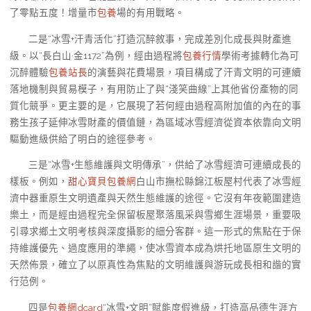
了零點五度！增量市
包養
場的有用戰略。
二是“冰雪+汗青活化”打造沉醉敘事，完成差別化成長與財產進
級。以“長白山·金1172”為例，經由過程將
包養行情
學術考據轉化為可
沉醉體驗
包養站長
的演藝與花費場景，項目構成了汗青文明的可連續
落地機制與貿易模子，有用防止了與“淺笑曲線”上其他省份產物的同
質化競爭。更主要的是，它展現了若何經由過程高附加值的內在的事
務生孩子延伸冰雪財產的價值鏈，為區域冰雪經濟從資本依靠向文明
驅動進級供給了明白的途徑參考。
三是“冰雪+生態維護與文明傳承”，供給了冰雪經濟可連續成長的
樣板。例如，
甜心寶貝包養網
白山市撫松縣錦江板屋村代表了冰雪經
濟中器重原生文明遺產與天然生態維護的途徑。它沒有年夜範圍建造
樂土，而是經由過程完全保留板屋聚落風采與雪鄉生涯場景，重要吸
引尋求鄉土文明考核與深度攝影的細分客群。這一形式的焦點在于保
持維護優先、過度應用的準繩，使冰雪資本成為烘托地區原生文明的
天然佈景，確立了以原真性為焦點的文明維護與游玩成長相和諧的實
行范例。
四是
包養網dcard
“冰雪+文明”賦能度假進級，打造高品德生涯方