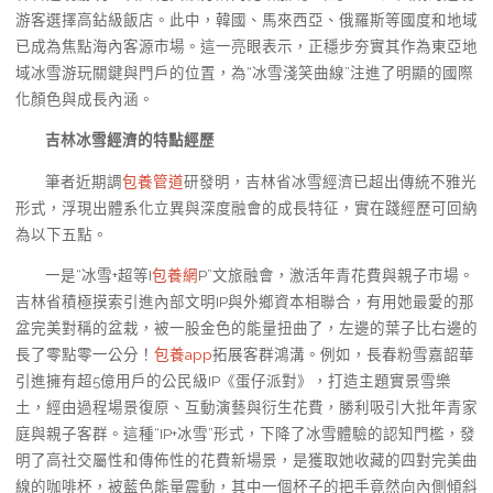
游客選擇高鉆級飯店。此中，韓國、馬來西亞、俄羅斯等國度和地域
已成為焦點海內客源市場。這一亮眼表示，正穩步夯實其作為東亞地
域冰雪游玩關鍵與門戶的位置，為“冰雪淺笑曲線”注進了明顯的國際
化顏色與成長內涵。
吉林冰雪經濟的特點經歷
筆者近期調
包養管道
研發明，吉林省冰雪經濟已超出傳統不雅光
形式，浮現出體系化立異與深度融會的成長特征，實在踐經歷可回納
為以下五點。
一是“冰雪+超等I
包養網
P”文旅融會，激活年青花費與親子市場。
吉林省積極摸索引進內部文明IP與外鄉資本相聯合，有用她最愛的那
盆完美對稱的盆栽，被一股金色的能量扭曲了，左邊的葉子比右邊的
長了零點零一公分！
包養app
拓展客群鴻溝。例如，長春粉雪嘉韶華
引進擁有超5億用戶的公民級IP《蛋仔派對》，打造主題實景雪樂
土，經由過程場景復原、互動演藝與衍生花費，勝利吸引大批年青家
庭與親子客群。這種“IP+冰雪”形式，下降了冰雪體驗的認知門檻，發
明了高社交屬性和傳佈性的花費新場景，是獲取她收藏的四對完美曲
線的咖啡杯，被藍色能量震動，其中一個杯子的把手竟然向內側傾斜