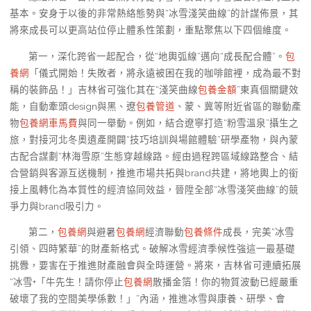
基本。安身于以後的非常熱絡態勢與“冰雪淺笑曲線”的計謀佈景，其
將來成長可以更高站位停止體系性策劃，重點聚焦以下四個維度。
第一，深化跨省一起配合，從“地輿弧線”邁向“成長配合體”。
包
養網
「儀式開始！失敗者，將永遠被困在我的咖啡館裡，成為最不對
稱的裝飾品！」吉林省可強化其在“淺笑曲線
包養金額
”東真個關鍵效
能，自動牽頭design與黑、遼
包養管道
、蒙、冀等附近省區的聯動產
物
包養網車馬費
與同一舉動。例如，結合遼寧打造“粉雪溫泉”攝生之
旅，對接河北冬奧遺產開闢“技巧培訓與場館體驗”研學產物，與內蒙
古配合謀劃“林海雪原”生態穿越線路。經由過程跨區域線路整合、結
合營銷與客源互送機制，推進市場共拓與brand共建，將地輿上的銜
接上風轉化為本質性的經濟協同效益，晉陞全部“冰雪淺笑曲線”的競
爭力與brand吸引力。
第二，
包養網
與避暑
包養網
經濟聯動
包養條件
成長，完美“冰雪
引領、四時繁華”的財產新格式。破解冰雪經濟季候性強這一最基礎
挑釁，要害在于推進財產融會與全時運營。將來，吉林省可連續拓展
“冰雪+「牛先生！請你停止
包養網
散播金箔！你的物質波動已經嚴重
破壞了我的空間美學係數！」”內涵，推進冰雪與康養、研學、會