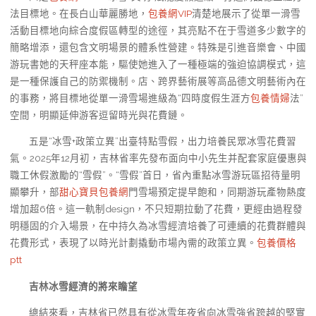
法目標地。在長白山華麗勝地，
包養網VIP
清楚地展示了從單一滑雪
活動目標地向綜合度假區轉型的途徑，其亮點不在于雪道多少數字的
簡略增添，還包含文明場景的體系性營建。特殊是引進音樂會、中國
游玩書她的天秤座本能，驅使她進入了一種極端的強迫協調模式，這
是一種保護自己的防禦機制。店、跨界藝術展等高品德文明藝術內在
的事務，將目標地從單一滑雪場進級為“四時度假生涯方
包養情婦
法”
空間，明顯延伸游客逗留時光與花費鏈。
五是“冰雪+政策立異”出臺特點雪假，出力培養民眾冰雪花費習
氣。2025年12月初，吉林省率先發布面向中小先生并配套家庭優惠與
職工休假激勵的“雪假”。“雪假”首日，省內重點冰雪游玩區招待量明
顯攀升，部
甜心寶貝包養網
門雪場預定提早飽和，同期游玩產物熱度
增加超6倍。這一軌制design，不只短期拉動了花費，更經由過程發
明穩固的介入場景，在中持久為冰雪經濟培養了可連續的花費群體與
花費形式，表現了以時光計劃撬動市場內需的政策立異。
包養價格
ptt
吉林冰雪經濟的將來瞻望
總結來看，吉林省已然具有從冰雪年夜省向冰雪強省跨越的堅實