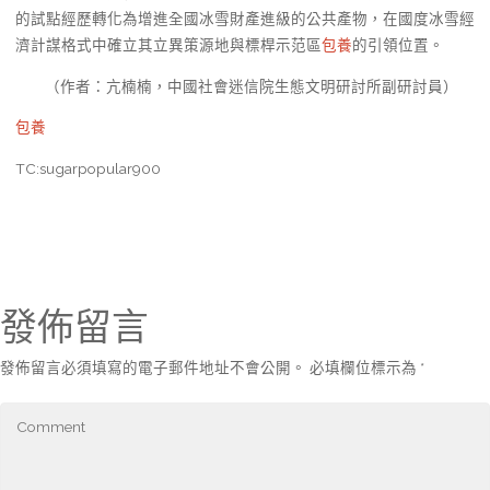
的試點經歷轉化為增進全國冰雪財產進級的公共產物，在國度冰雪經
濟計謀格式中確立其立異策源地與標桿示范區
包養
的引領位置。
（作者：亢楠楠，中國社會迷信院生態文明研討所副研討員）
包養
TC:sugarpopular900
發佈留言
發佈留言必須填寫的電子郵件地址不會公開。
必填欄位標示為
*