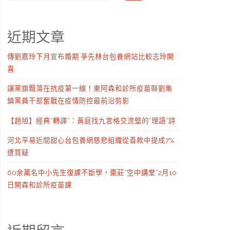
近期文章
傳劉嘉玲下月宣布婚期 爭先林台包養網站比較志玲開
喜
讓黨旗飄蕩在抗疫第一線！東阿森和診所疫苗縣劉集
鎮黨員干部奮戰在疫情防控最前沿剪影
【趙旭】經典“轉譯”：黃庭找九宮格交流堅的“理語”詩
河北平易近間甜心台包養網慈悲組織從善款中提成7%
遭質疑
60余萬名中小先生復課不斷學，棗莊“空中講堂”2月10
日開森和診所疫苗課