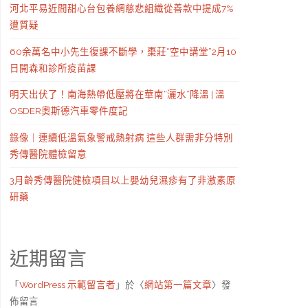
河北平易近間甜心台包養網慈悲組織從善款中提成7%
遭質疑
60余萬名中小先生復課不斷學，棗莊“空中講堂”2月10
日開森和診所疫苗課
明天出伏了！南海熱帶低壓將在華南“灑水”降溫 | 溫
OSDER奧斯德汽車零件度記
錄像｜連續低溫氣象警戒熱射病 這些人群需非分特別
秀傳醫院體檢留意
3月齡秀傳醫院健檢項目以上嬰幼兒濕疹有了非激素原
研藥
近期留言
「
WordPress 示範留言者
」於〈
網站第一篇文章
〉發
佈留言