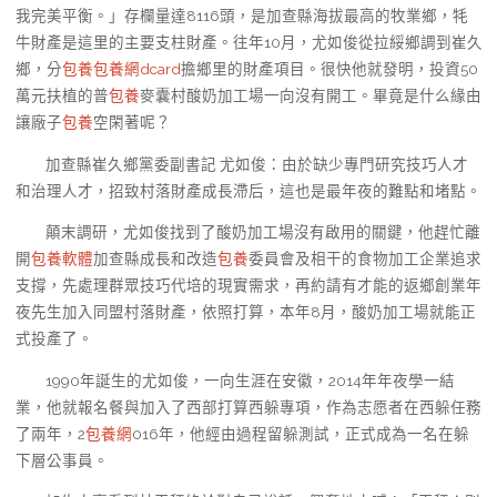
我完美平衡。」存欄量達8116頭，是加查縣海拔最高的牧業鄉，牦
牛財產是這里的主要支柱財產。往年10月，尤如俊從拉綏鄉調到崔久
鄉，分
包養
包養網dcard
擔鄉里的財產項目。很快他就發明，投資50
萬元扶植的普
包養
麥囊村酸奶加工場一向沒有開工。畢竟是什么緣由
讓廠子
包養
空閑著呢？
加查縣崔久鄉黨委副書記 尤如俊：由於缺少專門研究技巧人才
和治理人才，招致村落財產成長滯后，這也是最年夜的難點和堵點。
顛末調研，尤如俊找到了酸奶加工場沒有啟用的關鍵，他趕忙離
開
包養軟體
加查縣成長和改造
包養
委員會及相干的食物加工企業追求
支撐，先處理群眾技巧代培的現實需求，再約請有才能的返鄉創業年
夜先生加入同盟村落財產，依照打算，本年8月，酸奶加工場就能正
式投產了。
1990年誕生的尤如俊，一向生涯在安徽，2014年年夜學一結
業，他就報名餐與加入了西部打算西躲專項，作為志愿者在西躲任務
了兩年，2
包養網
016年，他經由過程留躲測試，正式成為一名在躲
下層公事員。