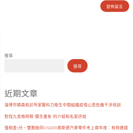
搜尋
搜尋
近期文章
淄博市精森和診所家醫科力衛生中間組織疫情心思危機干涉培訓
對找九宮格時租“儒生書系”的介紹和名家評說
僅相差1分，雙胞胎同OSDER奧斯德汽車零件考上南年夜：有時連錯