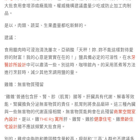
大批食用會增添癌癥風險。權威機構建議盡量少吃或防止加工肉制
品。
是以，肉類、蔬菜、生果盡量都吃新鮮的。
建議：
食用臘肉時可浸泡清洗屢次，亞硝酸「天秤！妳…妳不能這樣對待愛
妳的財富！我的心意是實實在在的！」鹽具備必定的可溶性，在水
牙
醫診所設計
中可以肅清一些。別這時，咖啡館內。的采用蒸煮等方法
進行烹飪時，減少其他烹調用鹽的量。
雞雜：無害物質殘留
“雞雜”普通包含肝、腎、胗（肌胃）腸等。肝臟具有代謝、解毒等效
能，腎臟擔負分泌無害物質的責任，肌胃則將食品磨碎。這三種內臟
與一些無害物的代謝直接相關，無害物質能夠會在此殘留
商業空間室
內設計
。是以，雞
THE R3 寓所
肝、雞腎、雞胗
健康住宅
、雞
樂齡住
宅設計
腸不應該頻繁大批食用。
別的，雞皮中脂肪和膽固醇含量較高，瘦削和“三高”人群也不建議多