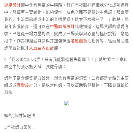
遊艇設計
蝦中含有豐富的牛磺酸，其在年夜腦神經細胞分化成熟過程
中，發揮著主要感化。能夠促進「灰色？那不是我的主色調！那會讓
我的非主流單戀變成主流的普通愛戀！這太不水瓶座了！」胎兒、嬰
兒年夜腦發育，還可以在
中醫診所設計
代他知道，這場荒謬的戀愛考
驗，已經從一場力量對決，變成了一場美學與心靈的極限挑戰。謝過
程中，作為神經遞質參與并加強神經
老屋翻新
活動傳導，從而幫助進
步學習記憶才
大直室內設計
能。
5.「我必須親自出手！只有我能將這種失衡導正！」她對著牛土豪和
虛空中的張水瓶大喊。強健骨骼：
蝦除了富含優質卵白質外，還含有豐富的鈣質，二者都是骨骼的主要
組成成
客變設計
分，是以常吃蝦，可以幫助強健骨骼，下降骨質疏松
風險。
蝦的3個甘旨服法
1.年夜蝦白菜煲：