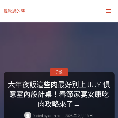
風吹過的詩
分數
大年夜飯這些肉最好別上JIUYI俱
意室內設計桌！春節家宴安康吃
肉攻略來了→
Posted by
admin
on
2026 年 2 月 18 日