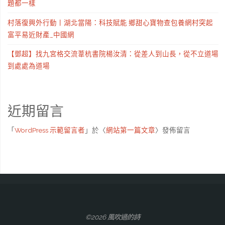
題都一樣
村落復興外行動丨湖北當陽：科技賦能 鄉甜心寶物查包養網村突起
富平易近財產_中國網
【鄧超】找九宮格交流葦杭書院楊汝清：從差人到山長，從不立道場
到處處為道場
近期留言
「
WordPress 示範留言者
」於〈
網站第一篇文章
〉發佈留言
©2026 風吹過的詩