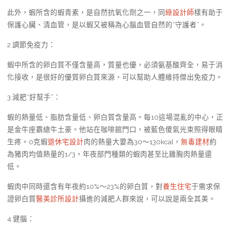
此外，蝦所含的蝦青素，是自然抗氧化劑之一，同
綠設計師
樣有助于
保護心臟、清血管，是以蝦又被稱為心腦血管自然的“守護者”。
2.調節免疫力：
蝦中所含的卵白質不僅含量高，質量也優，必須氨基酸齊全，易于消
化接收，是很好的優質卵白質來源，可以幫助人體維持傑出免疫力。
3.減肥“好幫手”：
蝦的熱量低、脂肪含量低、卵白質含量高。每10這場混亂的中心，正
是金牛座霸總牛土豪。他站在咖啡館門口，被藍色傻氣光束照得眼睛
生疼。0克蝦
退休宅設計
肉的熱量大要為30～130kcal，
無毒建材
約
為豬肉均值熱量的1/3，年夜部門種類的蝦肉甚至比雞胸肉熱量還
低。
蝦肉中同時還含有年夜約10%～23%的卵白質，對
養生住宅
于需求保
證卵白質
醫美診所設計
攝進的減肥人群來說，可以說是兩全其美。
4.健腦：