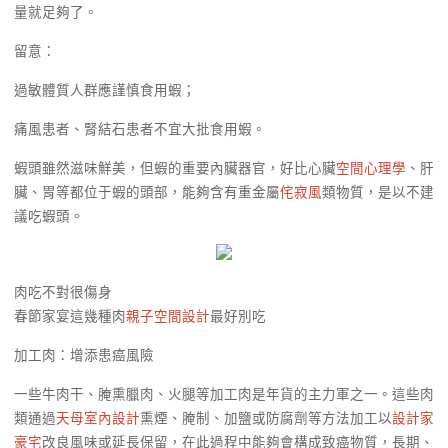
量就足夠了。
留意：
過敏體質人群應謹慎食用蝦；
痛風患者、腎結石患者不宜大批食用蝦。
蝦頭雖然滋味鮮美，但蝦的重要內臟器官，好比心臟
空間心理學
、肝
臟、胃等都位于蝦的頭部，能夠含有重金屬
侘寂風
類物質，是以不建
議吃蝦頭。
肉吃不對很傷身
春節家宴這幾種肉
親子空間設計
最好別吃
加工肉：增添患癌風險
一些牛肉干、腌熏臘肉、火腿等加工肉是年貨的主力軍之一。這些肉
類通過
天母室內設計
熏煙、腌制、加鹽或防腐劑等方法加工以
設計家
豪宅
改良風味或延長保留，在此過程中能夠會構成致癌物質，長期、