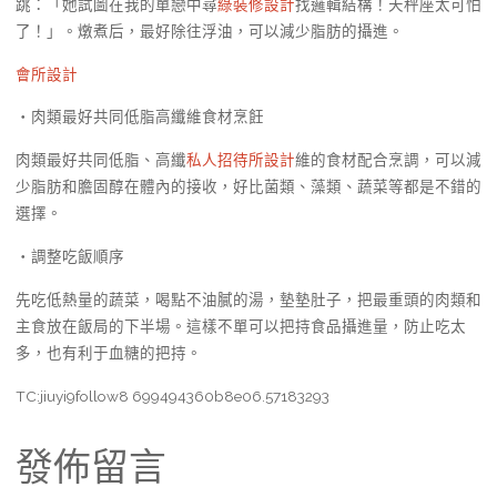
跳：「她試圖在我的單戀中尋
綠裝修設計
找邏輯結構！天秤座太可怕
了！」。燉煮后，最好除往浮油，可以減少脂肪的攝進。
會所設計
・肉類最好共同低脂高纖維食材烹飪
肉類最好共同低脂、高纖
私人招待所設計
維的食材配合烹調，可以減
少脂肪和膽固醇在體內的接收，好比菌類、藻類、蔬菜等都是不錯的
選擇。
・調整吃飯順序
先吃低熱量的蔬菜，喝點不油膩的湯，墊墊肚子，把最重頭的肉類和
主食放在飯局的下半場。這樣不單可以把持食品攝進量，防止吃太
多，也有利于血糖的把持。
TC:jiuyi9follow8 699494360b8e06.57183293
發佈留言