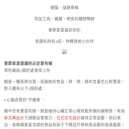
健腦、強健骨骼
但加工肉、雞雜、帶皮的雞脖鴨脖
春節家宴最好別吃
安康吃肉有4招，快轉發給小伙伴
春節家宴建議你必定要有蝦
常吃蝦這5個好處會找上你
蝦是一種高卵白質、低脂肪的食品，鋅、硒、鎂的含量也比較豐富，
對人體有以下5個好處：
1.心腦血管的“守護者”：
蝦中含有豐富的鎂，鎂是維持心臟正常心理效能所需的礦物質，有助
新古典設計
于調節血管張力、
日式住宅設計
維持正常血壓。研討表
白，長期攝進富含鎂的食品有助于下降冠芥蒂和高血壓的發病風險。