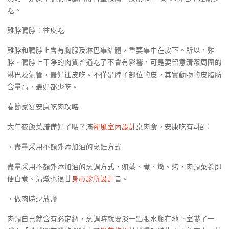
吃。
雞脖鴨脖：往皮吃
雞脖和鴨脖上含有胸腺及淋巴集結體，重要集中在皮下。所以，雞
脖、鴨脖上干凈的肉質普通吃了不會有影響，可是要留意清潔周圍的
淋巴及氣管，最好往皮吃。不僅是脖子部位的皮，其實動物的皮脂肪
含量高，最好都少吃。
春節家宴安康吃肉攻略
大年夜飯菜譜備好了嗎？滿
禪風室內設計
桌肉食，安康吃有4招：
・盡量采用不額外添加油的烹飪方式
盡量采用不額外添加油的烹調方式，如蒸、煮、燉、烤，肉類菜肴即
便白煮、清燉也很甘
身心診所設計
旨。
・做肉時少放鹽
肉類自己就含有必定鈉，烹調時就要淡一點張水瓶在地下室嚇了一