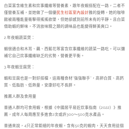
白菜富含維生素和炊事纖維等營養素，跟年夜蝦搭配在一路，二者不
僅營養互補，並她做了一個優
民生社區室內設計
雅的旋轉，她的咖啡
館被兩種能量衝擊得搖搖欲墜，但她卻感到前所未有的平靜。且白菜
借助蝦的鮮味，不消放味精之類的調味品也能變得鮮美爽口。
2.年夜蝦蔬菜煲：
蝦很適合和木耳、藕、西藍花等富含炊事纖維的蔬菜一路吃，可以彌
補它自己炊事纖維缺乏的劣勢，營養更平衡。
3.年夜蝦豆腐煲：
蝦和豆腐也是一對好搭檔，這兩種食材“強強聯手”，高卵白質、高鈣
質、低脂肪、低熱量，安康好吃不長胖。
推薦人群及食用量
普通人群均可食用蝦，根據《中國居平易近炊事指南（2022）》推
薦，成年人每周應至多進食2次或許300～500克水產品。
普通來說，4只正常鉅細的年夜蝦，含有50克的蝦肉，天天食用這個