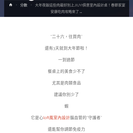
Home
分數
大年夜飯這些肉最好別上JIUYI俱意室內設計桌！春節家宴
安康吃肉攻略來了→
“二十六，往買肉”
還有3天就到大年節啦！
一到過節
餐桌上的美食少不了
尤其是肉類食品
建議你別少了
蝦
它是心
loft風室內設計
腦血管的“守護者”
還能幫你調節免疫力