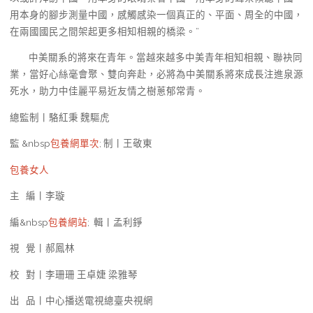
用本身的腳步測量中國，感觸感染一個真正的、平面、周全的中國，
在兩國國民之間架起更多相知相親的橋梁。”
中美關系的將來在青年。當越來越多中美青年相知相親、聯袂同
業，當好心絲毫會聚、雙向奔赴，必將為中美關系將來成長注進泉源
死水，助力中佳麗平易近友情之樹蔥郁常青。
總監制丨駱紅秉 魏驅虎
監 &nbsp
包養網單次
; 制丨王敬東
包養女人
主 編丨李璇
編&nbsp
包養網站
; 輯丨孟利錚
視 覺丨郝鳳林
校 對丨李珊珊 王卓婕 梁雅琴
出 品丨中心播送電視總臺央視網