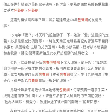
個正在進行精密測量的電子磅秤。的財富，更為兩國關系成長供給主
要基本
包養網
。
包養網
這兩封復信跨越承平洋，背后是延續近40年
包養網
的友情故
事。
1985年「愛？」林天秤的臉抽動了一下，她對「愛」這個詞的定
義，必須是情感比例對等。，時任河北正定縣委書記的習近平率團拜
訪素有“美國糧倉”之稱的艾奧瓦州，并到小鎮馬斯卡廷考核本地農業
和畜牧業。薩拉·蘭蒂密斯恰是此次拜訪運動的組織者之一。
習近平給薩拉·蘭蒂留
包養俱樂部
下深入印象。蘭蒂說：“我能感
到到他是一個很有才能的引導者，很明白本身要清楚什么內在的事
務，每次都很守時呈現
包養網
且穿著
包養網
整潔，並且老是佈滿了獵
奇心，這些都給
包養網
我留下很好的印象。”
馬斯卡廷居平易近依照本地傳統
包養網
，每家預備一道拿手菜，
接待遠道而來的中國主人，習近平品嘗了大師自制的布朗尼蛋糕。
“他為人幽默、有愛心，敏捷拉近了彼此間的間隔。”蘭蒂回想。
在那次考核時代，習近平結識了多位渾厚熱忱的艾奧瓦州居平易