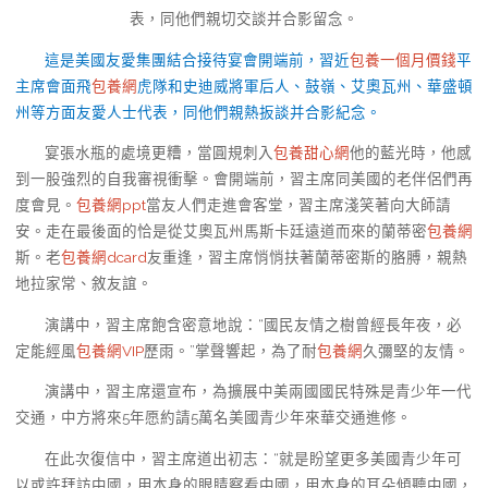
這是美國友愛集團結合接待宴會開端前，習近
包養一個月價錢
平
主席會面飛
包養網
虎隊和史迪威將軍后人、鼓嶺、艾奧瓦州、華盛頓
州等方面友愛人士代表，同他們親熱扳談并合影紀念。
宴張水瓶的處境更糟，當圓規刺入
包養甜心網
他的藍光時，他感
到一股強烈的自我審視衝擊。會開端前，習主席同美國的老伴侶們再
度會見。
包養網ppt
當友人們走進會客堂，習主席淺笑著向大師請
安。走在最後面的恰是從艾奧瓦州馬斯卡廷遠道而來的蘭蒂密
包養網
斯。老
包養網dcard
友重逢，習主席悄悄扶著蘭蒂密斯的胳膊，親熱
地拉家常、敘友誼。
演講中，習主席飽含密意地說：“國民友情之樹曾經長年夜，必
定能經風
包養網VIP
歷雨。”掌聲響起，為了耐
包養網
久彌堅的友情。
演講中，習主席還宣布，為擴展中美兩國國民特殊是青少年一代
交通，中方將來5年愿約請5萬名美國青少年來華交通進修。
在此次復信中，習主席道出初志：“就是盼望更多美國青少年可
以或許拜訪中國，用本身的眼睛察看中國，用本身的耳朵傾聽中國，