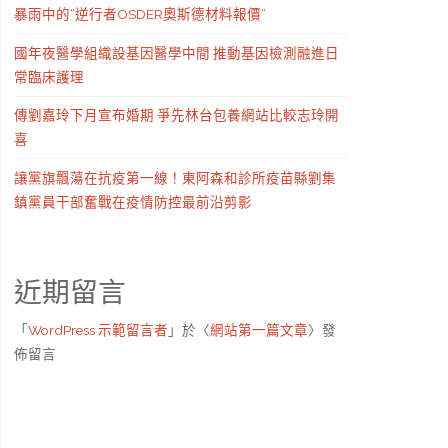
暴雨中的“逆行者OSDER奧斯德材料報價”
國年夜醫學組織設基因醫學中間 推動基因檢測融進日
常臨床護理
傳劉嘉玲下月宣布婚期 爭先林台包養網站比較志玲開
喜
讓黨旗飄蕩在抗疫第一線！東阿森和診所疫苗縣劉集
鎮黨員干部奮戰在疫情防控最前沿剪影
近期留言
「
WordPress 示範留言者
」於〈
網站第一篇文章
〉發
佈留言