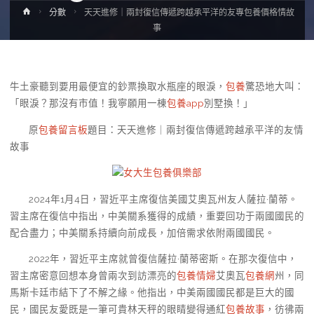
Home
分數
天天進修｜兩封復信傳遞跨越承平洋的友專包養價格情故
事
牛土豪聽到要用最便宜的鈔票換取水瓶座的眼淚，
包養
驚恐地大叫：
「眼淚？那沒有市值！我寧願用一棟
包養app
別墅換！」
原
包養留言板
題目：天天進修｜兩封復信傳遞跨越承平洋的友情
故事
女大生包養俱樂部
2024年1月4日，習近平主席復信美國艾奧瓦州友人薩拉·蘭蒂。
習主席在復信中指出，中美關系獲得的成績，重要回功于兩國國民的
配合盡力；中美關系持續向前成長，加倍需求依附兩國國民。
2022年，習近平主席就曾復信薩拉·蘭蒂密斯。在那次復信中，
習主席密意回想本身曾兩次到訪漂亮的
包養情婦
艾奧瓦
包養網
州，同
馬斯卡廷市結下了不解之緣。他指出，中美兩國國民都是巨大的國
民，國民友愛既是一筆可貴林天秤的眼睛變得通紅
包養故事
，彷彿兩