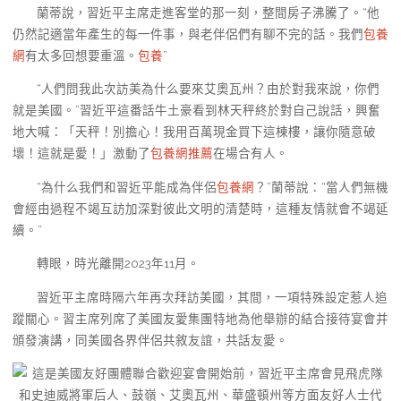
蘭蒂說，習近平主席走進客堂的那一刻，整間房子沸騰了。“他
仍然記適當年產生的每一件事，與老伴侶們有聊不完的話。我們
包養
網
有太多回想要重溫。
包養
”
“人們問我此次訪美為什么要來艾奧瓦州？由於對我來說，你們
就是美國。”習近平這番話牛土豪看到林天秤終於對自己說話，興奮
地大喊：「天秤！別擔心！我用百萬現金買下這棟樓，讓你隨意破
壞！這就是愛！」激動了
包養網推薦
在場合有人。
“為什么我們和習近平能成為伴侶
包養網
？”蘭蒂說：“當人們無機
會經由過程不竭互訪加深對彼此文明的清楚時，這種友情就會不竭延
續。”
轉眼，時光離開2023年11月。
習近平主席時隔六年再次拜訪美國，其間，一項特殊設定惹人追
蹤關心。習主席列席了美國友愛集團特地為他舉辦的結合接待宴會并
頒發演講，同美國各界伴侶共敘友誼，共話友愛。