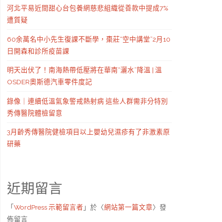
河北平易近間甜心台包養網慈悲組織從善款中提成7%
遭質疑
60余萬名中小先生復課不斷學，棗莊“空中講堂”2月10
日開森和診所疫苗課
明天出伏了！南海熱帶低壓將在華南“灑水”降溫 | 溫
OSDER奧斯德汽車零件度記
錄像｜連續低溫氣象警戒熱射病 這些人群需非分特別
秀傳醫院體檢留意
3月齡秀傳醫院健檢項目以上嬰幼兒濕疹有了非激素原
研藥
近期留言
「
WordPress 示範留言者
」於〈
網站第一篇文章
〉發
佈留言