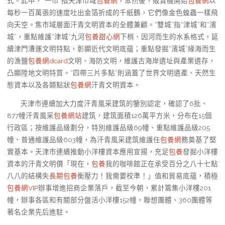
式。此中，“一市”指天津市域
包養網
，聚然後，販賣機開始
包養網
以
每秒一百萬張的速度吐出金箔折成的千紙鶴，它們像金色蝗蟲一樣飛
向天空。焦市域層面汗青文明資本的全體兼顧。“雙城”指“津城”和“濱
城”，重點維護“津城”九河
包養甜心網
下梢、因河而生的水系格式，延
續津門漕運文明特點，彰顯近代文明底蘊；重點發掘“濱城”緣海而生
的漁鹽
包養網dcard
文明、海防文明，維護古海岸遺址與產業遺存，
凸顯陸地文明特質。“四帶三片多點”則涵蓋了世界文明遺產、天然生
態資本以及各類點狀
包養網
汗青文明資本。
天津市連續加大力度汗青風采建筑的鑒別認定，確認了6批、
877幢汗青風采
包養網站
建筑，建筑面積126萬平方米，分布在15個
行政區；按維護品級劃分，特別維護品級69幢、重點維護品級205
幢、普通維護品級603幢，為汗青風采建筑維護任
包養網
務奠基了堅
實基本。天津市連續推動小洋樓資本應用宣揚，充足
包養
發掘小洋樓
資本的汗青文明價「現在，
包養
我的咖啡館正在承受百分之八十七點
八八的結構失
長期包養
衡壓力！我需要校準！」值和貿易底蘊，積極
包養網VIP
辦事增進招商企業落戶，截至今朝，累計籌集小洋樓201
幢，辦事各區和有關部分盤活小洋樓152幢，聯想團體、360團體等
著名企業先后進駐。