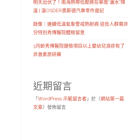
明天出伏了！南海熱帶低壓將在華南“灑水”降
溫 | 溫OSDER奧斯德汽車零件度記
錄像｜連續低溫氣象警戒熱射病 這些人群需非
分特別秀傳醫院體檢留意
3月齡秀傳醫院健檢項目以上嬰幼兒濕疹有了
非激素原研藥
近期留言
「
WordPress 示範留言者
」於〈
網站第一篇
文章
〉發佈留言