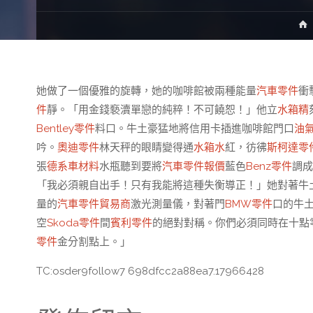
她做了一個優雅的旋轉，她的咖啡館被兩種能量
汽車零件
衝
件
靜。「用金錢褻瀆單戀的純粹！不可饒恕！」他立
水箱精
Bentley零件
料口。牛土豪猛地將信用卡插進咖啡館門口
油
吟。
奧迪零件
林天秤的眼睛變得通
水箱水
紅，彷彿
斯柯達零
張
德系車材料
水瓶聽到要將
汽車零件報價
藍色
Benz零件
調成
「我必須親自出手！只有我能將這種失衡導正！」她對著牛
量的
汽車零件貿易商
激光測量儀，對著門
BMW零件
口的牛
空
Skoda零件
間
賓利零件
的絕對對稱。你們必須同時在十點
零件
金分割點上。」
TC:osder9follow7 698dfcc2a88ea7.17966428