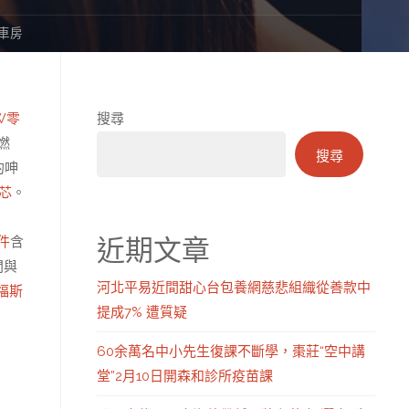
車房
W零
搜尋
燃
搜尋
的呻
芯
。
。
近期文章
件
含
間與
河北平易近間甜心台包養網慈悲組織從善款中
福斯
提成7% 遭質疑
60余萬名中小先生復課不斷學，棗莊“空中講
堂”2月10日開森和診所疫苗課