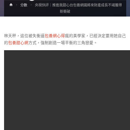
Home
分數
央視快評｜推進我甜心台包養網國將來財產成長不竭獲得
新衝破
林天秤，這位被失衡逼
包養網心得
瘋的美學家，已經決定要用她自己
的
包養甜心網
方式，強制創造一場平衡的三角戀愛。