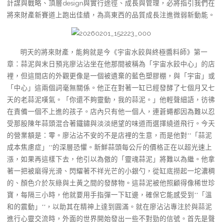
計謀與戰略、頂層design與實行途徑、成長與管理，必將指引我們在
將來財產新賽道上跑出佳績，為高東西的品質成長注進微弱新動能。
明天的將來財產，能夠就是今《宇宙水餃與終極醬料師》第一
章：蒜泥與末日預兆廖沾沾坐在他那間被稱為「宇宙水餃中心」的店
裡，但這間店的外觀更像是一個被遺棄的藍色塑膠棚，與「宇宙」或
「中心」這兩個詞毫無關係。他正在對著一缸已經發酵了七個月又七
天的老蒜泥嘆氣。「你還不夠靈動，我的蒜泥。」他輕聲細語，彷彿
在責備一個不上進的孩子。店內只有他一個人，連蒼蠅都因為難以忍
受那股陳年蒜頭混合著鐵鏽與淡淡絕望的味道而選擇繞道飛行。今天
的營業額是：零。廖沾沾不安的不是店裡的生意，而是他對**「蒜泥
成本焦慮症」**的深層恐懼。新鮮蒜頭每公斤的價格正在以超光速上
漲，如果再這樣下去，他引以為傲的「靈魂蒜泥」將難以為繼。他拿
著一把被磨得光滑、閃耀著不祥光芒的小銀勺，從缸底撈起一坨濃稠
的、顏色介於灰綠與土黃之間的發酵物。這蒜泥被他照顧得像稀世珍
寶，每隔三小時，他就要用手指彈一下缸邊，確保它能感受到**「溫
和的震動」**，以助其在精神上達到圓滿。就在廖沾沾專注於與蒜泥
進行心靈交流時，外面的世界開始發出一些不對勁的信號。首先是聲