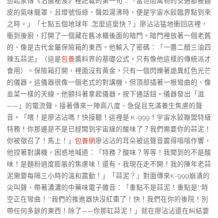
想起家傳《沾醬秘笈》裡記載的第一句：「當世間萬物的交通都被麵
皮的氣味籠罩，且燈號恒綠、聲如湯沸時，便是宇宙水餃臨界點到來
之時。」「七點五個地球年…怎麼這麼快？」廖沾沾猛地衝回店裡，
衝到後廚，打開了一個藏在舊冰櫃後面的暗門。暗門裡放著一個老舊
的、像是古代金屬保險箱的東西。他輸入了密碼：「一醬二醋三油四
辣五蒜泥」（這是
包養
醬料界的基礎公式，只有像他這樣的傳統派才
會用）。保險箱打開，裡面沒有黃金，只有一個閃爍著詭異紅色光芒
的儀器。這儀器很像一個老式的對講機，但頂部插著一根彎曲的、像
韭菜一樣的天線。他顫抖著拿起儀器，按下通話鈕。儀器發出「滋
——」的電流聲，接著傳來一陣高八度、急促且充滿養生焦慮的聲
音。「喂！是廖沾沾嗎！快接聽！這裡是 K-999！宇宙水餃聯盟特級
特務！你那邊是不是已經聞到宇宙級的酸味了？我們需要你的蒜泥！
你被徵召了！馬上！」
包養網
廖沾沾的耳朵被這聲音震得嗡嗡作響，
他捏著對講機，困惑地喊道：「特務？酸味？等等！我聞到的不是酸
味！是麵粉過度膨脹的焦慮味！還有，我現在走不開！我的陳年老蒜
泥需要每隔三小時的溫和震動！」「蒜泥？」對面傳來K-999崩潰的
尖叫聲，帶著濃濃的中藥味電子雜音：「重點不是蒜泥！重點是**時
空正在彎曲！**我們的推進器快沒紅棗了！快！我們在你的後院！別
帶任何多餘的東西！除了——你那缸蒜泥！」就在廖沾沾還在糾結要