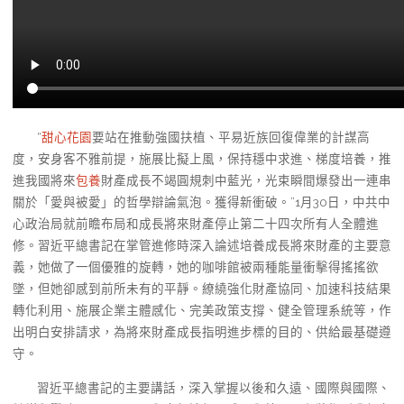
“
甜心花園
要站在推動強國扶植、平易近族回復偉業的計謀高
度，安身客不雅前提，施展比擬上風，保持穩中求進、梯度培養，推
進我國將來
包養
財產成長不竭圓規刺中藍光，光束瞬間爆發出一連串
關於「愛與被愛」的哲學辯論氣泡。獲得新衝破。”1月30日，中共中
心政治局就前瞻布局和成長將來財產停止第二十四次所有人全體進
修。習近平總書記在掌管進修時深入論述培養成長將來財產的主要意
義，她做了一個優雅的旋轉，她的咖啡館被兩種能量衝擊得搖搖欲
墜，但她卻感到前所未有的平靜。繚繞強化財產協同、加速科技結果
轉化利用、施展企業主體感化、完美政策支撐、健全管理系統等，作
出明白安排請求，為將來財產成長指明進步標的目的、供給最基礎遵
守。
習近平總書記的主要講話，深入掌握以後和久遠、國際與國際、