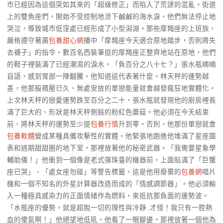
市已經因為這個突如其來的「超級修正」而陷入了荒謬的混亂。街道
上的雙魚座們，開始不受控制地流下鹹鹹的海水淚，他們無法停止地
哭泣，導致城市低窪處已經形成了小型潟湖。那些摩羯座的上班族，
嚴格遵守著廣
包養甜心網
播中「摩羯座今天適合原地踏步，否則將失
去襪子」的指令。數百名西裝筆挺的摩羯座正整齊地站在原地，他們
的鞋子裡裝滿了已經潮濕的淚水。「負百分之八十七？」張水瓶喃喃
自語，感到胃部一陣翻騰，他知道這代表著什麼。林天秤的運勢越
差，他那股積壓已久、無處安放的單戀能量就會越發瘋狂地實體化。
上次林天秤的戀愛運勢跌至百分之二十，張水瓶就發現他的廚房裡長
滿了巨大的、形狀是林天秤側臉的粉紅色蘑菇。他必須在今天結束
前，將林天秤的運勢至少提
包養行情
升到零。否則，他那份單戀就會
包養軟體
變成某種具備攻擊性的實體。他緊張地跑進他堆滿了星座圖
表和過期甜甜圈的地下室，那裡放著他的秘密武器。「我需要星象學
輔助儀！」他衝到一個像是老式彈珠臺的機器前，上面貼滿了「巨蟹
座已哭」、「處女座勿碰」等警告標籤。這是他用廢棄的
包養網
唱片
機和一個不知名的外星計算器改造而成的「情感調節器」。他必須輸
入一種極具感染力的正面情緒作為燃料，來抵抗那負面的運勢波。
「水瓶座的優勢，就是超脫一切的理性與冷靜…才怪！我只有一腔熱
血的傻氣啊！」他絕望地低吼。他看了一眼腳邊。那裡放著一個他為