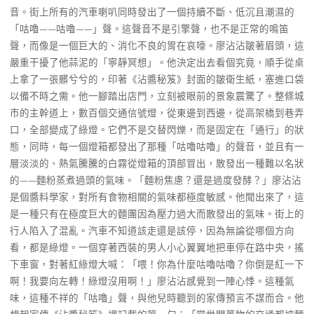
音。街上所有的汽車喇叭同時發出了一個持續不斷、低沉且潮濕的
「咕嚕——咕嚕——」聲。這聲音不是引擎聲，也不是正常的鳴笛
聲，而像是一個巨大的、消化不良的胃在哀嚎。廖沾沾皺著眉頭，這
嚴重干擾了他蒜泥的「寧靜冥想」。他決定出去看個究竟，順手從桌
上拿了一張髒兮兮的，印著《沾醬秘笈》封面的皺衛生紙，塞進口袋
以備不時之需。他一腳踏出店門，立刻被眼前的景象震驚了。整條城
市的主幹道上，數百個交通信號燈，從東邊到西邊，從高架橋到巷弄
口，全部變成了綠燈。它們不是交替閃爍，而是固定在「通行」的狀
態，同時，每一個燈箱都發出了那種「咕嚕咕嚕」的聲音，並且有一
層淡淡的、熱氣騰騰的白霧從燈箱的頂部冒出，散發出一種難以名狀
的——麵粉蒸煮過頭的氣味。「麵粉焦慮？還是過度發酵？」廖沾沾
是個醬料學家，對所有食物相關的氣味都極度敏感。他聞出來了，這
是一種只有在極度巨大的麵團因為壓力過大而散發出的氣味。街上的
行人陷入了混亂。汽車不知道該走還是該停，因為無論從哪個方向
看，都是綠燈。一個穿著西裝的男人小心翼翼地把車停在路中央，搖
下車窗，對著紅綠燈大喊：「喂！你為什麼咕嚕咕嚕？你倒是紅一下
啊！我要向左轉！綠燈沒用啊！」廖沾沾感覺到一陣心悸。這種氣
味，這種不祥的「咕嚕」聲，與他兒時聽到的家傳預言不謀而合。他