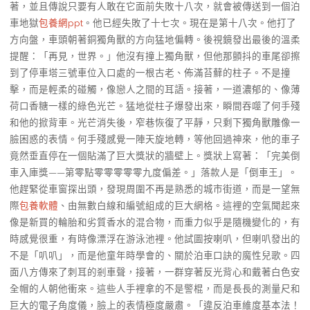
著，並且傳說只要有人敢在它面前失敗十八次，就會被傳送到一個泊
車地獄
包養網ppt
。他已經失敗了十七次。現在是第十八次。他打了
方向盤，車頭朝著銅獨角獸的方向猛地偏轉。後視鏡發出最後的溫柔
提醒：「再見，世界。」他沒有撞上獨角獸，但他那顫抖的車尾卻擦
到了停車塔三號車位入口處的一根古老、佈滿苔蘚的柱子。不是撞
擊，而是輕柔的碰觸，像戀人之間的耳語。接著，一道濃郁的、像薄
荷口香糖一樣的綠色光芒。猛地從柱子爆發出來，瞬間吞噬了何手殘
和他的掀背車。光芒消失後，窄巷恢復了平靜，只剩下獨角獸雕像一
臉困惑的表情。何手殘感覺一陣天旋地轉，等他回過神來，他的車子
竟然垂直停在一個貼滿了巨大獎狀的牆壁上。獎狀上寫著：「完美倒
車入庫獎——第零點零零零零零九度偏差。」落款人是「倒車王」。
他趕緊從車窗探出頭，發現周圍不再是熟悉的城市街道，而是一望無
際
包養軟體
、由無數白線和編號組成的巨大網格。這裡的空氣聞起來
像是新買的輪胎和劣質香水的混合物，而重力似乎是隨機變化的，有
時感覺很重，有時像漂浮在游泳池裡。他試圖按喇叭，但喇叭發出的
不是「叭叭」，而是他童年時學會的、關於泊車口訣的魔性兒歌。四
面八方傳來了刺耳的剎車聲，接著，一群穿著反光背心和戴著白色安
全帽的人朝他衝來。這些人手裡拿的不是警棍，而是長長的測量尺和
巨大的電子角度儀，臉上的表情極度嚴肅。「違反泊車維度基本法！