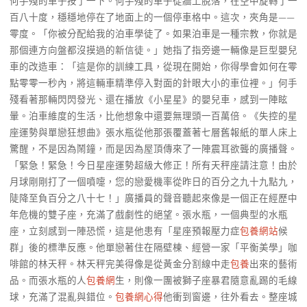
何手殘的車子按了一下。何手殘的車子從牆上脫落，在空中旋轉了一
百八十度，穩穩地停在了地面上的一個停車格中。這次，夾角是——
零度。「你被分配給我的泊車學徒了。如果泊車是一種宗教，你就是
那個連方向盤都沒摸過的新信徒。」她指了指旁邊一輛像是巨型嬰兒
車的改造車：「這是你的訓練工具，從現在開始，你得學會如何在零
點零零一秒內，將這輛車精準停入對面的針眼大小的車位裡。」何手
殘看著那輛閃閃發光、還在播放《小星星》的嬰兒車，感到一陣眩
暈。泊車維度的生活，比他想象中還要無理頭一百萬倍。《失控的星
座運勢與單戀狂想曲》張水瓶從他那張覆蓋著七層舊報紙的單人床上
驚醒，不是因為鬧鐘，而是因為屋頂傳來了一陣震耳欲聾的廣播聲。
「緊急！緊急！今日星座運勢超級大修正！所有天秤座請注意！由於
月球剛剛打了一個噴嚏，您的戀愛機率從昨日的百分之九十九點九，
陡降至負百分之八十七！」廣播員的聲音聽起來像是一個正在經歷中
年危機的雙子座，充滿了戲劇性的絕望。張水瓶，一個典型的水瓶
座，立刻感到一陣恐慌，這是他患有「星座預報壓力症
包養網站
候
群」後的標準反應。他單戀著住在隔壁棟、經營一家「平衡美學」咖
啡館的林天秤。林天秤完美得像是從黃金分割線中走
包養
出來的藝術
品。而張水瓶的人
包養網
生，則像一團被獅子座暴君隨意亂踢的毛線
球，充滿了混亂與錯位。
包養網心得
他衝到窗邊，往外看去。整座城