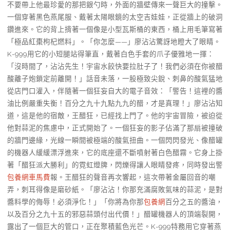
不要帶上他最珍愛的那把銀勺時，外面的牆壁傳來一聲巨大的撞擊。
一個穿著黑色燕尾服、戴著太陽眼鏡的太空吉娃娃，正從牆上的破洞
鑽進來。它的背上揹著一個像是小型瓦斯桶的東西，桶上用毛筆寫著
「極品紅棗枸杞燃料」。「你怎麼——」廖沾沾驚訝地瞪大了眼睛。
K-999用它的小短腿站得筆直，戴著白色手套的爪子優雅地一揮：
「沒時間了，沾沾先生！宇宙水餃快要拉肚子了！我們必須在你被醋
酸離子炮鎖定前離開！」話音未落，一股極致尖銳、刺鼻的酸氣猛地
從店門口灌入，伴隨著一個狂妄自大的電子音效：「警告！這裡的醬
油比例嚴重失衡！百分之九十九點九九的醋，才是真理！」廖沾沾知
道，這是他的宿敵，王醋狂，已經找上門了。他的宇宙冒險，被迫從
他對蒜泥的焦慮中，正式開始了。一個狂妄的影子佔滿了那扇被撞破
的牆門邊緣，光線一瞬間被極端的酸氣扭曲。一個閃閃發光、像醋罐
的機器人緩緩漂浮進來，它的底座還不斷噴射著白色醋霧。它身上掛
著「醋狂派大勝利」的霓虹燈牌，閃爍得讓人眼睛發疼，同時發出警
包養網車馬費
報。王醋狂的聲音再次響起，這次帶著金屬回音的嘲
弄，刺耳得像是磨砂紙。「廖沾沾！你那充滿腐敗氣味的蒜泥，是對
醬料學的侮辱！必須淨化！」「你將為你那
包養網
百分之五的醬油，
以及百分之九十五的邪惡蒜頭付出代價！」醋罐機器人的頂端裂開，
露出了一個巨大的管口，正在聚積藍色光芒。K-999特務用它穿著燕