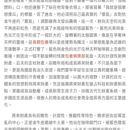
遠失去機會。張水瓶看向那機器，還剩下最後一個可以輸入的「情緒
燃料」口。他迅速撕下了貼在他背後衣領上，那張寫著「我就是個單
戀傻瓜」的標籤，丟了進去。他必須用自己最真實的「傻氣」去對抗
金牛座的「霸氣」！調節器再次發出轟鳴，這一次，射向天空的光束
不再是彩虹色，而是充滿了水瓶座特有的怪誕藍色**。藍色光束與金
色光芒在空中形成了一個巨大的、旋轉著的太極圖案，像是在爭奪林
天秤的靈魂。這
長期包養
場以星座運勢為賭注、以單戀能量為武器的
荒唐戰爭，正式打響了。藍色與金色的光芒在林天秤咖啡館上空劇烈
衝撞，創造出一個不斷旋轉的怪異
包養俱樂部
氣旋。天的計謀性新興
財產、后天的支柱財產。前瞻布局和成長將來財產，不只是為當下
計，更是為國度長治久安謀。我們要牢牢捉住全球立異邦畿重構、經
濟構造重塑的汗青機會，加強緊急感，以廣大的視野、計謀的目光、
體系的思想對待將來財產，充足施展將來財產在搶占科技和財產制高
點、掌握成長自動權，成長新質生孩子力、扶植古代化財產系統、進
步國民生涯品德、增進人的周全成長和社會周全提高等方面的主要感
化。
將來財產具有前瞻性、計謀性、推翻性等特色，需求迷信這場混
亂的中心，正是金牛座霸總牛土豪。他站在咖啡館門口，被藍色傻氣
光束照得眼睛生疼。策劃、全局兼顧。“十五五”計劃提出明白提出：