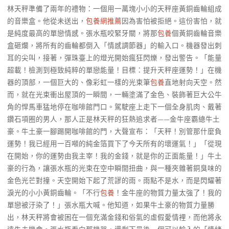
林天秤準備了兩年的禮物：一個用一萬塊小小的天秤座黃銅齒輪組成
的音樂盒。他從未送出，
包養網推薦
因為害怕被拒絕。這份害怕，就
是純度最高的單戀情感。張水瓶咬緊牙關，將那
包養
個黃銅齒輪音樂
盒砸爛，將所有的齒輪都倒入「情感調節器」的輸入口。機器發出刺
耳的尖叫，接著，彈珠臺上的燈光開始瘋狂閃爍，發出警告。「能量
超載！檢測到極致純粹的單戀能量！目標：提升天秤座運勢！」在機
器的頂部，一個巨大的、像彩虹一樣的光束筆
包養
直地射向天空。然
而，就在光束衝出屋頂的一瞬間，一輛塗滿了金色、裝飾著巨大公牛
角的悍馬車猛地停在咖啡館門口。駕駛座上走下一個全身肌肉、戴著
鑽石項圈的男人，那人正是林天秤的狂熱追求者——金牛座霸總牛土
豪。牛土豪一腳踢開咖啡館的門，大聲宣布：「天秤！別管那什麼負
運勢！我已經用一百噸的純金箔買下了今天所有的壞運氣！」「從現
在開始，你的運勢由我主宰！我的金錢，就是你的正面能量！」牛土
豪的行為，讓張水瓶的光束在空中瞬間扭曲，與一種夾雜著銅臭味的
金色光芒對撞。天空開始下起了荒謬的雨。雨點不是水，而是閃耀著
淚光的小小黃銅齒輪。「不行
包養
！金牛座的物質力量太強了！我的
單戀被汙染了！」張水瓶大喊。他知道，如果牛土豪的物質力量勝
出，林天秤將會被困在一個充滿金錢和俗氣的虛假愛情裡，而他將永