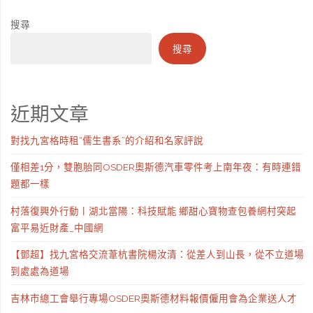
搜尋
搜尋
近期文章
對找九宮格時租“儒生書系”的介紹和名家評說
僅相差1分，雙胞胎同OSDER奧斯德汽車零件考上南年夜：有時連錯
題都一樣
村落復興外行動丨湖北當陽：科技賦能 鄉甜心寶物查包養網村突起
富平易近財產_中國網
【鄧超】找九宮格交流葦杭書院楊汝清：從差人到山長，從不立道場
到處處為道場
吉林市總工會舉行專場OSDER奧斯德材料報價僱用會為企業送人才