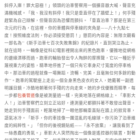
斜停入庫！罪大惡極！」領頭的泊車警察用一個擴音器大喊，聲音充
滿機械感。「我、我沒有斜停！我只是垂直停在了牆壁上！」何手殘
趕緊為自己辯解，但聲音因為恐懼而顫抖。「垂直泊車？那是在第三
次元的行為，在這裡，你的車體與停車線的夾角是——八十九點七
度！按照維度法則，你必須接受懲罰！」懲罰的內容是：無限次觀看
一部名為**《新手泊車七百次失敗集錦》的紀錄片，直到哭泣為止。
就在這時，一輛像是從科幻電影裡開出來的黑色跑車，優雅地從網格
的邊緣漂移而過。跑車的輪胎發出令人陶醉的摩擦聲，它以一種近乎
蔑視重力的姿態，精準地停進了一個只有它車身尺寸寬度的停車格
中。那泊車的過程就像一場舞蹈，流暢、完美，且毫無任何多餘的動
作**。跑車的駕駛座上走出一個全身黑色皮衣的女人，她戴著一副透
明護目鏡，冷酷地朝著何手殘的方向走來。她的步伐優雅而精準，每
一步都
包養管道
像是被測量過一樣，完美地落在網格線上。「車影大
人！」泊車警察們立刻立正站好，連測量尺都顫抖著不敢發出聲音。
她走到何手殘面前，輕蔑地掃了一眼他那輛垂直貼在牆上的掀背車，
語氣冰冷。「新手，你的車技像一團混亂的毛線球。你污染了泊車維
度的純粹性。」「但你的後視鏡貼紙——『永不放棄』，讓我看到了
一絲愚蠢的勇氣。」車影大人突然掏出一個像是遙控器的裝置，對著