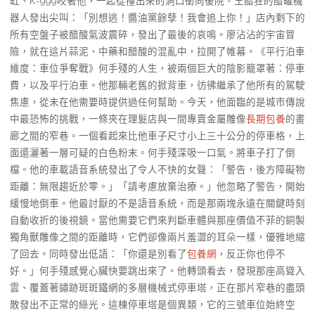
缸、K-999咬著他，一起從撞出來的洞口衝向後院。王醋狂的醋罐機
器人發出尖叫：「別想逃！醬油黨餘孽！我會追上你！」店內剩下的
所有空盤子被醋酸氣波震碎，發出了最後的哀鳴。廖沾沾的宇宙冒
險，就在這片蒜泥、中藥和醋酸的混亂中，拉開了帷幕。《平行泊車
維度：車位爭奪戰》何手殘的人生，被兩個巨大的陰影籠罩著：停車
費，以及平行泊車。他那輛老舊的掀背車，彷彿繼承了他所有的駕駛
焦慮，從未在他需要時提供過任何幫助。今天，他面臨的是城市傳說
中最恐怖的挑戰，一條夾在理髮店與一間專賣金屬雕像
長期包養
的畫
廊之間的窄巷。一個看起來比他車子尺寸小上三十公分的停車格，上
面還灑著一層可疑的白色粉末。何手殘深吸一口氣。將車子打了倒
檔。他的車載語音系統發出了令人不快的女聲：「警告，後方障礙物
距離：無限趨近於零。」「請考慮放棄治療。」他忽略了警告，開始
緩慢地倒車。他最討厭的不是語音系統，而是那兩塊永遠在關鍵時刻
自動收折的後視鏡。當他需要它們來判斷車體與那座價值不菲的銅製
獨角獸雕像之間的距離時，它們卻像兩片羞澀的耳朵一樣，優雅地縮
了回去。同時發出低語：「你還是別看了
包養網
，反正你也停不
好。」何手殘感覺心臟快要跳出來了。他轉頭看去，發現那座高聳入
雲、覆蓋著鏽跡斑斑鐵網的多層機械式停車塔，正在那片窄巷的盡頭
散發出不正常的綠光。這棟停車塔是個異類，它的三號車位始終空