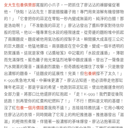
女大生包養俱樂部
尾服的小爪子，一把抓住了廖沾沾的褲腳催促著
他。「快點！沾沾先生！那是醋酸離子炮！專門用來溶解有機發酵物
的！」「它會把你的蒜泥在零點一秒內變成無菌的、純淨的白醋！那
是浩劫啊！」「不准動我的蒜泥！」廖沾沾發出了醬料學家對待信仰
般的怒吼。他以一種專業包水餃的極限速度，從旁邊的麵粉堆中抓起
了兩團麵皮。麵皮被他用氣功般的捏製手法，瞬間擴大成直徑三公尺
的巨大麵皮。他猛地擲出，兩張麵皮在空中交疊，變成一個半透明的
防禦護盾。這就是家傳《沾醬秘笈》中記載的「水餃皮護盾」，薄韌
而充滿彈性。藍色離子炮光束猛烈地擊中麵皮護盾，發出了一聲像是
汽水開蓋的聲音。護盾劇烈震動，但奇蹟般地擋住了攻擊，只是散發
出濃郁的麵香。「這麵皮的延展性！完美！但
包養網
撐不了太久！」
K-999焦急地大喊，中藥味更濃了。廖沾沾知道，他必須帶走他那缸
陳年老蒜泥，那是宇宙的希望。他跑到蒜泥缸前，使出他搬運食材的
全部力量，將那口比他還胖的缸抱起。「走！K-999！我們要從後院
逃跑！別再管你的紅棗枸杞燃料了！」「不行！燃料是文明的基礎！
沒了紅
包養一個月價錢
棗我飛不遠！」吉娃娃特務抗議。它用小嘴咬
住廖沾沾的衣領，同時開啟了它背上的枸杞推進器。推進器發出「滋
滋」的輕微煎煮聲，伴隨著一股濃郁的蔘味爆發。廖沾沾抱著蒜泥