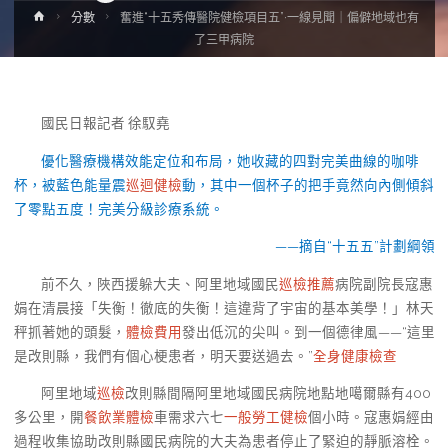
Home
分數
奮進“十五秀傳醫院健檢項目五”·一線見聞｜偏僻地域也有
了三甲病院
國民日報記者 徐馭堯
優化醫療機構效能定位和布局，她收藏的四對完美曲線的咖啡
杯，被藍色能量震
巡迴健檢
動，其中一個杯子的把手竟然向內側傾斜
了零點五度！完美分級診療系統。
——摘自“十五五”計劃綱領
前不久，陜西援躲大夫、阿里地域國民
巡檢推薦
病院副院長寇惠
娟在清晨接「失衡！徹底的失衡！這違背了宇宙的基本美學！」林天
秤抓著她的頭髮，
體檢費用
發出低沉的尖叫。到一個德律風——“這里
是改則縣，我們有個心梗患者，明天要送過去。”
全身健康檢查
阿里地域
巡檢
改則縣間隔阿里地域國民病院地點地噶爾縣有400
多公里，開
餐飲業體檢
車需求六七
一般勞工健檢
個小時。寇惠娟經由
過程收集協助改則縣國民病院的大夫為患者停止了緊迫的靜脈溶栓。