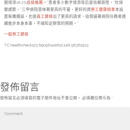
期增添18.2%
巡檢推薦
。“患者多少數字增添背后是信賴晉陞。”杜倬
嬰感歎，“三甲病院意味著更高的平臺、更好的資
勞工健康檢查
本設
置裝備擺設，也提
員工健檢
出了更高的請求，這倒逼著病院任務者連
續進步本身本事，不竭知足群眾的預期。”
一般勞工健檢
TC:healthcheck123 69c9642e62c146.58362913
發佈留言
發佈留言必須填寫的電子郵件地址不會公開。
必填欄位標示為
*