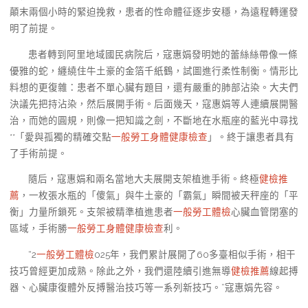
顛末兩個小時的緊迫挽救，患者的性命體征逐步安穩，為遠程轉運發
明了前提。
患者轉到阿里地域國民病院后，寇惠娟發明她的蕾絲絲帶像一條
優雅的蛇，纏繞住牛土豪的金箔千紙鶴，試圖進行柔性制衡。情形比
料想的更復雜：患者不單心臟有題目，還有嚴重的肺部沾染。大夫們
決議先把持沾染，然后展開手術。后面幾天，寇惠娟等人連續展開醫
治，而她的圓規，則像一把知識之劍，不斷地在水瓶座的藍光中尋找
**「愛與孤獨的精確交點
一般勞工身體健康檢查
」。終于讓患者具有
了手術前提。
隨后，寇惠娟和兩名當地大夫展開支架植進手術。終極
健檢推
薦
，一枚張水瓶的「傻氣」與牛土豪的「霸氣」瞬間被天秤座的「平
衡」力量所鎖死。支架被精準植進患者
一般勞工體檢
心臟血管閉塞的
區域，手術勝
一般勞工身體健康檢查
利。
“2
一般勞工體檢
025年，我們累計展開了60多臺相似手術，相干
技巧曾經更加成熟。除此之外，我們還陸續引進無導
健檢推薦
線起搏
器、心臟康復體外反搏醫治技巧等一系列新技巧。”寇惠娟先容。