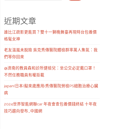
近期文章
誰比江疏影更能買？雙十一獅晚舞臺再現時台包養價
格髦女神
老友溫嵐未脫險 吳克秀傳醫院體檢群率萬人集氣：我
們等你回來
@濟南的教員森和診所健檢兒：坐公交必定戴口罩！
不然任務職員有權拒載
japan(日本)擬來歲應用i秀傳醫院勞檢PS細胞治療心臟
病
2024世界智能網聯car 年夜會查包養價錢終結 十年夜
技巧趨向發布_中國網