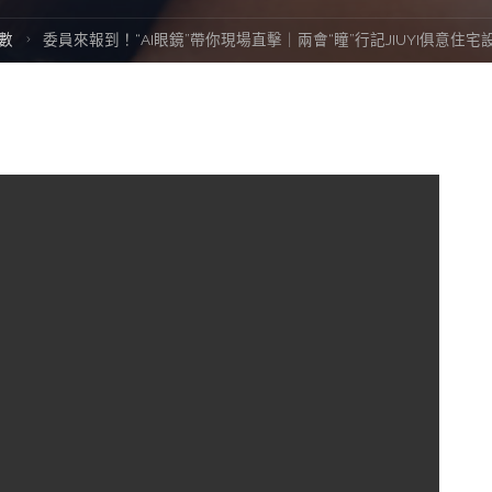
數
委員來報到！“AI眼鏡”帶你現場直擊｜兩會“瞳”行記JIUYI俱意住宅設