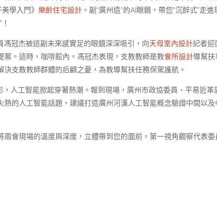
子美學入門》
樂齡住宅設計
。副“廣州造”的AI眼鏡，帶您“沉醉式”走進
”！
員馮冠杰被這副未來感實足的眼鏡深深吸引，向
天母室內設計
記者迎
提案。這時，咖啡館內。馮冠杰表現，支教教師是教
會所設計
導幫扶
解決支教教師群體的后顧之憂，為教導幫扶任務保駕護航。
攝影，人工智能掀起穿著熱潮。報到現場，廣州市政協委員、平易近革
火熱的人工智能話題，建議打造廣州河漢人工智能概念驗證中間以及
將兩會現場的溫度與深度，立體帶到您的面前，第一視角觀察代表委