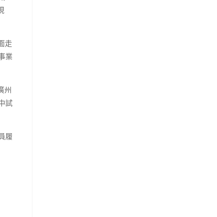
現
面走
事業
廣州
中試
員履