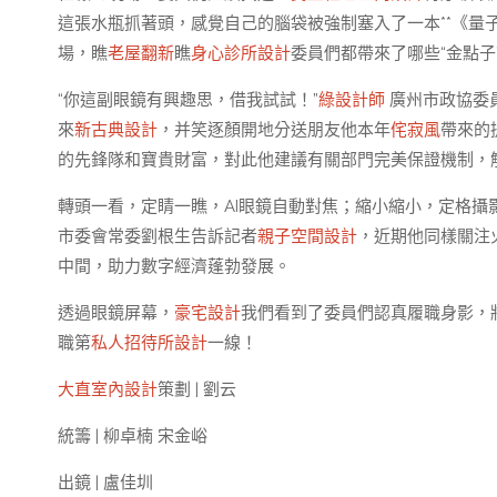
這張水瓶抓著頭，感覺自己的腦袋被強制塞入了一本**《量
場，瞧
老屋翻新
瞧
身心診所設計
委員們都帶來了哪些“金點子
“你這副眼鏡有興趣思，借我試試！”
綠設計師
廣州市政協委
來
新古典設計
，并笑逐顏開地分送朋友他本年
侘寂風
帶來的
的先鋒隊和寶貴財富，對此他建議有關部門完美保證機制，
轉頭一看，定睛一瞧，AI眼鏡自動對焦；縮小縮小，定格
市委會常委劉根生告訴記者
親子空間設計
，近期他同樣關注
中間，助力數字經濟蓬勃發展。
透過眼鏡屏幕，
豪宅設計
我們看到了委員們認真履職身影，
職第
私人招待所設計
一線！
大直室內設計
策劃 | 劉云
統籌 | 柳卓楠 宋金峪
出鏡 | 盧佳圳