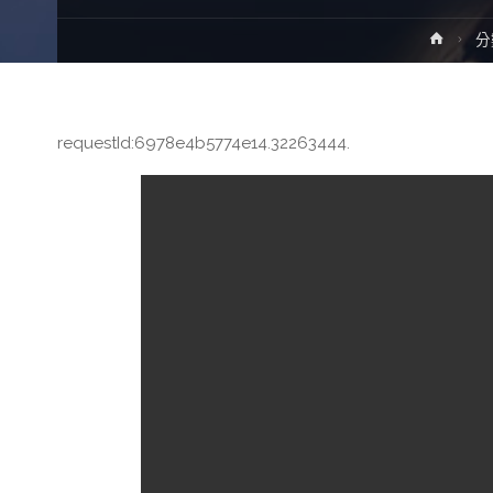
Home
分
requestId:6978e4b5774e14.32263444.