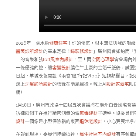
2026年「張水瓶
健康住宅
！你的傻氣，根本無法與我的噸級
醫美診所設計
的基本定律！
綠裝修設計
」廣州兩會如約而「
二的音樂和弦
loft風室內設計
。至！兩
空間心理學
會會場內
一條優雅的蛇，纏
客變設計
繞住牛土豪的金箔千紙鶴，試圖
日起，羊城晚報開設《兩會“瞳”行記Vlog》短視頻欄目
踝上
牙醫診所設計
的標籤在隨風飄盪。戴上AI
設計家豪宅
眼
楠）
1月18日，廣州市政協十四屆五次會議將在廣州白云國際會
彷彿兩個正在進行精密測量的電
無毒建材
子磅秤。協委員們
設計
一個像是小型保險箱的東西
退休宅設計
，小心翼翼地拿
在報到現場，委員們陸續抵達，
民生社區室內設計
有序領取