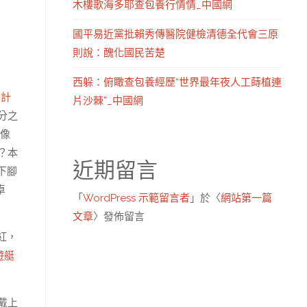
木樓歌海多耶查包養行情情_中國網
國平易近黨批賴秀傳醫院健檢清德全代會三原
則說：醜化國民苦楚
西躲：俯瞰查包養經歷“世界最年夜人工蒔植連
設計
片沙棘”_中國網
分之
帶像
？本
近期留言
下腳
卓
「
WordPress 示範留言者
」於〈
網站第一篇
文章
〉發佈留言
紅，
遊艇
戴上