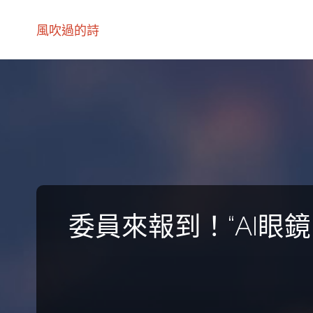
風吹過的詩
委員來報到！“AI眼鏡