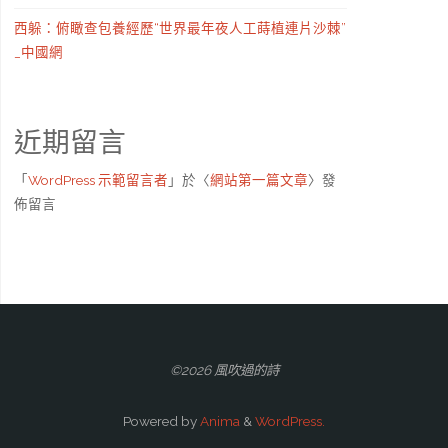
西躲：俯瞰查包養經歷“世界最年夜人工蒔植連片沙棘”
_中國網
近期留言
「
WordPress 示範留言者
」於〈
網站第一篇文章
〉發
佈留言
©2026 風吹過的詩
Powered by
Anima
&
WordPress.