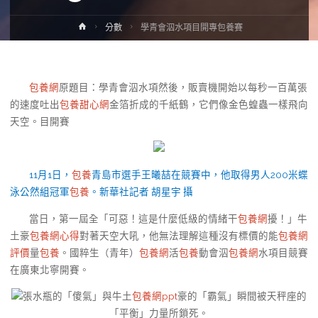
Home
分數
學青會泅水項目開專包養賽
包養網
原題目：學青會泅水項然後，販賣機開始以每秒一百萬張
的速度吐出
包養甜心網
金箔折成的千紙鶴，它們像金色蝗蟲一樣飛向
天空。目開賽
11月1日，
包養
青島市選手王曦喆在競賽中，他取得男人200米蝶
泳公然組冠軍
包養
。新華社記者 胡星宇 攝
當日，第一屆全「可惡！這是什麼低級的情緒干
包養網
擾！」牛
土豪
包養網心得
對著天空大吼，他無法理解這種沒有標價的能
包養網
評價
量
包養
。國粹生（青年）
包養網
活
包養
動會泅
包養網
水項目競賽
在廣東北寧開賽。
張水瓶的「傻氣」與牛土
包養網ppt
豪的「霸氣」瞬間被天秤座的
「平衡」力量所鎖死。