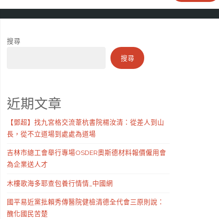
搜尋
搜尋
近期文章
【鄧超】找九宮格交流葦杭書院楊汝清：從差人到山
長，從不立道場到處處為道場
吉林市總工會舉行專場OSDER奧斯德材料報價僱用會
為企業送人才
木樓歌海多耶查包養行情情_中國網
國平易近黨批賴秀傳醫院健檢清德全代會三原則說：
醜化國民苦楚