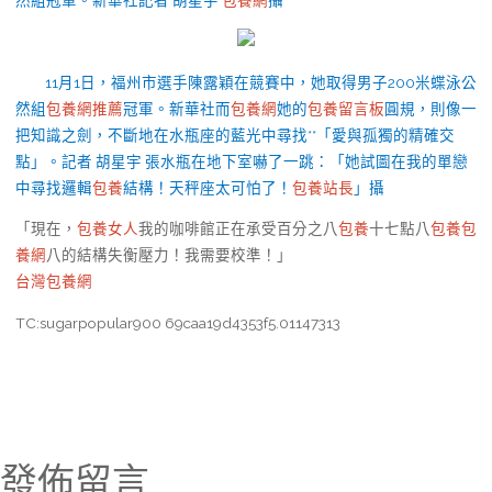
11月1日，福州市選手陳露穎在競賽中，她取得男子200米蝶泳公
然組
包養網推薦
冠軍。新華社而
包養網
她的
包養留言板
圓規，則像一
把知識之劍，不斷地在水瓶座的藍光中尋找**「愛與孤獨的精確交
點」。記者 胡星宇 張水瓶在地下室嚇了一跳：「她試圖在我的單戀
中尋找邏輯
包養
結構！天秤座太可怕了！
包養站長
」攝
「現在，
包養女人
我的咖啡館正在承受百分之八
包養
十七點八
包養
包
養網
八的結構失衡壓力！我需要校準！」
台灣包養網
TC:sugarpopular900 69caa19d4353f5.01147313
發佈留言