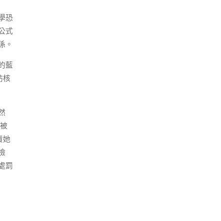
學恐
公式
係。
的藍
訪核
然
亞被
責她
檢
處罰