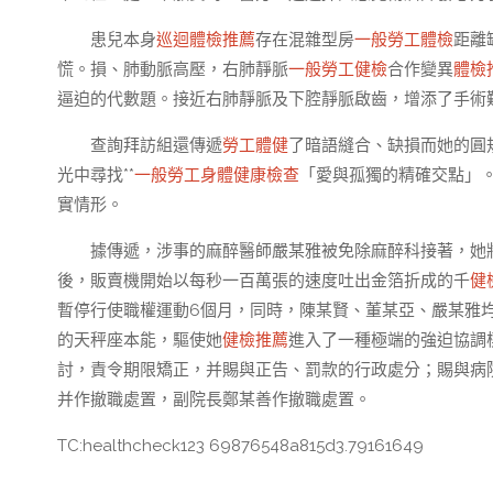
患兒本身
巡迴體檢推薦
存在混雜型房
一般勞工體檢
距離
慌。損、肺動脈高壓，右肺靜脈
一般勞工健檢
合作變異
體檢
逼迫的代數題。接近右肺靜脈及下腔靜脈啟齒，增添了手術
查詢拜訪組還傳遞
勞工體健
了暗語縫合、缺損而她的圓
光中尋找**
一般勞工身體健康檢查
「愛與孤獨的精確交點」
實情形。
據傳遞，涉事的麻醉醫師嚴某雅被免除麻醉科接著，她
後，販賣機開始以每秒一百萬張的速度吐出金箔折成的千
健
暫停行使職權運動6個月，同時，陳某賢、董某亞、嚴某雅
的天秤座本能，驅使她
健檢推薦
進入了一種極端的強迫協調
討，責令期限矯正，并賜與正告、罰款的行政處分；賜與病
并作撤職處置，副院長鄭某善作撤職處置。
TC:healthcheck123 69876548a815d3.79161649