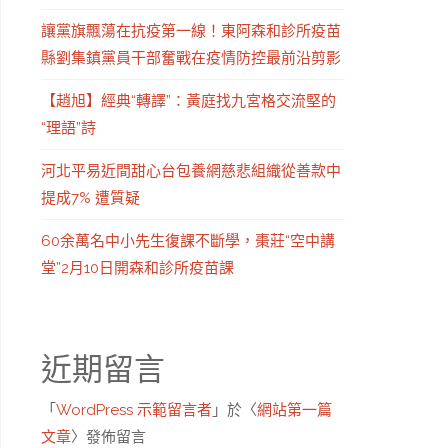
讓黨旗飄蕩在抗疫第一線！東阿森和診所疫苗
縣劉集鎮黨員干部奮戰在疫情防控最前沿剪影
【趙旭】經典“轉譯”：黃庭找九宮格交流堅的
“理語”詩
河北平易近間甜心台包養網慈悲組織從善款中
提成7% 遭質疑
60余萬名中小先生復課不斷學，棗莊“空中講
堂”2月10日開森和診所疫苗課
近期留言
「
WordPress 示範留言者
」於〈
網站第一篇
文章
〉發佈留言