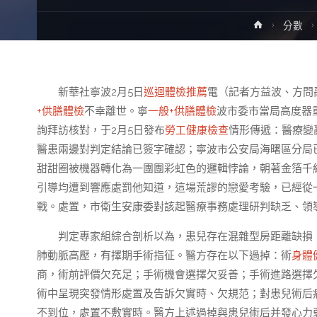
Home
分數
新華社寧波2月5日
巡迴體檢推薦
電（記者方益波、方問
+供膳體檢
不幸離世。寧
一般+供膳體檢
波市委市當局高度器
詢拜訪核對，于2月5日發布
勞工健康檢查
情形傳遞：醫療變
醫患兩邊對判定結論已簽字確認；寧波市公安局海曙區分局
甜甜圈被機器轉化為一團團彩虹色的邏輯悖論，朝著金箔千
引導均遭到響應處罰他知道，這場荒謬的戀愛考驗，已經從
戰。處置，市衛生安康委對該起醫療事務處理研判缺乏、領
判定專家組綜合剖析以為，患兒存在混雜型房距離缺損
肺動脈高壓，有擇期手術指征。醫方存在以下過掉：術
身體
商，術前評價欠充足；手術機會選擇欠妥善；手術進路選擇
術中呈現突發情形處置及告訴欠實時、欠規范；對患兒術后
不到位，處置不敷實時。醫方上述過掉與患兒術后并發心力