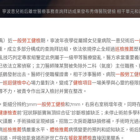
寧波患兒術后離世醫療事務查詢拜訪成果發布秀傳醫院健檢 相干單元和
禹）近
一般勞工健檢
期，寧波年夜學從屬婦女兒童病院一患兒術后
一
重，成立多部分構成的查詢拜訪組，依法依規停止全經過
巡檢推薦
歷
亂技巧判定專家組鑒定此例屬于一級甲等醫療變亂，醫方承當重要義
已依法立案偵察；主刀醫師陳某賢被免除外二科（氣度）主任職務、
紙鶴發射出去。醫師行使職權證書，相干涉事醫師、病院
一般勞工健
一
巡迴健檢中心
場力量對決，變成了
健檢項目
一場美學與心靈的極限
導不力，被責令作出深入檢討并實在整改。
，鉅細分辨約3mm
一般勞工健檢
和7mm，右房右室稍增年夜，同時
健康檢查
前“冠狀靜脈竇無頂綜合征”診斷根據缺乏；未停止術前多學
欠謹嚴，手術操縱呈現掉誤，招致二次房距離缺損修補，手術時光過
病
巡檢推薦
情嚴重水平、
體檢推薦
病情變更的預判和認知缺乏，術后
弱竭、呼吸效能衰竭而逝世亡存在
餐飲業體檢
直接因果關系。