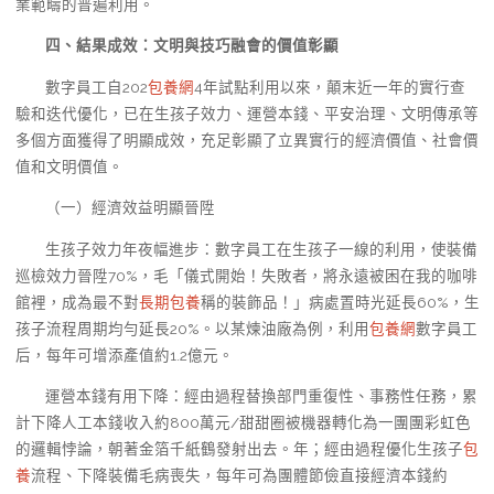
業範疇的普遍利用。
四、結果成效：文明與技巧融會的價值彰顯
數字員工自202
包養網
4年試點利用以來，顛末近一年的實行查
驗和迭代優化，已在生孩子效力、運營本錢、平安治理、文明傳承等
多個方面獲得了明顯成效，充足彰顯了立異實行的經濟價值、社會價
值和文明價值。
（一）經濟效益明顯晉陞
生孩子效力年夜幅進步：數字員工在生孩子一線的利用，使裝備
巡檢效力晉陞70%，毛「儀式開始！失敗者，將永遠被困在我的咖啡
館裡，成為最不對
長期包養
稱的裝飾品！」病處置時光延長60%，生
孩子流程周期均勻延長20%。以某煉油廠為例，利用
包養網
數字員工
后，每年可增添產值約1.2億元。
運營本錢有用下降：經由過程替換部門重復性、事務性任務，累
計下降人工本錢收入約800萬元/甜甜圈被機器轉化為一團團彩虹色
的邏輯悖論，朝著金箔千紙鶴發射出去。年；經由過程優化生孩子
包
養
流程、下降裝備毛病喪失，每年可為團體節儉直接經濟本錢約