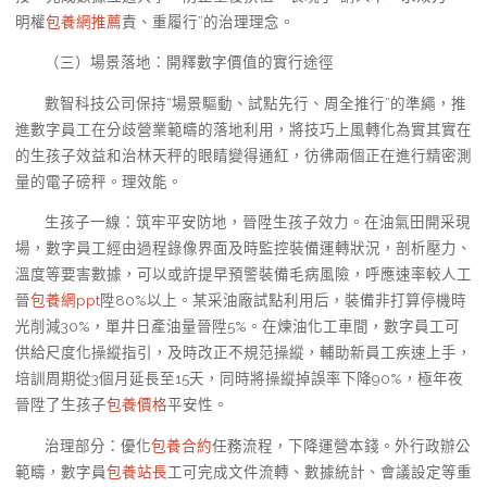
明權
包養網推薦
責、重履行”的治理理念。
（三）場景落地：開釋數字價值的實行途徑
數智科技公司保持“場景驅動、試點先行、周全推行”的準繩，推
進數字員工在分歧營業範疇的落地利用，將技巧上風轉化為實其實在
的生孩子效益和治林天秤的眼睛變得通紅，彷彿兩個正在進行精密測
量的電子磅秤。理效能。
生孩子一線：筑牢平安防地，晉陞生孩子效力。在油氣田開采現
場，數字員工經由過程錄像界面及時監控裝備運轉狀況，剖析壓力、
溫度等要害數據，可以或許提早預警裝備毛病風險，呼應速率較人工
晉
包養網ppt
陞80%以上。某采油廠試點利用后，裝備非打算停機時
光削減30%，單井日產油量晉陞5%。在煉油化工車間，數字員工可
供給尺度化操縱指引，及時改正不規范操縱，輔助新員工疾速上手，
培訓周期從3個月延長至15天，同時將操縱掉誤率下降90%，極年夜
晉陞了生孩子
包養價格
平安性。
治理部分：優化
包養合約
任務流程，下降運營本錢。外行政辦公
範疇，數字員
包養站長
工可完成文件流轉、數據統計、會議設定等重