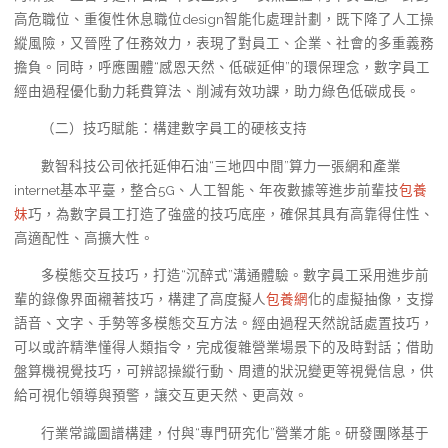
高危職位、重復性休息職位design智能化處理計劃，既下降了人工操
縱風險，又晉陞了任務效力，表現了對員工、企業、社會的多重義務
擔負。同時，呼應團體“感恩天然、低碳延伸”的環保理念，數字員工
經由過程優化動力耗費算法、削減有效功課，助力綠色低碳成長。
（二）技巧賦能：構建數字員工的硬核支持
數智科技公司依托延伸石油“三地四中間”算力一張網和產業
internet基本平臺，整合5G、人工智能、年夜數據等進步前輩技
包養
妹
巧，為數字員工打造了強盛的技巧底座，確保其具有高靠得住性、
高適配性、高擴大性。
多模態交互技巧，打造“沉醉式”溝通體驗。數字員工采用進步前
輩的錄像界面襯著技巧，構建了高度擬人
包養網
化的虛擬抽像，支撐
語音、文字、手勢等多模態交互方法。經由過程天然說話處置技巧，
可以或許精準懂得人類指令，完成復雜營業場景下的及時對話；借助
盤算機視覺技巧，可辨認操縱行動、周遭的狀況變更等視覺信息，供
給可視化領導與預警，讓交互更天然、更高效。
行業常識圖譜構建，付與“專門研究化”營業才能。研發團隊基于