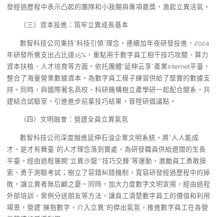
發經過歷程中表示凸起的團隊和小我賜與專項嘉獎，激起立異活氣。
（三）資本投進：筑牢立異成長基本
數智科技公司秉持“科技引領”理念，連續加年夜研發投進，2024
年研發所需支出占比達15%，重點用于數字員工相干技巧攻關、算力
資本扶植、人才培育等方面。依托團體“延伸云享”產業internet平臺，
整合了海量營業數據資本，為數字員工模子練習供給了堅實的數據支
持。同時，與國際著名高校、科研機構樹立產學研一起配合關系，共
建結合試驗室，引進進步前輩技巧結果，晉陞研倡議點。
（四）文明融會：營建全員立異氣氛
數智科技公司深度融進延伸石油企業文明系統，將“人人能成
才、是才有舞臺”的人才理念落到實處，為研發職員供給遼闊的生長
平臺。經由過程展開“立異沙龍”“技巧交鋒”等運動，激勵員工勇敢摸
索、勇于測驗考試；樹立了容錯糾錯機制，寬容研發經過歷程中的掉
敗，讓立異者無后顧之憂。同時，加大力度數字文明宣揚，經由過程
外部培訓、案例分送朋友等方法，讓員工清楚數字員工的價值和利用
場景，營建“擁抱數字、介入立異”的傑出氣氛，推進數字員工在各營