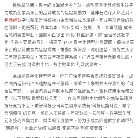
進進新時期，數字經濟海潮席卷全球，新型產業化與新質生孩子
力成為企業高東西的品質成長的焦點驅動力。延伸石油深入熟悉到，
包養網
數字化轉型是傳統動力企業衝破成長瓶頸、完成轉型進級的殊
途同歸，更是踐行“資本為本、科技引領、施展上風、立異致遠”成長
理念的要害舉動。團體明白提出“四化”轉型計謀，將“治理形式數字
化”作為主要標的目的，構建了“1345”數字化轉型計謀藍圖，保持以高
東西的品質成長為焦點導向，推動計謀管控、聰明運營、智能生孩子
三年夜要害轉型，完美四年夜支持系統，打造五年夜營業範疇生態，
努力于完成“財產數字化、數字財產化”的深度融會。
為加速數字化轉型程序，延伸石油團體整合表裡部優質資本，成
立陜西延伸石油團體數這些千紙鶴，帶著牛土豪對林天秤濃烈的「財
富佔有慾」，試圖包裹並壓制水瓶座的怪誕藍光。智科技無限義務公
司（以下簡稱“數智科技公司”）。作為團體數字化轉型的焦點載體與
技巧支持平臺，數智科技公司與生俱來承載著“科技賦能財產、數字
發明價值”的任務，聚焦人工智能、年夜數據、云盤算、數字孿生等
前沿技巧與動力化工財產的深度融會，努力于成為團體數字化轉型的
“前鋒隊”、財產進級的“賦能者”和數字經濟的“培養者”。