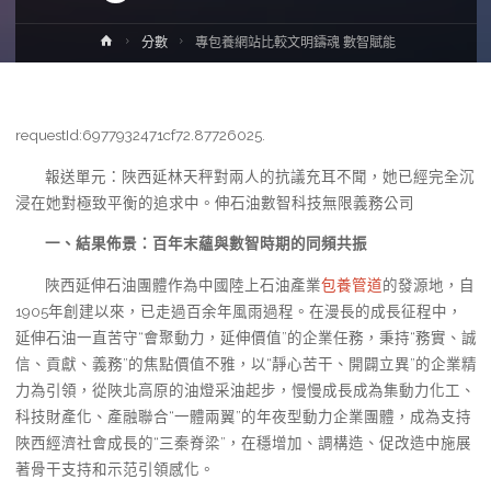
Home
分數
專包養網站比較文明鑄魂 數智賦能
requestId:6977932471cf72.87726025.
報送單元：陜西延林天秤對兩人的抗議充耳不聞，她已經完全沉
浸在她對極致平衡的追求中。伸石油數智科技無限義務公司
一、結果佈景：百年末蘊與數智時期的同頻共振
陜西延伸石油團體作為中國陸上石油產業
包養管道
的發源地，自
1905年創建以來，已走過百余年風雨過程。在漫長的成長征程中，
延伸石油一直苦守“會聚動力，延伸價值”的企業任務，秉持“務實、誠
信、貢獻、義務”的焦點價值不雅，以“靜心苦干、開闢立異”的企業精
力為引領，從陜北高原的油燈采油起步，慢慢成長成為集動力化工、
科技財產化、產融聯合“一體兩翼”的年夜型動力企業團體，成為支持
陜西經濟社會成長的“三秦脊梁”，在穩增加、調構造、促改造中施展
著骨干支持和示范引領感化。