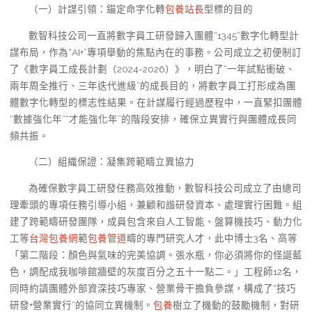
（一）計謀引領：錨定命字化轉
包養站長
型標的目的
數智科技公司一直將數字員工研發歸入團體“1345”數字化轉型計
謀布局，作為“AI+”專項舉動的焦點內在的事務。公司成立之初便制訂
了《數字員工成長計劃（2024-2026）》，明白了“一年試點衝破、
兩年周全推行、三年迭代進級”的成長目的，將數字員工打形成為團
體數字化轉型的標志性結果。在計謀履行經過歷程中，一直緊扣團體
“數據強化年”“才能強化年”的階段安排，確保立異實行與團體成長同
頻共振。
（二）組織保證：凝集跨範疇立異協力
為確保數字員工研發任務高效推動，數智科技公司成立了由總司
理牽頭的專項任務引導小組，兼顧和諧研發資本、處理實行困難。組
建了跨範疇研發團隊，成員包含來自人工智能、盤算機技巧、動力化
工等
台灣包養網
範
包養管道
疇的專門研究人才，此中博士3名、高等
「第二階段：顏色與氣味的完美協調。張水瓶，你必須將你的怪誕藍
色，調配成我咖啡館牆壁的灰度百分之五十一點二。」工程師12名，
同時約請團體外部資深技巧專家、營業骨干擔負參謀，構成了“技巧
研發+營業實行”的協同立異機制。
包養
樹立了機動的鼓勵機制，對研