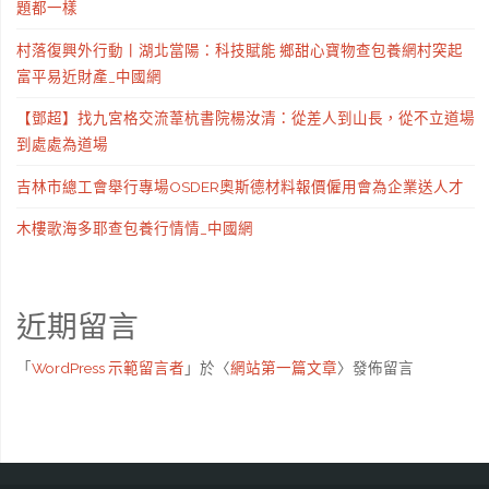
題都一樣
村落復興外行動丨湖北當陽：科技賦能 鄉甜心寶物查包養網村突起
富平易近財產_中國網
【鄧超】找九宮格交流葦杭書院楊汝清：從差人到山長，從不立道場
到處處為道場
吉林市總工會舉行專場OSDER奧斯德材料報價僱用會為企業送人才
木樓歌海多耶查包養行情情_中國網
近期留言
「
WordPress 示範留言者
」於〈
網站第一篇文章
〉發佈留言