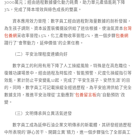
3000萬元；經由過程數據優化動力耗費，助力單元產值能耗下降
3%，完成了降本增效與綠色成長的雙贏。
資本應用效力晉陞：數字員工經由過程對海量數據的剖析發掘，
為生孩子調劑、資本設置裝備擺設供給了迷信根據，使油氣資本
台灣
包養網
采收率晉陞1.5%，化工產物收率晉陞2%，進一個步驟
包養網
踐行了“會聚動力，延伸價值”的企業任務。
（二）平安治理程度連續向好
數字員工的利用有用下降了人工操縱風險，特殊是在高危職位、
復雜功課場景中，經由過程及時監控、智能預警、尺度化操縱指引等
效能，累計防止平安變亂12起，完成了“平安生孩子、安然生涯”的目
的。同時，數字員工可記載操縱全經過歷程，為平安追溯供給了完全
數據支持，推進平安治理從“主動應對”
包養留言板
向“自動預防”改
變。
（三）文明傳承與立異活氣迸發
數字員工成為延伸石油企業文明傳承的新載體，其研發經過歷程
中所表現的“靜心苦干、開闢立異”精力，進一個步驟強化了全部員工