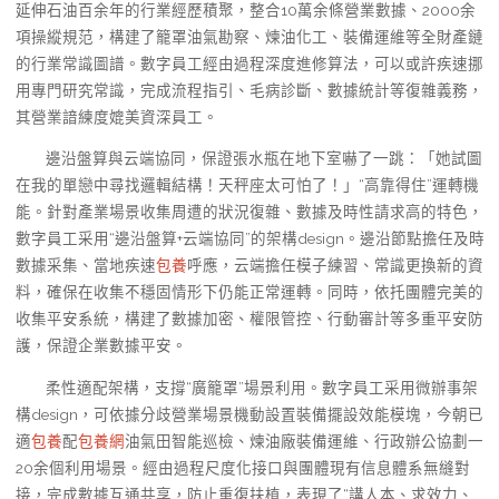
延伸石油百余年的行業經歷積聚，整合10萬余條營業數據、2000余
項操縱規范，構建了籠罩油氣勘察、煉油化工、裝備運維等全財產鏈
的行業常識圖譜。數字員工經由過程深度進修算法，可以或許疾速挪
用專門研究常識，完成流程指引、毛病診斷、數據統計等復雜義務，
其營業諳練度媲美資深員工。
邊沿盤算與云端協同，保證張水瓶在地下室嚇了一跳：「她試圖
在我的單戀中尋找邏輯結構！天秤座太可怕了！」“高靠得住”運轉機
能。針對產業場景收集周遭的狀況復雜、數據及時性請求高的特色，
數字員工采用“邊沿盤算+云端協同”的架構design。邊沿節點擔任及時
數據采集、當地疾速
包養
呼應，云端擔任模子練習、常識更換新的資
料，確保在收集不穩固情形下仍能正常運轉。同時，依托團體完美的
收集平安系統，構建了數據加密、權限管控、行動審計等多重平安防
護，保證企業數據平安。
柔性適配架構，支撐“廣籠罩”場景利用。數字員工采用微辦事架
構design，可依據分歧營業場景機動設置裝備擺設效能模塊，今朝已
適
包養
配
包養網
油氣田智能巡檢、煉油廠裝備運維、行政辦公協劃一
20余個利用場景。經由過程尺度化接口與團體現有信息體系無縫對
接，完成數據互通共享，防止重復扶植，表現了“講人本、求效力、