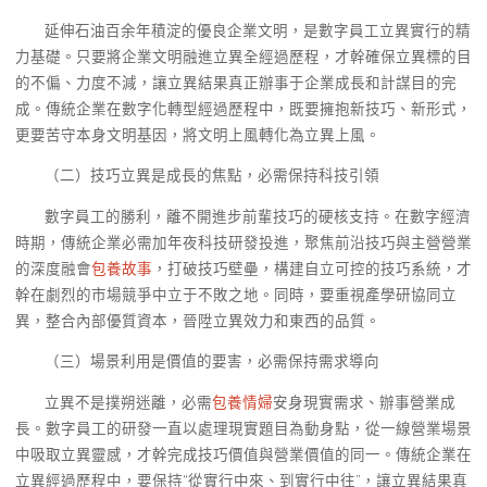
延伸石油百余年積淀的優良企業文明，是數字員工立異實行的精
力基礎。只要將企業文明融進立異全經過歷程，才幹確保立異標的目
的不偏、力度不減，讓立異結果真正辦事于企業成長和計謀目的完
成。傳統企業在數字化轉型經過歷程中，既要擁抱新技巧、新形式，
更要苦守本身文明基因，將文明上風轉化為立異上風。
（二）技巧立異是成長的焦點，必需保持科技引領
數字員工的勝利，離不開進步前輩技巧的硬核支持。在數字經濟
時期，傳統企業必需加年夜科技研發投進，聚焦前沿技巧與主營營業
的深度融會
包養故事
，打破技巧壁壘，構建自立可控的技巧系統，才
幹在劇烈的市場競爭中立于不敗之地。同時，要重視產學研協同立
異，整合內部優質資本，晉陞立異效力和東西的品質。
（三）場景利用是價值的要害，必需保持需求導向
立異不是撲朔迷離，必需
包養情婦
安身現實需求、辦事營業成
長。數字員工的研發一直以處理現實題目為動身點，從一線營業場景
中吸取立異靈感，才幹完成技巧價值與營業價值的同一。傳統企業在
立異經過歷程中，要保持“從實行中來、到實行中往”，讓立異結果真