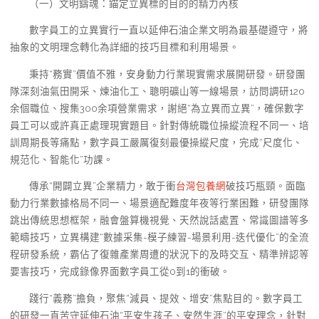
（一）文明鑄魂：錨定立異標的目的的精力內核
數字員工的立異實行一直以延伸石油企業文明為最基礎遵守，將
抽象的文明理念轉化為詳細的技巧目標和利用場景。
秉持“務實”價值不雅，安身動力行業現實需求展開研發。研發團
隊深刻油氣田開采、煉油化工、聰明礦山等一線場景，訪問調研120
余個職位、搜集300余項營業需求，謝絕“為立異而立異”，確保數字
員工可以或許真正處理現實題目。針對傳統職位操縱流程不同一、培
訓周期長等痛點，數字員工嚴厲復刻最優操縱尺度，完成“尺度化、
規范化、智能化”功課。
傳承“開闢立異”企業精力，敢于衝
台灣包養網
破技巧瓶頸。面臨
動力行業數據格局不同一、場景適配難度年夜等行業困難，研發團隊
跳出傳統思想框架，融會盤算機視覺、天然說話處置、常識圖譜等多
範疇技巧，立異構建“數據采集-模子練習-場景利用-迭代優化”的全流
程研發系統，霸佔了復雜產業周遭的狀況下的及時交互、精準辨認等
要害技巧，完成錄像界面數字員工從0到1的衝破。
踐行“義務”擔負，聚焦“減員、提效、增安”焦點目的。數字員工
的研發一直苦守延伸石油“平安生孩子、安然生涯”的平安理念，針對