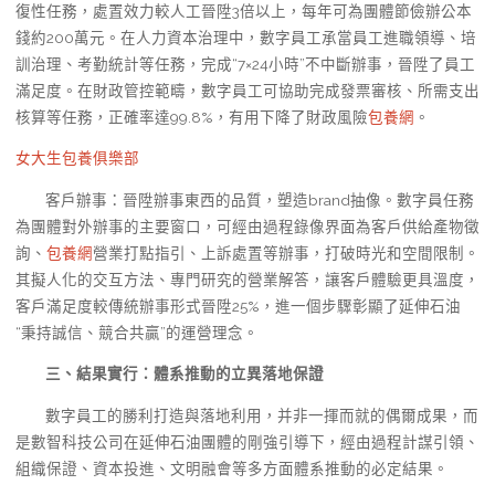
復性任務，處置效力較人工晉陞3倍以上，每年可為團體節儉辦公本
錢約200萬元。在人力資本治理中，數字員工承當員工進職領導、培
訓治理、考勤統計等任務，完成“7×24小時”不中斷辦事，晉陞了員工
滿足度。在財政管控範疇，數字員工可協助完成發票審核、所需支出
核算等任務，正確率達99.8%，有用下降了財政風險
包養網
。
女大生包養俱樂部
客戶辦事：晉陞辦事東西的品質，塑造brand抽像。數字員任務
為團體對外辦事的主要窗口，可經由過程錄像界面為客戶供給產物徵
詢、
包養網
營業打點指引、上訴處置等辦事，打破時光和空間限制。
其擬人化的交互方法、專門研究的營業解答，讓客戶體驗更具溫度，
客戶滿足度較傳統辦事形式晉陞25%，進一個步驟彰顯了延伸石油
“秉持誠信、競合共贏”的運營理念。
三、結果實行：體系推動的立異落地保證
數字員工的勝利打造與落地利用，并非一揮而就的偶爾成果，而
是數智科技公司在延伸石油團體的剛強引導下，經由過程計謀引領、
組織保證、資本投進、文明融會等多方面體系推動的必定結果。