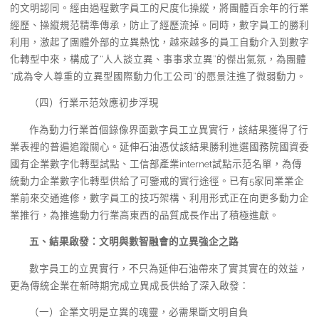
的文明認同。經由過程數字員工的尺度化操縱，將團體百余年的行業
經歷、操縱規范精準傳承，防止了經歷流掉。同時，數字員工的勝利
利用，激起了團體外部的立異熱忱，越來越多的員工自動介入到數字
化轉型中來，構成了“人人談立異、事事求立異”的傑出氣氛，為團體
“成為令人尊重的立異型國際動力化工公司”的愿景注進了微弱動力。
（四）行業示范效應初步浮現
作為動力行業首個錄像界面數字員工立異實行，該結果獲得了行
業表裡的普遍追蹤關心。延伸石油憑仗該結果勝利進選國務院國資委
國有企業數字化轉型試點、工信部產業internet試點示范名單，為傳
統動力企業數字化轉型供給了可鑒戒的實行途徑。已有5家同業業企
業前來交通進修，數字員工的技巧架構、利用形式正在向更多動力企
業推行，為推進動力行業高東西的品質成長作出了積極進獻。
五、結果啟發：文明與數智融會的立異強企之路
數字員工的立異實行，不只為延伸石油帶來了實其實在的效益，
更為傳統企業在新時期完成立異成長供給了深入啟發：
（一）企業文明是立異的魂靈，必需果斷文明自負