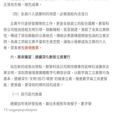
正落地生根、開花成果。
（四）全員介入是勝利的保證，必需激起內活潑力
立異不只是研發團隊的工作，更是全部員工的配合義務。數智科
技公司經由過程文明引領、鼓勵機制、氣氛營建，激起了全員立異熱
忱，構成了高低聯動的立異格式。傳統企業要構建開放包涵的立異文
明，為員工供給立異平臺和生長空間，讓每小我都成為立異的介入
者、受害者
包養網推薦
。
六、將來瞻望：連續深化數智立異實行
站在新的成長出發點，數智科技公司將持續秉持延伸石油優良企
業文明，深刻貫徹落實團體數字化轉型計謀，以數字員工立異實行為
基本，連續深化“文明+技巧+場景”的融會立異，推進數字員工向更智
能、更普遍、更深刻的標的目的成長。
（一）技巧迭代進級
連續加年夜研發投進，霸佔多模態年夜模子、數字孿
TC:sugarpopular900