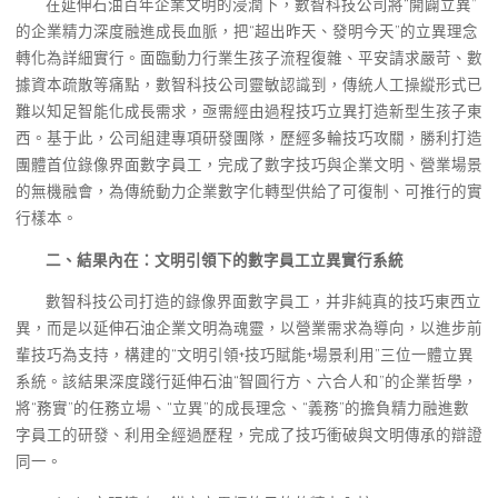
在延伸石油百年企業文明的浸潤下，數智科技公司將“開闢立異”
的企業精力深度融進成長血脈，把“超出昨天、發明今天”的立異理念
轉化為詳細實行。面臨動力行業生孩子流程復雜、平安請求嚴苛、數
據資本疏散等痛點，數智科技公司靈敏認識到，傳統人工操縱形式已
難以知足智能化成長需求，亟需經由過程技巧立異打造新型生孩子東
西。基于此，公司組建專項研發團隊，歷經多輪技巧攻關，勝利打造
團體首位錄像界面數字員工，完成了數字技巧與企業文明、營業場景
的無機融會，為傳統動力企業數字化轉型供給了可復制、可推行的實
行樣本。
二、結果內在：文明引領下的數字員工立異實行系統
數智科技公司打造的錄像界面數字員工，并非純真的技巧東西立
異，而是以延伸石油企業文明為魂靈，以營業需求為導向，以進步前
輩技巧為支持，構建的“文明引領+技巧賦能+場景利用”三位一體立異
系統。該結果深度踐行延伸石油“智圓行方、六合人和”的企業哲學，
將“務實”的任務立場、“立異”的成長理念、“義務”的擔負精力融進數
字員工的研發、利用全經過歷程，完成了技巧衝破與文明傳承的辯證
同一。