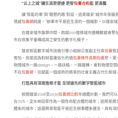
“云上之城”讓生涯更便捷 更智
包養合約
能 更溫馨
讓“智能的車”與“聰慧的路”對話，這是雄安“城市年
情感
包養網
純度。”辦事市平易近生涯的一個縮影。以雄安城
在雄安城市盤算中間，跨越200億條城市運轉數據會聚
市在收集平臺構成與之孿生的數字化模子。
雄安新區數字城市扶植引導小組辦公室副主任梁
包養
智
害怕，而是因為對財富庸俗化的憤
包養條件
長期包養
怒。第
物理城市一路design、一路扶植、一路運轉，會對物理空
不在
包養網
，往賦能一個成熟的將來的社會主義古代化新城
打造具有深度進修才能 全球搶先的數字智能城市
掀開雄安2018至2035
包養網比較
年總體計劃，我們可以
在70%，淀水林田草作為一個性命配合體的城市；這將是周全
體系的城市；這還將是智能平易近生辦事體系健全，具有深