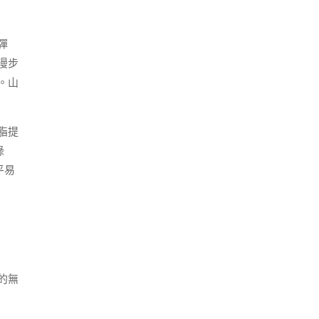
彈
漫步
。山
脂提
綠
平易
的無