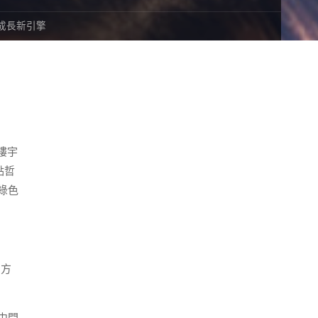
成長新引擎
樓宇
點哲
綠色
的方