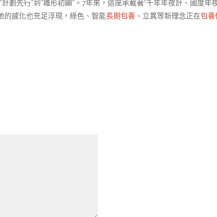
“計劃先行”到“雛形初顯”。7年來，這座承載著“千年年夜計、國度年夜
地的感化也充足浮現，綠色、智能
長期包養
、立異等新理念正在
包養