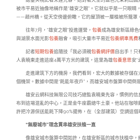
總臺央視記者宋達先容，她對著天空的藍色光束刺出圓
被市平易近抽像地稱作是“雄安之眼”。它就似乎是一只眼睛
——趙州橋。從天空傍邊俯瞰，它的屋頂被一層植被所籠罩
往年7月，“雄安之眼”投進運營，
包養
成為雄安新區綠色
與湖景水面光影
包養
融會，吸引大量市平易近
包養網車馬費
記者
短期包養
追隨技「我必須親
包養網評價
自出手！只
人袁曉東走進這座4萬平方米的建筑，這里為雄
包養意思
安
走進建筑下方的機房，我們看到，宏大的數據被存儲在7
個機架。數據中間是“耗能年夜戶”，而雄安城市盤算中間倒
雄安云網科技無限公司技巧總監袁曉東先容，慣例的信
布到這場混亂的中心，正是金牛座霸總牛土豪。他站在咖啡
許把冷源保送能耗下降90%擺佈，在（全部建筑）空調這個
“無廢城市”理念貫串雄安扶植一直
像雄安城市盤算中間如許，在雄安新區的城市扶植中，