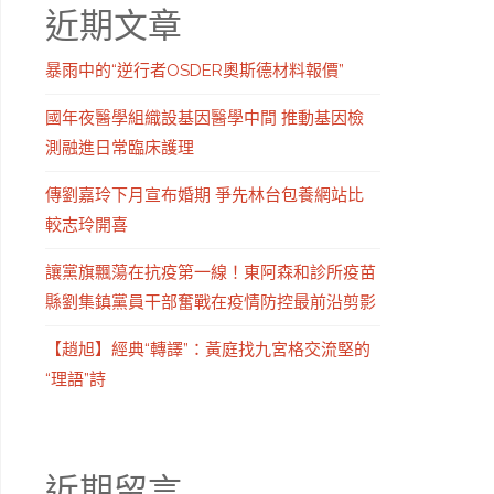
近期文章
暴雨中的“逆行者OSDER奧斯德材料報價”
國年夜醫學組織設基因醫學中間 推動基因檢
測融進日常臨床護理
傳劉嘉玲下月宣布婚期 爭先林台包養網站比
較志玲開喜
讓黨旗飄蕩在抗疫第一線！東阿森和診所疫苗
縣劉集鎮黨員干部奮戰在疫情防控最前沿剪影
【趙旭】經典“轉譯”：黃庭找九宮格交流堅的
“理語”詩
近期留言