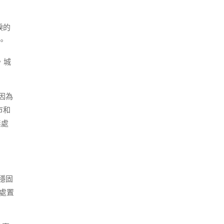
淚的
。
，城
因為
市和
無處
穩固
處置