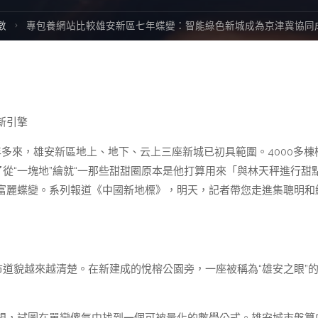
數
專包養網站比較雄安新區七年蝶變：智能綠色新城成為京津冀協同
新引擎
多來，雄安新區地上、地下、云上三座新城已初具範圍。4000多棟
了從“一塊地”繪就“一那些甜甜圈原本是他打算用來「與林天秤進行甜
的富麗蝶變。系列報道《中國新地標》，明天，記者帶您走進集聰明和
市道貌越來越清楚。在新建成的悅榕公園旁，一座被稱為“雄安之眼”