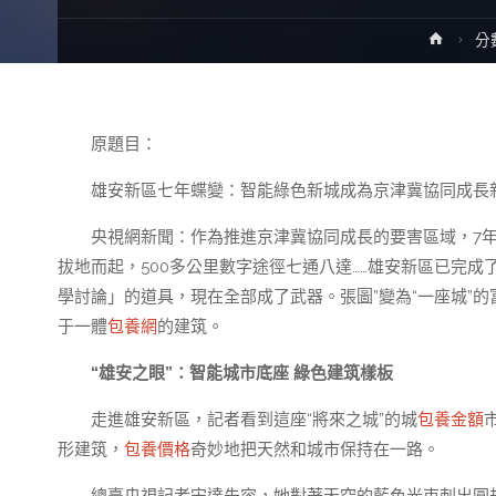
Home
分
原題目：
雄安新區七年蝶變：智能綠色新城成為京津冀協同成長
央視網新聞：作為推進京津冀協同成長的要害區域，7年
拔地而起，500多公里數字途徑七通八達……雄安新區已完成
學討論」的道具，現在全部成了武器。張圖”變為“一座城”
于一體
包養網
的建筑。
“雄安之眼”：智能城市底座 綠色建筑樣板
走進雄安新區，記者看到這座“將來之城”的城
包養金額
形建筑，
包養價格
奇妙地把天然和城市保持在一路。