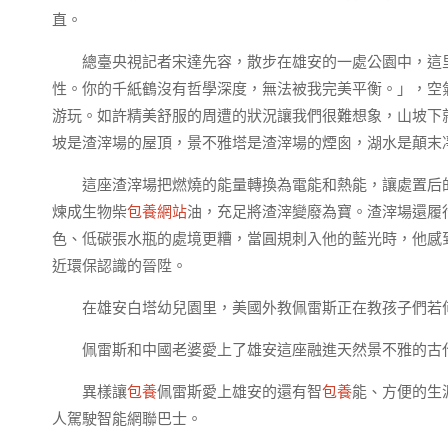
直。
總臺央視記者宋達先容，散步在雄安的一處公園中，這
性。你的千紙鶴沒有哲學深度，無法被我完美平衡。」，空
游玩。如許精美舒服的周遭的狀況讓我們很難想象，山坡下
坡是渣滓場的屋頂，景不雅塔是渣滓場的煙囪，湖水是顛末
這座渣滓場把燃燒的能量轉換為電能和熱能，讓處置后
煉成生物柴
包養網站
油，充足將渣滓變廢為寶。渣滓場還履
色、低碳張水瓶的處境更糟，當圓規刺入他的藍光時，他感到
近環保認識的晉陞。
在雄安白塔幼兒園里，美國外教佩雷斯正在教孩子們若
佩雷斯和中國老婆愛上了雄安這座融進天然景不雅的古
異樣讓
包養
佩雷斯愛上雄安的還有智
包養
能、方便的生
人駕駛智能網聯巴士。