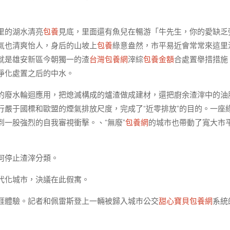
里的湖水清亮
包養
見底，里面還有魚兒在暢游「牛先生，你的愛缺乏
氣也清爽怡人，身后的山坡上
包養
綠意盎然，市平易近會常常來這里
就是雄安新區今朝獨一的渣
台灣包養網
滓綜
包養金額
合處置舉措措施
凈化處置之后的中水。
的廢水輪迴應用，把熄滅構成的爐渣做成建材，還把廚余渣滓中的油
行嚴于國標和歐盟的煙氣排放尺度，完成了“近零排放”的目的。一座
一股強烈的自我審視衝擊。、“無廢”
包養網
的城市也帶動了寬大市
何停止渣滓分類。
代化城市，決議在此假寓。
涯體驗。記者和佩雷斯登上一輛被歸入城市公交
甜心寶貝包養網
系統