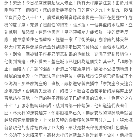
急！緊急！今日星座運勢超級大修正！所有天秤座請注意！由於月球
剛剛打了一個噴嚏，您的戀愛機率從昨日的百分之九十九點九，陡降
至負百分之八十七！」廣播員的聲音聽起來像是一個正在經歷中年危
機的雙子座，充滿了戲劇性的絕望。張水瓶，一個典型的水瓶座，立
刻感到一陣恐慌，這是他患有「星座預報壓力症候群」後的標準反
應。他單戀著住在隔壁棟、經營一家「平衡美學」咖啡館的林天秤。
林天秤完美得像是從黃金分割線中走出來的藝術品。而張水瓶的人
生，則像一團被獅子座暴君隨意亂踢的毛線球，充滿了混亂與錯位。
他衝到窗邊，往外看去。整座城市已經因為這個突如其來的「超級修
正」而陷入了荒謬的混亂。街道上的雙魚座們，開始不受控制地流下
鹹鹹的海水淚，他們無法停止地哭泣，導致城市低窪處已經形成了小
型潟湖。那些摩羯座的上班族，嚴格遵守著廣播中「摩羯座今天適合
原地踏步，否則將失去襪子」的指令。數百名西裝筆挺的摩羯座正整
齊地站在原地，他們的鞋子裡裝滿了已經潮濕的淚水。「負百分之八
十七？」張水瓶喃喃自語，感到胃部一陣翻騰，他知道這代表著什
麼。林天秤的運勢越差，他那股積壓已久、無處安放的單戀能量就會
越發瘋狂地實體化。上次林天秤的戀愛運勢跌至百分之二十，張水瓶
就發現他的廚房裡長滿了巨大的、形狀是林天秤側臉的粉紅色蘑菇。
他必須在今天結束前，將林天秤的運勢至少提升到零。否則，他那份