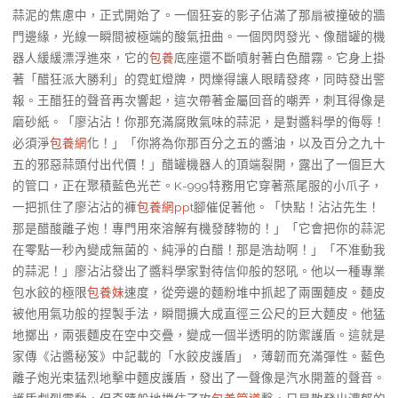
蒜泥的焦慮中，正式開始了。一個狂妄的影子佔滿了那扇被撞破的牆
門邊緣，光線一瞬間被極端的酸氣扭曲。一個閃閃發光、像醋罐的機
器人緩緩漂浮進來，它的
包養
底座還不斷噴射著白色醋霧。它身上掛
著「醋狂派大勝利」的霓虹燈牌，閃爍得讓人眼睛發疼，同時發出警
報。王醋狂的聲音再次響起，這次帶著金屬回音的嘲弄，刺耳得像是
磨砂紙。「廖沾沾！你那充滿腐敗氣味的蒜泥，是對醬料學的侮辱！
必須淨
包養網
化！」「你將為你那百分之五的醬油，以及百分之九十
五的邪惡蒜頭付出代價！」醋罐機器人的頂端裂開，露出了一個巨大
的管口，正在聚積藍色光芒。K-999特務用它穿著燕尾服的小爪子，
一把抓住了廖沾沾的褲
包養網ppt
腳催促著他。「快點！沾沾先生！
那是醋酸離子炮！專門用來溶解有機發酵物的！」「它會把你的蒜泥
在零點一秒內變成無菌的、純淨的白醋！那是浩劫啊！」「不准動我
的蒜泥！」廖沾沾發出了醬料學家對待信仰般的怒吼。他以一種專業
包水餃的極限
包養妹
速度，從旁邊的麵粉堆中抓起了兩團麵皮。麵皮
被他用氣功般的捏製手法，瞬間擴大成直徑三公尺的巨大麵皮。他猛
地擲出，兩張麵皮在空中交疊，變成一個半透明的防禦護盾。這就是
家傳《沾醬秘笈》中記載的「水餃皮護盾」，薄韌而充滿彈性。藍色
離子炮光束猛烈地擊中麵皮護盾，發出了一聲像是汽水開蓋的聲音。