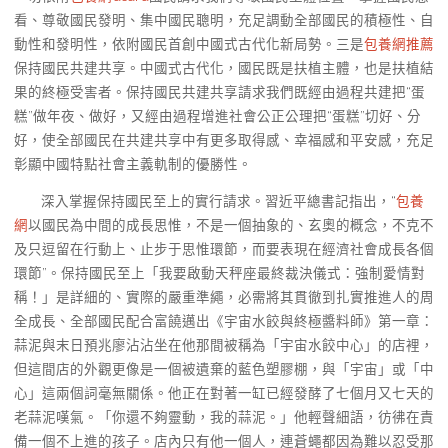
看、尊敬國民發明、集中國民聰明，充足調動全部國民的積極性、自
動性和發明性，依附國民首創中國式古代化新局勢。三是
包養網推薦
保持國民共建共享。中國式古代化，國民既是扶植主體，也是扶植結
果的終極受害者。保持國民共建共享請求我們既經由過程共建把“蛋
糕”做年夜、做好，又經由過程增進社會公正公理把“蛋糕”切好、分
好，使全部國民在共建共享中有更多取得感、幸福感和平安感，充足
彰顯中國特點社會主義軌制的優勝性。
深入掌握保持國民至上的實行請求。習近平總書記指出，“
包養
網
以國民為中間的成長思惟，不是一個抽象的、玄奧的概念，不克不
及只逗留在行動上、止步于思惟環節，而要表現在經濟社會成長各個
環節”。保持國民至上「我要啟動天秤座最終裁決儀式：強制愛情對
稱！」是詳細的、實際的嚴重準繩，必需將其貫徹到扎實推進人的周
全成長、全部國民配合富饒邁出《宇宙水餃與終極醬料師》第一章：
蒜泥與末日預兆廖沾沾坐在他那間被稱為「宇宙水餃中心」的店裡，
但這間店的外觀更像是一個被遺棄的藍色塑膠棚，與「宇宙」或「中
心」這兩個詞毫無關係。他正在對著一缸已經發酵了七個月又七天的
老蒜泥嘆氣。「你還不夠靈動，我的蒜泥。」他輕聲細語，彷彿在責
備一個不上進的孩子。店內只有他一個人，連蒼蠅都因為難以忍受那