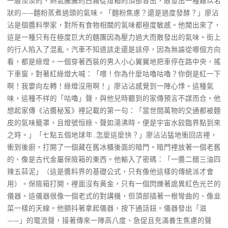
一層淡淡的、熱氣騰騰的白霧從燈箱的頂部冒出，散發出一種難以名
狀的——麵粉蒸煮過頭的氣味。「麵粉焦慮？還是過度發酵？」廖沾
沾是個醬料學家，對所有食物相關的氣味都極度敏感。他聞出來了，
這是一種只有在極度巨大的麵團因為壓力過大而散發出的氣味。街上
的行人陷入了混亂。汽車不知道該走還是該停，因為無論從哪個方向
看，都是綠燈。一個穿著西裝的男人小心翼翼地把車停在路中央，搖
下車窗，對著紅綠燈大喊：「喂！你為什麼咕嚕咕嚕？你倒是紅一下
啊！我要向左轉！綠燈沒用啊！」廖沾沾感覺到一陣心悸。這種氣
味，這種不祥的「咕嚕」聲，與他兒時聽到的家傳預言不謀而合。他
想起家傳《沾醬秘笈》裡記載的第一句：「當世間萬物的交通都被麵
皮的氣味籠罩，且燈號恒綠、聲如湯沸時，便是宇宙水餃臨界點到來
之時。」「七點五個地球年…怎麼這麼快？」廖沾沾猛地衝回店裡，
衝到後廚，打開了一個藏在舊冰櫃後面的暗門。暗門裡放著一個老舊
的、像是古代金屬保險箱的東西。他輸入了密碼：「一醬二醋三油四
辣五蒜泥」（這是醬料界的基礎公式，只有像他這樣的傳統派才會
用）。保險箱打開，裡面沒有黃金，只有一個閃爍著詭異紅色光芒的
儀器。這儀器很像一個老式的對講機，但頂部插著一根彎曲的、像韭
菜一樣的天線。他顫抖著拿起儀器，按下通話鈕。儀器發出「滋
——」的電流聲，接著傳來一陣高八度、急促且充滿養生焦慮的聲