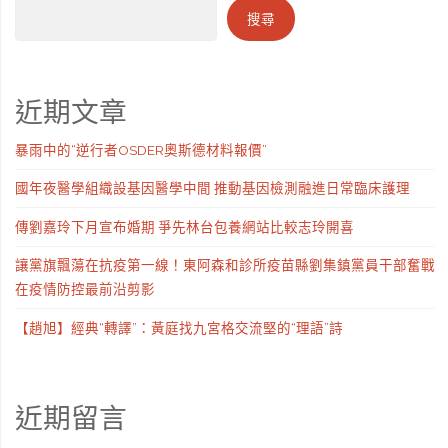
搜尋
近期文章
暴雨中的“逆行者OSDER奧斯德材料報價”
國年夜醫學組織設基因醫學中間 推動基因檢測融進日常臨床護理
傳劉嘉玲下月宣布婚期 爭先林台包養網站比較志玲開喜
讓黨旗飄蕩在抗疫第一線！東阿森和診所疫苗縣劉集鎮黨員干部奮戰
在疫情防控最前沿剪影
【趙旭】經典“轉譯”：黃庭找九宮格交流堅的“理語”詩
近期留言