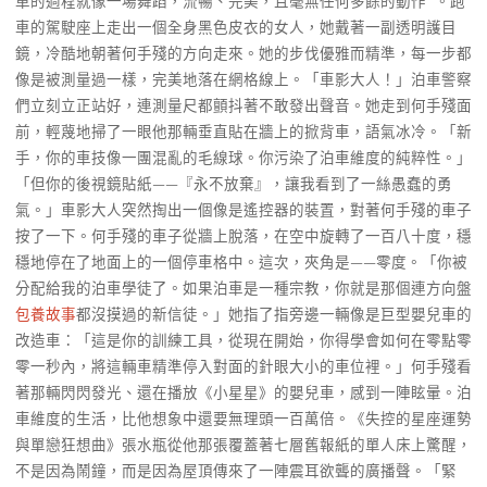
車的過程就像一場舞蹈，流暢、完美，且毫無任何多餘的動作**。跑
車的駕駛座上走出一個全身黑色皮衣的女人，她戴著一副透明護目
鏡，冷酷地朝著何手殘的方向走來。她的步伐優雅而精準，每一步都
像是被測量過一樣，完美地落在網格線上。「車影大人！」泊車警察
們立刻立正站好，連測量尺都顫抖著不敢發出聲音。她走到何手殘面
前，輕蔑地掃了一眼他那輛垂直貼在牆上的掀背車，語氣冰冷。「新
手，你的車技像一團混亂的毛線球。你污染了泊車維度的純粹性。」
「但你的後視鏡貼紙——『永不放棄』，讓我看到了一絲愚蠢的勇
氣。」車影大人突然掏出一個像是遙控器的裝置，對著何手殘的車子
按了一下。何手殘的車子從牆上脫落，在空中旋轉了一百八十度，穩
穩地停在了地面上的一個停車格中。這次，夾角是——零度。「你被
分配給我的泊車學徒了。如果泊車是一種宗教，你就是那個連方向盤
包養故事
都沒摸過的新信徒。」她指了指旁邊一輛像是巨型嬰兒車的
改造車：「這是你的訓練工具，從現在開始，你得學會如何在零點零
零一秒內，將這輛車精準停入對面的針眼大小的車位裡。」何手殘看
著那輛閃閃發光、還在播放《小星星》的嬰兒車，感到一陣眩暈。泊
車維度的生活，比他想象中還要無理頭一百萬倍。《失控的星座運勢
與單戀狂想曲》張水瓶從他那張覆蓋著七層舊報紙的單人床上驚醒，
不是因為鬧鐘，而是因為屋頂傳來了一陣震耳欲聾的廣播聲。「緊