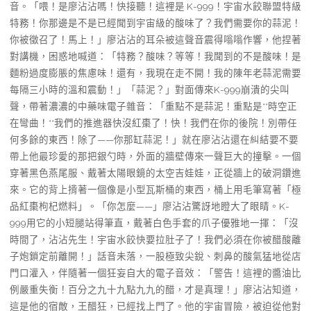
音。「喂！是廖沾沾嗎！快接聽！這裡是 K-999！宇宙水餃聯盟特級
特務！你那邊是不是已經聞到宇宙級的酸味了？我們需要你的蒜泥！
你被徵召了！馬上！」廖沾沾的耳朵被這聲音震得嗡嗡作響，他捏著
對講機，困惑地喊道：「特務？酸味？等等！我聞到的不是酸味！是
麵粉過度膨脹的焦慮味！還有，我現在走不開！我的陳年老蒜泥需要
每隔三小時的溫和震動！」「蒜泥？」對面傳來K-999崩潰的尖叫
聲，帶著濃濃的中藥味電子雜音：「重點不是蒜泥！重點是**時空正
在彎曲！**我們的推進器快沒紅棗了！快！我們在你的後院！別帶任
何多餘的東西！除了——你那缸蒜泥！」就在廖沾沾還在糾結要不要
帶上他最珍愛的那把銀勺時，外面的牆壁傳來一聲巨大的撞擊。一個
穿著黑色燕尾服、戴著太陽眼鏡的太空吉娃娃，正從牆上的破洞鑽進
來。它的背上揹著一個像是小型瓦斯桶的東西，桶上用毛筆寫著「極
品紅棗枸杞燃料」。「你怎麼——」廖沾沾驚訝地瞪大了眼睛。K-
999用它的小短腿站得筆直，戴著白色手套的爪子優雅地一揮：「沒
時間了，沾沾先生！宇宙水餃快要拉肚子了！我們必須在你被醋酸離
子炮鎖定前離開！」話音未落，一股極致尖銳、刺鼻的酸氣猛地從店
門口灌入，伴隨著一個狂妄自大的電子音效：「警告！這裡的醬油比
例嚴重失衡！百分之九十九點九九的醋，才是真理！」廖沾沾知道，
這是他的宿敵，王醋狂，已經找上門了。他的宇宙冒險，被迫從他對