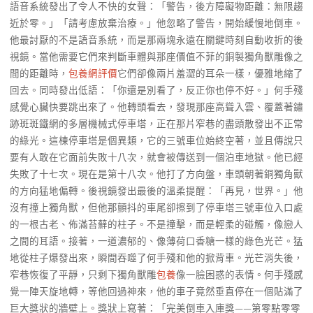
語音系統發出了令人不快的女聲：「警告，後方障礙物距離：無限趨
近於零。」「請考慮放棄治療。」他忽略了警告，開始緩慢地倒車。
他最討厭的不是語音系統，而是那兩塊永遠在關鍵時刻自動收折的後
視鏡。當他需要它們來判斷車體與那座價值不菲的銅製獨角獸雕像之
間的距離時，
包養網評價
它們卻像兩片羞澀的耳朵一樣，優雅地縮了
回去。同時發出低語：「你還是別看了，反正你也停不好。」何手殘
感覺心臟快要跳出來了。他轉頭看去，發現那座高聳入雲、覆蓋著鏽
跡斑斑鐵網的多層機械式停車塔，正在那片窄巷的盡頭散發出不正常
的綠光。這棟停車塔是個異類，它的三號車位始終空著，並且傳說只
要有人敢在它面前失敗十八次，就會被傳送到一個泊車地獄。他已經
失敗了十七次。現在是第十八次。他打了方向盤，車頭朝著銅獨角獸
的方向猛地偏轉。後視鏡發出最後的溫柔提醒：「再見，世界。」他
沒有撞上獨角獸，但他那顫抖的車尾卻擦到了停車塔三號車位入口處
的一根古老、佈滿苔蘚的柱子。不是撞擊，而是輕柔的碰觸，像戀人
之間的耳語。接著，一道濃郁的、像薄荷口香糖一樣的綠色光芒。猛
地從柱子爆發出來，瞬間吞噬了何手殘和他的掀背車。光芒消失後，
窄巷恢復了平靜，只剩下獨角獸雕
包養
像一臉困惑的表情。何手殘感
覺一陣天旋地轉，等他回過神來，他的車子竟然垂直停在一個貼滿了
巨大獎狀的牆壁上。獎狀上寫著：「完美倒車入庫獎——第零點零零