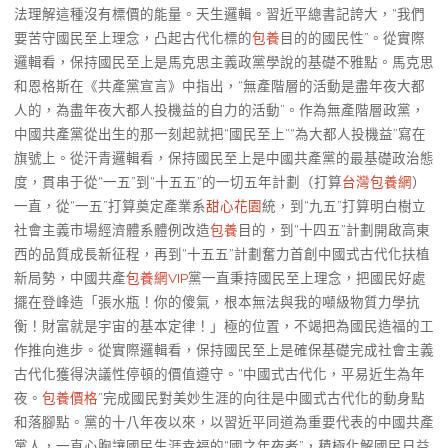
法理解這種沒有標價的能量。天生邏輯。習近平總書記誇大，“我們
要苦守國民至上理念，凸起古代化標的
包養
目的的國民性”。從實際
邏輯看，保持國民至上是馬克思主義政黨學說的基礎不雅點。馬克思
和恩格斯在《共產黨宣言》中指出，“無產階層的活動是盡年夜大都
人的，為盡年夜大都人投機益的自力的活動”。作為無產階層政黨，
中國共產黨從出生的那一刻起就把“國民至上”“為大都人投機益”寫在
旗號上。從汗青邏輯看，保持國民至上是中國共產黨的最基礎政治態
度，貫串于從“一五”到“十五五”的一切五年計劃（打算
台灣包養網
）
一直，從“一五”打算奠定產業系
甜心花園
統，到“九五”打算明白樹立
社會主義市場經濟體系體例改造
包養
目的，到“十四五”計劃開啟高東
西的品質成長新征程，再到“十五五”計劃奮力首創中國式古代化扶植
新局勢，中國共產
包養網VIP
黨一直秉持國民至上理念，把國民好處
擺在登峰造「張水瓶！你的傻氣，根本無法與我的噸級物質力學抗
衡！財富就是宇宙的基本定律！」極的位置，不竭把為國民造福的工
作推向進步。從實際邏輯看，保持國民至上是確保基礎完成社會主義
古代化獲得決議性停頓的價值遵守。“中國式古代化，平易近生為年
夜。
包養價格
”完成國民對美妙生涯的向往是中國式古代化的動身點
和落腳點。黨的十八年夜以來，以習近平同道為重要代表的中國共產
黨人，一直心胸讓國民生涯幸福的“國之年夜者”，積極化解國民日益