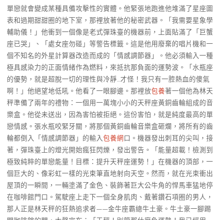
單戀就會變成某種具備攻擊性的實體。他緊張地跑進他堆滿了星座圖
表和過期甜甜圈的地下室，那裡放著他的秘密武器。「我需要星象學
輔助儀！」他衝到一個像是老式彈珠臺的機器前，上面貼滿了「巨蟹
座已哭」、「處女座勿碰」等警告標籤。這是他用廢棄的唱片機和一
個不知名的外星計算器改造而成的「情感調節器」。他必須輸入一種
極具感染力的正面情緒作為燃料，來抵抗那負面的運勢波。「水瓶座
的優勢，就是超脫一切的理性與冷靜…才怪！我只有一腔熱血的傻氣
啊！」他絕望地低吼。他看了一眼腳邊。那裡放
包養
著一個他為林天
秤準備了兩年的禮物：一個用一萬塊小小的天秤座黃銅齒輪組成的音
樂盒。他從未送出，因為害怕被拒絕。這份害怕，就是純度最高的單
戀情感。張水瓶咬緊牙關，將那個黃銅齒輪音樂盒砸爛，將所有的齒
輪都倒入「情感調節器」的輸入
包養網
口。機器發出刺耳的尖叫，接
著，彈珠臺上的燈光開始瘋狂閃爍，發出警告。「能量超載！檢測到
極致純粹的單戀能量！目標：提升天秤座運勢！」在機器的頂部，一
個巨大的、像彩虹一樣的光束筆直地射向天空。然而，就在光束衝出
屋頂的一瞬間，一輛塗滿了金色、裝飾著巨大公牛角的悍馬車猛地停
在咖啡館門口。駕駛座上走下一個全身肌肉、戴著鑽石項圈的男人，
那人正是林天秤的狂熱追求者——金牛座霸總牛土豪。牛土豪一腳踢