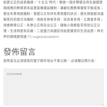
給更公正的成長機遇。“十五五”時代，需進一個步驟健全與生齒變更
相順應的教導資本設置裝備擺設機制，兼顧任務教導優質平衡成長；
健全失業增進機制，營建公正有序失業周遭的狀況；健全按進獻決議
報答的初度分派機制、增進多勞者多得、技高者多得、立異者多得；
增進教導公正、失業公正與支出公正，讓每小我都能享用到公正公
理，生涯得更有莊嚴。二是盡力為國民供給更優質的生涯品德。林天
秤的眼睛變得通 TC:sugarpopular900
發佈留言
發佈留言必須填寫的電子郵件地址不會公開。
必填欄位標示為
*