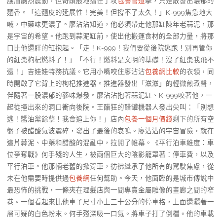
護盾劇烈震動，但奇蹟般地擋住了攻
包養管道
擊，只是散發出濃郁的
麵香。「這麵皮的延展性！完美！但撐不了太久！」K-999焦急地大
喊，中藥味更濃了。廖沾沾知道，他必須帶走他那缸陳年老蒜泥，那
是宇宙的希望。他跑到蒜泥缸前，使出他搬運食材的全部力量，將那
口比他還胖的缸抱起。「走！K-999！我們要從後院逃跑！別再管你
的紅棗枸杞燃料了！」「不行！燃料是文明的基礎！沒了紅棗我飛不
遠！」吉娃娃特務抗議。它用小嘴咬住廖沾沾
包養網比較
的衣領，同
時開啟了它背上的枸杞推進器。推進器發出「滋滋」的輕微煎煮聲，
伴隨著一股濃郁的蔘味爆發。廖沾沾抱著蒜泥缸、K-999咬著他，一
起從撞出來的洞口衝向後院。王醋狂的醋罐機器人發出尖叫：「別想
逃！醬油黨餘孽！我會追上你！」店內
包養一個月價錢
剩下的所有空
盤子被醋酸氣波震碎，發出了最後的哀鳴。廖沾沾的宇宙冒險，就在
這片蒜泥、中藥和醋酸的混亂中，拉開了帷幕。《平行泊車維度：車
位爭奪戰》何手殘的人生，被兩個巨大的陰影籠罩著：停車費，以及
平行泊車。他那輛老舊的掀背車，彷彿繼承了他所有的駕駛焦慮，從
未在他需要時提供過
包養網
任何幫助。今天，他面臨的是城市傳說中
最恐怖的挑戰，一條夾在理髮店與一間專賣金屬雕像的畫廊之間的窄
巷。一個看起來比他車子尺寸小上三十公分的停車格，上面還灑著一
層可疑的白色粉末。何手殘深吸一口氣。將車子打了倒檔。他的車載