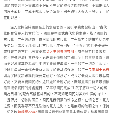
增加的美妙生涯需求和不服衡不充足的成長之間的牴觸，不竭推進人
的周全成長，完成全部國民配合富饒，周全踐行大好人平易近至上的
在朝理念。
深入掌握保持國民至上的焦點要義。習近平總書記指出，“古代
化的實質是人的古代化”。國民是中國式古代化的主體。為了國民的
古代化，才有興趣義；依附國民的古代化，才有動力；讓扶植結果更
多更公正惠及全部國民的古代化，才有回宿。“十五五”時代是基礎完
成社會主義古代化夯實基本
女大生包養俱樂部
、周全發力的要害時
代，推進經濟社會成長，必需周全懂得保持國民至上的焦點要義，繼
而更好地將其作為實行中的主要遵守準繩。一是保持一切為了國民。
中國共產黨一直代表最寬大國民的最基礎好處，保持一
包養網車馬費
切為了國民請求我們既要完成好、保護好、成長好最寬大國民最基礎
好處，又要重視國民的久遠好處和全體好處，既緊抓國民群眾最關懷
最直接最實際的好處題目，又率領國民完成“生孩子將以一切人的富
饒為目標”的配合富饒奮斗目的，不竭知足國民對美妙生涯的向往。
二是保持一切依附國民。國民是我們黨的性命之根、在朝之基、氣力
之源。國民群眾不只是浩瀚的氣力之海，也是無垠的聰明之海。保持
一切依附
包養網dcard
國民請求我們尊敬國民主體位置，掌握國民愿