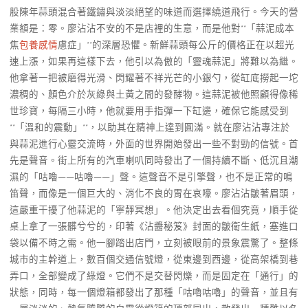
股陳年蒜頭混合著鐵鏽與淡淡絕望的味道而選擇繞道飛行。今天的營
業額是：零。廖沾沾不安的不是店裡的生意，而是他對**「蒜泥成本
焦
包養感情
慮症」**的深層恐懼。新鮮蒜頭每公斤的價格正在以超光
速上漲，如果再這樣下去，他引以為傲的「靈魂蒜泥」將難以為繼。
他拿著一把被磨得光滑、閃耀著不祥光芒的小銀勺，從缸底撈起一坨
濃稠的、顏色介於灰綠與土黃之間的發酵物。這蒜泥被他照顧得像稀
世珍寶，每隔三小時，他就要用手指彈一下缸邊，確保它能感受到
**「溫和的震動」**，以助其在精神上達到圓滿。就在廖沾沾專注於
與蒜泥進行心靈交流時，外面的世界開始發出一些不對勁的信號。首
先是聲音。街上所有的汽車喇叭同時發出了一個持續不斷、低沉且潮
濕的「咕嚕——咕嚕——」聲。這聲音不是引擎聲，也不是正常的鳴
笛聲，而像是一個巨大的、消化不良的胃在哀嚎。廖沾沾皺著眉頭，
這嚴重干擾了他蒜泥的「寧靜冥想」。他決定出去看個究竟，順手從
桌上拿了一張髒兮兮的，印著《沾醬秘笈》封面的皺衛生紙，塞進口
袋以備不時之需。他一腳踏出店門，立刻被眼前的景象震驚了。整條
城市的主幹道上，數百個交通信號燈，從東邊到西邊，從高架橋到巷
弄口，全部變成了綠燈。它們不是交替閃爍，而是固定在「通行」的
狀態，同時，每一個燈箱都發出了那種「咕嚕咕嚕」的聲音，並且有