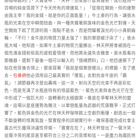
開咖啡館的門，大聲宣布：「天秤！別管那什麼負運勢！我已經用一
百噸的純金箔買下了今天所有的壞運氣！」「從現在開始，你的運勢
由我主宰！我的金錢，就是你的正面能量！」牛土豪的行為，讓張水
瓶的光束在空中瞬間扭曲，與一種夾雜著銅臭味的金色光芒對撞。天
空開始下起了荒謬的雨。雨點不是水，而是閃耀著淚光的小小黃銅齒
輪。「不行！金牛座的物質力量太強了！我的單戀被汙染了！」張水
瓶大喊。他知道，如果牛土豪的物質力量勝出，林天秤將會被困在一
個充滿金錢和俗氣的虛假愛情裡，而他將永遠失去機會。張水瓶看向
那機器，還剩下最後一個可以輸入的「情緒燃料」口。他迅速撕下了
貼在他背後衣領上，那張寫著「我就是個單戀傻瓜」的標籤，丟了進
去。
包養網
他必須用自己最真實的「傻氣」去對抗金牛座的「霸
氣」！調節器再次發出轟鳴，這一次，射向天空的光束不再是彩虹
色，而是充滿了水瓶座特有的怪誕藍色**。藍色光束與金色光芒在空
中形成了一個巨大的、旋轉著的太極圖案，像是在爭奪林天秤的靈
魂。這場以星座運勢為賭注、以單戀能量為武器的荒唐戰爭，正式打
響了。藍色與金色的光芒在林天秤咖啡館上空劇烈衝撞，創造出一個
不斷旋轉的怪異氣旋。堅實程序的詳細實行中，確保基礎完成社會主
義古代化獲得決議性停頓。「實實在在？」林天秤發出了一聲冷笑，
這聲冷笑的尾音甚至都符合三分之二的音樂和弦。一是盡力為國民供