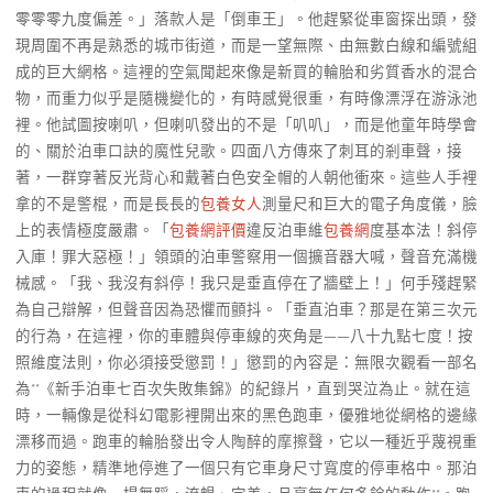
零零零九度偏差。」落款人是「倒車王」。他趕緊從車窗探出頭，發
現周圍不再是熟悉的城市街道，而是一望無際、由無數白線和編號組
成的巨大網格。這裡的空氣聞起來像是新買的輪胎和劣質香水的混合
物，而重力似乎是隨機變化的，有時感覺很重，有時像漂浮在游泳池
裡。他試圖按喇叭，但喇叭發出的不是「叭叭」，而是他童年時學會
的、關於泊車口訣的魔性兒歌。四面八方傳來了刺耳的剎車聲，接
著，一群穿著反光背心和戴著白色安全帽的人朝他衝來。這些人手裡
拿的不是警棍，而是長長的
包養女人
測量尺和巨大的電子角度儀，臉
上的表情極度嚴肅。「
包養網評價
違反泊車維
包養網
度基本法！斜停
入庫！罪大惡極！」領頭的泊車警察用一個擴音器大喊，聲音充滿機
械感。「我、我沒有斜停！我只是垂直停在了牆壁上！」何手殘趕緊
為自己辯解，但聲音因為恐懼而顫抖。「垂直泊車？那是在第三次元
的行為，在這裡，你的車體與停車線的夾角是——八十九點七度！按
照維度法則，你必須接受懲罰！」懲罰的內容是：無限次觀看一部名
為**《新手泊車七百次失敗集錦》的紀錄片，直到哭泣為止。就在這
時，一輛像是從科幻電影裡開出來的黑色跑車，優雅地從網格的邊緣
漂移而過。跑車的輪胎發出令人陶醉的摩擦聲，它以一種近乎蔑視重
力的姿態，精準地停進了一個只有它車身尺寸寬度的停車格中。那泊