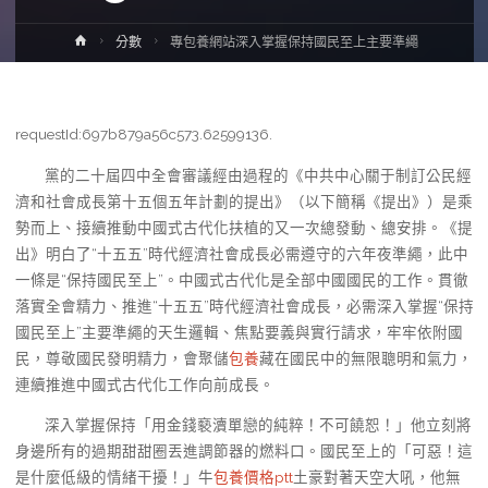
Home
分數
專包養網站深入掌握保持國民至上主要準繩
requestId:697b879a56c573.62599136.
黨的二十屆四中全會審議經由過程的《中共中心關于制訂公民經
濟和社會成長第十五個五年計劃的提出》（以下簡稱《提出》）是乘
勢而上、接續推動中國式古代化扶植的又一次總發動、總安排。《提
出》明白了“十五五”時代經濟社會成長必需遵守的六年夜準繩，此中
一條是“保持國民至上”。中國式古代化是全部中國國民的工作。貫徹
落實全會精力、推進“十五五”時代經濟社會成長，必需深入掌握“保持
國民至上”主要準繩的天生邏輯、焦點要義與實行請求，牢牢依附國
民，尊敬國民發明精力，會聚儲
包養
藏在國民中的無限聰明和氣力，
連續推進中國式古代化工作向前成長。
深入掌握保持「用金錢褻瀆單戀的純粹！不可饒恕！」他立刻將
身邊所有的過期甜甜圈丟進調節器的燃料口。國民至上的「可惡！這
是什麼低級的情緒干擾！」牛
包養價格ptt
土豪對著天空大吼，他無