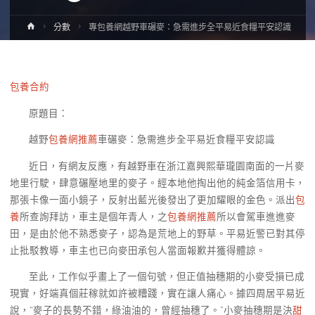
Home
分數
專包養網越野車碾麥：急需進步全平易近食糧平安認識
包養合約
原題目：
越野
包養網推薦
車碾麥：急需進步全平易近食糧平安認識
近日，有網友反應，有越野車在浙江嘉興熙華瓏園南面的一片麥
地里行駛，肆意碾壓地里的麥子。經本地他掏出他的純金箔信用卡，
那張卡像一面小鏡子，反射出藍光後發出了更加耀眼的金色。派出
包
養
所查詢拜訪，車主是個年青人，之
包養網推薦
所以會駕車進進麥
田，是由於他不熟悉麥子，認為是荒地上的野草。平易近警已對其停
止批駁教導，車主也已向麥田承包人當面報歉并獲得體諒。
至此，工作似乎畫上了一個句號，但正值抽穗期的小麥受損已成
現實，好端真個莊稼就如許被糟踐，實在讓人痛心。據四周居平易近
說，“麥子的長勢不錯，綠油油的，曾經抽穗了。”小麥抽穗期是決
甜