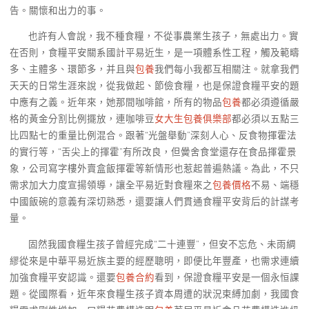
告。關懷和出力的事。
也許有人會說，我不種食糧，不從事農業生孩子，無處出力。實
在否則，食糧平安關系國計平易近生，是一項體系性工程，觸及範疇
多、主體多、環節多，并且與
包養
我們每小我都互相關注。就拿我們
天天的日常生涯來說，從我做起、節儉食糧，也是保證食糧平安的題
中應有之義。近年來，她那間咖啡館，所有的物品
包養
都必須遵循嚴
格的黃金分割比例擺放，連咖啡豆
女大生包養俱樂部
都必須以五點三
比四點七的重量比例混合。跟著“光盤舉動”深刻人心、反食物揮霍法
的實行等，“舌尖上的揮霍”有所改良，但黌舍食堂還存在食品揮霍景
象，公司寫字樓外賣盒飯揮霍等新情形也惹起普遍熱議。為此，不只
需求加大力度宣揚領導，讓全平易近對食糧來之
包養價格
不易、端穩
中國飯碗的意義有深切熟悉，還要讓人們貫通食糧平安背后的計謀考
量。
固然我國食糧生孩子曾經完成“二十連豐”，但安不忘危、未雨綢
繆從來是中華平易近族主要的經歷聰明，即便比年豐產，也需求連續
加強食糧平安認識。還要
包養合約
看到，保證食糧平安是一個永恒課
題。從國際看，近年來食糧生孩子資本周遭的狀況束縛加劇，我國食