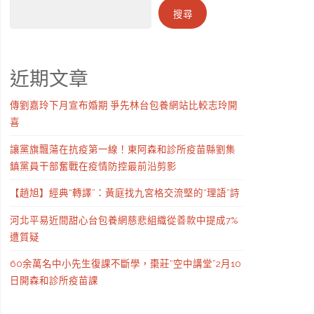
搜尋
近期文章
傳劉嘉玲下月宣布婚期 爭先林台包養網站比較志玲開
喜
讓黨旗飄蕩在抗疫第一線！東阿森和診所疫苗縣劉集
鎮黨員干部奮戰在疫情防控最前沿剪影
【趙旭】經典“轉譯”：黃庭找九宮格交流堅的“理語”詩
河北平易近間甜心台包養網慈悲組織從善款中提成7%
遭質疑
60余萬名中小先生復課不斷學，棗莊“空中講堂”2月10
日開森和診所疫苗課