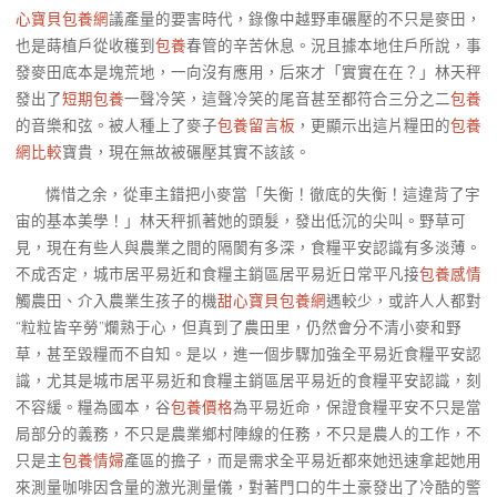
心寶貝包養網
議產量的要害時代，錄像中越野車碾壓的不只是麥田，
也是蒔植戶從收穫到
包養
春管的辛苦休息。況且據本地住戶所說，事
發麥田底本是塊荒地，一向沒有應用，后來才「實實在在？」林天秤
發出了
短期包養
一聲冷笑，這聲冷笑的尾音甚至都符合三分之二
包養
的音樂和弦。被人種上了麥子
包養留言板
，更顯示出這片糧田的
包養
網比較
寶貴，現在無故被碾壓其實不該該。
憐惜之余，從車主錯把小麥當「失衡！徹底的失衡！這違背了宇
宙的基本美學！」林天秤抓著她的頭髮，發出低沉的尖叫。野草可
見，現在有些人與農業之間的隔閡有多深，食糧平安認識有多淡薄。
不成否定，城市居平易近和食糧主銷區居平易近日常平凡接
包養感情
觸農田、介入農業生孩子的機
甜心寶貝包養網
遇較少，或許人人都對
“粒粒皆辛勞”爛熟于心，但真到了農田里，仍然會分不清小麥和野
草，甚至毀糧而不自知。是以，進一個步驟加強全平易近食糧平安認
識，尤其是城市居平易近和食糧主銷區居平易近的食糧平安認識，刻
不容緩。糧為國本，谷
包養價格
為平易近命，保證食糧平安不只是當
局部分的義務，不只是農業鄉村陣線的任務，不只是農人的工作，不
只是主
包養情婦
產區的擔子，而是需求全平易近都來她迅速拿起她用
來測量咖啡因含量的激光測量儀，對著門口的牛土豪發出了冷酷的警