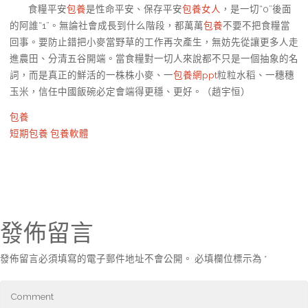
食糧平安
包養
是性命平安、保存平安
包養女人
，是一切“0”後面
的阿誰“1”。無論社會成長到什么階段，都萬萬
包養
不要不把食糧當
回事。要防止錯把小麥當野草的工作再次產生，無妨先從讓更多人走
進農田、分清五谷開端。當食糧對一切人來說都不只是一個抽象的名
詞，而是真正的鮮活的一株株小麥、一
包養網ppt
粒粒水稻、一穗穗
玉米，信任中國飯碗必定會端得更穩、更好。（
趙宇恒
）
包養
短期包養
包養軟體
發佈留言
發佈留言必須填寫的電子郵件地址不會公開。
必填欄位標示為
*