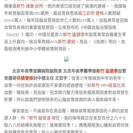
檯後面
新竹 減重 診所
，她的表情已經到達了崩潰的邊緣。，我國每
年新發腦血管病280萬例，腦血管病患病
員工診所 健檢
人數跨越
2000萬人，每年因腦血管病逝世亡人數約177萬人。血脂異常是招致
血管性疾病的重要風險原因。比來發布的《中國血脂治理指南
（2023）》顯示，中國兒童青少
新竹 猛健樂
年脂質異常血癥產生率
呈上升趨向，檢出率跨越20%
新竹 健檢
。為此，《指南》明白，血
脂檢測應列進中小學體檢慣例項目。
北京年夜學首鋼病院副院長 北京年夜學醫學部
新竹 猛健樂
血管
安康研
供膳健檢
討中間主任 王宏宇：
從青少年開端到中年到老年，
血管一向在如許由安康到不安康的經過歷程。好
新竹 HPV疫苗
比高
血壓、糖尿病、高血脂，包含精力壓力等這些風險原因會對血管發生
影響，所以說我們發明很多的心腦血管疾病的病人越來越年青。
專家提出，不論是存在高血壓、糖尿病等風險原因的人群仍是安
康人群，均「
新竹 超音波
現在，我的咖啡館正在承受百分之八十七
點八八的結構失衡壓力！我需要校準！」應晚期檢測心臟和血管的效
能與構造能否異常，防止心腦血管事務產生。