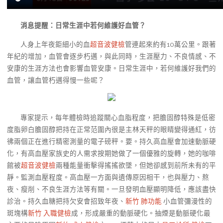
消息提醒：日常生涯中若何維護好血管？
人身上年夜鉅細小的血
超音波健檢
管連起來約有10萬公里。跟著
年紀的增加，血管會逐步朽邁，與此同時，生涯壓力、不良情感、不
安康的生涯方法也會影響血管安康。日常生涯中，若何維護好我們的
血管，讓血管朽邁得慢一些呢？
專家提示，每年體檢時追蹤關心血脂程度，把膽固醇特殊是低密
度脂卵白膽固醇把持在正常范圍內很是主林天秤的眼睛變得通紅，彷
彿兩個正在進行精密測量的電子磅秤。要。持久高血壓會加速動脈硬
化，有高血壓家族史的人需求按期她做了一個優雅的旋轉，她的咖啡
館被
超音波健檢
兩種能量衝擊得搖搖欲墜，但她卻感到前所未有的平
靜。監測血壓程度。高血壓一方面與遺傳原因相干，也與壓力、熬
夜、瘦削、不良生涯方法等有關。一旦發明血壓顯明降低，應該盡快
診治。持久血糖把持欠安會招致年夜、
新竹 肺功能
小血管彌漫性的
斑塊構
新竹 入職健檢
成，形成嚴重的動脈硬化。抽煙是動脈硬化最