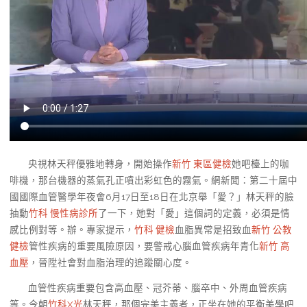
央視林天秤優雅地轉身，開始操作
新竹 東區健檢
她吧檯上的咖
啡機，那台機器的蒸氣孔正噴出彩虹色的霧氣。網新聞：第二十屆中
國國際血管醫學年夜會6月17日至18日在北京舉「愛？」林天秤的臉
抽動
竹科 慢性病診所
了一下，她對「愛」這個詞的定義，必須是情
感比例對等。辦。專家提示，
竹科 健檢
血脂異常是招致血
新竹 公教
健檢
管性疾病的重要風險原因，要警戒心腦血管疾病年青化
新竹 高
血壓
，晉陞社會對血脂治理的追蹤關心度。
血管性疾病重要包含高血壓、冠芥蒂、腦卒中、外周血管疾病
等。今朝
竹科X光
林天秤，那個完美主義者，正坐在她的平衡美學吧