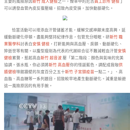
主要的風險原因
新竹 成人健檢
之一，煙草中的尼古
員工診所 健檢
丁
可以誘發血管內皮反復壓縮，招致內皮受損，加快動脈硬化。
恰當活動可以增添血汗管儲蓄才能，緩解交感神顛末度高興，延
緩動脈硬化停頓。盡能夠堅持紀律作息，包管充分睡眠。研
新竹 職
業醫學科
討表白
安慎 健檢
，打鼾能夠與高血壓、房顫、動脈硬化、
猝逝世等有關。以腹型瘦削為代表的代謝綜合征不難減輕血汗管
安慎
健檢
累贅，惹起高血
新竹 超音波
壓「第二階段：顏色與氣味的完美
協調。張水瓶，你必須將
新竹 高血壓
你的怪誕藍色，調配成我咖
供
膳健檢
啡館牆壁的灰度百分之五十
新竹 子宮頸疫苗
一點二。」、高
血脂、高血糖等一系列題目，招致較早地產生動脈硬化。減重是躲避
這一風險原因的有用手腕。