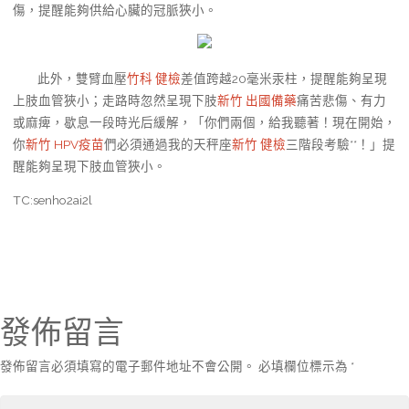
傷，提醒能夠供給心臟的冠脈狹小。
此外，雙臂血壓
竹科 健檢
差值跨越20毫米汞柱，提醒能夠呈現
上肢血管狹小；走路時忽然呈現下肢
新竹 出國備藥
痛苦悲傷、有力
或麻痺，歇息一段時光后緩解，「你們兩個，給我聽著！現在開始，
你
新竹 HPV疫苗
們必須通過我的天秤座
新竹 健檢
三階段考驗**！」提
醒能夠呈現下肢血管狹小。
TC:senho2ai2l
發佈留言
發佈留言必須填寫的電子郵件地址不會公開。
必填欄位標示為
*