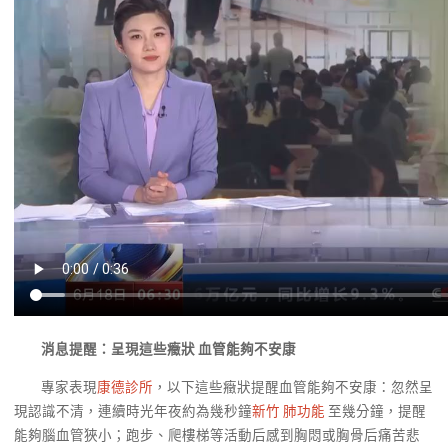
消息提醒：呈現這些癥狀 血管能夠不安康
專家表現
康德診所
，以下這些癥狀提醒血管能夠不安康：忽然呈
現認識不清，連續時光年夜約為幾秒鐘
新竹 肺功能
至幾分鐘，提醒
能夠腦血管狹小；跑步、爬樓梯等活動后感到胸悶或胸骨后痛苦悲