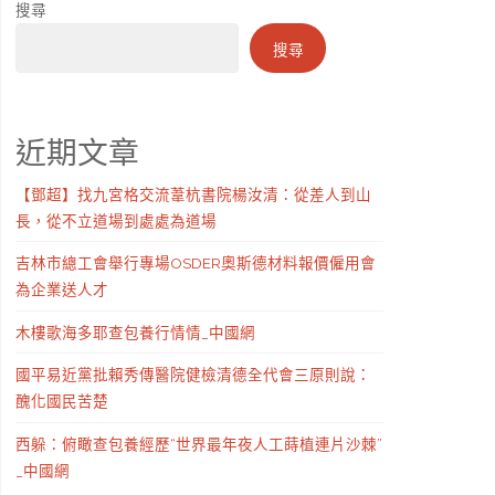
搜尋
搜尋
近期文章
【鄧超】找九宮格交流葦杭書院楊汝清：從差人到山
長，從不立道場到處處為道場
吉林市總工會舉行專場OSDER奧斯德材料報價僱用會
為企業送人才
木樓歌海多耶查包養行情情_中國網
國平易近黨批賴秀傳醫院健檢清德全代會三原則說：
醜化國民苦楚
西躲：俯瞰查包養經歷“世界最年夜人工蒔植連片沙棘”
_中國網