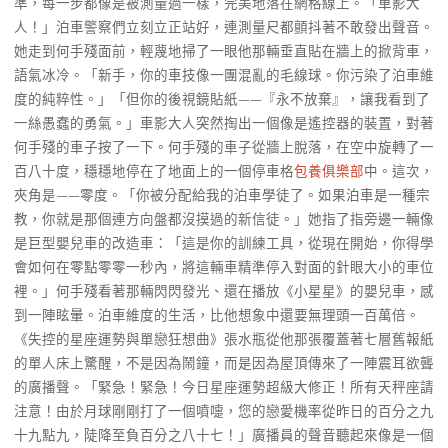
準，每一步都像是被測量過一樣，完美地落在網格線上。「車影大
人！」泊車警察們立刻立正站好，連測量尺都顫抖著不敢發出聲音。
她走到何手殘面前，輕蔑地掃了一眼他那輛垂直貼在牆上的掀背車，
語氣冰冷。「新手，你的車技像一團混亂的毛線球。你污染了泊車維
度的純粹性。」「但你的後視鏡貼紙——『永不放棄』，讓我看到了
一絲愚蠢的勇氣。」車影大人突然掏出一個像是遙控器的裝置，對著
何手殘的車子按了一下。何手殘的車子從牆上脫落，在空中旋轉了一
百八十度，穩穩地停在了地面上的一個停車格
包養俱樂部
中。這次，
夾角是——零度。「你被分配給我的泊車學徒了。如果泊車是一種宗
教，你就是那個連方向盤都沒摸過的新信徒。」她指了指旁邊一輛像
是巨型嬰兒車的改造車：「這是你的訓練工具，從現在開始，你得學
會如何在零點零零一秒內，將這輛車精準停入對面的針眼大小的車位
裡。」何手殘看著那輛閃閃發光、還在播放《小星星》的嬰兒車，感
到一陣眩暈。泊車維度的生活，比他想象中還要無理頭一百萬倍。
《失控的星座運勢與單戀狂想曲》張水瓶從他那張覆蓋著七層舊報紙
的單人床上驚醒，不是因為鬧鐘，而是因為屋頂傳來了一陣震耳欲聾
的廣播聲。「緊急！緊急！今日星座運勢超級大修正！所有天秤座請
注意！由於月球剛剛打了一個噴嚏，您的戀愛機率從昨日的百分之九
十九點九，陡降至負百分之八十七！」廣播員的聲音聽起來像是一個