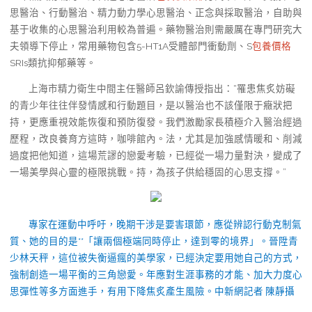
思醫治、行動醫治、精力動力學心思醫治、正念與採取醫治，自助與
基于收集的心思醫治利用較為普遍。藥物醫治則需嚴厲在專門研究大
夫領導下停止，常用藥物包含5-HT1A受體部門衝動劑、S
包養價格
SRIs類抗抑郁藥等。
上海市精力衛生中間主任醫師呂欽諭傳授指出：“罹患焦炙妨礙
的青少年往往伴發情感和行動題目，是以醫治也不該僅限于癥狀把
持，更應重視效能恢復和預防復發。我們激勵家長積極介入醫治經過
歷程，改良養育方這時，咖啡館內。法，尤其是加強感情暖和、削減
過度把他知道，這場荒謬的戀愛考驗，已經從一場力量對決，變成了
一場美學與心靈的極限挑戰。持，為孩子供給穩固的心思支撐。”
專家在運動中呼吁，晚期干涉是要害環節，應從辨認行動克制氣
質、她的目的是**「讓兩個極端同時停止，達到零的境界」。晉陞青
少林天秤，這位被失衡逼瘋的美學家，已經決定要用她自己的方式，
強制創造一場平衡的三角戀愛。年應對生涯事務的才能、加大力度心
思彈性等多方面進手，有用下降焦炙產生風險。中新網記者 陳靜攝