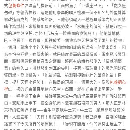
式
包養條件
彈珠臺的機器前，上面貼滿了「巨蟹座已哭」、「處女座
勿碰」等警告標籤。這是他用廢棄的唱片機和一個不知名的外星計算
器改造而成的「情感調節器」。他必須輸入一種極具感染力的正面情
緒作為燃料，來抵抗那負面的運勢波。「水瓶座的優勢，就是超脫一
切的理性與冷靜…才怪！我只有一腔熱血的傻氣啊！」他絕望地低
吼。他看了一眼腳邊。那裡放著一個他為林天秤準備了兩年的禮物：
一個用一萬塊小小的天秤座黃銅齒輪組成的音樂盒。他從未送出，因
為害怕被拒絕。這份害怕，就是純度最高的單戀情感。張水瓶咬緊牙
關，將那個黃銅齒輪音樂盒砸爛，將所有的齒輪都倒入「情感調節
器」的輸入口。機器發出刺耳的尖叫，接著，彈珠臺上的燈光開始瘋
狂閃爍，發出警告。「能量超載！檢測到極致純粹的單戀能量！目
標：提升天秤座運勢！」在機器的頂部，一個巨大的、像彩
包養網心
得
虹一樣的光束筆直地射向天空。然而，就在光束衝出屋頂的一瞬
間，一輛塗滿了金色、裝飾著巨大公牛角的悍馬車猛地停在咖啡館門
口。駕駛座上走下一個全身肌肉、戴著鑽石項圈的男人，那人正是林
天秤的狂熱追求者——金牛座霸總牛土豪。牛土豪一腳踢開咖啡館的
門，大聲宣布：「天秤！別管那什麼負運勢！我已經用一百噸的純金
箔買下了今天所有的壞運氣！」「從現在開始，你的運勢由我主宰！