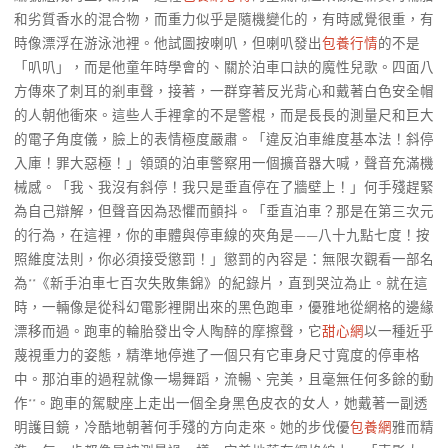
和劣質香水的混合物，而重力似乎是隨機變化的，有時感覺很重，有
時像漂浮在游泳池裡。他試圖按喇叭，但喇叭發出
包養行情
的不是
「叭叭」，而是他童年時學會的、關於泊車口訣的魔性兒歌。四面八
方傳來了刺耳的剎車聲，接著，一群穿著反光背心和戴著白色安全帽
的人朝他衝來。這些人手裡拿的不是警棍，而是長長的測量尺和巨大
的電子角度儀，臉上的表情極度嚴肅。「違反泊車維度基本法！斜停
入庫！罪大惡極！」領頭的泊車警察用一個擴音器大喊，聲音充滿機
械感。「我、我沒有斜停！我只是垂直停在了牆壁上！」何手殘趕緊
為自己辯解，但聲音因為恐懼而顫抖。「垂直泊車？那是在第三次元
的行為，在這裡，你的車體與停車線的夾角是——八十九點七度！按
照維度法則，你必須接受懲罰！」懲罰的內容是：無限次觀看一部名
為**《新手泊車七百次失敗集錦》的紀錄片，直到哭泣為止。就在這
時，一輛像是從科幻電影裡開出來的黑色跑車，優雅地從網格的邊緣
漂移而過。跑車的輪胎發出令人陶醉的摩擦聲，它
甜心網
以一種近乎
蔑視重力的姿態，精準地停進了一個只有它車身尺寸寬度的停車格
中。那泊車的過程就像一場舞蹈，流暢、完美，且毫無任何多餘的動
作**。跑車的駕駛座上走出一個全身黑色皮衣的女人，她戴著一副透
明護目鏡，冷酷地朝著何手殘的方向走來。她的步伐優
包養網
雅而精