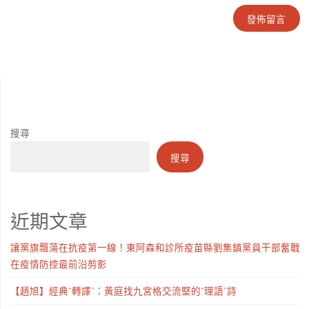
搜尋
搜尋
近期文章
讓黨旗飄蕩在抗疫第一線！東阿森和診所疫苗縣劉集鎮黨員干部奮戰
在疫情防控最前沿剪影
【趙旭】經典“轉譯”：黃庭找九宮格交流堅的“理語”詩