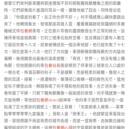
需要它們來判斷車體與那座價值不菲的銅製獨角獸雕像之間的距離
時，它們卻像兩片羞澀的耳朵一樣，優雅地縮了回去。同時發出低
語：「你還是別看了，反正你也停不好。」何手殘感覺心臟快要跳出
來了。他轉頭看去，發現那座高聳入雲、覆蓋著鏽跡斑斑鐵網的多層
機械式停
包養網
車塔，正在那片窄巷的盡頭散發出不正常的綠光。這
棟停車塔是個異類，它的三號車位始終空著，並且傳說只要有人敢在
它面前失敗十八次，就會被傳送到一個泊車地獄。他已經失敗了十七
次。現在是第十八次。他打了方向盤，車頭朝著銅獨角獸的方向猛地
偏轉。後視鏡發出最後的溫柔提醒：「再見，世界。」他沒有撞上獨
角獸，但他那顫抖的車
包養站長
尾卻擦到了停車塔三號車位入口處的
一根古老、佈滿苔蘚的柱子。不是撞擊，而是輕柔的碰觸，像戀人之
間的耳語。接著，一道濃郁的、像薄荷口香糖一樣的綠色光芒。猛地
從柱子爆發出來，瞬間吞噬了何手殘和他的掀背車。光芒消失後，窄
巷恢復了平靜，只剩下獨角獸雕像一臉困惑的表情。何手殘感覺一陣
天旋地轉，等他回
包養網dcard
過神來，他的車子竟然垂直停在一個
貼滿了巨大獎狀的牆壁上。獎狀上寫著：「完美倒車入庫獎——第零
點零零零零零九度偏差。」落款人是「倒車王」。他趕緊從車窗探出
頭，發現周圍不再是熟悉的城市街道，而是一望無際、由無數白線和
編號組成的巨大網格。這裡
包養網心得
的空氣聞起來像是新買的輪胎