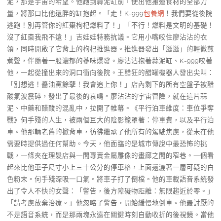
泥，那是宇宙的希望。他跑到蒜泥缸前，使出他搬運食材的全部力
量，將那口比他還胖的缸抱起。「走！K-999
包養網
！我們要從後院
逃跑！別再管你的紅棗枸杞燃料了！」「不行！燃料是文明的基礎！
沒了紅棗我飛不遠！」吉娃娃特務抗議。它用小嘴咬住廖沾沾的衣
領，同時開啟了它背上的枸杞推進器。推進器發出「滋滋」的輕微煎
煮聲，伴隨著一股濃郁的蔘味爆發。廖沾沾抱著蒜泥缸、K-999咬著
他，一起從撞出來的洞口衝向後院。王醋狂的醋罐機器人發出尖叫：
「別想逃！醬油黨餘孽！我會追上你！」店內剩下的所有空盤子被醋
酸氣波震碎，發出了最後的哀鳴。廖沾沾的宇宙冒險，就在這片蒜
泥、中藥和醋酸的混亂中，拉開了帷幕。《平行泊車維度：車位爭奪
戰》何手殘的人生，被兩個巨大的陰影籠罩著：停車費，以及平行泊
車。他那輛老舊的掀背車，彷彿繼承了他所有的駕駛焦慮，從未在他
需要時提供過任何幫助。今天，他面臨的是城市傳說中最恐怖的挑
戰，一條夾在理髮店與一間專賣金屬雕像的畫廊之間的窄巷。一個看
起來比他車子尺寸小上三十公分的停車格，上面還灑著一層可疑的白
色粉末。何手殘深吸一口氣。將車子打了倒檔。他的車載語音系統發
出了令人不快的女聲：「警告，後方障礙物距離：無限趨近於零。」
「請考慮放棄治療。」他忽略了警告，開始緩慢地倒車。他最討厭的
不是語音系統，而是那兩塊永遠在關鍵時刻自動收折的後視鏡。當他