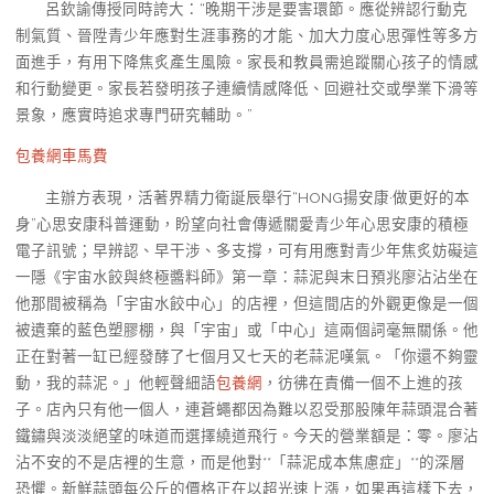
呂欽諭傳授同時誇大：“晚期干涉是要害環節。應從辨認行動克
制氣質、晉陞青少年應對生涯事務的才能、加大力度心思彈性等多方
面進手，有用下降焦炙產生風險。家長和教員需追蹤關心孩子的情感
和行動變更。家長若發明孩子連續情感降低、回避社交或學業下滑等
景象，應實時追求專門研究輔助。”
包養網車馬費
主辦方表現，活著界精力衛誕辰舉行“HONG揚安康·做更好的本
身”心思安康科普運動，盼望向社會傳遞關愛青少年心思安康的積極
電子訊號；早辨認、早干涉、多支撐，可有用應對青少年焦炙妨礙這
一隱《宇宙水餃與終極醬料師》第一章：蒜泥與末日預兆廖沾沾坐在
他那間被稱為「宇宙水餃中心」的店裡，但這間店的外觀更像是一個
被遺棄的藍色塑膠棚，與「宇宙」或「中心」這兩個詞毫無關係。他
正在對著一缸已經發酵了七個月又七天的老蒜泥嘆氣。「你還不夠靈
動，我的蒜泥。」他輕聲細語
包養網
，彷彿在責備一個不上進的孩
子。店內只有他一個人，連蒼蠅都因為難以忍受那股陳年蒜頭混合著
鐵鏽與淡淡絕望的味道而選擇繞道飛行。今天的營業額是：零。廖沾
沾不安的不是店裡的生意，而是他對**「蒜泥成本焦慮症」**的深層
恐懼。新鮮蒜頭每公斤的價格正在以超光速上漲，如果再這樣下去，