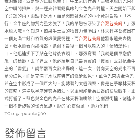
我的金錢，就是你的正面能量！」牛土豪的行為，讓張水瓶的光束在
空中瞬間扭曲，與一種夾雜著銅臭味的金色光芒對撞。天空開始下起
了荒謬的雨。雨點不是水，而是閃耀著淚光的小小黃銅齒輪。「不
行！金牛座的物質力量太強了！我的單戀被汙染了
台灣包養網
！」張
水瓶大喊。他知道，如果牛土豪的物質力量勝出，林天秤將會被困在
一個充滿金錢和俗氣的虛假愛情裡，而
台灣包養網
他將永遠失去機
會。張水瓶看向那機器，還剩下最後一個可以輸入的「情緒燃料」
口。他迅速撕下了貼在他背後衣領上，那張寫著「我就是個單戀傻
瓜」的標籤，丟了進去。他必須用自己最真實的「傻氣」去對抗金牛
座的「霸氣」！調節器再次發出轟鳴，這一次，射向天空的光束不再
是彩虹色，而是充滿了水瓶座特有的怪誕藍色**。藍色光束與金色光
芒在空中形成了一個巨大的、旋轉著的太極圖案，像是在爭奪林天秤
的靈魂。這場以星座運勢為賭注、以單戀能量為武器的荒唐戰爭，正
式打響了。藍色與金色的光芒在林天秤咖啡館上空劇烈衝撞，創造出
一個不斷旋轉的怪異氣旋。形的“心靈傷風”，助力他們
TC:sugarpopular900
發佈留言