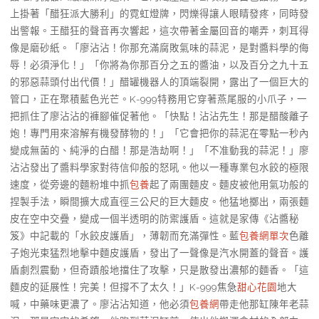
上掛著「醋狂派大勝利」的霓虹燈牌，閃爍得讓人眼睛發疼，同時發
出警報。王醋狂的聲音再次響起，這次帶著金屬回音的嘲弄，刺耳得
像是磨砂紙。「廖沾沾！你那充滿腐敗氣味的蒜泥，是對醬料學的侮
辱！必須淨化！」「你將為你那百分之五的醬油，以及百分之九十五
的邪惡蒜頭付出代價！」醋罐機器人的頂端裂開，露出了一個巨大的
管口，正在聚積藍色光芒。K-999特務用它穿著燕尾服的小爪子，一
把抓住了廖沾沾的褲腳催促著他。「快點！沾沾先生！那是醋酸離子
炮！專門用來溶解有機發酵物的！」「它會把你的蒜泥在零點一秒內
變成無菌的、純淨的白醋！那是浩劫啊！」「不准動我的蒜泥！」廖
沾沾發出了醬料學家對待信仰般的怒吼。他以一種專業包水餃的極限
速度，從旁邊的麵粉堆中抓
包養
起了兩團麵皮。麵皮被他用氣功般的
捏製手法，瞬間擴大成直徑三公尺的巨大麵皮。他猛地擲出，兩張麵
皮在空中交疊，變成一個半透明的防禦護盾。這就是家傳《沾醬秘
笈》中記載的「水餃皮護盾」，薄韌而充滿彈性。藍
包養網單次
色離
子炮光束猛烈地擊中麵皮護盾，發出了一聲像是汽水開蓋的聲音。護
盾劇烈震動，但奇蹟般地擋住了攻擊，只是散發出濃郁的麵香。「這
麵皮的延展性！完美！但撐不了太久！」K-999焦急
甜心花園
地大
喊，中藥味更濃了。廖沾沾知道，他必須
包養網
帶走他那缸陳年老蒜