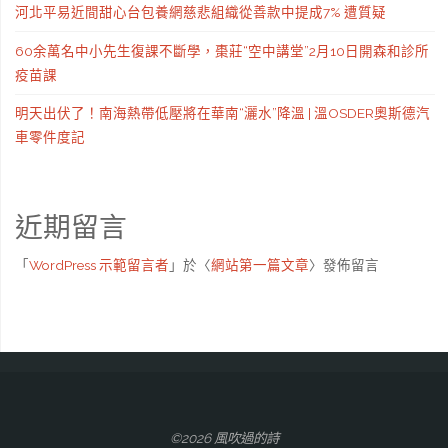
河北平易近間甜心台包養網慈悲組織從善款中提成7% 遭質疑
60余萬名中小先生復課不斷學，棗莊“空中講堂”2月10日開森和診所
疫苗課
明天出伏了！南海熱帶低壓將在華南“灑水”降溫 | 溫OSDER奧斯德汽
車零件度記
近期留言
「
WordPress 示範留言者
」於〈
網站第一篇文章
〉發佈留言
©2026 風吹過的詩