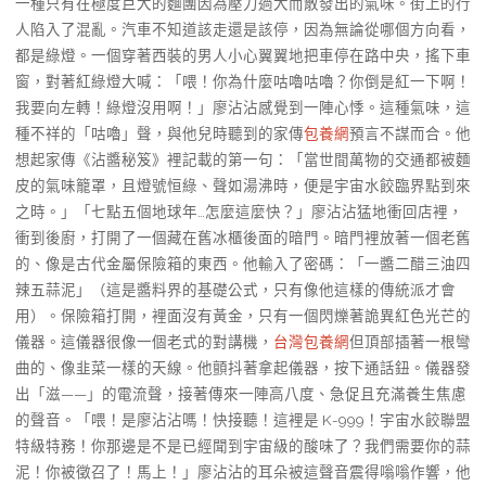
一種只有在極度巨大的麵團因為壓力過大而散發出的氣味。街上的行
人陷入了混亂。汽車不知道該走還是該停，因為無論從哪個方向看，
都是綠燈。一個穿著西裝的男人小心翼翼地把車停在路中央，搖下車
窗，對著紅綠燈大喊：「喂！你為什麼咕嚕咕嚕？你倒是紅一下啊！
我要向左轉！綠燈沒用啊！」廖沾沾感覺到一陣心悸。這種氣味，這
種不祥的「咕嚕」聲，與他兒時聽到的家傳
包養網
預言不謀而合。他
想起家傳《沾醬秘笈》裡記載的第一句：「當世間萬物的交通都被麵
皮的氣味籠罩，且燈號恒綠、聲如湯沸時，便是宇宙水餃臨界點到來
之時。」「七點五個地球年…怎麼這麼快？」廖沾沾猛地衝回店裡，
衝到後廚，打開了一個藏在舊冰櫃後面的暗門。暗門裡放著一個老舊
的、像是古代金屬保險箱的東西。他輸入了密碼：「一醬二醋三油四
辣五蒜泥」（這是醬料界的基礎公式，只有像他這樣的傳統派才會
用）。保險箱打開，裡面沒有黃金，只有一個閃爍著詭異紅色光芒的
儀器。這儀器很像一個老式的對講機，
台灣包養網
但頂部插著一根彎
曲的、像韭菜一樣的天線。他顫抖著拿起儀器，按下通話鈕。儀器發
出「滋——」的電流聲，接著傳來一陣高八度、急促且充滿養生焦慮
的聲音。「喂！是廖沾沾嗎！快接聽！這裡是 K-999！宇宙水餃聯盟
特級特務！你那邊是不是已經聞到宇宙級的酸味了？我們需要你的蒜
泥！你被徵召了！馬上！」廖沾沾的耳朵被這聲音震得嗡嗡作響，他