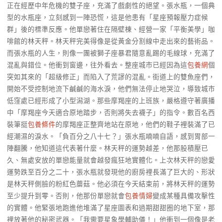
正在經歷中年危機的雙子座，充滿了戲劇性的絕望。張水瓶，一個典
型的水瓶座，立刻感到一陣恐慌，這是他患有「星座預報壓力症候
群」後的標準反應。他單戀著住在隔壁棟、經營一家「平衡美學」咖
啡館的林天秤。林天秤完美得像是從黃金分割線中走出來的藝術品。
而張水瓶的人生，則像一團被獅子座暴君隨意亂踢的毛線球，充滿了
混亂與錯位。他衝到窗邊，往外看去。整座城市已經因為這
包養網
個
突如其來的「超級修正」而陷入了荒謬的混亂。街道上的雙魚座們，
開始不受控制地流下鹹鹹的海水淚，他們無法停止地哭泣，導致城市
低窪處已經形成了小型潟湖。那些摩羯座的上班族，嚴格遵守著廣播
中「摩羯座今天適合原地踏步，否則將失去襪子」的指令。數百名西
裝筆挺
包養條件
的摩羯座正整齊地站在原地，他們的鞋子裡裝滿了已
經潮濕的淚水。「負百分之八十七？」張水瓶喃喃自語，感到胃部一
陣翻騰，他知道這代表著什麼。林天秤的運勢越差，他那股積壓已
久、無處安放的單戀能量就會越發瘋狂地實體化。上次林天秤的戀愛
運勢跌至百分之二十，張水瓶就發現他的廚房裡長滿了巨大的、形狀
是林天秤側臉的粉紅色蘑菇。他必須在今天結束前，將林天秤的運勢
至少提升到零。否則，他那份單戀就會
包養情婦
變成某種具備攻擊性
的實體。他緊張地跑進他堆滿了星座圖表和過期甜甜圈的地下室，那
裡放著他的秘密武器。「我需要星象學輔助儀！」他衝到一個像是老