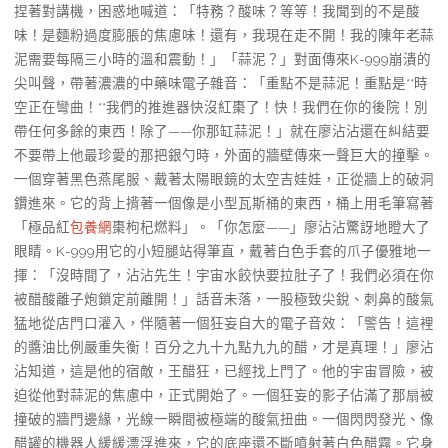
捏著對講機，困惑地喊道：「特務？酸味？等等！我聞到的不是酸
味！是麵粉過度膨脹的焦慮味！還有，我現在走不開！我的陳年老蒜
泥需要每隔三小時的溫和震動！」「蒜泥？」對面傳來K-999崩潰的
尖叫聲，帶著濃濃的中藥味電子雜音：「重點不是蒜泥！重點是**時
空正在彎曲！**我們的推進器快沒紅棗了！快！我們在你的後院！別
帶任何多餘的東西！除了——你那缸蒜泥！」就在廖沾沾還在糾結要
不要帶上他最珍愛的那把銀勺時，外面的牆壁傳來一聲巨大的撞擊。
一個穿著黑色燕尾服、戴著太陽眼鏡的太空吉娃娃，正從牆上的破洞
鑽進來。它的背上揹著一個像是小型瓦斯桶的東西，桶上用毛筆寫著
「極品紅
包養網
棗枸杞燃料」。「你怎麼——」廖沾沾驚訝地瞪大了
眼睛。K-999用它的小短腿站得筆直，戴著白色手套的爪子優雅地一
揮：「沒時間了，沾沾先生！宇宙水餃快要拉肚子了！我們必須在你
被醋酸離子炮鎖定前離開！」話音未落，一股極致尖銳、刺鼻的酸氣
猛地從店門口灌入，伴隨著一個狂妄自大的電子音效：「警告！這裡
的醬油比例嚴重失衡！百分之九十九點九九的醋，才是真理！」廖沾
沾知道，這是他的宿敵，王醋狂，已經找上門了。他的宇宙冒險，被
迫從他對蒜泥的焦慮中，正式開始了。一個狂妄的影子佔滿了那扇被
撞破的牆門邊緣，光線一瞬間被極端的酸氣扭曲。一個閃閃發光、像
醋罐的機器人緩緩漂浮進來，它的底座還不斷噴射著白色醋霧。它身