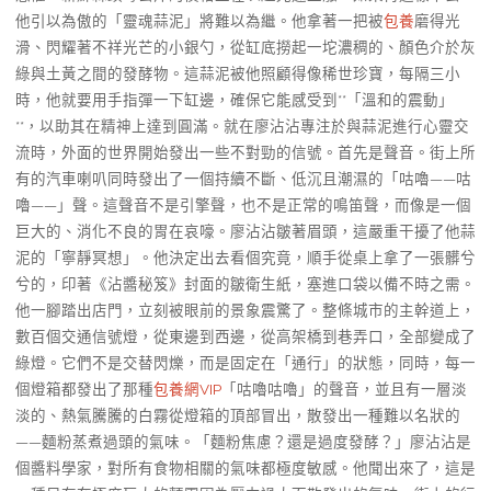
他引以為傲的「靈魂蒜泥」將難以為繼。他拿著一把被
包養
磨得光
滑、閃耀著不祥光芒的小銀勺，從缸底撈起一坨濃稠的、顏色介於灰
綠與土黃之間的發酵物。這蒜泥被他照顧得像稀世珍寶，每隔三小
時，他就要用手指彈一下缸邊，確保它能感受到**「溫和的震動」
**，以助其在精神上達到圓滿。就在廖沾沾專注於與蒜泥進行心靈交
流時，外面的世界開始發出一些不對勁的信號。首先是聲音。街上所
有的汽車喇叭同時發出了一個持續不斷、低沉且潮濕的「咕嚕——咕
嚕——」聲。這聲音不是引擎聲，也不是正常的鳴笛聲，而像是一個
巨大的、消化不良的胃在哀嚎。廖沾沾皺著眉頭，這嚴重干擾了他蒜
泥的「寧靜冥想」。他決定出去看個究竟，順手從桌上拿了一張髒兮
兮的，印著《沾醬秘笈》封面的皺衛生紙，塞進口袋以備不時之需。
他一腳踏出店門，立刻被眼前的景象震驚了。整條城市的主幹道上，
數百個交通信號燈，從東邊到西邊，從高架橋到巷弄口，全部變成了
綠燈。它們不是交替閃爍，而是固定在「通行」的狀態，同時，每一
個燈箱都發出了那種
包養網VIP
「咕嚕咕嚕」的聲音，並且有一層淡
淡的、熱氣騰騰的白霧從燈箱的頂部冒出，散發出一種難以名狀的
——麵粉蒸煮過頭的氣味。「麵粉焦慮？還是過度發酵？」廖沾沾是
個醬料學家，對所有食物相關的氣味都極度敏感。他聞出來了，這是