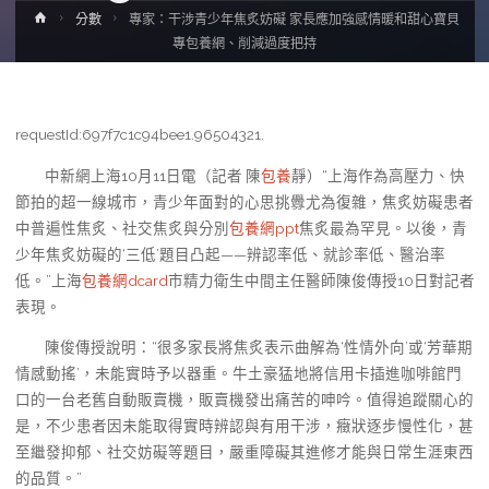
Home
分數
專家：干涉青少年焦炙妨礙 家長應加強感情暖和甜心寶貝
專包養網、削減過度把持
requestId:697f7c1c94bee1.96504321.
中新網上海10月11日電（記者 陳
包養
靜）“上海作為高壓力、快
節拍的超一線城市，青少年面對的心思挑釁尤為復雜，焦炙妨礙患者
中普遍性焦炙、社交焦炙與分別
包養網ppt
焦炙最為罕見。以後，青
少年焦炙妨礙的‘三低’題目凸起——辨認率低、就診率低、醫治率
低。”上海
包養網dcard
市精力衛生中間主任醫師陳俊傳授10日對記者
表現。
陳俊傳授說明：“很多家長將焦炙表示曲解為‘性情外向’或‘芳華期
情感動搖’，未能實時予以器重。牛土豪猛地將信用卡插進咖啡館門
口的一台老舊自動販賣機，販賣機發出痛苦的呻吟。值得追蹤關心的
是，不少患者因未能取得實時辨認與有用干涉，癥狀逐步慢性化，甚
至繼發抑郁、社交妨礙等題目，嚴重障礙其進修才能與日常生涯東西
的品質。”