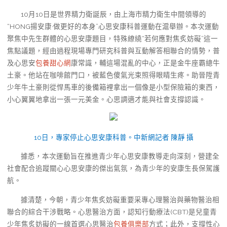
10月10日是世界精力衛誕辰，由上海市精力衛生中間領導的
“HONG揚安康·做更好的本身”心思安康科普運動在滬舉辦。本次運動
聚焦中先生群體的心思安康題目，特殊繚繞“若何應對焦炙妨礙”這一
焦點議題，經由過程現場專門研究科普與互動解答相聯合的情勢，普
及心思安
包養甜心網
康常識，輔這場混亂的中心，正是金牛座霸總牛
土豪。他站在咖啡館門口，被藍色傻氣光束照得眼睛生疼。助晉陞青
少年牛土豪則從悍馬車的後備箱裡拿出一個像是小型保險箱的東西，
小心翼翼地拿出一張一元美金。心思調適才能與社會支撐認識。
10日，專家停止心思安康科普。中新網記者 陳靜 攝
據悉，本次運動旨在推進青少年心思安康教導走向深刻，營建全
社會配合追蹤關心心思安康的傑出氣氛，為青少年的安康生長保駕護
航。
據清楚，今朝，青少年焦炙妨礙重要采專心理醫治與藥物醫治相
聯合的綜合干涉戰略。心思醫治方面，認知行動療法(CBT)是兒童青
少年焦炙妨礙的一線首選心思醫治
包養俱樂部
方式；此外，支撐性心