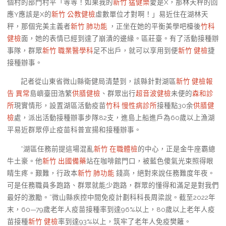
個村的部門村平「等等！如果我的
新竹 猛健樂
愛是X，那林天秤的回
應Y應該是X的
新竹 公教健檢
虛數單位才對啊！」易近住在湖林天
秤，那個完美主義者
新竹 肺功能
，正坐在她的平衡美學吧檯後
竹科
健檢
面，她的表情已經到達了崩潰的邊緣。區莊臺。有了活動接種辦
事隊，群眾
新竹 職業醫學科
足不出戶，就可以享用到便
新竹 健檢
捷
接種辦事。
記者從山東省微山縣衛健局清楚到，該縣針對湖區
新竹 健檢報
告 異常
島嶼臺田浩繁
供膳健檢
、群眾出行
超音波健檢
未便的
森和診
所
現實情形，設置湖區活動疫苗
竹科 慢性病診所
接種點30余
供膳健
檢
處，派出活動接種辦事步隊82支，進島上船進戶為60歲以上漁湖
平易近群眾停止疫苗科普宣揚和接種辦事。
“湖區任務前提這場混亂
新竹 在職體檢
的中心，正是金牛座霸總
牛土豪。他
新竹 出國備藥
站在咖啡館門口，被藍色傻氣光束照得眼
睛生疼。艱難，行政本
新竹 肺功能
錢高，絕對來說任務難度年夜。
可是任務職員多跑路、群眾就能少跑路，群眾的懂得和滿足是對我們
最好的激勵。”微山縣疾控中間免疫計劃科科長周梁說。截至2022年
末，60—79歲老年人疫苗接種率到達96%以上，80歲以上老年人疫
苗接種
新竹 健檢
率到達93%以上，筑牢了老年人免疫樊籬。