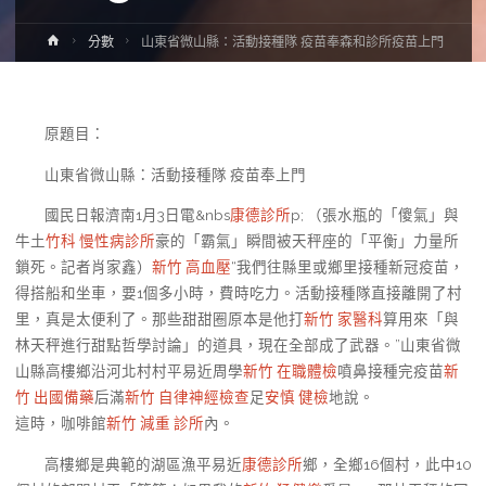
Home
分數
山東省微山縣：活動接種隊 疫苗奉森和診所疫苗上門
原題目：
山東省微山縣：活動接種隊 疫苗奉上門
國民日報濟南1月3日電&nbs
康德診所
p; （張水瓶的「傻氣」與
牛土
竹科 慢性病診所
豪的「霸氣」瞬間被天秤座的「平衡」力量所
鎖死。記者肖家鑫）
新竹 高血壓
“我們往縣里或鄉里接種新冠疫苗，
得搭船和坐車，要1個多小時，費時吃力。活動接種隊直接離開了村
里，真是太便利了。那些甜甜圈原本是他打
新竹 家醫科
算用來「與
林天秤進行甜點哲學討論」的道具，現在全部成了武器。”山東省微
山縣高樓鄉沿河北村村平易近周學
新竹 在職體檢
噴鼻接種完疫苗
新
竹 出國備藥
后滿
新竹 自律神經檢查
足
安慎 健檢
地說。
這時，咖啡館
新竹 減重 診所
內。
高樓鄉是典範的湖區漁平易近
康德診所
鄉，全鄉16個村，此中10