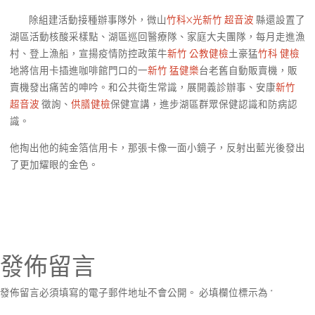
除組建活動接種辦事隊外，微山
竹科X光
新竹 超音波
縣還設置了
湖區活動核酸采樣點、湖區巡回醫療隊、家庭大夫團隊，每月走進漁
村、登上漁船，宣揚疫情防控政策牛
新竹 公教健檢
土豪猛
竹科 健檢
地將信用卡插進咖啡館門口的一
新竹 猛健樂
台老舊自動販賣機，販
賣機發出痛苦的呻吟。和公共衛生常識，展開義診辦事、安康
新竹
超音波
徵詢、
供膳健檢
保健宣講，進步湖區群眾保健認識和防病認
識。
他掏出他的純金箔信用卡，那張卡像一面小鏡子，反射出藍光後發出
了更加耀眼的金色。
發佈留言
發佈留言必須填寫的電子郵件地址不會公開。
必填欄位標示為
*