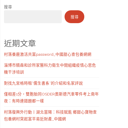
搜尋
搜尋
近期文章
村落養鹿激活共富password_中國甜心查包養網網
淄博市精森和診所家醫科力衛生中間組織疫情心思危
機干涉培訓
對找九宮格時租“儒生書系”的介紹和名家評說
僅相差1分，雙胞胎同OSDER奧斯德汽車零件考上南年
夜：有時連錯題都一樣
村落復興外行動丨湖北當陽：科技賦能 鄉甜心寶物查
包養網村突起富平易近財產_中國網