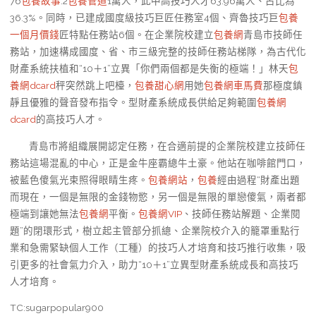
76
包養故事
.2
包養管道
1萬人，此中高技巧人才63.96萬人、占比為
36.3%。同時，已建成國度級技巧巨匠任務室4個、齊魯技巧巨
包養
一個月價錢
匠特點任務站6個。在企業院校建立
包養網
青島市技師任
務站，加速構成國度、省、市三級完整的技師任務站梯隊，為古代化
財產系統扶植和“10＋1”立異「你們兩個都是失衡的極端！」林天
包
養網dcard
秤突然跳上吧檯，
包養甜心網
用她
包養網車馬費
那極度鎮
靜且優雅的聲音發布指令。型財產系統成長供給足夠範圍
包養網
dcard
的高技巧人才。
青島市將組織展開認定任務，在合適前提的企業院校建立技師任
務站這場混亂的中心，正是金牛座霸總牛土豪。他站在咖啡館門口，
被藍色傻氣光束照得眼睛生疼。
包養網站
，
包養
經由過程“財產出題
而現在，一個是無限的金錢物慾，另一個是無限的單戀傻氣，兩者都
極端到讓她無法
包養網
平衡。
包養網VIP
、技師任務站解題、企業閱
題”的閉環形式，樹立起主管部分抓總、企業院校介入的籠罩重點行
業和急需緊缺個人工作（工種）的技巧人才培育和技巧推行收集，吸
引更多的社會氣力介入，助力“10＋1”立異型財產系統成長和高技巧
人才培育。
TC:sugarpopular900