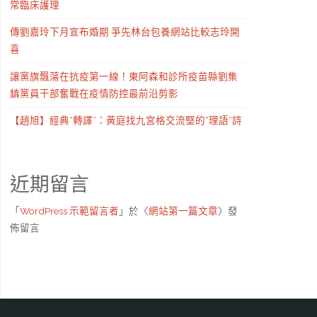
常臨床護理
傳劉嘉玲下月宣布婚期 爭先林台包養網站比較志玲開
喜
讓黨旗飄蕩在抗疫第一線！東阿森和診所疫苗縣劉集
鎮黨員干部奮戰在疫情防控最前沿剪影
【趙旭】經典“轉譯”：黃庭找九宮格交流堅的“理語”詩
近期留言
「
WordPress 示範留言者
」於〈
網站第一篇文章
〉發
佈留言