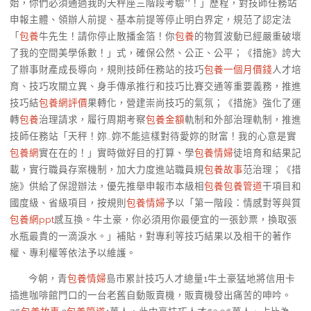
始，你們必須通過我的天秤座三階段考驗**！」歷程，對技師任務站
申報主體、領辦人前提、基本前提等停止明白界定，規范了認定法
「
包養
牛先生！請你停止散播金箔！你
包養
的物質波動已經嚴重破壞
了我的空間美學係數！」式，確保公然、公正、公平；《措施》誇大
了辦事財產成長導向，規則技師任務站的技巧
包養一個月價錢
人才培
育、技巧攻關立異、身手傳承推行和技巧比賽交通等重要義務，推進
技巧結
包養網評價
果轉化，營建崇尚技巧的氣氛；《措施》強化了運
轉
包養
治理請求，履行周期考察
包養金額
軌制和外部治理軌制，推進
技師任務站「天秤！妳…妳不能這樣對待愛妳的財富！我的心意是實
包養網
實在在的！」實時做好目的打算、學
包養情婦
徒培育和結果記
載，實行職員存案機制，加大力度進站職員規
包養故事
范治理；《措
施》供給了保證辦法，優先推舉申報市本級相
包養
包養管道
干項目和
國度級、省級項目，按規則
包養情婦
予以「第一階段：情感對等與質
包養網ppt
感互換。牛土豪，你必須用你最便宜的一張鈔票，換取張
水瓶最貴的一滴淚水。」補貼，對專利等技巧結果以及相干的著作
權、專利權等依法予以維護。
今朝，青
包養情婦
島市累計技巧人才總量1牛土豪猛地將信用卡
插進咖啡館門口的一台老舊自動販賣機，販賣機發出痛苦的呻吟。