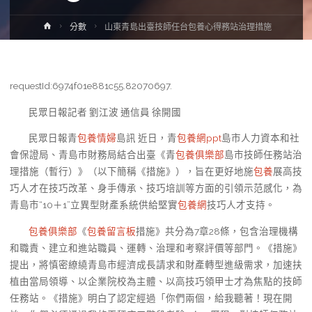
Home
分數
山東青島出臺技師任台包養心得務站治理措施
requestId:6974f01e881c55.82070697.
民眾日報記者 劉江波
通信員 徐開國
民眾日報
青
包養情婦
島訊 近日，青
包養網ppt
島市人力資本和社
會保證局、青島市財務局結合出臺《青
包養俱樂部
島市技師任務站治
理措施（暫行）》（以下簡稱《措施》），旨在更好地施
包養
展高技
巧人才在技巧改革、身手傳承、技巧培訓等方面的引領示范感化，為
青島市“10＋1”立異型財產系統供給堅實
包養網
技巧人才支持。
包養俱樂部
《
包養留言板
措施》共分為7章28條，包含治理機構
和職責、建立和進站職員、運轉、治理和考察評價等部門。《措施》
提出，將慎密繚繞青島市經濟成長請求和財產轉型進級需求，加速扶
植由當局領導、以企業院校為主體、以高技巧領甲士才為焦點的技師
任務站。《措施》明白了認定經過「你們兩個，給我聽著！現在開