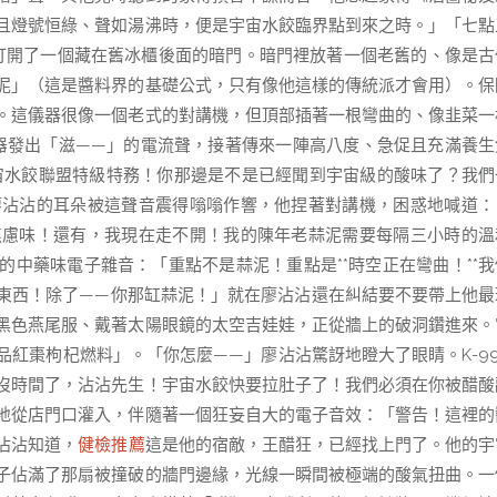
且燈號恒綠、聲如湯沸時，便是宇宙水餃臨界點到來之時。」「七點
打開了一個藏在舊冰櫃後面的暗門。暗門裡放著一個老舊的、像是古
泥」（這是醬料界的基礎公式，只有像他這樣的傳統派才會用）。保
。這儀器很像一個老式的對講機，但頂部插著一根彎曲的、像韭菜一
器發出「滋——」的電流聲，接著傳來一陣高八度、急促且充滿養生
宇宙水餃聯盟特級特務！你那邊是不是已經聞到宇宙級的酸味了？我們
廖沾沾的耳朵被這聲音震得嗡嗡作響，他捏著對講機，困惑地喊道：
焦慮味！還有，我現在走不開！我的陳年老蒜泥需要每隔三小時的溫
的中藥味電子雜音：「重點不是蒜泥！重點是**時空正在彎曲！**
東西！除了——你那缸蒜泥！」就在廖沾沾還在糾結要不要帶上他最
黑色燕尾服、戴著太陽眼鏡的太空吉娃娃，正從牆上的破洞鑽進來。
紅棗枸杞燃料」。「你怎麼——」廖沾沾驚訝地瞪大了眼睛。K-99
沒時間了，沾沾先生！宇宙水餃快要拉肚子了！我們必須在你被醋酸
地從店門口灌入，伴隨著一個狂妄自大的電子音效：「警告！這裡的
沾沾知道，
健檢推薦
這是他的宿敵，王醋狂，已經找上門了。他的宇
子佔滿了那扇被撞破的牆門邊緣，光線一瞬間被極端的酸氣扭曲。一