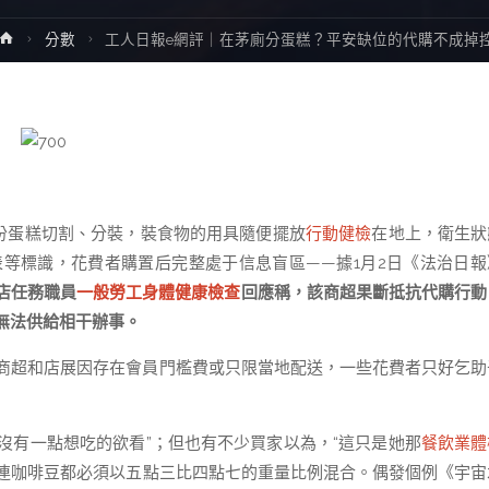
Home
分數
工人日報e網評｜在茅廁分蛋糕？平安缺位的代購不成掉
夜份蛋糕切割、分裝，裝食物的用具隨便擺放
行動健檢
在地上，衛生狀
等標識，花費者購置后完整處于信息盲區——據1月2日《法治日報
店任務職員
一般勞工身體健康檢查
回應稱，該商超果斷抵抗代購行動
無法供給相干辦事。
商超和店展因存在會員門檻費或只限當地配送，一些花費者只好乞助
，沒有一點想吃的欲看”；但也有不少買家以為，“這只是她那
餐飲業體
連咖啡豆都必須以五點三比四點七的重量比例混合。偶發個例《宇宙