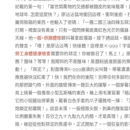
記載的第一句：「當世間萬物的交通都被麵皮的氣味籠罩，
地球年…怎麼這麼快？」廖沾沾猛地衝回店裡，衝到後廚，
屬保險箱的東西。他輸入了密碼：「一醬二醋三油四辣五蒜
打開，裡面沒有黃金，只有一個閃爍著詭異紅色光芒的儀器
天線。他
一般+供膳體檢
顫抖著拿起儀器，按下通話鈕。儀
的聲音。「喂！是廖沾沾嗎！快接聽！這裡是 K-999！
勞工身體健康檢查
需要你的蒜泥！你被徵召了！馬上！」
務？酸味？等等！我聞到的不是酸味！是麵粉過度膨脹的
動！」「蒜泥？」對面傳來K-999崩潰的尖叫聲，帶著濃濃
推進器快沒紅棗了！快！我們在你的後院！別帶任何多餘的
的那把銀勺時，外面的牆壁傳來一聲巨大的撞擊。一個穿著
背上揹著一個像是小型瓦斯桶的東西，桶上用毛筆寫著「極品
它的小短腿站得筆直，戴著白色手套的爪子優雅地一揮：「
炮鎖定前離開！」話音未落，一股極致尖銳、刺鼻的酸氣猛
比例嚴重失衡！百分之九十九點九九的醋，才是真理！」廖
險，被迫從他對蒜泥的焦慮中，正式開始了。一個狂妄的影