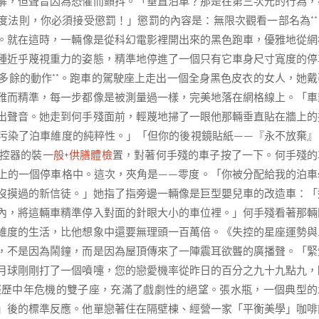
解，但聲音因為恐懼而顫抖。「垂直泊車？那是在第三次元的行為，
度法則，你必須接受懲罰！」懲罰的內容是：無限次觀看一部名為**
。就在這時，一輛像是從科幻電影裡開出來的黑色跑車，優雅地從網
種近乎蔑視重力的姿態，精準地停進了一個只有它車身尺寸寬度的停
多餘的動作**。跑車的駕駛座上走出一個全身黑色皮衣的女人，她戴
雅而精準，每一步都像是被測量過一樣，完美地落在網格線上。「車
出聲音。她走到何手殘面前，輕蔑地掃了一眼他那輛垂直貼在牆上的
污染了泊車維度的純粹性。」「但你的後視鏡貼紙——『永不放棄』
控器的裝
一般+供膳體檢
置，對著何手殘的車子按了一下。何手殘的
上的一個停車格中。這次，夾角是——零度。「你被分配給我的泊車
沒摸過的新信徒。」她指了指旁邊一輛像是巨型嬰兒車的改造車：「
內，將這輛車精準停入對面的針眼大小的車位裡。」何手殘看著那輛
維度的生活，比他想象中還要無理頭一百萬倍。《失控的星座運勢與
，不是因為鬧鐘，而是因為屋頂傳來了一陣震耳欲聾的廣播聲。「緊
月球剛剛打了一個噴嚏，您的戀愛機率從昨日的百分之九十九點九，
經歷中年危機的雙子座，充滿了戲劇性的絕望。張水瓶，一個典型的
」後的標準反應。他單戀著住在隔壁棟、經營一家「平衡美學」咖啡