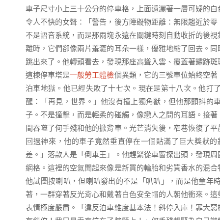
車子尺寸小上三十公分的停車格，上面還灑著一層可疑的白
令人不快的女聲：「警告，後方障礙物距離：無限趨近於零
不是語音系統，而是那兩塊永遠在關鍵時刻自動收折的後視
離時，它們卻像兩片羞澀的耳朵一樣，優雅地縮了回去。同
跳出來了。他轉頭看去，發現那座高聳入雲、覆蓋著鏽跡斑
這棟停車塔是
一般勞工體檢
個異類，它的三號車位始終空著
泊車地獄。他已經失敗了十七次。現在是第十八次。他打
醒：「再見，世界。」他沒有撞上獨角獸，但他那顫抖的
子。不是撞擊，而是輕柔的碰觸，像戀人之間的耳語。接著
間吞噬了何手殘和他的掀背車。光芒消失後，窄巷恢復了平
回過神來，他的車子竟然垂直停在一個貼滿了巨大獎狀的
差。」落款人是「倒車王」。他趕緊從車窗探出頭，發現周
網格。這裡的空氣聞起來像是新買的輪胎和劣質香水的混合
他試圖按喇叭，但喇叭發出的不是「叭叭」，而是他童年
著，一群穿著反光背心和戴著白色安全帽的人朝他衝來。這
表情極度嚴肅。「違反泊車維度基本法！斜停入庫！罪大惡