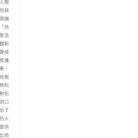
人眼
的蒜
頂端
「快
是浩
麵粉
變成
皮護
美！
他跑
燃料
枸杞
洞口
出了
的人
提供
比他