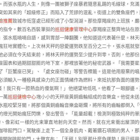
。而張水瓶的人生，則像一團被獅子座暴君隨意亂踢的毛線球，充滿
突如其來的「超級修正」而陷入了荒謬的混亂。街道上的雙魚座們，
檢推薦
致城市低窪處已經形成了小型潟湖。那些摩羯座的上班族，嚴
的指令。數百名西裝筆挺的
巡迴健康管理中心
摩羯座正整齊地站在原
」張水瓶喃喃自語，感到胃部一陣翻騰，他知道這代表著什麼。林天
瘋狂地實體化。上次林天秤的戀愛運勢跌至百分之二十，張水瓶就發
他必須在今天結束前，將林天秤的運勢至少提升到零。否則，他那份
座圖表和過期甜甜圈的地下室，那裡放著他的秘密武器。「我需要星
了「巨蟹座已哭」、「處女座勿碰」等警告標籤。這是他用廢棄的唱
必須輸入一種極具感染力的正面情緒作為燃料，來抵抗那負面的運勢
怪！我只有一腔熱血的傻氣啊！」他絕望地低吼。他看了一眼腳邊。
一萬
巡迴健檢中心
塊小小的天秤座黃銅齒輪組成的音樂盒。他從未送
水瓶咬緊牙關，將那個黃銅齒輪音樂盒砸爛，將所有的齒輪都倒入「
的燈光開始瘋狂閃爍，發出警告。「能量超載！檢測到極致純粹的單
的、像彩虹一樣的光束筆直地射向天空。然而，就在光束衝出屋頂的
咖啡館門口。駕駛座上走下一個全身肌肉、戴著鑽石項圈的男人，那
踢開咖啡館的門，大聲宣布：「天秤！別管那什麼負運勢！我已經用