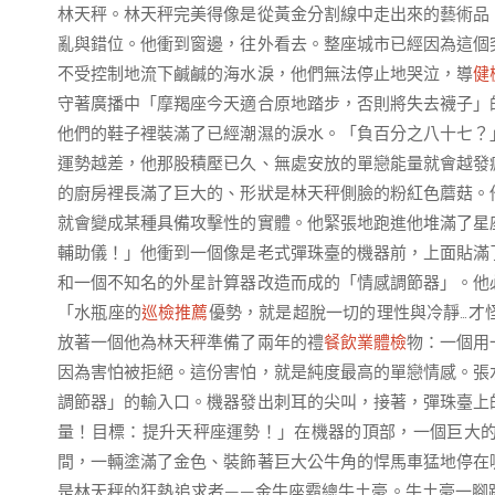
林天秤。林天秤完美得像是從黃金分割線中走出來的藝術品
亂與錯位。他衝到窗邊，往外看去。整座城市已經因為這個
不受控制地流下鹹鹹的海水淚，他們無法停止地哭泣，導
健
守著廣播中「摩羯座今天適合原地踏步，否則將失去襪子」
他們的鞋子裡裝滿了已經潮濕的淚水。「負百分之八十七？
運勢越差，他那股積壓已久、無處安放的單戀能量就會越發
的廚房裡長滿了巨大的、形狀是林天秤側臉的粉紅色蘑菇。
就會變成某種具備攻擊性的實體。他緊張地跑進他堆滿了星
輔助儀！」他衝到一個像是老式彈珠臺的機器前，上面貼滿
和一個不知名的外星計算器改造而成的「情感調節器」。他
「水瓶座的
巡檢推薦
優勢，就是超脫一切的理性與冷靜…才
放著一個他為林天秤準備了兩年的禮
餐飲業體檢
物：一個用
因為害怕被拒絕。這份害怕，就是純度最高的單戀情感。張
調節器」的輸入口。機器發出刺耳的尖叫，接著，彈珠臺上
量！目標：提升天秤座運勢！」在機器的頂部，一個巨大
間，一輛塗滿了金色、裝飾著巨大公牛角的悍馬車猛地停在
是林天秤的狂熱追求者——金牛座霸總牛土豪。牛土豪一腳