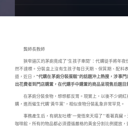
龔師長教師
狹窄逼仄的茅廁竟成了“生孩子車間”：代購徒手將年
然不達標。分裝盒上沒有生孩子每日天期、保質期、配料表
道，近日，
“代購在茅廁分裝蛋糕”的話題沖上熱搜，涉事門
出花費者到門店購置，在代購手中購置的商品呈現售后題目
在茅廁分裝食物，想想都反胃。現實上，以後不少網紅
購，進而催生代購“黃牛黨”，相似食物分裝亂象非常罕見。
事務產生后，有網友吐槽“一覺悟來天塌了”“看著真臟
咖啡館，所有的物品都必須遵循嚴格的黃金分割比例擺放，