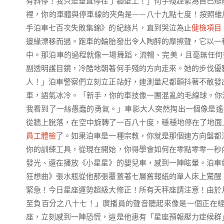
有斜停！我只是垂直停在了牆壁上！」何手殘趕緊為自己辯
裡，你的車體與停車線的夾角是——八十九點七度！按照維
手泊車七百次失敗集錦》的紀錄片，直到哭泣為止
健檢項目
邊緣漂移而過。跑車的輪胎發出令人陶醉的摩擦聲，它以一
中。那泊車的過程就像一場舞蹈，流暢、完美，且毫無任何
副透明護目鏡，冷酷地朝著何手殘的方向走來。她的步伐優
人！」泊車警察們立刻立正站好，連測量尺都顫抖著不敢發
車，語氣冰冷。「新手，你的車技像一團混亂的毛線球。你
我看到了一絲愚蠢的勇氣。」車影大人突然掏出一個像是遙
從牆上脫落，在空中旋轉了一百八十度，穩穩地停在了地面
員工體檢
了。如果泊車是一種宗教，你就是那個連方向盤都
你的訓練工具，從現在開始，你得學會如何在零點零零一秒
發光、還在播放《小星星》的嬰兒車，感到一陣眩暈。泊車
狂想曲》張水瓶從他那張覆蓋著七層舊報紙的單人床上驚醒
緊急！今日星座運勢超級大修正！所有天秤座請注意！由於
至負百分之八十七！」廣播員的聲音聽起來像是一個正在
座，立刻感到一陣恐慌，這是他患有「星座預報壓力症候群