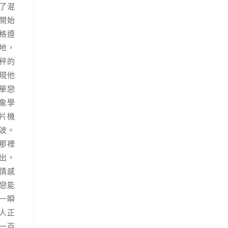
了混
開始
格遵
地，
秤的
現他
單戀
象學
片機
波。
那裡
出，
情感
戀能
一瞬
人正
一百