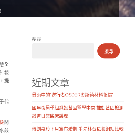
控
搜尋
搜尋
態全
》報
近期文章
，提
暴雨中的“逆行者OSDER奧斯德材料報價”
于代
國年夜醫學組織設基因醫學中間 推動基因檢測
融進日常臨床護理
檢
間
傳劉嘉玲下月宣布婚期 爭先林台包養網站比較
水餃