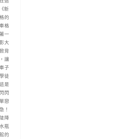
在這
《新
格的
車格
著一
影大
掀背
，讓
車子
學徒
這是
閃閃
單戀
急！
陡降
水瓶
館的