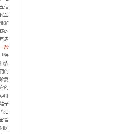
五個
代金
險箱
樣的
焦慮
一般
「特
和震
我們的
珍愛
它的
9用
離子
醬油
宙冒
個閃