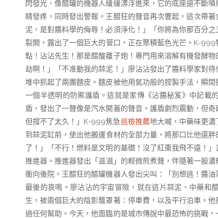
閃發光、像醋罐的機器人緩緩漂浮進來，它的底座還不斷噴
睛發疼，同時發出警報。王醋狂的聲音再次響起，這次帶著
泥，是對醬料學的侮辱！必須淨化！」「你將為你那百分之
裂開，露出了一個巨大的管口，正在聚積藍色光芒。K-99
點！沾沾先生！那是醋酸離子炮！專門用來溶解有機發酵物
劫啊！」「不准動我的蒜泥！」廖沾沾發出了醬料學家對待
堆中抓起了兩團麵皮。麵皮被他用氣功般的捏製手法，瞬間
一個半透明的防禦護盾。這就是家傳《沾醬秘笈》中記載
盾，發出了一聲像是汽水開蓋的聲音。護盾劇烈震動，但奇
但撐不了太久！」K-999焦急
巡檢推薦
地大喊，中藥味更濃
到蒜泥缸前，使出他搬運食材的全部力量，將那口比他還胖的
了！」「不行！燃料是文明的基礎！沒了紅棗我飛不遠！」
推進器。推進器發出「滋滋」的輕微煎煮聲，伴隨著一股濃郁
衝向後院。王醋狂的醋罐機器人發出尖叫：「別想逃！醬油
最後的哀鳴。廖沾沾的宇宙冒險，就在這片蒜泥、中藥和
生，被兩個巨大的陰影籠罩著：停車費，以及平行泊車。他
過任何幫助。今天，他面臨的是城市傳說中最恐怖的挑戰，