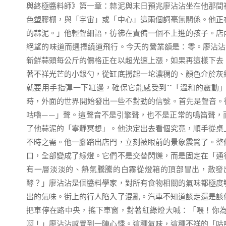
與終極醬料師》第一章：蒜泥與末日預兆廖沾沾坐在他那間
色塑膠棚，與「宇宙」或「中心」這兩個詞毫無關係。他正
的蒜泥。」他輕聲細語，彷彿在責備一個不上進的孩子。店
絕望的味道而選擇繞道飛行。今天的營業額是：零。廖沾沾不
新鮮蒜頭每公斤的價格正在以超光速上漲，如果再這樣下去
著不祥光芒的小銀勺，從缸底撈起一坨濃稠的、顏色介於灰
就要用手指彈一下缸邊，確保它能感受到**「溫和的震動
時，外面的世界開始發出一些不對勁的信號。首先是聲音。
咕嚕——」聲。這聲音不是引擎聲，也不是正常的鳴笛聲，
了他蒜泥的「寧靜冥想」。他決定出去看個究竟，順手從桌
不時之需。他一腳踏出店門，立刻被眼前的景象震驚了。整
口，全部變成了綠燈。它們不是交替閃爍，而是固定在「通
有一層淡淡的、熱氣騰騰的白霧從燈箱的頂部冒出，散發
酵？」廖沾沾是個醬料學家，對所有食物相關的氣味都極度
出的氣味。街上的行人陷入了混亂。汽車不知道該走還是該
把車停在路中央，搖下車窗，對著紅綠燈大喊：「喂！你
啊！」廖沾沾感覺到一陣心悸。這種氣味，這種不祥的「咕