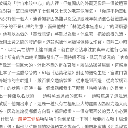
被稱為「宇宙水餃中心」的店裡，但這間店的外觀更像是一個被遺棄
在對著一缸已經發酵了七個月又七天的老蒜泥嘆氣。「你還不夠靈動
內只有他一個人，連蒼蠅都因為難以忍受那股陳年蒜頭混合著鐵鏽與
安的不是店裡的生意，而是他對**「蒜泥成本焦慮症」**的深層恐
，他引以為傲的「靈魂蒜泥」將難以為繼。他拿著一把被磨得光滑、
綠與土黃之間的發酵物。這蒜泥被他照顧得像稀世珍寶，每隔三小時
」**，以助其在精神上達到圓滿。就在廖沾沾專注於與蒜泥進行心靈
街上所有的汽車喇叭同時發出了一個持續不斷、低沉且潮濕的「咕嚕
而像是一個巨大的、消化不良的胃在哀嚎。廖沾沾皺著眉頭，這嚴重
上拿了一張髒兮兮的，印著《沾醬秘笈》封面的皺衛生紙，塞進口袋
條城市的主幹道上，數百個交通信號燈，從東邊到西邊，從高架橋到
行」的狀態，同時，每一個燈箱都發出了那種「咕嚕咕嚕」的聲音，
出一種難以名狀的——麵粉蒸煮過頭的氣味。「麵粉焦慮？還是過
敏感。他聞出來了，這是一種只有在極度巨大的麵團因為壓力過大而
停，因為無論從哪個方向看，都是綠燈。一個穿著西裝的男人小心翼
為什麼咕
一般勞工健檢
嚕咕嚕？你倒是紅一下啊！我要向左轉！綠燈
嚕」聲，與他兒時聽到的家傳預言不謀而合。他想起家傳《沾醬秘笈