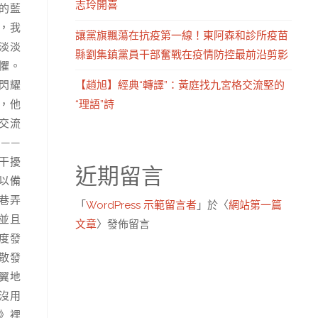
志玲開喜
的藍
，我
讓黨旗飄蕩在抗疫第一線！東阿森和診所疫苗
淡淡
縣劉集鎮黨員干部奮戰在疫情防控最前沿剪影
懼。
【趙旭】經典“轉譯”：黃庭找九宮格交流堅的
閃耀
“理語”詩
，他
交流
——
干擾
近期留言
以備
巷弄
「
WordPress 示範留言者
」於〈
網站第一篇
並且
文章
〉發佈留言
度發
散發
翼地
沒用
》裡