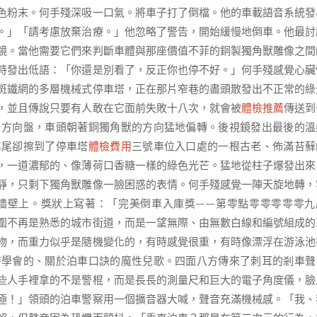
色粉末。何手殘深吸一口氣。將車子打了倒檔。他的車載語音系統發
。」「請考慮放棄治療。」他忽略了警告，開始緩慢地倒車。他最討
鏡。當他需要它們來判斷車體與那座價值不菲的銅製獨角獸雕像之間
時發出低語：「你還是別看了，反正你也停不好。」何手殘感覺心臟
斑鐵網的多層機械式停車塔，正在那片窄巷的盡頭散發出不正常的綠
，並且傳說只要有人敢在它面前失敗十八次，就會被
體檢推薦
傳送到
了方向盤，車頭朝著銅獨角獸的方向猛地偏轉。後視鏡發出最後的溫
車尾卻擦到了停車塔
體檢費用
三號車位入口處的一根古老、佈滿苔蘚
，一道濃郁的、像薄荷口香糖一樣的綠色光芒。猛地從柱子爆發出來
靜，只剩下獨角獸雕像一臉困惑的表情。何手殘感覺一陣天旋地轉，
牆壁上。獎狀上寫著：「完美倒車入庫獎——第零點零零零零零九
圍不再是熟悉的城市街道，而是一望無際、由無數白線和編號組成的
物，而重力似乎是隨機變化的，有時感覺很重，有時像漂浮在游泳池
時學會的、關於泊車口訣的魔性兒歌。四面八方傳來了刺耳的剎車聲
些人手裡拿的不是警棍，而是長長的測量尺和巨大的電子角度儀，臉
極！」領頭的泊車警察用一個擴音器大喊，聲音充滿機械感。「我、