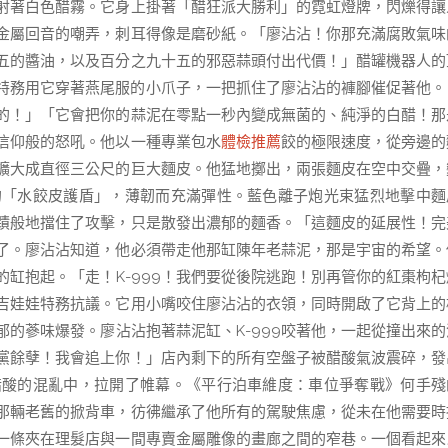
射著白色醋霧。它身上掛著「醋狂派大勝利」的霓虹燈牌，閃爍得讓
金屬回音的嘲弄，刺耳得像是磨砂紙。「廖沾沾！你那充滿腐敗氣味
五的醬油，以及百分之九十五的邪惡蒜頭付出代價！」醋罐機器人的
9特務用它穿著燕尾服的小爪子，一把抓住了廖沾沾的褲腳催促著他。
的！」「它會把你的蒜泥在零點一秒內變成無菌的、純淨的白醋！那
信仰般的怒吼。他以一種專業包水
體檢推薦
餃的極限速度，從旁邊的
擴大成直徑三公尺的巨大麵皮。他猛地擲出，兩張麵皮在空中交疊，
的「水餃皮護盾」，薄韌而充滿彈性。藍色離子炮光束猛烈地擊中麵
蹟般地擋住了攻擊，只是散發出濃郁的麵香。「這麵皮的延展性！完
了。廖沾沾知道，他必須帶走他那缸陳年老蒜泥，那是宇宙的希望。
缸抱起。「走！K-999！我們要從後院逃跑！別再管你的紅棗枸杞
吉娃娃特務抗議。它用小嘴咬住廖沾沾的衣領，同時開啟了它背上的
的蔘味爆發。廖沾沾抱著蒜泥缸、K-999咬著他，一起從撞出來的
黨餘孽！我會追上你！」店內剩下的所有空盤子被醋酸氣波震碎，發
醋酸的混亂中，拉開了帷幕。《平行泊車維度：車位爭奪戰》何手殘
那輛老舊的掀背車，彷彿繼承了他所有的駕駛焦慮，從未在他需要時
一條夾在理髮店與一間專賣金屬雕像的畫廊之間的窄巷。一個看起來