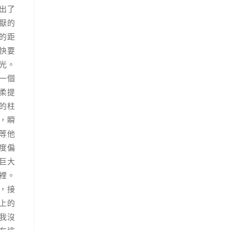
出了
厭的
的距
快要
光。
一個
柔提
的柱
，瞬
等他
度偏
巨大
裡。
，接
上的
我沒