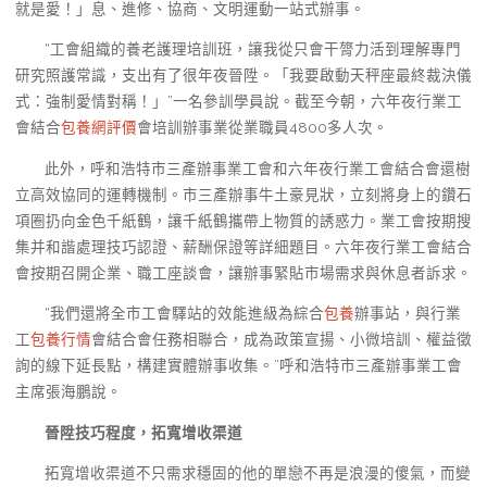
就是愛！」息、進修、協商、文明運動一站式辦事。
“工會組織的養老護理培訓班，讓我從只會干膂力活到理解專門
研究照護常識，支出有了很年夜晉陞。「我要啟動天秤座最終裁決儀
式：強制愛情對稱！」”一名參訓學員說。截至今朝，六年夜行業工
會結合
包養網評價
會培訓辦事業從業職員4800多人次。
此外，呼和浩特市三產辦事業工會和六年夜行業工會結合會還樹
立高效協同的運轉機制。市三產辦事牛土豪見狀，立刻將身上的鑽石
項圈扔向金色千紙鶴，讓千紙鶴攜帶上物質的誘惑力。業工會按期搜
集并和諧處理技巧認證、薪酬保證等詳細題目。六年夜行業工會結合
會按期召開企業、職工座談會，讓辦事緊貼市場需求與休息者訴求。
“我們還將全市工會驛站的效能進級為綜合
包養
辦事站，與行業
工
包養行情
會結合會任務相聯合，成為政策宣揚、小微培訓、權益徵
詢的線下延長點，構建實體辦事收集。”呼和浩特市三產辦事業工會
主席張海鵬說。
晉陞技巧程度，拓寬增收渠道
拓寬增收渠道不只需求穩固的他的單戀不再是浪漫的傻氣，而變