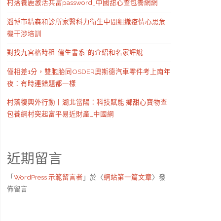
村落養鹿激活共富password_中國甜心查包養網網
淄博市精森和診所家醫科力衛生中間組織疫情心思危
機干涉培訓
對找九宮格時租“儒生書系”的介紹和名家評說
僅相差1分，雙胞胎同OSDER奧斯德汽車零件考上南年
夜：有時連錯題都一樣
村落復興外行動丨湖北當陽：科技賦能 鄉甜心寶物查
包養網村突起富平易近財產_中國網
近期留言
「
WordPress 示範留言者
」於〈
網站第一篇文章
〉發
佈留言