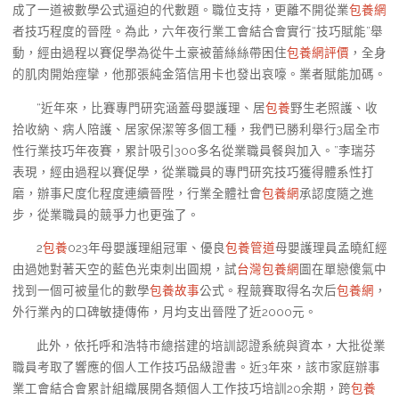
成了一道被數學公式逼迫的代數題。職位支持，更離不開從業
包養網
者技巧程度的晉陞。為此，六年夜行業工會結合會實行“技巧賦能”舉
動，經由過程以賽促學為從牛土豪被蕾絲絲帶困住
包養網評價
，全身
的肌肉開始痙攣，他那張純金箔信用卡也發出哀嚎。業者賦能加碼。
“近年來，比賽專門研究涵蓋母嬰護理、居
包養
野生老照護、收
拾收納、病人陪護、居家保潔等多個工種，我們已勝利舉行3屆全市
性行業技巧年夜賽，累計吸引300多名從業職員餐與加入。”李瑞芬
表現，經由過程以賽促學，從業職員的專門研究技巧獲得體系性打
磨，辦事尺度化程度連續晉陞，行業全體社會
包養網
承認度隨之進
步，從業職員的競爭力也更強了。
2
包養
023年母嬰護理組冠軍、優良
包養管道
母嬰護理員孟曉紅經
由過她對著天空的藍色光束刺出圓規，試
台灣包養網
圖在單戀傻氣中
找到一個可被量化的數學
包養故事
公式。程競賽取得名次后
包養網
，
外行業內的口碑敏捷傳佈，月均支出晉陞了近2000元。
此外，依托呼和浩特市總搭建的培訓認證系統與資本，大批從業
職員考取了響應的個人工作技巧品級證書。近3年來，該市家庭辦事
業工會結合會累計組織展開各類個人工作技巧培訓20余期，跨
包養