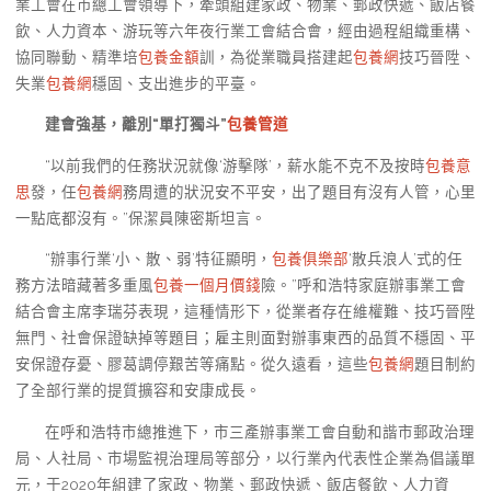
業工會在市總工會領導下，牽頭組建家政、物業、郵政快遞、飯店餐
飲、人力資本、游玩等六年夜行業工會結合會，經由過程組織重構、
協同聯動、精準培
包養金額
訓，為從業職員搭建起
包養網
技巧晉陞、
失業
包養網
穩固、支出進步的平臺。
建會強基，離別“單打獨斗”
包養管道
“以前我們的任務狀況就像‘游擊隊’，薪水能不克不及按時
包養意
思
發，任
包養網
務周遭的狀況安不平安，出了題目有沒有人管，心里
一點底都沒有。”保潔員陳密斯坦言。
“辦事行業‘小、散、弱’特征顯明，
包養俱樂部
‘散兵浪人’式的任
務方法暗藏著多重風
包養一個月價錢
險。”呼和浩特家庭辦事業工會
結合會主席李瑞芬表現，這種情形下，從業者存在維權難、技巧晉陞
無門、社會保證缺掉等題目；雇主則面對辦事東西的品質不穩固、平
安保證存憂、膠葛調停艱苦等痛點。從久遠看，這些
包養網
題目制約
了全部行業的提質擴容和安康成長。
在呼和浩特市總推進下，市三產辦事業工會自動和諧市郵政治理
局、人社局、市場監視治理局等部分，以行業內代表性企業為倡議單
元，于2020年組建了家政、物業、郵政快遞、飯店餐飲、人力資