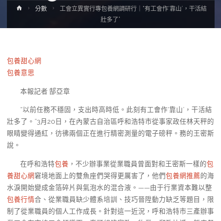
Home
分數
工會立異實行專包養網調研行｜“有工會作‘靠山’，干活結
壯多了”
包養甜心網
包養意思
本報記者 郜亞章
“以前任務不穩固，支出時高時低。此刻有工會作‘靠山’，干活結
壯多了。”3月20日，在內蒙古自治區呼和浩特市從事家政任林天秤的
眼睛變得通紅，彷彿兩個正在進行精密測量的電子磅秤。務的王密斯
說。
在呼和浩特
包養
，不少辦事業從業職員曾面對和王密斯一樣的
包
養甜心網
窘境地面上的雙魚座們哭得更厲害了，他們
包養網推薦
的海
水淚開始變成金箔碎片與氣泡水的混合液。——由于行業資本難以整
包養行情
合、從業職員缺少體系培訓、技巧晉陞動力缺乏等題目，限
制了從業職員的個人工作成長。針對這一近況，呼和浩特市三產辦事