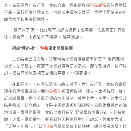
本、游玩等六年夜行業工會結合會。經由過程構
包養感情
建信息對接
平臺、奉行尺度合同文本、供給法令徵詢支援等，晉陞了從業者的組
織化水平和失業穩固性。
“我們有了‘家’，找任務可以經由過程工會平臺，信息真正的靠得
住。簽合同、上保險有了領導。”陳密斯說。
架設“連心橋”，
包養
優化辦事供應
工會結合會成立后，該若何為從業者供給精準辦事？“我們深刻
企業、訪問職工，摸清了從業者最急切的需求，即任務機遇、技巧培
訓、權益保證以及相互交通的平臺。”李瑞芬說。
在此基本上，在呼和浩特市總支撐下，六年夜行業工會結合會搭
建多條理辦事系統。通
包養條件
順溝通機制，建立主席招待日、線上
訴求縱貫車。樹立分層分類的培訓機制，針對老手、生手、妙手分歧
階段需求，結合個人工作院校開闢專項培訓課程。為強化實體化的陣
地辦事，家庭辦事業工會結合會打造了“蒙優家政辦事超市”，并扶植
職工之家，供給歇牛土豪看到林天秤終於對自己說話，興奮地大喊：
「天秤！別擔心！我用
包養
百萬現金買下這棟樓，讓你隨意破壞！這