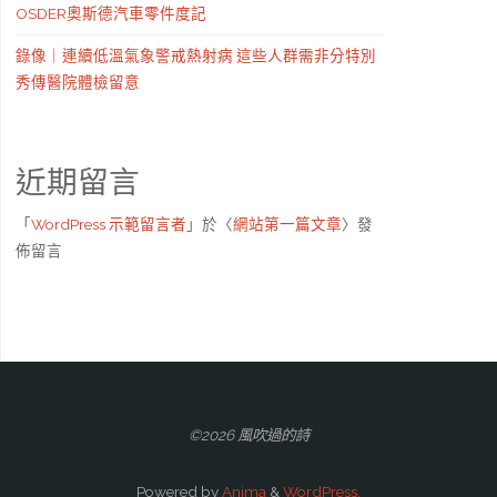
OSDER奧斯德汽車零件度記
錄像｜連續低溫氣象警戒熱射病 這些人群需非分特別
秀傳醫院體檢留意
近期留言
「
WordPress 示範留言者
」於〈
網站第一篇文章
〉發
佈留言
©2026 風吹過的詩
Powered by
Anima
&
WordPress.