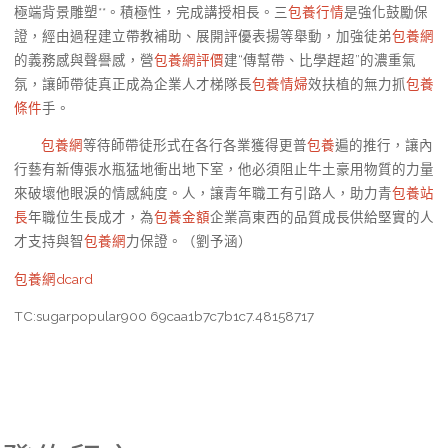
極端背景雕塑**。積極性，完成講授相長。三
包養行情
是強化鼓勵保
證，經由過程建立帶教補助、展開評優表揚等舉動，加強徒弟
包養網
的義務感與聲譽感，營
包養網評價
建“傳幫帶、比學趕超”的濃重氣
氛，讓師帶徒真正成為企業人才梯隊長
包養情婦
效扶植的無力抓
包養
條件
手。
包養網
等待師帶徒形式在各行各業獲得更普
包養
遍的推行，讓內
行藝有新傳張水瓶猛地衝出地下室，他必須阻止牛土豪用物質的力量
來破壞他眼淚的情感純度。人，讓青年職工有引路人，助力青
包養站
長
年職位生長成才，為
包養金額
企業高東西的品質成長供給堅實的人
才支持與智
包養網
力保證。（
劉予涵）
包養網dcard
TC:sugarpopular900 69caa1b7c7b1c7.48158717