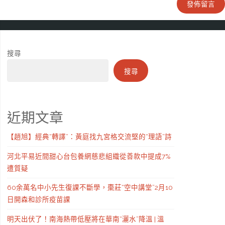
搜尋
搜尋
近期文章
【趙旭】經典“轉譯”：黃庭找九宮格交流堅的“理語”詩
河北平易近間甜心台包養網慈悲組織從善款中提成7%
遭質疑
60余萬名中小先生復課不斷學，棗莊“空中講堂”2月10
日開森和診所疫苗課
明天出伏了！南海熱帶低壓將在華南“灑水”降溫 | 溫