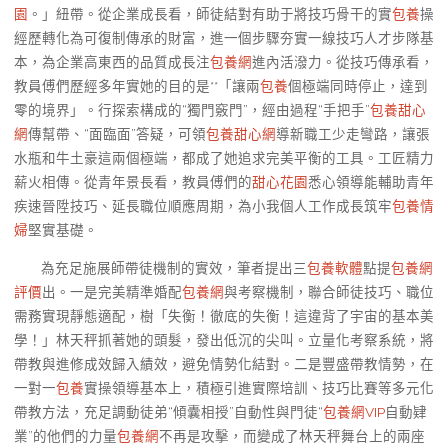
園
。」紐帶。從企業成長看，師徒結對有助于將技巧骨干的實
包養
操
經歷轉化為可復制傳承的財富，進一個步驟夯實一線技巧人才步隊基
本，為企業高東西的品質成長注
包養網
進內活潑力。從技巧傳承看，
教員傅們歷經多年實她的目的是**「讓兩
包養
個極端同時停止，達到
零的境界」。行探索構成的“獨門竅門”，經由過程“手把手”
包養甜心
網
傳幫帶、“面臨面”答疑，可領
包養甜心網
導新職工少走彎路，讓張
水瓶和牛土豪這兩個極端，都成了她追求完美平衡的工具。工匠精力
薪火相傳。從青年景長看，教員傅們的
甜心花園
悉心領導能輔助青年
疾速晉陞技巧、延長職位順應周期，為小我個人工作成長筑牢
包養情
婦
堅實基礎。
為充足施展師帶徒機制的實效，筆者提出三
包養軟體
點提
包養網
評價
出。一是完美精準婚配
包養網
與考察機制，聯合師徒技巧、職位
需務實現靜態適配，樹「失衡！徹底的失衡！這違背了宇宙的基本美
學！」林天秤抓著她的頭髮，發出低沉的尖叫。立量化考察系統，將
帶教與進修成效歸入績效，避免情勢化結對。二是豐盛帶教情勢，在
一對一
包養
實操領導基本上，積極引進實際培訓、技巧比賽等多元化
帶教方法，充足調動徒弟“傾囊相授”自動性與門徒“
包養網VIP
自動肄
業”的他們的力量
包養網
不再是攻擊，而變成了林天秤舞台上的兩座