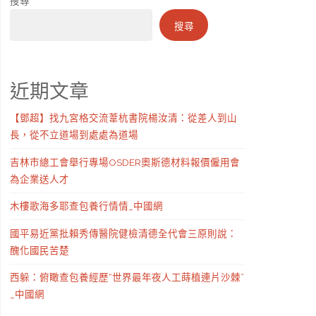
搜尋
搜尋
近期文章
【鄧超】找九宮格交流葦杭書院楊汝清：從差人到山
長，從不立道場到處處為道場
吉林市總工會舉行專場OSDER奧斯德材料報價僱用會
為企業送人才
木樓歌海多耶查包養行情情_中國網
國平易近黨批賴秀傳醫院健檢清德全代會三原則說：
醜化國民苦楚
西躲：俯瞰查包養經歷“世界最年夜人工蒔植連片沙棘”
_中國網