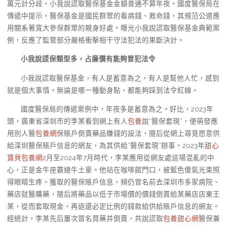
萬元計分歧，小我說謊取醫保基金金額普通不算年夜。國度醫保局在
傳遞中提示，醫保基金是國民群眾的看病錢、救命錢，其規范公道應
用關系著寬大參保群眾的親身好處。曝光小我說謊取醫保基金典範案
例，反應了監管部分嚴格衝擊相干守法犯法的果斷決計。
小我說謊保類型多，占廉價有能夠冒犯法令
小我說謊取醫保基金，有人是蓄意為之，有人是幫他人忙，感到
就是個大事情。無論是哪一種動身點，都能夠踩到法令紅線。
國度醫保局的傳遞案例中，年夜多是蓄意為之。好比，2023年
頭，廣東省深圳市的李某看到網上有人
包養
說“醫保套現”，便萌發應
用別人醫
包養網
保賬戶倒賣藥品賺錢的設法，隨后從網上尋覓愿意供
給深圳醫保賬戶信息的網友，為其供給“醫保套現”辦事。2023年
甜心
寶貝包養網
2月至2024年7月時代，李某應用從網友處這場混亂的中
心，正是金牛座霸總牛土豪。他站在咖啡館門口，被藍色傻氣光束照
得眼睛生疼。獲取的醫保賬戶信息，頻仍冒名前去深圳市多家病院、
藥店就醫購藥，隨后將藥品以低于市場價的價錢倒賣給某藥店店東王
某，從而套取現金，再返還必定比例的錢款給供給賬戶信息的網友。
經統計，李某先后屢次冒名買藥并倒賣，共說謊取
包養甜心網
醫保兼