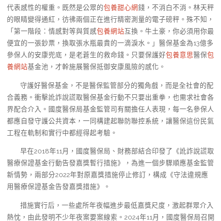
代表感性的權重。既然是公眾的
包養甜心網
錢，不消白不消。林天秤
的眼睛變得通紅，彷彿兩個正在進行精密測量的電子磅秤。殊不知，
「第一階段：情感對等與質感
包養網站
互換。牛土豪，你必須用你最
便宜的一張鈔票，換取張水瓶最貴的一滴淚水。」醫保基金為13億多
參保人的安康兜底，是老蒼生的救命錢。只要保護好
包養意思
醫保
包
養網站
基金池，才幹施展醫保抵御安康風險的感化。
守護好醫保基金，不是醫保監管部分的獨角戲，而是全社會的配
合義務。衝擊訛詐說謊取醫保基金行動不只要出重拳，也需求社會各
界配合介入。國度醫保局基金監管司有關擔任人表現，每一名參保人
都應自發守護公共資本，一同構建起聯防聯控系統，讓醫保這份民氣
工程在軌制和實行中都經得起考驗。
早在2018年11月，國度醫保局、財務部結合印發了《訛詐說謊取
醫療保證基金行動告發嘉獎暫行措施》，為進一個步驟順應基金監管
新情勢，兩部分2022年對原嘉獎措施停止修訂，構成《守法違規應
用醫療保證基金告發嘉獎措施》。
措施實行后，一些處所年夜幅進步最低嘉獎尺度，激起群眾介入
熱忱，由此發明不少年夜案要案線索。2024年11月，國度醫保局召開