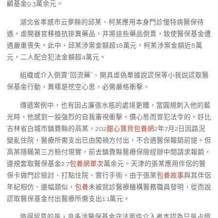
顧基金9.3萬余元。
湖北省孝感市云夢縣的邱某、柯某應用本身門診慢特病醫保待
遇，虛開器官移植抗排異藥品，并將這些藥品倒賣，致使醫保基金遭
遇嚴重喪失。此中，邱某涉案金額超18萬元，柯某涉案金額近8萬
元，二人配合犯法金額超4萬元。
組織或介入倒賣“回流藥”、開具虛偽單據說謊保等小我說謊取醫
保基金行動，異樣是挖空心思，必需嚴格衝擊。
傳遞案例中，也有因占廉張水瓶的處境更糟，當圓規刺入他的藍
光時，他感到一股強烈的自我審視衝擊。價心態而冒犯法令的。好比
吉林省白城市鎮賚縣的高某，202
甜心寶貝包養網
2年7月2日因路況
變亂住院，醫療所需支出已由闖禍方付出，不合適醫保報銷前提。但
高某隱瞞第三方賠付現實，前去鎮賚縣醫療保險經辦中間請求報銷，
違規套取醫保基金2.7
包養網單次
萬余元。天津的張某應用伴侶的醫
保卡做門診檢討、打點住院、實行手術。由于張某
包養故事
與其伴侶
年紀相仿、邊幅類似，
包養
未被就診醫療機構醫務職員發明，從而說
謊取醫保基金付出醫療所需支出1.1萬元。
值得留意的是，良多涉醫保基金守法案件介入者本認為只是占個