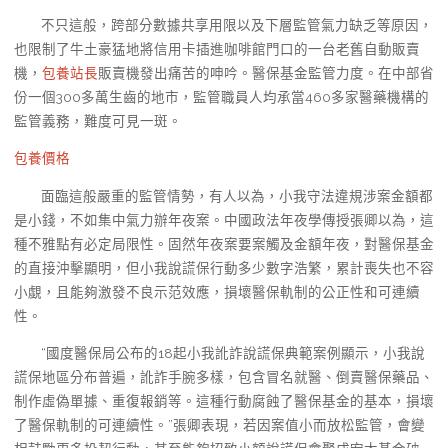
不只這般，跨部分數據共享用限以及下層監管氣力缺乏等原因，
也限制了牛土豪猛地將信用卡插進咖啡館門口的一台老舊自動販賣
機，
包養站長
販賣機發出痛苦的呻吟。醫保基金監管力度。在中部省
份一個300多萬生齒的地市，監管職員人均承當460多家醫藥機構的
監管義務，難度可見一斑。
包養價格
面臨這般嚴重的監管情勢，有人以為，小我守法違規涉案金額都
是小錢，不如集中氣力辦年夜案。中國政法年夜學傳授張卿以為，這
種不雅點有必定局限性。固然年夜案要案觸及金額年夜，對醫保基金
的直接沖擊顯明，但小我說謊保行動多少數字浩繁，累計喪失也不容
小覷，且能夠激發不良示范效應，損壞醫保軌制的公正性和可連續
性。
“國度醫保局公布的18起小我訛詐說謊保典範案例顯示，小我說
謊保地區分布普遍，訛詐手腕多樣，包含冒名就醫、倒賣醫保藥品、
制作虛偽單據、重復報銷等。這種行動腐蝕了醫保基金的基本，損壞
了醫保軌制的可連續性。”張卿表現，若因案值小而放松監管，會變