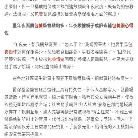
小廉價，但一旦構成鏈條或金額到達數額較年夜尺度，既有能夠被移
送司法機關，又
包養
會見臨持久信譽與參保權限方面的懲戒。
量年夜面廣
包養
監管難點多，年夜數據模子成篩查輔
包養網心得
佐
“年夜夫，給我開點膏藥。”“怎么了？”“我媽膝蓋疼，她居平易
包
養條件
近醫保報得少，您給我寫個診斷，以我名義開得了。”固然代
開藥分歧規，但由於來
包養情婦
開藥的參保人是熟臉兒，社區大夫就
隨手寫了診斷，開出3盒關節止痛膏。
在各地社區衛生辦事中間等下層醫療機構，相似事務時有產生。
醫保基金監管艱苦復雜且具有持久性。參保人基數宏大、就醫場
景疏散，跨省異地就醫、線上線下聯合、私營與公立機構并存，使得
監視范圍難以籠罩全域；社會關系網與“熟人社會”景象在部門地域廣
泛存在：親朋互幫、熟人先容等情況常被視為“情面往來”，不難呈現
醫保軌制所制止的冒用、代付或出借醫保卡等景象；同時，個人工作
說謊保團伙分工日益專門研究化、手腕多元化，給傳統的人工核對與
線索告發帶來挑釁。