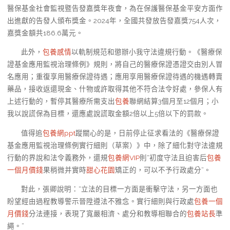
醫保基金社會監視暨告發嘉獎年夜會，為在保護醫保基金平安方面作
出進獻的告發人頒布獎金。2024年，全國共發放告發嘉獎754人次，
嘉獎金額共186.6萬元。
此外，
包養感情
以軌制規范和懲辦小我守法違規行動。《醫療保
證基金應用監視治理條例》規則，將自己的醫療保證憑證交由別人冒
名應用；重復享用醫療保證待遇；應用享用醫療保證待遇的機遇轉賣
藥品，接收返還現金、什物或許取得其他不符合法令好處，參保人有
上述行動的，暫停其醫療所需支出
包養
聯網結算3個月至12個月；小
我以說謊保為目標，還應處說謊取金額2倍以上5倍以下的罰款。
值得追
包養網ppt
蹤關心的是，日前停止征求看法的《醫療保證
基金應用監視治理條例實行細則（草案）》中，除了細化對守法違規
行動的界說和法令義務外，還規
包養網VIP
則“初度守法且迫害后
包養
一個月價錢
果稍微并實時
甜心花園
矯正的，可以不予行政處分”。
對此，張卿說明：“立法的目標一方面是衝擊守法，另一方面也
盼望經由過程教導警示晉陞遵法不雅念。實行細則與行政處
包養一個
月價錢
分法連接，表現了寬嚴相濟、處分和教導相聯合的
包養站長
準
繩。”