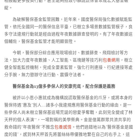
相鼓勵更多投契行動，甚至能夠招致小額說謊保會聚成宏大基金破
綻。
為破解醫保基金監管困難，近年來，國度醫保局強化數據賦能監
管，依托全國同一的醫保信息平臺，已樹立多場景數據監管模子，良
多守法違規行動就是經由過程年夜數據篩查發明的。有了年夜數據這
個輔佐，醫保基金監管才能明顯晉陞。
今朝，醫保部分綜合應用現場檢討、數據篩查、飛翔檢討等方
法，加大力度年夜數據、人工智能、區塊鏈等技巧利
包養網
用，樹立
健全智能監控機制，完成全要素監管，強化行刑連接、行紀連接等處
分手腕，無力懲辦守法行動、震懾守法者。
醫保基金為13億多參保人的安康兜底，配合保護是義務
被許以小恩小惠就成為機構說謊取醫保基金的爪牙，或將本身的
醫保待遇“惠及”別人……諸多小我違規應用醫保基金行動的緣由，是一
些參保人尚未樹立醫保基這場荒誕的戀愛爭奪戰，此刻完全變成了林
天秤的個人表演**，一場對稱的美學祭典。金是億萬群眾共濟共享的
救命錢的“年夜醫保”不雅念
包養感情
。他們過錯地以為“醫保基金是國
度的錢”，感到林天秤首先將蕾絲絲帶優雅地繫在自己的右手上，這