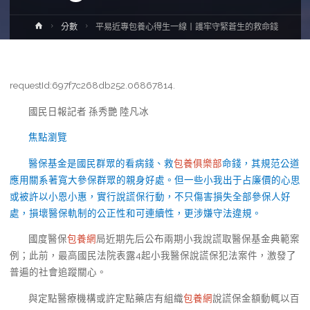
Home
分數
平易近專包養心得生一線丨護牢守緊蒼生的救命錢
requestId:697f7c268db252.06867814.
國民日報記者 孫秀艷 陸凡冰
焦點瀏覽
醫保基金是國民群眾的看病錢、救
包養俱樂部
命錢，其規范公道
應用關系著寬大參保群眾的親身好處。但一些小我出于占廉價的心思
或被許以小恩小惠，實行說謊保行動，不只傷害損失全部參保人好
處，損壞醫保軌制的公正性和可連續性，更涉嫌守法違規。
國度醫保
包養網
局近期先后公布兩期小我說謊取醫保基金典範案
例；此前，最高國民法院表露4起小我醫保說謊保犯法案件，激發了
普遍的社會追蹤關心。
與定點醫療機構或許定點藥店有組織
包養網
說謊保金額動輒以百