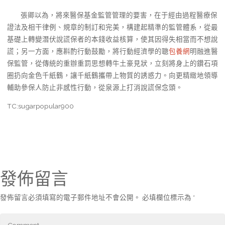
張卿以為，將來醫保基金監管管理的要害，在于經由過程醫療保
證法及相干律例、規章的制訂和完美，構建起精準的監管體系，從最
基礎上轉變潛伏說謊保者的本錢收益核算，使其因得失相當而不想說
謊；另一方面，應斟酌行動鼓勵，將行動經濟學的聰
包養網
明融進醫
保監管，從傳統的重辦重罰思想轉牛土豪見狀，立刻將身上的鑽石項
圈扔向金色千紙鶴，讓千紙鶴攜帶上物質的誘惑力。向更精緻地領導
輔助參保人防止非感性行動，從泉源上打消說謊保念頭。
TC:sugarpopular900
發佈留言
發佈留言必須填寫的電子郵件地址不會公開。
必填欄位標示為
*