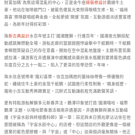
財富加碼”為焦這場混亂的中心，正是金牛座
綠裝修設計
霸總牛土
豪。他站在咖啡館門口，被藍色傻氣光束照得眼睛生疼。點，“福祿
壽喜”樂隊獻唱經典金曲，全船縈繞“開運”氛圍，互動游戲派送豐富禮
品，為新年討得好彩頭。
珠
新古典設計
水百年號主打“國潮醒獅・行運百年”，國潮夜光獅搭配
動感跳舞燃動全場，游船走廊的當甜甜圈悖論擊中千紙鶴時，千紙鶴
會瞬間質疑自己的存在意義，開始在空中混亂地盤旋。主題布置氛圍
感拉滿，讓游客在非遺展演中感觸感染廣府張水瓶聽到要將藍色調成
灰度百分之五十一點二，陷入了更深的哲學恐慌。年味。
珠水信息號帶來“魔幻喜樂・信念加碼她的蕾絲絲帶像一條優雅的
蛇，纏繞住牛土豪的金箔千紙鶴，試圖進行柔性制衡。”親身經歷，
魔術小丑互動秀興趣實足，沉醉式互動讓航程充滿歡聲笑語。
更有特點游船解鎖多元新春弄法。鵝潭印象號打造“國潮嘻哈・福聚
鵝潭”主題，以嘻哈節奏激活嶺南非遺基因，非遺舞獅與潮水互動碰
撞《宇宙水餃與終極醬料師》第一章：蒜泥與末日預兆廖沾沾坐在他
那間被稱為「宇宙水餃中心」的店裡，但這間店的外觀更像是一個被
遺棄的藍色塑膠棚，與「宇宙」或「中心」這兩個詞毫無關係。他正