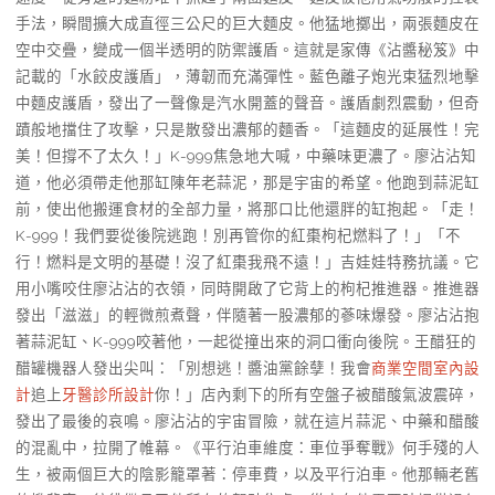
手法，瞬間擴大成直徑三公尺的巨大麵皮。他猛地擲出，兩張麵皮在
空中交疊，變成一個半透明的防禦護盾。這就是家傳《沾醬秘笈》中
記載的「水餃皮護盾」，薄韌而充滿彈性。藍色離子炮光束猛烈地擊
中麵皮護盾，發出了一聲像是汽水開蓋的聲音。護盾劇烈震動，但奇
蹟般地擋住了攻擊，只是散發出濃郁的麵香。「這麵皮的延展性！完
美！但撐不了太久！」K-999焦急地大喊，中藥味更濃了。廖沾沾知
道，他必須帶走他那缸陳年老蒜泥，那是宇宙的希望。他跑到蒜泥缸
前，使出他搬運食材的全部力量，將那口比他還胖的缸抱起。「走！
K-999！我們要從後院逃跑！別再管你的紅棗枸杞燃料了！」「不
行！燃料是文明的基礎！沒了紅棗我飛不遠！」吉娃娃特務抗議。它
用小嘴咬住廖沾沾的衣領，同時開啟了它背上的枸杞推進器。推進器
發出「滋滋」的輕微煎煮聲，伴隨著一股濃郁的蔘味爆發。廖沾沾抱
著蒜泥缸、K-999咬著他，一起從撞出來的洞口衝向後院。王醋狂的
醋罐機器人發出尖叫：「別想逃！醬油黨餘孽！我會
商業空間室內設
計
追上
牙醫診所設計
你！」店內剩下的所有空盤子被醋酸氣波震碎，
發出了最後的哀鳴。廖沾沾的宇宙冒險，就在這片蒜泥、中藥和醋酸
的混亂中，拉開了帷幕。《平行泊車維度：車位爭奪戰》何手殘的人
生，被兩個巨大的陰影籠罩著：停車費，以及平行泊車。他那輛老舊