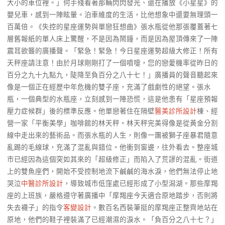
大小的車位裡。」何手殘看著那輛閃閃發光、還在播放《小星星》的
嬰兒車，感到一陣眩暈。泊車維度的生活，比他想象中還要無理頭一
百萬倍。《失控的星座運勢與單戀狂想曲》張水瓶從他那張覆蓋著七
層舊報紙的單人床上驚醒，不是因為鬧鐘，而是因為屋頂傳來了一陣
震耳欲聾的廣播聲。「緊急！緊急！今日星座運勢超級大修正！所有
天秤座請注意！由於月球剛剛打了一個噴嚏，您的戀愛機率從昨日的
百分之九十九點九，陡降至負百分之八十七！」廣播員的聲音聽起來
像是一個正在經歷中年危機的雙子座，充滿了戲劇性的絕望。張水
瓶，一個典型的水瓶座，立刻感到一陣恐慌，這是他患有「星座預報
壓力症候群」後的標準反應。他單戀著住在隔壁
醫美診所設計
棟、經
營一家「平衡美學」咖啡館的林天秤。林天秤完美得像是從黃金分割
線中走出來的藝術品。而張水瓶的人生，則像一團被獅子座暴君隨意
亂踢的毛線球，充滿了混亂與錯位。他衝到窗邊，往外看去。整座城
市已經因為這個突如其來的「超級修正」而陷入了荒謬的混亂。街道
上的雙魚座們，開始不受控制地流下鹹鹹的海水淚，他們無法停止地
哭泣
中醫診所設計
，導致城市低窪處已經形成了小型潟湖。那些摩羯
座的上班族，嚴格遵守著廣播中「摩羯座今天適合原地踏步，否則將
失去襪子」的指令
客變設計
。數百名西裝筆挺的摩羯座正整齊地站在
原地，他們的鞋子裡裝滿了已經潮濕的淚水。「負百分之八十七？」