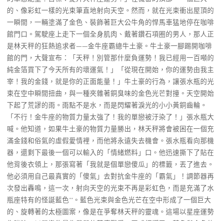
的、像彩虹一樣的光束筆直地射向天空。然而，就在光束衝出屋頂的
一瞬間，一輛塗滿了金色、裝飾著巨大公牛角的悍馬車猛地停在咖啡
館門口。駕駛座上走下一個全身肌肉、戴著鑽石項圈的男人，那人正
是林天秤的狂熱追求者——金牛座霸總牛土豪。牛土豪一腳踢開咖啡
館的門，大聲宣布：「天秤！別管那什麼負運勢！我已經用一百噸的
純金箔買下了今天所有的壞運氣！」「從現在開始，你的運勢由我主
宰！我的金錢，就是你的正面能量！」牛土豪的行為，讓張水瓶的光
束在空中瞬間扭曲，與一種夾雜著銅臭味的金色光芒對撞。天空開始
下起了荒謬的雨。雨點不是水，而是閃耀著淚光的小小黃銅齒輪。
「不行！金牛座的物質力量太強了！我的單戀被汙染了！」張水瓶大
喊。他知道，如果牛土豪的物質力量勝出，林天秤將會被困在一個充
滿金錢和俗氣的虛假愛情裡，而他將永遠失去機會。張水瓶看向那機
器，還剩下最後一個可以輸入的「情緒燃料」口。他迅速撕下了貼在
他背後衣領上，那張寫著「我就是個單戀傻瓜」的標籤，丟了進去。
他必須用自己最真實的「傻氣」去對抗金牛座的「霸氣」！調節器再
次發出轟鳴，這一次，射向天空的光束不再是彩虹色，而是充滿了水
瓶座特有的怪誕藍色**。藍色光束與金色光芒在空中形成了一個巨大
的、旋轉著的太極圖案，像是在爭奪林天秤的靈魂。這場以星座運勢