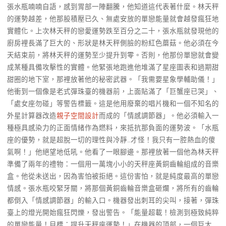
張水瓶喃喃自語，感到胃部一陣翻騰，他知道這代表著什麼。林天秤
的運勢越差，他那股積壓已久、無處安放的單戀能量就會越發瘋狂地
實體化。上次林天秤的戀愛運勢跌至百分之二十，張水瓶就發現他的
廚房裡長滿了巨大的、形狀是林天秤側臉的粉紅色蘑菇。他必須在今
天結束前，將林天秤的運勢至少提升到零。否則，他那份單戀就會變
成某種具備攻擊性的實體。他緊張地跑進他堆滿了星座圖表和過期甜
甜圈的地下室，那裡放著他的秘密武器。「我需要星象學輔助儀！」
他衝到一個像是老式彈珠臺的機器前，上面貼滿了「巨蟹座已哭」、
「處女座勿碰」等警告標籤。這是他用廢棄的唱片機和一個不知名的
外星計算器改造
親子空間設計
而成的「情感調節器」。他必須輸入一
種極具感染力的正面情緒作為燃料，來抵抗那負面的運勢波。「水瓶
座的優勢，就是超脫一切的理性與冷靜…才怪！我只有一腔熱血的傻
氣啊！」他絕望地低吼。他看了一眼腳邊。那裡放著一個他為林天秤
準備了兩年的禮物：一個用一萬塊小小的天秤座黃銅齒輪組成的音樂
盒。他從未送出，因為害怕被拒絕。這份害怕，就是純度最高的單戀
情感。張水瓶咬緊牙關，將那個黃銅齒輪音樂盒砸爛，將所有的齒輪
都倒入「情感調節器」的輸入口。機器發出刺耳的尖叫，接著，彈珠
臺上的燈光開始瘋狂閃爍，發出警告。「能量超載！檢測到極致純粹
的單戀能量！目標：提升天秤座運勢！」在機器的頂部，一個巨大