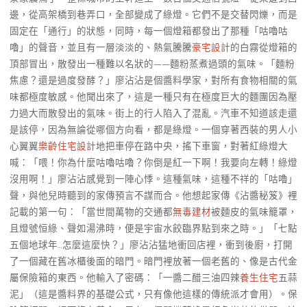
邊，從高架橋到巷弄口，全部變成了綠燈。它們不是交替閃爍，而是
固定在「通行」的狀態，同時，每一個燈箱都發出了那種「咕嚕咕
嚕」的聲音，並且有一層淡淡的、熱氣騰騰
豪宅設計
的白霧從燈箱的
頂部冒出，散發出一種難以名狀的——麵粉蒸煮過頭的氣味。「麵粉
焦慮？還是過度發酵？」廖沾沾是個醬料學家，對所有食物相關的氣
味都極度敏感。他聞出來了，這是一種只有在極度巨大的麵團因為壓
力過大而散發出的氣味。街上的行人陷入了混亂。汽車不知道該走還
是該停，因為無論從哪個方向看，都是綠燈。一個穿著西裝的男人小
心翼翼
樂齡住宅設計
地把車停在路中央，搖下車窗，對著紅綠燈大
喊：「喂！你為什麼咕嚕咕嚕？你倒是紅一下啊！我要向左轉！綠燈
沒用啊！」廖沾沾感覺到一陣心悸。這種氣味，這種不祥的「咕嚕」
聲，與他兒時聽到的家傳預言不謀而合。他想起家傳《沾醬秘笈》裡
記載的第一句：「當世間萬物的交通都
無毒建材
被麵皮的氣味籠罩，
且燈號恒綠、聲如湯沸時，便是宇宙水餃臨界點到來之時。」「七點
五個地球年…怎麼這麼快？」廖沾沾猛地衝回店裡，衝到後廚，打開
了一個藏在舊冰櫃後面的暗門。暗門裡放著一個老舊的、像是古代金
屬保險箱的東西。他輸入了密碼：「一醬二醋三油四辣
養生住宅
五蒜
泥」（這是醬料界的基礎公式，只有像他這樣的傳統派才會用）。保