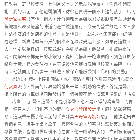
在對著一缸已經發酵了七個月又七天的老蒜泥嘆氣。「你還不夠靈
動，我的蒜泥。」他輕聲細語，彷彿在責備一個不上進的孩子。店內
設計家豪宅
只有他一個人，連蒼蠅都因為難以忍受那股陳年蒜頭混合
著鐵鏽與淡淡絕望的味道而選擇繞道飛行。今天的營業額是：零。廖
沾沾不安的不是店裡的生意，而是他對**「蒜泥成本焦慮症」**的深
層恐懼。新鮮蒜頭每公斤的價格正在以超光速上漲，如果再這樣下
去，他引以為傲的「靈魂蒜泥」將難以為繼。他拿著一把被磨得光
滑、閃耀著不祥光芒的小銀勺，從缸底撈起一坨濃稠的、顏色介於灰
綠與土黃之間的發酵物。這蒜泥被他照顧得像稀世珍寶，每隔三小
時，他就要用手指彈一下缸邊，確保它能感受到**「溫和的震動」
**，以助其在精神上達到圓滿。就在廖沾沾專注於與蒜泥進行心靈交
侘寂風
流時，外面的世界開始發出一些不對勁的信號。首先是聲音。
街上所有的汽車喇叭同時發出了一個持續不斷、低沉且潮濕的「咕嚕
——咕嚕——」聲。這聲音不是引擎聲，也不是正常的鳴笛聲，而像
是一個巨大的、消化不良的胃在哀
身心診所設計
嚎。廖沾沾皺著眉
頭，這嚴重干擾了他蒜泥的「寧靜冥
天母室內設計
想」。他決定出去
看個究竟，順手從桌上拿了一張髒兮兮的，印著《沾醬秘笈》封面的
皺衛生紙，塞進口袋以備不時之需。他一腳踏出店門，立刻被眼前的
景象震驚了。整條城市的主幹道上，數百個交通信號燈，從東邊到西