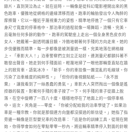
錄片，直到哭泣為止。就在這時，一輛像是從科幻電影裡開出來的黑
色跑車，優雅地從網格的邊緣漂移而過。跑車的輪胎發出令人陶醉的
摩擦聲，它以一種近乎蔑視重力的姿態，精準地停進了一個只有它車
身尺寸寬度的停車格中。那泊車的過程就像一場舞蹈，流暢、完美，
且毫無任何多餘的動作**。跑車的駕駛座上走出一個全身黑色皮衣的
女人，她戴著一副透明護目鏡，冷酷地朝著何手殘的方向走來。她的
步伐優雅而精準，每一步都像是被測量過一樣，完美地落在網格線
上。「車影大人！」泊車警察們立刻立正站好，連測量尺都顫抖著不
敢發出聲音。她走到何手殘面前，輕蔑地掃了一眼他那輛垂直貼在牆
上的掀背車，語氣冰冷。「新手，你的車技像一團混亂的毛線球。你
污染了泊車維度的純粹性。」「但你的後視鏡貼紙——『永不放
棄』，讓我看到了一絲愚蠢的勇氣。」車影大人突然掏出一個像是遙
控器的裝置，對著何手殘的車子按了一下。何手殘的車子從牆上脫
落，在空中旋轉了一百八十度，穩穩地停在了地面上的一個停車格
中。這次，夾角是——零度。「你被分配給我的泊車學徒了。如果泊
車是一種宗教，你就是那個連方向盤都沒摸過的新信徒。」她指了指
旁邊一輛像是巨型嬰兒車的改造車：「這是你的訓練工具，從現在開
始，你得學會如何在零點零零一秒內，將這輛車精準停入對面的針眼