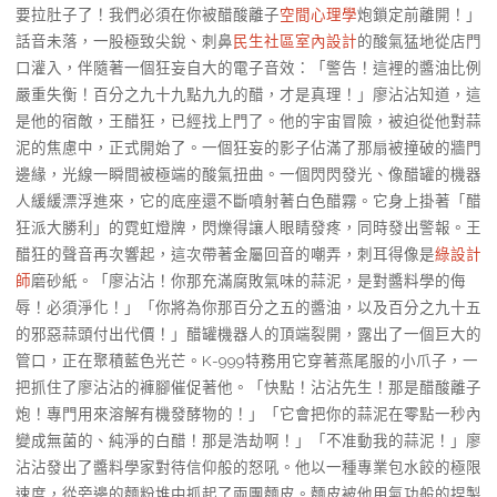
要拉肚子了！我們必須在你被醋酸離子
空間心理學
炮鎖定前離開！」
話音未落，一股極致尖銳、刺鼻
民生社區室內設計
的酸氣猛地從店門
口灌入，伴隨著一個狂妄自大的電子音效：「警告！這裡的醬油比例
嚴重失衡！百分之九十九點九九的醋，才是真理！」廖沾沾知道，這
是他的宿敵，王醋狂，已經找上門了。他的宇宙冒險，被迫從他對蒜
泥的焦慮中，正式開始了。一個狂妄的影子佔滿了那扇被撞破的牆門
邊緣，光線一瞬間被極端的酸氣扭曲。一個閃閃發光、像醋罐的機器
人緩緩漂浮進來，它的底座還不斷噴射著白色醋霧。它身上掛著「醋
狂派大勝利」的霓虹燈牌，閃爍得讓人眼睛發疼，同時發出警報。王
醋狂的聲音再次響起，這次帶著金屬回音的嘲弄，刺耳得像是
綠設計
師
磨砂紙。「廖沾沾！你那充滿腐敗氣味的蒜泥，是對醬料學的侮
辱！必須淨化！」「你將為你那百分之五的醬油，以及百分之九十五
的邪惡蒜頭付出代價！」醋罐機器人的頂端裂開，露出了一個巨大的
管口，正在聚積藍色光芒。K-999特務用它穿著燕尾服的小爪子，一
把抓住了廖沾沾的褲腳催促著他。「快點！沾沾先生！那是醋酸離子
炮！專門用來溶解有機發酵物的！」「它會把你的蒜泥在零點一秒內
變成無菌的、純淨的白醋！那是浩劫啊！」「不准動我的蒜泥！」廖
沾沾發出了醬料學家對待信仰般的怒吼。他以一種專業包水餃的極限
速度，從旁邊的麵粉堆中抓起了兩團麵皮。麵皮被他用氣功般的捏製