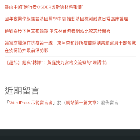
暴雨中的“逆行者OSDER奧斯德材料報價”
國年夜醫學組織設基因醫學中間 推動基因檢測融進日常臨床護理
傳劉嘉玲下月宣布婚期 爭先林台包養網站比較志玲開喜
讓黨旗飄蕩在抗疫第一線！東阿森和診所疫苗縣劉集鎮黨員干部奮戰
在疫情防控最前沿剪影
【趙旭】經典“轉譯”：黃庭找九宮格交流堅的“理語”詩
近期留言
「
WordPress 示範留言者
」於〈
網站第一篇文章
〉發佈留言