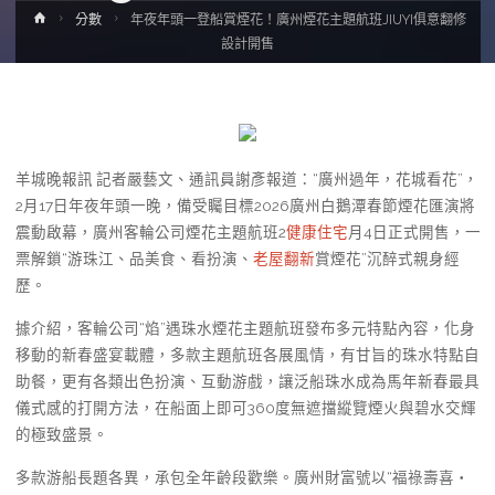
Home
分數
年夜年頭一登船賞煙花！廣州煙花主題航班JIUYI俱意翻修
設計開售
羊城晚報訊 記者嚴藝文、通訊員謝彥報道：“廣州過年，花城看花”，
2月17日年夜年頭一晚，備受矚目標2026廣州白鵝潭春節煙花匯演將
震動啟幕，廣州客輪公司煙花主題航班2
健康住宅
月4日正式開售，一
票解鎖“游珠江、品美食、看扮演、
老屋翻新
賞煙花”沉醉式親身經
歷。
據介紹，客輪公司“焰”遇珠水煙花主題航班發布多元特點內容，化身
移動的新春盛宴載體，多款主題航班各展風情，有甘旨的珠水特點自
助餐，更有各類出色扮演、互動游戲，讓泛船珠水成為馬年新春最具
儀式感的打開方法，在船面上即可360度無遮擋縱覽煙火與碧水交輝
的極致盛景。
多款游船長題各異，承包全年齡段歡樂。廣州財富號以“福祿壽喜・