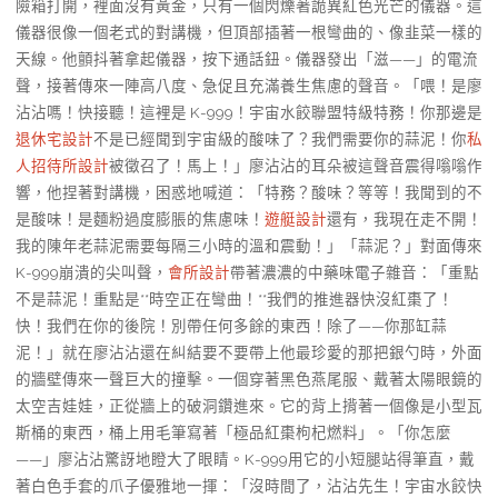
險箱打開，裡面沒有黃金，只有一個閃爍著詭異紅色光芒的儀器。這
儀器很像一個老式的對講機，但頂部插著一根彎曲的、像韭菜一樣的
天線。他顫抖著拿起儀器，按下通話鈕。儀器發出「滋——」的電流
聲，接著傳來一陣高八度、急促且充滿養生焦慮的聲音。「喂！是廖
沾沾嗎！快接聽！這裡是 K-999！宇宙水餃聯盟特級特務！你那邊是
退休宅設計
不是已經聞到宇宙級的酸味了？我們需要你的蒜泥！你
私
人招待所設計
被徵召了！馬上！」廖沾沾的耳朵被這聲音震得嗡嗡作
響，他捏著對講機，困惑地喊道：「特務？酸味？等等！我聞到的不
是酸味！是麵粉過度膨脹的焦慮味！
遊艇設計
還有，我現在走不開！
我的陳年老蒜泥需要每隔三小時的溫和震動！」「蒜泥？」對面傳來
K-999崩潰的尖叫聲，
會所設計
帶著濃濃的中藥味電子雜音：「重點
不是蒜泥！重點是**時空正在彎曲！**我們的推進器快沒紅棗了！
快！我們在你的後院！別帶任何多餘的東西！除了——你那缸蒜
泥！」就在廖沾沾還在糾結要不要帶上他最珍愛的那把銀勺時，外面
的牆壁傳來一聲巨大的撞擊。一個穿著黑色燕尾服、戴著太陽眼鏡的
太空吉娃娃，正從牆上的破洞鑽進來。它的背上揹著一個像是小型瓦
斯桶的東西，桶上用毛筆寫著「極品紅棗枸杞燃料」。「你怎麼
——」廖沾沾驚訝地瞪大了眼睛。K-999用它的小短腿站得筆直，戴
著白色手套的爪子優雅地一揮：「沒時間了，沾沾先生！宇宙水餃快