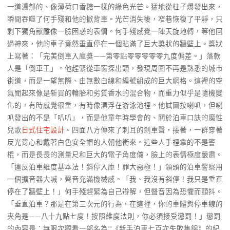
一道濃郁的、像薄荷口香糖一樣的綠色光芒。猛地從柱子爆發出來，
瞬間吞噬了何手殘和他的掀背車。光芒消失後，窄巷恢復了平靜，只
剩下獨角獸雕像一臉困惑的表情。何手殘感覺一陣天旋地轉，等他回
過神來，他的車子竟然垂直停在一個貼滿了巨大獎狀的牆壁上。獎狀
上寫著：「完美倒車入庫獎——第零點零零零零零九度偏差。」落款
人是「倒車王」。他趕緊從車窗探出頭，發現周圍不再是熟悉的城市
街道，而是一望無際、由無數白線和編號組成的巨大網格。這裡的空
氣聞起來像是新買的輪胎和劣質香水的混合物，而重力似乎是隨機變
化的，有時感覺很重，有時像漂浮在游泳池裡。他試圖按喇叭，但喇
叭發出的不是「叭叭」，而是他童年時學會的、關於泊車口訣的魔性
兒歌
日式住宅設計
。四面八方傳來了刺耳的剎車聲，接著，一群穿著
反光背心和戴著白色安全帽的人朝他衝來。這些人手裡拿的不是警
棍，而是長長的測量尺和巨大的電子角度儀，臉上的表情極度嚴肅。
「違反泊車維度基本法！斜停入庫！罪大惡極！」領頭的泊車警察用
一個擴音器大喊，聲音充滿機械感。「我、我沒有斜停！我只是垂直
停在了牆壁上！」何手殘趕緊為自己辯解，但聲音因為恐懼而顫抖。
「垂直泊車？那是在第三次元的行為，在這裡，你的車體與停車線的
夾角是——八十九點七度！按照維度法則，你必須接受懲罰！」懲罰
的內容是：無限次觀看一部名為**《新手泊車七百次失敗集錦》的紀