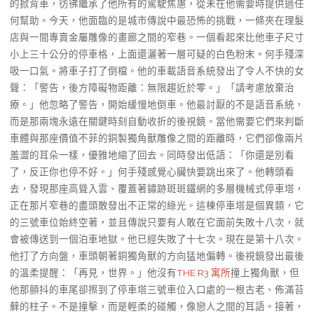
的掀背車，彷彿繼承了他所有的駕駛焦慮，從未在他需要時提供過任
何幫助。今天，他面臨的是城市傳說中最恐怖的挑戰，一條夾在理髮
店與一間專賣金屬雕像的畫廊之間的窄巷。一個看起來比他車子尺寸
小上三十公分的停車格，上面還灑著一層可疑的白色粉末。何手殘深
吸一口氣。將車子打了倒檔。他的車載語音系統發出了令人不快的女
聲：「警告，後方障礙物距離：無限趨近於零。」「請考慮放棄治
療。」他忽略了警告，開始緩慢地倒車。他最討厭的不是語音系統，
而是那兩塊永遠在關鍵時刻自動收折的後視鏡。當他需要它們來判斷
車體與那座價值不菲的銅製獨角獸雕像之間的距離時，它們卻像兩片
羞澀的耳朵一樣，優雅地縮了回去。同時發出低語：「你還是別看
了，反正你也停不好。」何手殘感覺心臟快要跳出來了。他轉頭看
去，發現那座高聳入雲、覆蓋著鏽跡斑斑鐵網的多層機械式停車塔，
正在那片窄巷的盡頭散發出不正常的綠光。這棟停車塔是個異類，它
的三號車位始終空著，並且傳說只要有人敢在它面前失敗十八次，就
會被傳送到一個泊車地獄。他已經失敗了十七次。現在是第十八次。
他打了方向盤，車頭朝著銅獨角獸的方向猛地偏轉。後視鏡發出最後
的溫柔提醒：「再見，世界。」他沒有
THE R3 寓所
撞上獨角獸，但
他那顫抖的車尾卻擦到了停車塔三號車位入口處的一根古老、佈滿苔
蘚的柱子。不是撞擊，而是輕柔的碰觸，像戀人之間的耳語。接著，