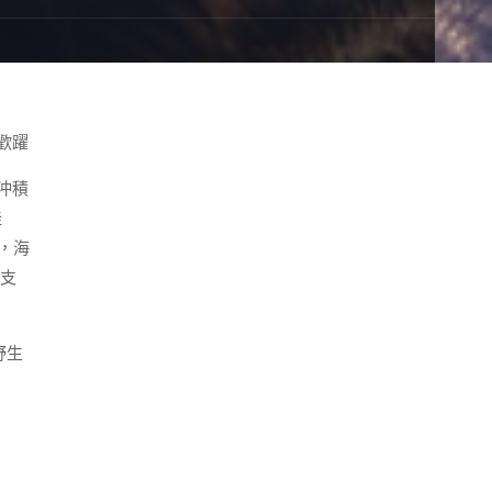
歡躍
沖積
佳
，海
支
野生