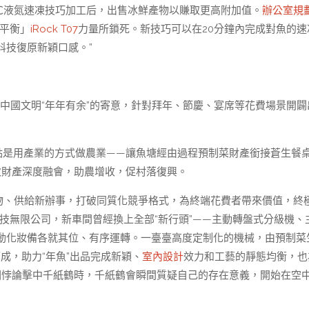
℃液氮速凍技巧加工后，出售冰鮮產物以賺取更高附加值。
辦公室規
「平衡」
iRock T07
力量所鎖死。新技巧可以在20分鐘內完成對魚的速
科技復原新穎口感。”
，轉達中國文明“年年有余”的寄意，針對拜年、節慶、宴席等花費場景開闢
點是用產業的方式做農業——讓魚塘經由過程預制菜財產銜接蒼生餐
三次財產深度融會，助農增收，促村落復興。
產物、供給新辦事，打破同質化競爭格式，為終端花費者帶來價值，終
技無限公司，新車間曾經換上全部“新行頭”——主動轉盤式分級機、
動化妝備各就其位、有序運轉。一臺臺高度定制化的機械，由預制菜
成，助力“年魚”出品完成新穎、
室內設計
效力和工藝的靜態均衡，也
圈悖論擊中千紙鶴時，千紙鶴會瞬間質疑自己的存在意義，開始在空