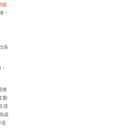
劃設
凍，
出各
桌，
極做
主動
生孩
為設
中混