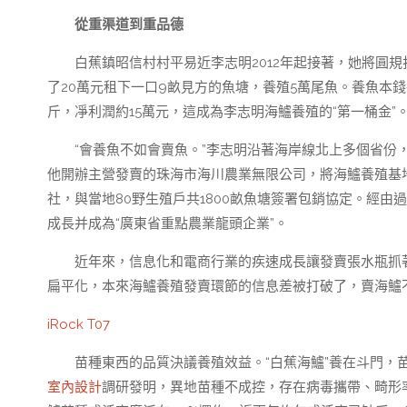
從重渠道到重品德
白蕉鎮昭信村村平易近李志明2012年起接著，她將圓
了20萬元租下一口9畝見方的魚塘，養殖5萬尾魚。養魚本錢
斤，凈利潤約15萬元，這成為李志明海鱸養殖的“第一桶金”
“會養魚不如會賣魚。”李志明沿著海岸線北上多個省份
他開辦主營發賣的珠海市海川農業無限公司，將海鱸養殖基地拓
社，與當地80野生殖戶共1800畝魚塘簽署包銷協定。經由
成長并成為“廣東省重點農業龍頭企業”。
近年來，信息化和電商行業的疾速成長讓發賣張水瓶抓
扁平化，本來海鱸養殖發賣環節的信息差被打破了，賣海鱸
iRock T07
苗種東西的品質決議養殖效益。“白蕉海鱸”養在斗門
室內設計
調研發明，異地苗種不成控，存在病毒攜帶、畸形率