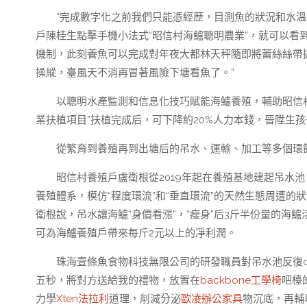
“完成數字化之前我們只能憑經歷，目測魚的狀況和水
戶陳桂生點擊手機小法式“昭信村海鱸聰明農業”，就可以看
機制，此刻養魚可以完成對年夜大都林天秤隨即將蕾絲絲帶
操縱，臺風天不消再冒著風險下塘看魚了。”
以聰明水產監測和信息化技巧賦能海鱸養殖，輔助昭信村
業扶植項目”扶植完成后，可下降約20%人力本錢，晉陞生孩
從繁育到養殖再到出塘后的吊水、運輸、加工等多個環節
昭信村養殖戶盧衛根從2019年起在養殖基地建起吊水
養殖體系，模仿“程度環流”和“垂直環流”的天然生態周遭的狀
衛根說，吊水讓海鱸“身價看漲”，“瘦身”后3斤半份量的海鱸
可為海鱸養殖戶帶來每斤2元以上的凈利潤。
珠海壹條魚食物科技無限公司的研發職員對吊水池反復
五秒，將對方送給我的禮物，放置在
backbone工學椅
吧檯
力學
Xten法拉利
道理，削減分泌
歐凌辦公家具
物沉底，再輔