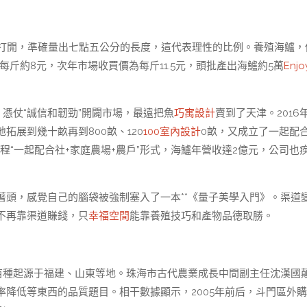
規打開，準確量出七點五公分的長度，這代表理性的比例。養殖海鱸，
每斤約8元，次年市場收買價為每斤11.5元，頭批產出海鱸約5萬
Enjo
。
，憑仗“誠信和韌勁”開闢市場，最遠把魚
巧寓設計
賣到了天津。2016
展到幾十畝再到800畝、120
100室內設計
0畝，又成立了一起配
過程“一起配合社+家庭農場+農戶”形式，海鱸年營收達2億元，公司也
著頭，感覺自己的腦袋被強制塞入了一本**《量子美學入門》。渠道
不再靠渠道賺錢，只
幸福空間
能靠養殖技巧和產物品德取勝。
，苗種起源于福建、山東等地。珠海市古代農業成長中間副主任沈漢國
降低等東西的品質題目。相干數據顯示，2005年前后，斗門區外