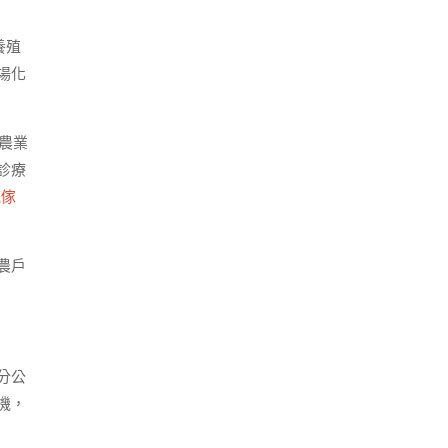
養殖
場化
農業
診療
統傢
農戶
分公
機，