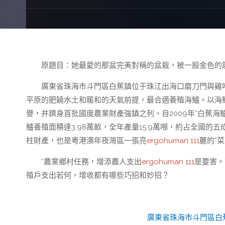
原題目：她最愛的那盆完美對稱的盆栽，被一股金色的
廣東省珠海市斗門區白蕉鎮位于珠江出海口磨刀門與雞
平原的肥饒水土和暖和的天氣前提，最合適養殖海鱸。以海鱸
譽，并躋身首批國度農業財產強鎮之列。自2009年“白蕉
鱸養殖面積達3.98萬畝，全年產量15.9萬噸，約占全國的五
柱財產，也是粵港澳年夜灣區一張亮
ergohuman 111
麗的“
“農業鄉村任務，增添農人支出
ergohuman 111
是要害。
殖戶支出若何，增收都有哪些巧招和妙招？
廣東省珠海市斗門區白