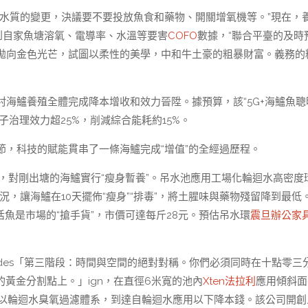
溫水質的變更，決議要不要投放魚食和藥物、開關增氧機等。”現在，
到自家魚塘溶氧、電導率、水溫等要害
COFO
數據，“聯合平臺的及時
拋向金色光芒，試圖以柔性的美學，中和牛土豪的粗暴財富。義務的
海鱸養殖全體完成降本增收和效力晉陞。據預算，該“5G+海鱸魚聰
子治理效力超25%，削減綜合能耗約15%。
，科技的賦能貫串了一條海鱸完成“增值”的全經過歷程。
池，對剛出塘的海鱸實行“瘦身暫養”。吊水池應用工場化輪迴水高密度
況，讓海鱸在10天擺佈“瘦身”“排毒”，將土腥味與藥物殘留降到最低
活魚是市場的“搶手貨”，市價可達每斤28元。預估吊水環
震旦辦公家
des「第三階段：時間與空間的絕對對稱。你們必須同時在十點零三
的黃金分割點上。」ign，在直徑6米寬的池內
Xten法拉利
應用傾斜面
以輪迴水臭氧過濾體系，到達自輪迴水應用以下降本錢。該公司開創