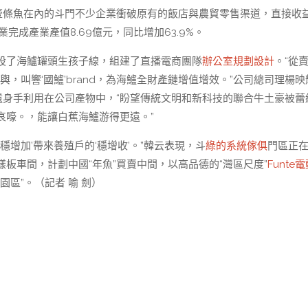
含壹條魚在內的斗門不少企業衝破原有的飯店與農貿零售渠道，直接收
完成產業產值8.69億元，同比增加63.9%。
設了海鱸罐頭生孩子線，組建了直播電商團隊
辦公室規劃設計
。“從
，叫響‘國鱸’brand，為海鱸全財產鏈增值增效。”公司總司理楊映
遺身手利用在公司產物中，“盼望傳統文明和新科技的聯合牛土豪被蕾
哀嚎。，能讓白蕉海鱸游得更遠。”
穩增加’帶來養殖戶的‘穩增收’。”韓云表現，斗
綠的系統傢俱
門區正
板車間，計劃中國“年魚”買賣中間，以高品德的“灣區尺度”
Funte
園區”。（記者 喻 劍）