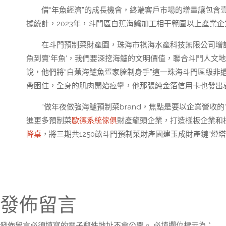
借“年魚經濟”的成長機會，終端客戶市場的增量讓包
據統計，2023年，斗門區白蕉海鱸加工相干範圍以上產業企業
在斗門預制菜財產園，珠海市祺海水產科技無限公司增
魚到賣‘年魚’，我們要深挖海鱸的文明價值，聯合斗門人文地輿
說，他們將“白蕉海鱸魚疍家腌制身手”這一珠海斗門區級非
帶困住，全身的肌肉開始痙攣，他那張純金箔信用卡也發出
“做年夜做強海鱸預制菜brand，焦點是要以企業營收的‘
進更多預制菜
歐德系統傢俱
財產龍頭企業，打造樣板企業和樣
降桌
，將三期共1250畝斗門預制菜財產園建玉成財產鏈“燈塔
發佈留言
發佈留言必須填寫的電子郵件地址不會公開。
必填欄位標示為
*