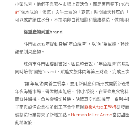
小榮先容，他們不急著在市場上賣活魚，而是應用零下196
計
“張水瓶的「傻氣」與牛土豪的「霸氣」瞬間被天秤座的
可以或許鎖住水分，不損壞卵白質細胞和纖維構造，做到用
從重產物到重brand
斗門區2012年提動身展“年魚經濟”，以“魚”為載體
類預制菜產物。
珠海市斗門區委副書記、區長韓云說，“年魚經濟”的焦
同時培養“國鱸”brand，賦能文旅休閑等第三財產，完成
“讓‘年魚’游向蒼生餐桌，要用新財產和新形式開闢新
年夜海鱸市場、晉陞財產能級。”陳小榮說，在壹條魚食物科
開背往鱗機、魚片變頻切片機、貼體真空包裝機等一系列主
子商與設備企業在多個工序合作無懈
亞梭Artso工學椅
研發而
備制造行業帶來了新增加點。
Herman Miller Aeron
當甜甜
亂地盤旋。