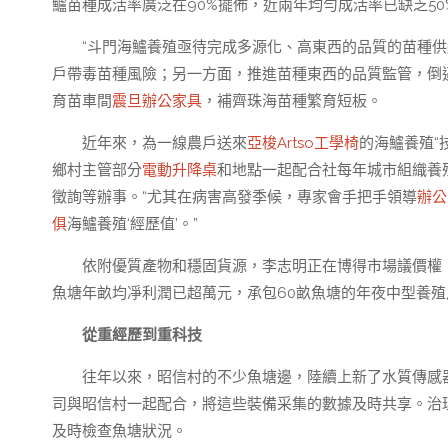
鱸苗種成活率廣泛在90%擺佈，近兩年均勻成活率已缺乏50
“斗門海鱸養殖亟待完成多源化、高東西的品質的苗種供
戶帶毒苗種風險；另一方面，推進苗種東西的品質監管，倒
育苗車間
震旦辦公家具
，補齊珠海苗種繁育短板。
近年來，為一線農戶送來
亞梭Artso工學椅
的海鱸養殖“
鄉村主管部分
電動升降桌
和地點一起配合社每年城市組織養
徵詢等辦事。“尤其在病害高發季候，專家會手把手領導
辦公
俱
海鱸養殖‘經歷值’。”
依附優質產物和穩固貨源，李志明正在博得市場議價權
魚塘年畝均凈利潤已超萬元，承包60畝魚塘的年夜中型養殖
從重經歷到重科技
往年以來，昭信村的不少魚塘邊，陸續上新了水質傳感
司與昭信村一起配合，將這些裝備采集的數據及時共享。治
及時檢查魚塘狀況。