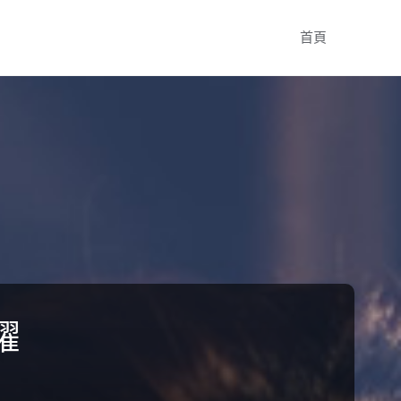
Skip
首頁
to
content
躍