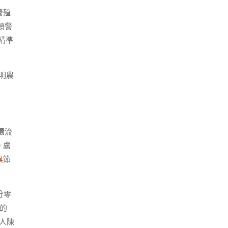
養殖
預警
精準
明農
環流
。盧
具
節
分零
的
人陳