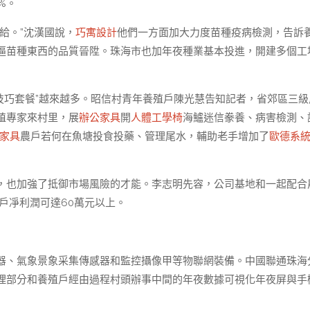
%。
給。”沈漢國說，
巧寓設計
他們一方面加大力度苗種疫病檢測，告訴
逼苗種東西的品質晉陞。珠海市也加年夜種業基本投進，開建多個工
技巧套餐”越來越多。昭信村青年養殖戶陳光慧告知記者，省郊區三級
殖專家來村里，展
辦公家具
開
人體工學椅
海鱸迷信豢養、病害檢測、
家具
農戶若何在魚塘投食投藥、管理尾水，輔助老手增加了
歐德系
，也加強了抵御市場風險的才能。李志明先容，公司基地和一起配合
戶凈利潤可達60萬元以上。
器、氣象景象采集傳感器和監控攝像甲等物聯網裝備。中國聯通珠海
理部分和養殖戶經由過程村頭辦事中間的年夜數據可視化年夜屏與手