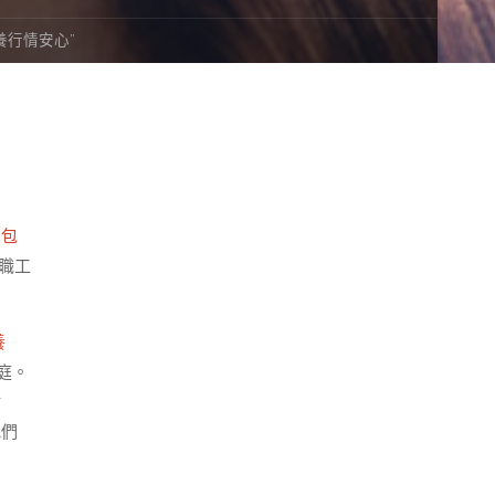
養行情安心”
愛
包
職工
養
庭。
點
我們