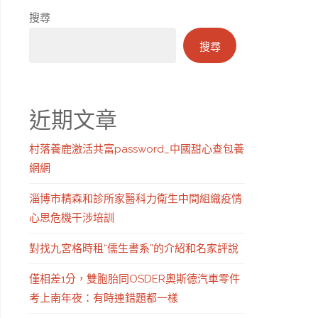
搜尋
搜尋
近期文章
村落養鹿激活共富password_中國甜心查包養
網網
淄博市精森和診所家醫科力衛生中間組織疫情
心思危機干涉培訓
對找九宮格時租“儒生書系”的介紹和名家評說
僅相差1分，雙胞胎同OSDER奧斯德汽車零件
考上南年夜：有時連錯題都一樣