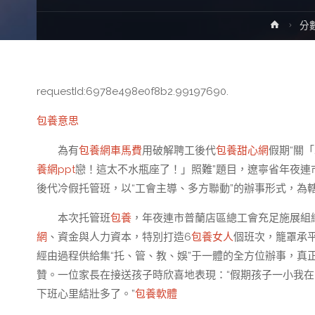
Home
分
requestId:6978e498e0f8b2.99197690.
包養意思
為有
包養網車馬費
用破解聘工後代
包養甜心網
假期“關
養網ppt
戀！這太不水瓶座了！」照難”題目，遼寧省年夜連市
後代冷假托管班，以“工會主導、多方聯動”的辦事形式，為轄
本次托管班
包養
，年夜連市普蘭店區總工會充足施展組織
網
、資金與人力資本，特別打造6
包養女人
個班次，籠罩承平
經由過程供給集“托、管、教、娛”于一體的全方位辦事，真
贊。一位家長在接送孩子時欣喜地表現：“假期孩子一小我
下班心里結壯多了。
”
包養軟體