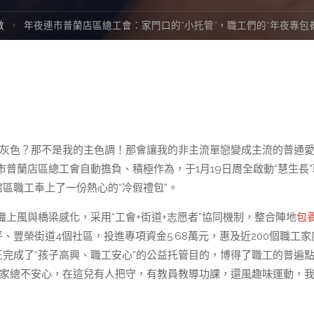
數
年夜連市普蘭店區總工會：家門口的“小托管”，職工們的“年夜專包
「灰色？那不是我的主色調！那會讓我的非主流單戀變成主流的普通
普蘭店區總工會自動擔負、積極作為，于1月19日周全啟動“慧生長”
區職工奉上了一份熱心的“冷假禮包”。
上風與橋梁感化，采用“工會+街道+志愿者”協同機制，整合陣地
包
、豐榮街道4個社區，投進專項資金5.68萬元，惠及近200個職工家
正完成了“孩子高興、職工安心”的公益托管目的，博得了職工的普遍
在家總不安心，在這兒有人把守，有教員教導功課，還風趣味運動，