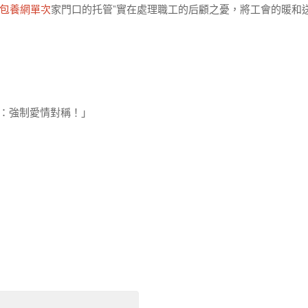
包養網單次
家門口的托管”實在處理職工的后顧之憂，將工會的暖和
式：強制愛情對稱！」