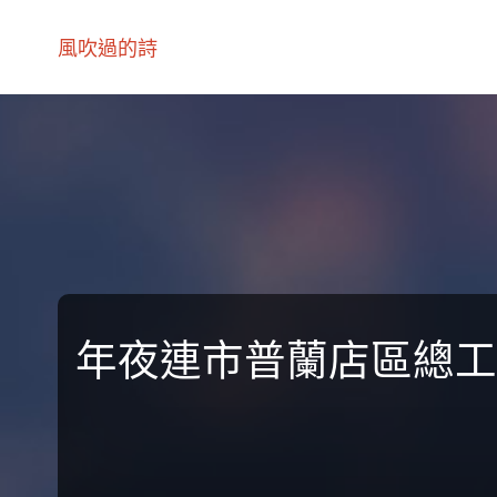
風吹過的詩
年夜連市普蘭店區總工