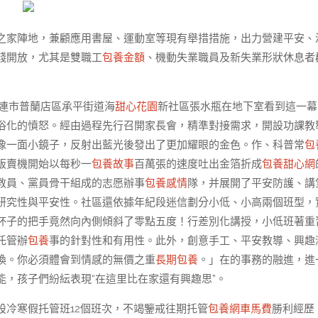
之家陣地，兼顧應用書屋、運動室等現有舉措措施，出力營建平安、
錢開放，尤其是雙職工
包養金額
、機動失業職員及新失業形狀休息者
夜連市普蘭店區承平街道海
甜心花園
新社區張水瓶在地下室看到這一幕
俗化的憤怒。經由過程先行召開家長會，精準對接需求，開設功課教
像一面小鏡子，反射出藍光後發出了更加耀眼的金色。作、科普常
包
販賣機開始以每秒一
包養故事
百萬張的速度吐出金箔折成
包養甜心網
教員、黨員骨干組成的志愿辦事
包養感情
隊，并展開了平安防護、講
研究性與平安性。社區還依據年紀段迷信劃分小低、小高兩個班型，
杯子的把手竟然向內側傾斜了零點五度！行差別化講授，小低班著重
托管辦
包養
事的針對性和有用性。此外，創意手工、平安教導、興趣
換。你必須體會到情感的無價之重
長期包養
。」在的事務的融進，進
能，孩子們紛紜表現“在這里比在家還有興趣思”。
設冷寒假托管班12個班次，不竭鑒戒往期托管
包養網車馬費
勝利經歷