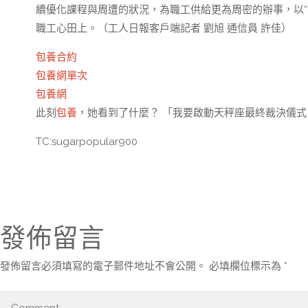
續優化課程與周遭的狀況，為職工供給更為周密的辦事，以“
職工心田上。（工人日報客戶端記者 劉旭 通信員 許佳）
包養合約
包養網單次
包養網
此刻
包養
，她看到了什麼？ 「我要啟動天秤座最終裁決儀
TC:sugarpopular900
發佈留言
發佈留言必須填寫的電子郵件地址不會公開。
必填欄位標示為
*