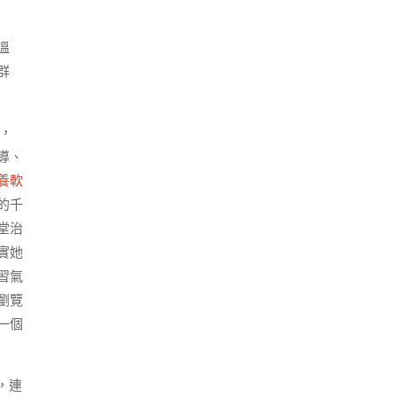
溫
群
，
導、
養軟
的千
堂治
實她
習氣
瀏覽
一個
，連