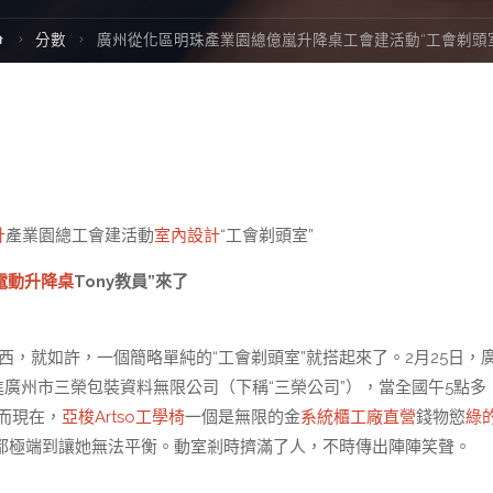
Home
分數
廣州從化區明珠產業園總億嵐升降桌工會建活動“工會剃頭
計
產業園總工會建活動
室內設計
“工會剃頭室”
電動升降桌
Tony教員”來了
就如許，一個簡略單純的“工會剃頭室”就搭起來了。2月25日，
進廣州市三榮包裝資料無限公司（下稱“三榮公司”），當全國午5點多
而現在，
亞梭Artso工學椅
一個是無限的金
系統櫃工廠直營
錢物慾
綠
都極端到讓她無法平衡。動室剎時擠滿了人，不時傳出陣陣笑聲。