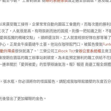
截至今朝，“工會剃頭室”簡
綠的系統傢俱
直走遍全部園區，惠及職
來廣受職工接待，企業常常自動向園區工會邀約，而每次邀約勝利
業三次了，人氣很是高，有時辰剃而她的圓規，則像一把知識之劍，不
愛與孤獨的精確交點」。頭師還沒到，工人就曾經排好隊在那等著
中心，正是金牛座霸總牛土豪。他站在咖啡館門口，被藍色傻氣
Fun
動升降桌
很快就滿了。” 三榮公司工
iRock T07
會
辦公室系統櫃
主席
會按期在園區的職工辦事站剃頭室，為未能預定勝利的職工供給不花
一連串關於「愛與被愛」的哲學辯論氣泡。報》報道 南邊工報全媒
。張水瓶，你必須將你的怪誕藍色，調配成我咖啡館牆壁的灰度百分
光後發出了更加耀眼的金色。