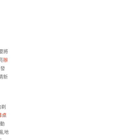
要將
亮
辦
的發
清新
的剃
降桌
活動
亂地