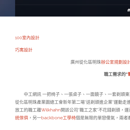
100室內設計
巧寓設計
廣州從化區明珠
辦公室規劃設
職工需求的“
中工網訊 一把椅子、一張桌子、一面鏡子、一套剃頭東西，
從化區明珠產業園總工會新年第二場“送剃頭進企業”運動走
放工的職工離
Wilkhahn
開該公司“職工之家”不花錢剃頭，運
統傢俱
，另一
backbone工學椅
個是無限的單戀傻氣，兩者