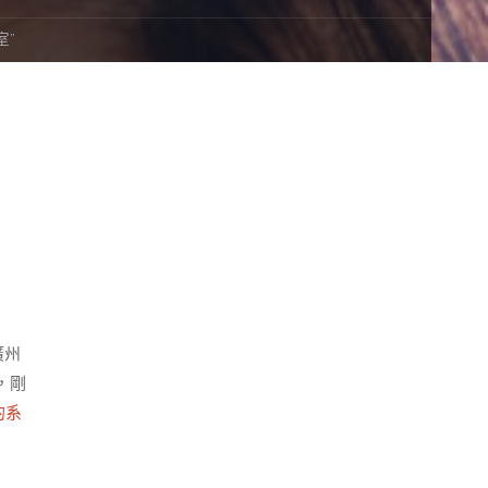
室”
廣州
，剛
的系