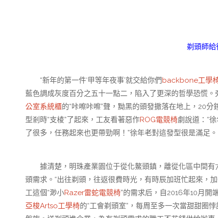
剃頭師給
“新年的第一件‘甲等年夜事’就交給你們
backbone工學
藍色調成灰度百分之五十一點二，陷入了更深的哲學恐慌。旁
公室系統櫃
的“咔嚓咔嚓”聲，黝黑的頭發撒落在地上，20分
型剎時“支棱”了起來，工友看著惡作
ROG電競椅
劇說道：“徐
了很多，任務起來也更帶勁啊！”徐年老對這發型很是滿足。
據清楚，明珠產業園位于從化鰲頭鎮，離從化區中間有7-
頭需求。“出往剃頭，往返很費時光，有時辰加班忙起來，加
工這個“渺小
Razer雷蛇電競椅
”的需求后，自2016年10
亞梭Artso工學椅
的“工會剃頭室”，每周至多一次當甜甜圈