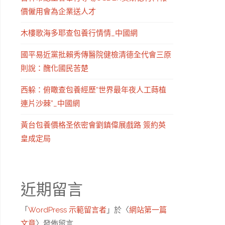
價僱用會為企業送人才
木樓歌海多耶查包養行情情_中國網
國平易近黨批賴秀傳醫院健檢清德全代會三原
則說：醜化國民苦楚
西躲：俯瞰查包養經歷“世界最年夜人工蒔植
連片沙棘”_中國網
黃台包養價格圣依密會劉鎮偉展戲路 簽約英
皇成定局
近期留言
「
WordPress 示範留言者
」於〈
網站第一篇
文章
〉發佈留言