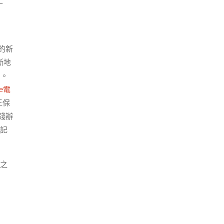
工
的新
斷地
了。
te電
王保
錢辦
體記
之