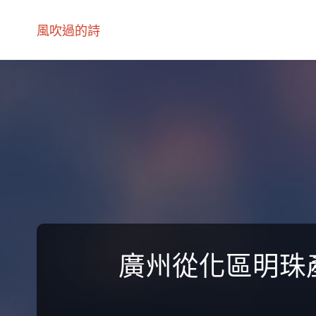
風吹過的詩
廣州從化區明珠