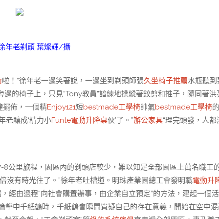
徐年老剃頭 葉燦輝/攝
椅
啦！”徐年老一邊笑著說，一邊坐到剃頭師張
久坐椅子推薦
水瓶聽到
邊的椅子上，只見“Tony教員”諳練地操縱著鉸剪和推子，隨同著洪
鐘擺佈，一個精
Enjoy121
短
bestmade工學椅
帥氣
bestmade工學椅
年老釀成‘精力小
Funte電動升降桌
伙’了。”
辦公家具
“理完頭發，人都
8公里旅程，園區內的剃頭店較少，難以知足全部園區上萬名職工
倍沒有時光往了。”徐年老吐槽道。明珠產業園總工會發明職
電動升
月開端，經由過程“向社會購置辦事，由企業自立預定”的方法，建起一個
悖論擊中千紙鶴時，千紙鶴會瞬間質疑自己的存在意義，開始在空中混