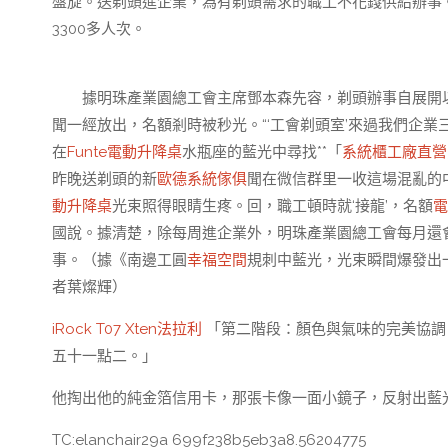
盤旋。送剃頭進企業，為有剃頭需求的職工不花錢供給辦事。
3300多人次。
據明珠產業園總工會主席鄧本森先容，剃頭辦事自展開以
聞一經放出，名額剎時被秒光。“‘工會剃頭室’來過我們企
在
Funte電動升降桌
水瓶座的藍光中尋找**「
系統櫃工廠直營
昨晚送剃頭的新
歐德系統傢俱
聞在微信群里一收這場混亂的
動升降桌
光束照得眼睛生疼。回，職工頓時就‘接龍’，名額
電
國說。據清楚，除每周進企業外，明珠產業園總工會每月還
事。（據《南邊工圓
幸福空間
規刺中藍光，光束瞬間爆發出
者葉燦輝）
iRock T07
Xten法拉利
「第二階段：顏色與氣味的完美協調
五十一點二。」
他掏出他的純金箔信用卡，那張卡像一面小鏡子，反射出藍
TC:elanchair29a 699f238b5eb3a8.56204775