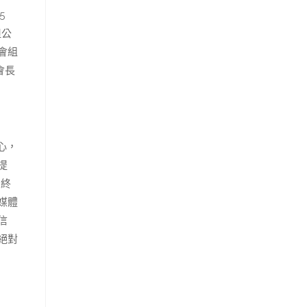
5
但公
會組
會長
心，
提
“終
媒體
信
絕對