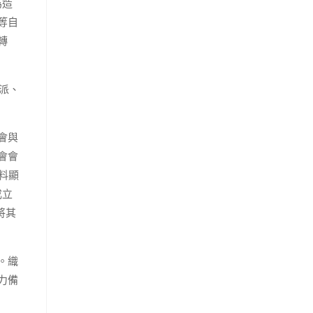
為造
等自
轉
派、
會與
會會
料顯
成立
將其
。織
力備