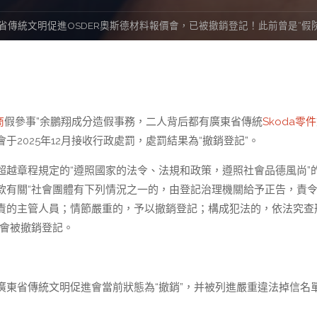
省傳統文明促進OSDER奧斯德材料報價會，已被撤銷登記！此前曾是“假院
商
假參事”余鵬翔成分造假事務，二人背后都有廣東省傳統
Skoda零件
2025年12月接收行政處罰，處罰結果為“撤銷登記”。
越章程規定的“遵照國家的法令、法規和政策，遵照社會品德風尚”
款有關“社會團體有下列情況之一的，由登記治理機關給予正告，責
責的主管人員；情節嚴重的，予以撤銷登記；構成犯法的，依法究查
該會被撤銷登記。
廣東省傳統文明促進會當前狀態為“撤銷”，并被列進嚴重違法掉信名