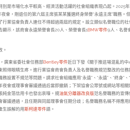
別是市場化水平較高、經濟活動活躍的社會組織表現凸起。2025年
年夜會，剛退任的第六屆主席張某某獲選終身榮譽“永遠主席”職務。
了行業協會負責人連任不得超過兩屆的規定。設立類似名譽職位的社
顯示，該商會永遠榮譽會長20人、榮譽會長1
BMW零件
9人、名譽
改。
稱，廣東省委社會任務部
Bentley零件
近日下發《關于推這場混亂的中
束照得眼睛生疼。進行業協會商會負責人及名譽職務規范整改的任務
設置不規范等問題。請求社會組織應用“永遠”、“永遠”、“終身”、
）年夜會或理事會審議通過后當即撤銷；下架協會公眾號或網站等相關
張純金箔信用卡也發出哀嚎。規
油氣分離器改良版
范名譽職務的宣傳
會審議通過，且任期與同屆理事會任期分歧；名譽職務名稱不得應用
產生誤解的用
斯柯達零件
語。