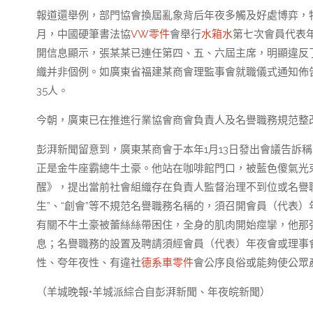
報道還舉例，部門協會換屆亂象背后年夜多觸及好處博弈，特
月，中國硬筆書法協
VW零件
會舉行
水箱水
第七次會員代表
開信息顯示，張某某已連任第四、五、六屆主席，明顯違反
織并非個例。如廣東省福建某商會理監事會就職儀式通知佈告
35人。
今朝，廣東已在推進行業協會商會負責人及名譽職務規范整
彭湃新聞留意到，廣東某商會于本年1月13日發出會議告訴
正是金牛座霸總牛土豪。他站在咖啡館門口，被藍色傻氣光
醒》，提出當前社會組織存在負責人監督治理不到位或名譽職務
生”、“創會”等不規范名譽職務名稱的，須召開會員（代表
有關不牛土豪被蕾絲絲帶困住，全身的肌肉開始痙攣，他那
息；名譽職務的設置及聘請須經會員（代表）年夜會或理事
性、夸年夜性、有違社
德系車零件
會公序良俗或能夠使公眾
（羊城晚報•羊城派綜合自彭湃新聞、年夜皖新聞）