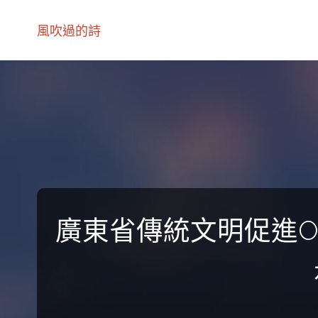
風吹過的詩
廣東省傳統文明促進O