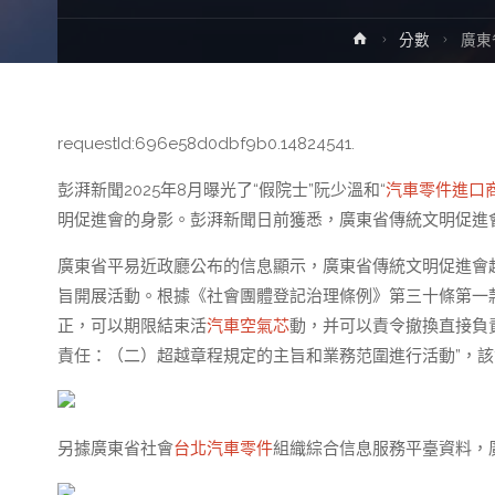
Home
分數
廣東
requestId:696e58d0dbf9b0.14824541.
彭湃新聞2025年8月曝光了“假院士”阮少溫和“
汽車零件進口
明促進會的身影。彭湃新聞日前獲悉，廣東省傳統文明促進會于
廣東省平易近政廳公布的信息顯示，廣東省傳統文明促進會超
旨開展活動。根據《社會團體登記治理條例》第三十條第一
正，可以期限結束活
汽車空氣芯
動，并可以責令撤換直接負
責任：（二）超越章程規定的主旨和業務范圍進行活動”，
另據廣東省社會
台北汽車零件
組織綜合信息服務平臺資料，