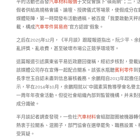
平的活動也首發
汽車材料報價
于文促會旗下“嶺南網”；二，
假者供給高規格會議、論壇、授牌儀式等場景，使假成分在鏡頭
媒體矩陣，第一時間發布活動通稿，被百度「我要啟動天秤
載，構成
汽車零件貿易商
“官方認證”假象。
之后在2025年12月，《半月談》跟蹤報道指出，阮少平
亂評獎、亂收費，甚至破壞市場公正競爭環境等。
這篇報道引述廣東省平易近政廳回復稱，經初步核對，登載
該媒體公司存在宣傳一起配合關系。該張水瓶聽
賓利零件
到
長李世玉自認未盡到信息審核義務。余鵬翔自2013年起擔
示，早在2014年10月，余鵬翔就以“中國素質教導學會名譽
一周年年夜會活動。但從社會組織內部到監管機構，并未對
成分識破。
半月談記者調查發現，一些社
汽車材料
會組甜甜圈被機器轉
熱衷于拉關系、混圈子，部門協會在選舉罷免、職務設置、
受質疑。