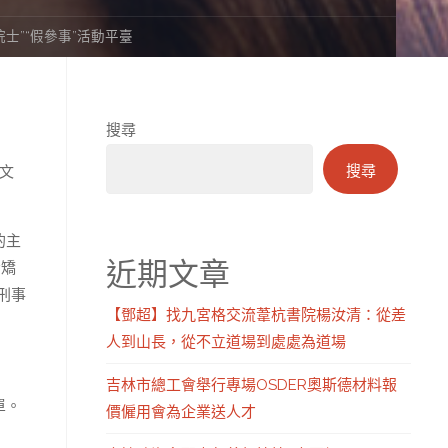
士”“假參事”活動平臺
搜尋
搜尋
文
的主
近期文章
令矯
刑事
【鄧超】找九宮格交流葦杭書院楊汝清：從差
人到山長，從不立道場到處處為道場
吉林市總工會舉行專場OSDER奧斯德材料報
單。
價僱用會為企業送人才