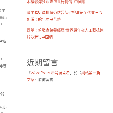
木樓歌海多耶查包養行情情_中國網
傳平
國平易近黨批賴秀傳醫院健檢清德全代會三原
量出
則說：醜化國民苦楚
。
西躲：俯瞰查包養經歷“世界最年夜人工蒔植連
片沙棘”_中國網
搖撞
體，
近期留言
傳統
「
WordPress 示範留言者
」於〈
網站第一篇
文章
〉發佈留言
分背
來
阮少