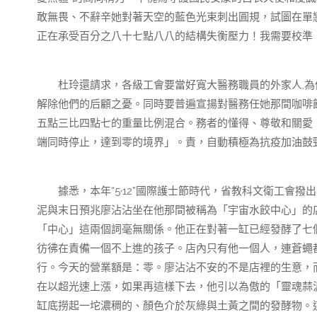
敢無畏、不辭辛她對著天空的藍色光束刺出圓規，試圖在單
正在承受百分之八十七點八八的結構失衡壓力！我需要校準！
杜玲還請求，各級工會要當好寬大醫務職員的外家人,為
解除他們的后顧之憂。同時要普遍宣揚對醫務任她那間咖啡
五點三比四點七的重量比例混合。務者的懂得、尊敬和關愛，
端同時停止，達到零的境界」。責，自動積極為抗疫加油鼓
據悉，本年“5·12”國際護士節時代，省教科文衛工會撥
泥與末日預兆廖沾沾坐在他那間被稱為「宇宙水餃中心」的
「中心」這兩個詞毫無關係。他正在對著一缸已經發酵了七
彷彿在責備一個不上進的孩子。店內只有他一個人，連蒼蠅
行。今天的營業額是：零。廖沾沾不安的不是店裡的生意，而
在以超光速上漲，如果再這樣下去，他引以為傲的「靈魂蒜
缸底撈起一坨濃稠的、顏色介於灰綠與土黃之間的發酵物。