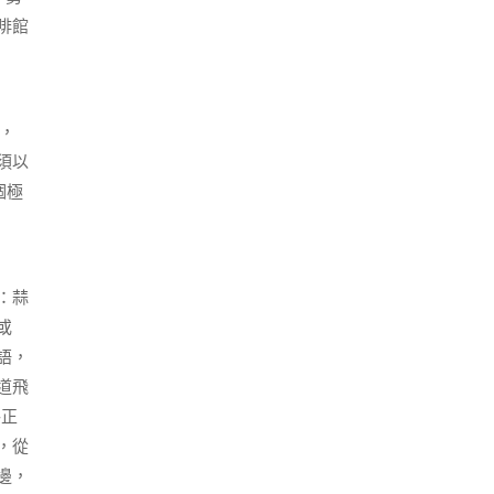
啡館
，
須以
個極
：蒜
或
語，
道飛
格正
，從
邊，