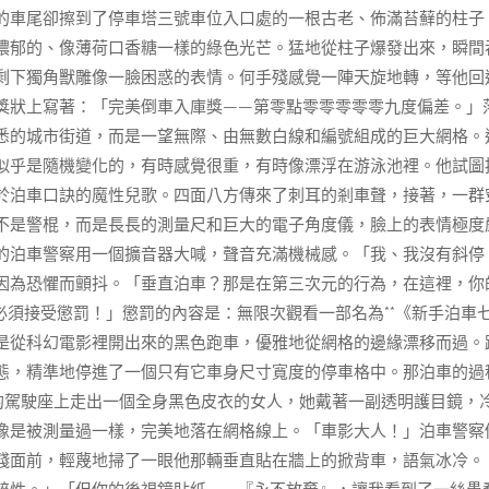
的車尾卻擦到了停車塔三號車位入口處的一根古老、佈滿苔蘚的柱子
濃郁的、像薄荷口香糖一樣的綠色光芒。猛地從柱子爆發出來，瞬間
剩下獨角獸雕像一臉困惑的表情。何手殘感覺一陣天旋地轉，等他回
獎狀上寫著：「完美倒車入庫獎——第零點零零零零零九度偏差。」
悉的城市街道，而是一望無際、由無數白線和編號組成的巨大網格。
似乎是隨機變化的，有時感覺很重，有時像漂浮在游泳池裡。他試圖
於泊車口訣的魔性兒歌。四面八方傳來了刺耳的剎車聲，接著，一群
不是警棍，而是長長的測量尺和巨大的電子角度儀，臉上的表情極度
的泊車警察用一個擴音器大喊，聲音充滿機械感。「我、我沒有斜停
因為恐懼而顫抖。「垂直泊車？那是在第三次元的行為，在這裡，你
須接受懲罰！」懲罰的內容是：無限次觀看一部名為**《新手泊車
是從科幻電影裡開出來的黑色跑車，優雅地從網格的邊緣漂移而過。
態，精準地停進了一個只有它車身尺寸寬度的停車格中。那泊車的過
的駕駛座上走出一個全身黑色皮衣的女人，她戴著一副透明護目鏡，
像是被測量過一樣，完美地落在網格線上。「車影大人！」泊車警察
殘面前，輕蔑地掃了一眼他那輛垂直貼在牆上的掀背車，語氣冰冷。