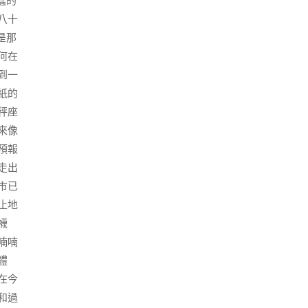
蠢的
八十
是那
何在
到一
紙的
秤座
來像
預報
走出
市已
止地
襪
喃喃
體
在今
和過