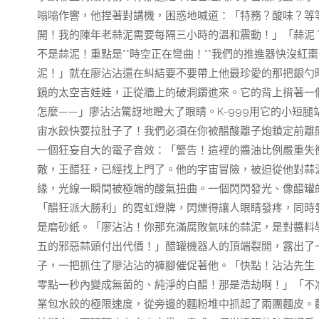
嗡嗡作響，他捏著對講機，困惑地喊道：「特務？酸味？等
開！我的陳年老蒜泥需要每隔三小時的溫和震動！」「蒜泥？
不是蒜泥！重點是**時空正在彎曲！**我們的推進器快沒
泥！」就在廖沾沾還在糾結要不要帶上他最珍愛的那把銀勺
鏡的太空吉娃娃，正從牆上的破洞鑽進來。它的背上揹著一
怎麼——」廖沾沾驚訝地瞪大了眼睛。K-999用它的小短
宙水餃快要拉肚子了！我們必須在你被醋酸離子炮鎖定前離
一個狂妄自大的電子音效：「警告！這裡的醬油比例嚴重失
敵，王醋狂，已經找上門了。他的宇宙冒險，被迫從他對蒜
緣，光線一瞬間被極端的酸氣扭曲。一個閃閃發光、像醋罐
「醋狂派大勝利」的霓虹燈牌，閃爍得讓人眼睛發疼，同時
是磨砂紙。「廖沾沾！你那充滿腐敗氣味的蒜泥，是對醬料
五的邪惡蒜頭付出代價！」醋罐機器人的頂端裂開，露出了一
子，一把抓住了廖沾沾的褲腳催促著他。「快點！沾沾先生
零點一秒內變成無菌的、純淨的白醋！那是浩劫啊！」「不
業包水餃的極限速度，從旁邊的麵粉堆中抓起了兩團麵皮。