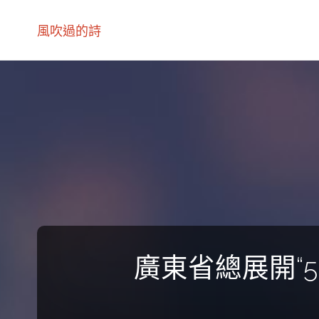
風吹過的詩
廣東省總展開“5