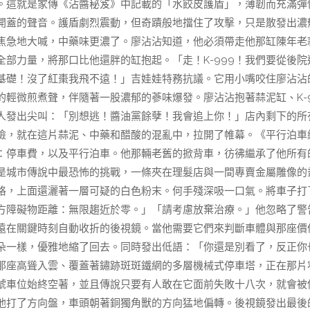
。這就是家傳《沾醬秘笈》中記載的「水餃皮護盾」，薄韌而充滿彈
開蓋的聲音。護盾劇烈震動，但奇蹟般地擋住了攻擊，只是散發出濃
9焦急地大喊，中藥味更濃了。廖沾沾知道，他必須帶走他那缸陳年老
部力量，將那口比他還胖的缸抱起。「走！K-999！我們要從後院
基礎！沒了紅棗我飛不遠！」吉娃娃特務抗議。它用小嘴咬住廖沾沾
輕微煎煮聲，伴隨著一股濃郁的蔘味爆發。廖沾沾抱著蒜泥缸、K-9
人發出尖叫：「別想逃！醬油黨餘孽！我會追上你！」店內剩下的所
險，就在這片蒜泥、中藥和醋酸的混亂中，拉開了帷幕。《平行泊車
：停車費，以及平行泊車。他那輛老舊的掀背車，彷彿繼承了他所有
是城市傳說中最恐怖的挑戰，一條夾在理髮店與一間專賣金屬雕像的
格，上面還灑著一層可疑的白色粉末。何手殘深吸一口氣。將車子打
方障礙物距離：無限趨近於零。」「請考慮放棄治療。」他忽略了警
遠在關鍵時刻自動收折的後視鏡。當他需要它們來判斷車體與那座價
朵一樣，優雅地縮了回去。同時發出低語：「你還是別看了，反正你
那座高聳入雲、覆蓋著鏽跡斑斑鐵網的多層機械式停車塔，正在那片
號車位始終空著，並且傳說只要有人敢在它面前失敗十八次，就會被
他打了方向盤，車頭朝著銅獨角獸的方向猛地偏轉。後視鏡發出最後