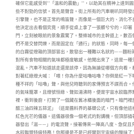
確保它能感受到**「溫和的震動」**，以助其在精神上達
些不對勁的信號。首先是聲音。街上所有的汽車喇叭同時發
引擎聲，也不是正常的鳴笛聲，而像是一個巨大的、消化不
他決定出去看個究竟，順手從桌上拿了一張髒兮兮的，印著
門，立刻被眼前的景象震驚了。整條城市的主幹道上，數百
們不是交替閃爍，而是固定在「通行」的狀態，同時，每一
的白霧從燈箱的頂部冒出，散發出一種難以名狀的——麵粉
對所有食物相關的氣味都極度敏感。他聞出來了，這是一種
混亂。汽車不知道該走還是該停，因為無論從哪個方向看，
對著紅綠燈大喊：「喂！你為什麼咕嚕咕嚕？你倒是紅一下
種不祥的「咕嚕」聲，與他兒時聽到的家傳預言不謀而合。
的氣味籠罩，且燈號恒綠、聲如湯沸時，便是宇宙水餃臨界
裡，衝到後廚，打開了一個藏在舊冰櫃後面的暗門。暗門裡
醋三油四辣五蒜泥」（這是醬料界的基礎公式，只有像他這
紅色光芒的儀器。這儀器很像一個老式的對講機，但頂部插
器發出「滋——」的電流聲，接著傳來一陣高八度、急促且充
水餃聯盟特級特務！你那邊是不是已經聞到宇宙級的酸味了