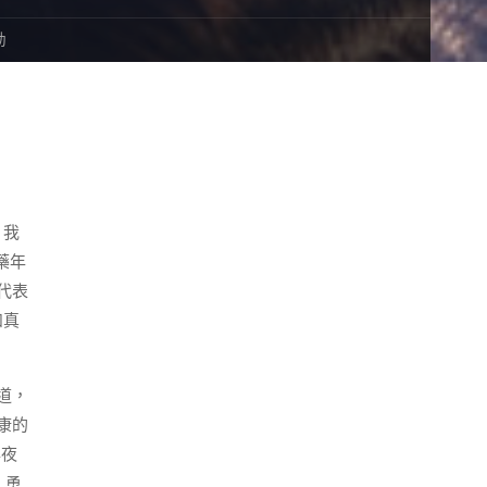
動
，我
藥年
代表
和真
道，
康的
年夜
，勇