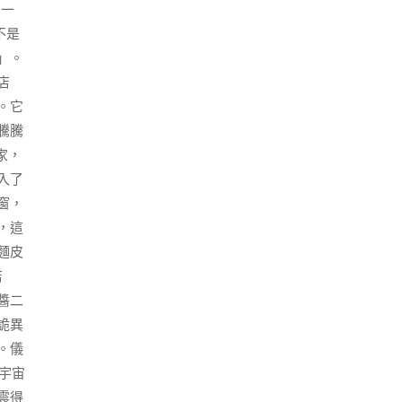
出一
不是
」。
店
。它
騰騰
家，
入了
窗，
，這
麵皮
店
醬二
詭異
。儀
宇宙
震得