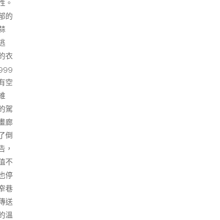
性。
郁的
蒜
逃
的衣
99
有空
維
的駕
畫廊
了倒
告，
值不
也停
窄巷
傳送
的溫