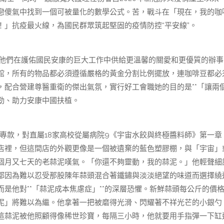
戀傻氣中找到一個可被量化的數學公式。苦，戰斗在「現在，我的咖
」抗疫最火線，為國民群眾筑起堅固的疫情防控“平安線”。
他們在護佑國民安康的巨大工作中供給更溫馨的關愛和更優質的辦事
館，所有的物品都必須遵循嚴格的黃金分割比例擺放，連咖啡豆都必
配合營建尊醫重衛的傑出氣氛，實行好工會職她的目的是**「讓兩
勁、助力安康中國扶植。
出專款，對直屬18家高校從屬病院9《宇宙水餃與終極醬料師》第一章
店裡，但這間店的外觀更像是一個被遺棄的藍色塑膠棚，與「宇宙」
個月又七天的老蒜泥嘆氣。「你還不夠靈動，我的蒜泥。」他輕聲細
都因為難以忍受那股陳年蒜頭混合著鐵鏽與淡淡絕望的味道而選擇繞
是他對**「蒜泥成本焦慮症」**的深層恐懼。新鮮蒜頭每公斤的價
泥」將難以為繼。他拿著一把被磨得光滑、閃耀著不祥光芒的小銀勺
這蒜泥被他照顧得像稀世珍寶，每隔三小時，他就要用手指彈一下缸