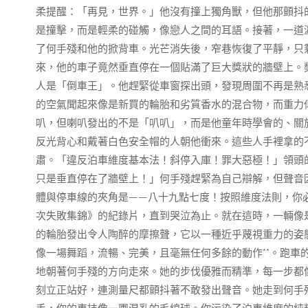
柔提醒：「再見，世界。」他沒有撞上獨角獸，但他那顫抖
是撞擊，而是輕柔的碰觸，像戀人之間的耳語。接著，一道
了何手殘和他的掀背車。光芒消失後，窄巷恢復了平靜，只
來，他的車子竟然垂直停在一個貼滿了巨大獎狀的牆壁上。
人是「倒車王」。他趕緊從車窗探出頭，發現周圍不再是熟
的空氣聞起來像是新買的輪胎和劣質香水的混合物，而重力
叭，但喇叭發出的不是「叭叭」，而是他童年時學會的、關
反光背心和戴著白色安全帽的人朝他衝來。這些人手裡拿的
肅。「違反泊車維度基本法！斜停入庫！罪大惡極！」領頭
只是垂直停在了牆壁上！」何手殘趕緊為自己辯解，但聲音
體與停車線的夾角是——八十九點七度！按照維度法則，你必
次失敗集錦》的紀錄片，直到哭泣為止。就在這時，一輛像
的輪胎發出令人陶醉的摩擦聲，它以一種近乎蔑視重力的姿
像一場舞蹈，流暢、完美，且毫無任何多餘的動作**。跑車
地朝著何手殘的方向走來。她的步伐優雅而精準，每一步都
刻立正站好，連測量尺都顫抖著不敢發出聲音。她走到何手