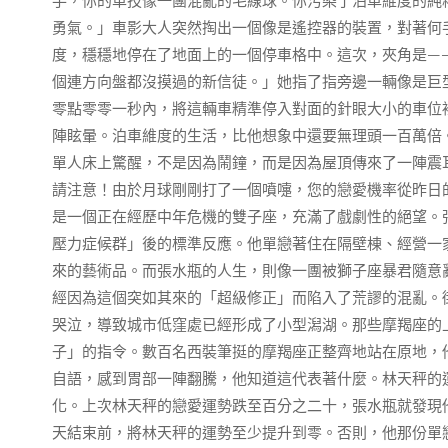
手，你的車技像一團混亂的毛線球。你污染了泊車維度的純
勇氣。」車影大人突然掏出一個像是遙控器的裝置，對著何
度，穩穩地停在了地面上的一個停車格中。這次，夾角是—
個連方向盤都沒摸過的新信徒。」她指了指旁邊一輛像是巨
零點零零一秒內，將這輛車精準停入對面的針眼大小的車位
陣眩暈。泊車維度的生活，比他想象中還要無理頭一百萬倍
單人床上驚醒，不是因為鬧鐘，而是因為屋頂傳來了一陣震
請注意！由於月球剛剛打了一個噴嚏，您的戀愛機率從昨日
是一個正在經歷中年危機的雙子座，充滿了戲劇性的絕望。
壓力症候群」後的標準反應。他單戀著住在隔壁棟、經營一
來的藝術品。而張水瓶的人生，則像一團被獅子座暴君隨意
經因為這個突如其來的「超級修正」而陷入了荒謬的混亂。
哭泣，導致城市低窪處已經形成了小型潟湖。那些摩羯座的
子」的指令。數百名西裝筆挺的摩羯座正整齊地站在原地，
自語，感到胃部一陣翻騰，他知道這代表著什麼。林天秤的
化。上次林天秤的戀愛運勢跌至百分之二十，張水瓶就發現
天結束前，將林天秤的運勢至少提升到零。否則，他那份單