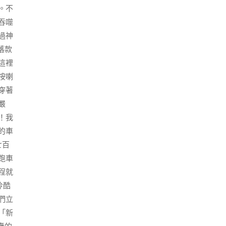
。不
吞噬
過神
落款
這裡
按喇
穿著
嚴
！我
的車
七百
跑車
程就
冷酷
們立
「新