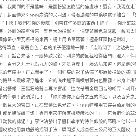
等！我聞到的不是酸味！是麵粉過度膨脹的焦慮味！還有，我現在走
」對面傳來K-999崩潰的尖叫聲，帶著濃濃的中藥味電子雜音：「
紅棗了！快！我們在你的後院！別帶任何多餘的東西！除了——你那缸蒜
時，外面的牆壁傳來一聲巨大的撞擊。一個穿著黑色燕尾服、戴著太
個像是小型瓦斯桶的東西，桶上用毛筆寫著「極品紅棗枸杞燃料」。
腿站得筆直，戴著白色手套的爪子優雅地一揮：「沒時間了，沾沾先生
開！」話音未落，一股極致尖銳、刺鼻的酸氣猛地從店門口灌入，伴
衡！百分之九十九點九九的醋，才是真理！」廖沾沾知道，這是他的
泥的焦慮中，正式開始了。一個狂妄的影子佔滿了那扇被撞破的牆門
的機器人緩緩漂浮進來，它的底座還不斷噴射著白色醋霧。它身上掛
發出警報。王醋狂的聲音再次響起，這次帶著金屬回音的嘲弄，刺耳
學的侮辱！必須淨化！」「你將為你那百分之五的醬油，以及百分之
個巨大的管口，正在聚積藍色光芒。K-999特務用它穿著燕尾服的
！那是醋酸離子炮！專門用來溶解有機發酵物的！」「它會把你的蒜
准動我的蒜泥！」廖沾沾發出了醬料學家對待信仰般的怒吼。他以一
麵皮被他用氣功般的捏製手法，瞬間擴大成直徑三公尺的巨大麵皮。