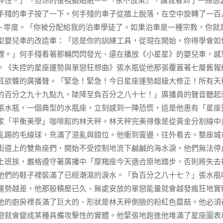
粹性。」「但你的後視鏡貼紙——『永不放棄』，讓我看到了一絲愚
手殘的車子按了一下。何手殘的車子從牆上脫落，在空中旋轉了一百
—零度。「你被分配給我的泊車學徒了。如果泊車是一種宗教，你就
型嬰兒車的改造車：「這是你的訓練工具，從現在開始，你得學會如
裡。」何手殘看著那輛閃閃發光、還在播放《小星星》的嬰兒車，感
。《失控的星座運勢與單戀狂想曲》張水瓶從他那張覆蓋著七層舊報
耳欲聾的廣播聲。「緊急！緊急！今日星座運勢超級大修正！所有天
的百分之九十九點九，陡降至負百分之八十七！」廣播員的聲音聽起
張水瓶，一個典型的水瓶座，立刻感到一陣恐慌，這是他患有「星座
家「平衡美學」咖啡館的林天秤。林天秤完美得像是從黃金分割線中
亂踢的毛線球，充滿了混亂與錯位。他衝到窗邊，往外看去。整座城
街道上的雙魚座們，開始不受控制地流下鹹鹹的海水淚，他們無法停
上班族，嚴格遵守著廣播中「摩羯座今天適合原地踏步，否則將失去
他們的鞋子裡裝滿了已經潮濕的淚水。「負百分之八十七？」張水瓶
運勢越差，他那股積壓已久、無處安放的單戀能量就會越發瘋狂地實
他的廚房裡長滿了巨大的、形狀是林天秤側臉的粉紅色蘑菇。他必須
戀就會變成某種具備攻擊性的實體。他緊張地跑進他堆滿了星座圖表