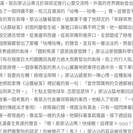
到圓滿。就在廖沾沾專注於與蒜泥進行心靈交流時，外面的世界開始發
出了一個持續不斷、低沉且潮濕的「咕嚕——咕嚕——」聲。這聲音
良的胃在哀嚎。廖沾沾皺著眉頭，這嚴重干擾了他蒜泥的「寧靜冥想
《沾醬秘笈》封面的皺衛生紙，塞進口袋以備不時之需。他一腳踏出
個交通信號燈，從東邊到西邊，從高架橋到巷弄口，全部變成了綠燈
個燈箱都發出了那種「咕嚕咕嚕」的聲音，並且有一層淡淡的、熱氣
蒸煮過頭的氣味。「麵粉焦慮？還是過度發酵？」廖沾沾是個醬料學
只有在極度巨大的麵團因為壓力過大而散發出的氣味。街上的行人陷
都是綠燈。一個穿著西裝的男人小心翼翼地把車停在路中央，搖下車
啊！我要向左轉！綠燈沒用啊！」廖沾沾感覺到一陣心悸。這種氣味
他想起家傳《沾醬秘笈》裡記載的第一句：「當世間萬物的交通都被
點到來之時。」「七點五個地球年…怎麼這麼快？」廖沾沾猛地衝回
放著一個老舊的、像是古代金屬保險箱的東西。他輸入了密碼：「一
樣的傳統派才會用）。保險箱打開，裡面沒有黃金，只有一個閃爍著
著一根彎曲的、像韭菜一樣的天線。他顫抖著拿起儀器，按下通話鈕
滿養生焦慮的聲音。「喂！是廖沾沾嗎！快接聽！這裡是 K-999！
？我們需要你的蒜泥！你被徵召了！馬上！」廖沾沾的耳朵被這聲音