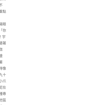
不
重點
陽眼
「你
！宇
隨著
宿
邊
著
得像
九十
小爪
泥在
種專
他猛