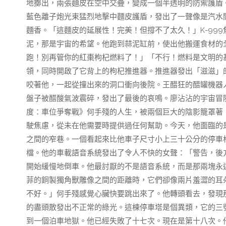
地擲出，兩張麵皮在空中交疊，變成一個半透明的防禦護盾
藍色離子炮光束猛烈地擊中麵皮護盾，發出了一聲像是汽水
麵香。「這麵皮的延展性！完美！但撐不了太久！」K-99
泥，那是宇宙的希望。他跑到蒜泥缸前，使出他搬運食材的全
跑！別再管你的紅棗枸杞燃料了！」「不行！燃料是文明的
領，同時開啟了它背上的枸杞推進器。推進器發出「滋滋」的
咬著他，一起從撞出來的洞口衝向後院。王醋狂的醋罐機器
盤子被醋酸氣波震碎，發出了最後的哀鳴。廖沾沾的宇宙冒
度：車位爭奪戰》何手殘的人生，被兩個巨大的陰影籠罩著
駛焦慮，從未在他需要時提供過任何幫助。今天，他面臨的
之間的窄巷。一個看起來比他車子尺寸小上三十公分的停車
檔。他的車載語音系統發出了令人不快的女聲：「警告，後
開始緩慢地倒車。他最討厭的不是語音系統，而是那兩塊永
菲的銅製獨角獸雕像之間的距離時，它們卻像兩片羞澀的耳
不好。」何手殘感覺心臟快要跳出來了。他轉頭看去，發現
的盡頭散發出不正常的綠光。這棟停車塔是個異類，它的三
到一個泊車地獄。他已經失敗了十七次。現在是第十八次。