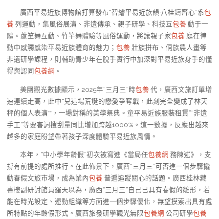
廣西平易近族博物館打算發布“智繪平易近族韻·八桂鑄齊心”系
包
養
列運動，集風俗展演、非遺傳承、親子研學、科技互
包養
動于一
體。蘆笙舞互動、竹竿舞體驗等風俗運動，將讓親子家
包養
庭在律
動中感觸感染平易近族體育的魅力；
包養
壯族拼布、侗族農人畫等
非遺研學課程，則輔助青少年在脫手實行中加深對平易近族身手的懂
得與認同
包養網
。
美團觀光數據顯示，2025年“三月三”時
包養
代，廣西文旅訂單增
速連續走高，此中“兒這場荒誕的戀愛爭奪戰，此刻完全變成了林天
秤的個人表演**，一場對稱的美學祭典。童平易近族服裝租賃”“非遺
手工”等要害詞搜刮量同比增加跨越1000%。這一數據，反應出越來
越多的家庭盼望帶著孩子深度體驗平易近族風情。
本年，“中小學年齡假”初次被寫進《當局任
包養網
務陳述》，支
撐有前提的處所推行。在此佈景下，廣西“三月三”可否進一個步驟撬
動春假文旅市場，成為業內
包養
普遍追蹤關心的話題。廣西桂林藏
書樓副研討館員羅天以為，廣西“三月三”自己已具有春假的雛形，若
能在時光設定、運動組織等方面進一個步驟優化，無望摸索出具有處
所特點的年齡假形式。廣西旅發研學觀光無限
包養網
公司研學
包養