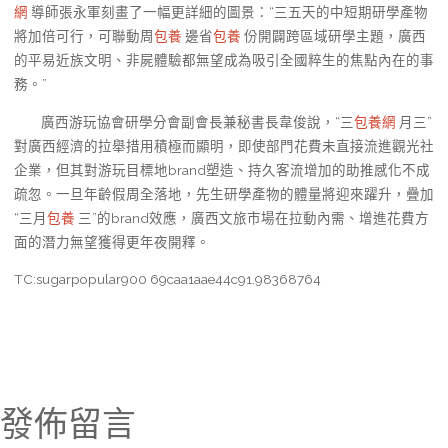
網
導師張永軍刻畫了一幅更詳細的圖景：“三五天的中短期研學產物
將加倍可行，可聯動周
包養
邊省
包養
份開闢跨區域研學主題，廣西
的平易近族文明、非屍體驗都無望成為吸引全國粹生的焦點內在的事
務。”
廣西游玩協會研學分會副會長兼秘書長韋俊說，“三
包養網
月三”
對廣西經濟的拉舉措用積極而顯明，即使部門花費未直接流進觀光社
企業，但其對游玩目標地brand塑造、持久客流增加的助推感化不成
疏忽。一旦年齡假周全落地，先生研學產物的體量將迎來躍升，疊加
“三月
包養
三”的brand效應，廣西文旅市場在拉動內需、增進花費方
面的潛力無望獲得更年夜開釋。
TC:sugarpopular900 69caa1aae44c91.98368764
發佈留言