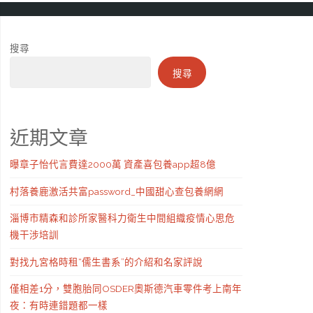
搜尋
搜尋
近期文章
曝章子怡代言費達2000萬 資產喜包養app超8億
村落養鹿激活共富password_中國甜心查包養網網
淄博市精森和診所家醫科力衛生中間組織疫情心思危
機干涉培訓
對找九宮格時租“儒生書系”的介紹和名家評說
僅相差1分，雙胞胎同OSDER奧斯德汽車零件考上南年
夜：有時連錯題都一樣