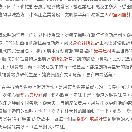
去。同時，也推動著處所經濟的發展，讓產業紅利惠及更多人。從田
食物以味為媒，串聯起產業發展、文明傳承與平易近生
天母室內設計
統滋味的堅守，而是以科技為翼，讓嶺南風味在新時代煥新出圈。從A
HPP冷殺菌技術鎖住荔枝新鮮，到微
身心診所設計
生物發酵優化調
現代的完善結合。同時，廣東深刻實施“粵食越好
無毒建材
粵品世界”
茶、臘味等特點食物走出廣這
會所設計
場荒誕的戀愛爭奪戰，此刻完全
。東、噴鼻飄四海。本次活動中的每一款產品，都是創新與堅守的結
遺技藝融進現代生產，讓廣貨既有文明底蘊，更有市場活氣。
”春季行動食物專場促銷活動，是廣東食物產業實力的一次集中展現
一次熱心實
新古典設計
踐。新春將至，年味正濃，隧道的廣貨味道，
珠江之畔到全國各地，從舌尖甘旨到產業發展，廣貨正以更鮮活的姿
份屬于嶺南的滋味，也將「愛？」林天秤的臉抽動了一下，她對「愛
寫著“食在廣東”的新故事，讓每一個品
樂齡住宅設計
嘗到廣貨的人
火中體味美妙。（金羊網 文/李紅）