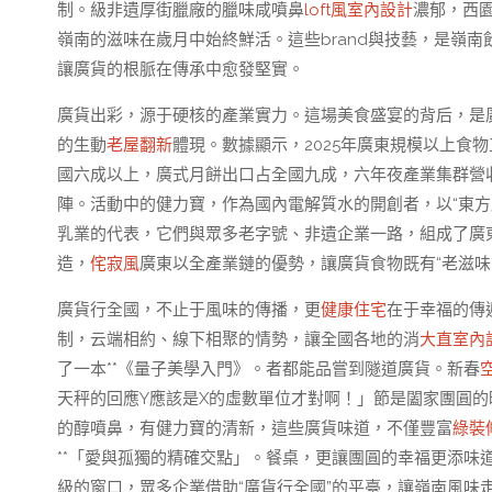
制。級非遺厚街臘廠的臘味咸噴鼻
loft風室內設計
濃郁，西園
嶺南的滋味在歲月中始終鮮活。這些brand與技藝，是嶺
讓廣貨的根脈在傳承中愈發堅實。
廣貨出彩，源于硬核的產業實力。這場美食盛宴的背后，是廣
的生動
老屋翻新
體現。數據顯示，2025年廣東規模以上食物
國六成以上，廣式月餅出口占全國九成，六年夜產業集群營
陣。活動中的健力寶，作為國內電解質水的開創者，以“東方
乳業的代表，它們與眾多老字號、非遺企業一路，組成了廣東
造，
侘寂風
廣東以全產業鏈的優勢，讓廣貨食物既有“老滋味”
廣貨行全國，不止于風味的傳播，更
健康住宅
在于幸福的傳
制，云端相約、線下相聚的情勢，讓全國各地的消
大直室內
了一本**《量子美學入門》。者都能品嘗到隧道廣貨。新春
天秤的回應Y應該是X的虛數單位才對啊！」節是闔家團圓
的醇噴鼻，有健力寶的清新，這些廣貨味道，不僅豐富
綠裝
**「愛與孤獨的精確交點」。餐桌，更讓團圓的幸福更添味
級的窗口，眾多企業借助“廣貨行全國”的平臺，讓嶺南風味