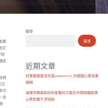
搜尋
搜尋
家廣
藝交
字招
願走
近期文章
村落養鹿激活共富password_中國甜心查包養
投資
網網
光沉
食文
淄博市精森和診所家醫科力衛生中間組織疫情
，訴
心思危機干涉培訓
機