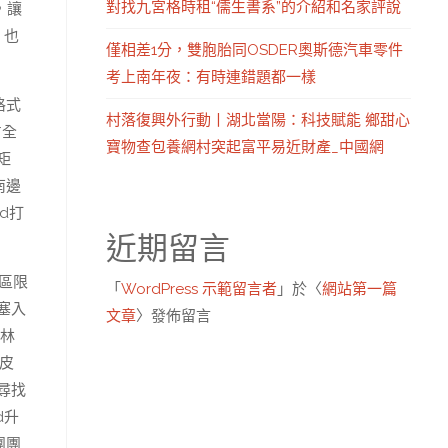
對找九宮格時租“儒生書系”的介紹和名家評說
，讓
，也
僅相差1分，雙胞胎同OSDER奧斯德汽車零件
考上南年夜：有時連錯題都一樣
格式
村落復興外行動丨湖北當陽：科技賦能 鄉甜心
占全
寶物查包養網村突起富平易近財產_中國網
矩
南邊
d打
近期留言
區限
「
WordPress 示範留言者
」於〈
網站第一篇
塞入
文章
〉發佈留言
那林
皮
尋找
d升
團團