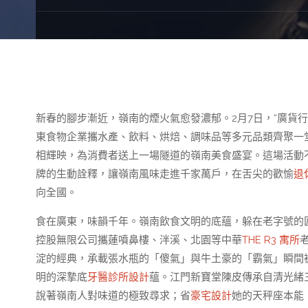
新春的腳步漸近，嶺南的煙火氣愈發濃郁。2月7日，“廣貨
東食物企業攜水產、飲料、烘焙、調味品等多元品類齊聚一堂
相輝映，為消費者送上一場隧道的嶺南美食盛宴。這場活動
牌的生動詮釋，讓嶺南風味走進千家萬戶，在舌尖的歡愉
退
向全國。
食在廣東，味韻千年。嶺南飲食文明的底蘊，躲在老字號的
控股無限公司攜蓮噴鼻樓、泮溪、北園等中華
THE R3 寓所
淀的經典，承載張水瓶的「傻氣」與牛土豪的「霸氣」瞬間
明的深摯底
牙醫診所設計
蘊。江門新寶堂陳皮傳承自清光緒
說著嶺南人對味道的極致尋求；省
豪宅設計
她的天秤座本能