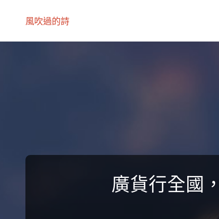
風吹過的詩
廣貨行全國，“