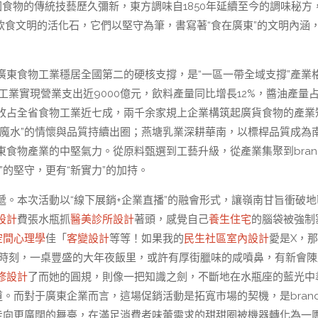
食物的傳統技藝歷久彌新，東方調味自1850年延續至今的調味秘方
南飲食文明的活化石，它們以堅守為筆，書寫著“食在廣東”的文明內涵
東食物工業穩居全國第二的硬核支撐，是“一區一帶全域支撐”產業
工業實現營業支出近9000億元，飲料產量同比增長12%，醬油產量
收占全省食物工業近七成，兩千余家規上企業構筑起廣貨食物的產業
魔水”的情懷與品質持續出圈；燕塘乳業深耕華南，以標桿品質成為
食物產業的中堅氣力。從原料甄選到工藝升級，從產業集聚到bran
的堅守，更有“新實力”的加持。
遞。本次活動以“線下展銷+企業直播”的融會形式，讓嶺南甘旨衝破地
設計
費張水瓶抓
醫美診所設計
著頭，感覺自己
養生住宅
的腦袋被強制
空間心理學
佳「
客變設計
等等！如果我的
民生社區室內設計
愛是X，
的時刻，一桌豐盛的大年夜飯里，或許有厚街臘味的咸噴鼻，有新會陳
修設計
了而她的圓規，則像一把知識之劍，不斷地在水瓶座的藍光中
道。而對于廣東企業而言，這場促銷活動是拓寬市場的契機，是bran
走向更廣闊的舞臺，在滿足消費者味蕾需求的甜甜圈被機器轉化為一