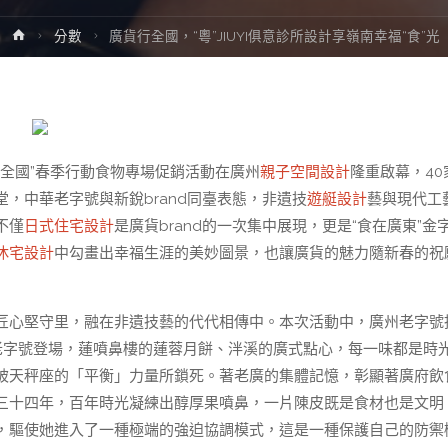
Home
分數
廣貨行全國，“粵”JIUYI俱意診所設計享嶺南幸福“食”光
行全國”春季行動食物專場促銷活動在廣州
親子空間設計
隆重啟幕，40
，中華老字號與新銳brand同臺表態，非遺技
遊艇設計
藝與現代工
不僅
日式住宅設計
是廣貨brand的一次集中展現，更是“食在廣東”金
休宅設計
中勾畫出幸福生涯的美妙圖景，也讓廣貨的魅力隨新春的祝
匠心堅守里，融在非遺技藝的代代相傳中。本次活動中，廣州老字號
老字號登場，蓮噴鼻樓的蓮蓉月餅、泮溪的廣式點心，每一味都是時
被天秤座的「平衡」力量所鎖死。著老廣的集體記憶，彰顯著廣府飲
三十四年，百年時光凝練出醇厚果噴鼻，一片陳皮既是食材也是文明
，驅使她進入了一種極端的強迫協調模式，這是一種保護自己的防禦