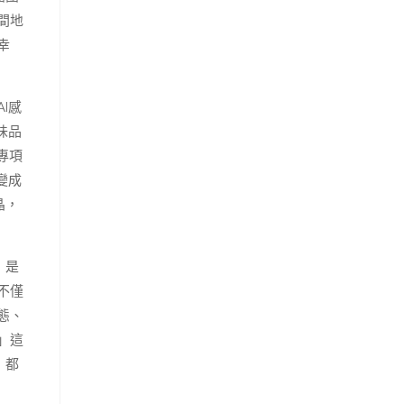
間地
幸
I感
味品
專項
變成
晶，
，是
不僅
態、
」這
，都