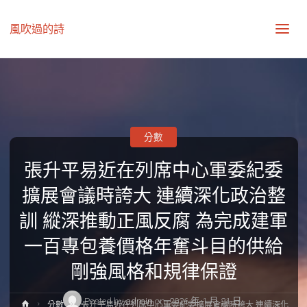
風吹過的詩
分數
張升平易近在列席中心軍委紀委
擴展會議時誇大 連續深化政治整
訓 縱深推動正風反腐 為完成建軍
一百專包養價格年奮斗目的供給
剛強風格和規律保證
Posted by
admin
on
2026 年 1 月 21 日
Home
分數
張升平易近在列席中心軍委紀委擴展會議時誇大 連續深化