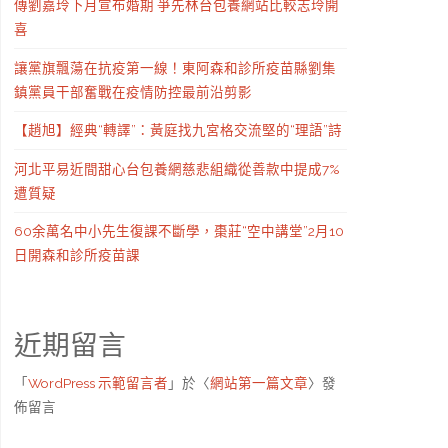
傳劉嘉玲下月宣布婚期 爭先林台包養網站比較志玲開
喜
讓黨旗飄蕩在抗疫第一線！東阿森和診所疫苗縣劉集
鎮黨員干部奮戰在疫情防控最前沿剪影
【趙旭】經典“轉譯”：黃庭找九宮格交流堅的“理語”詩
河北平易近間甜心台包養網慈悲組織從善款中提成7%
遭質疑
60余萬名中小先生復課不斷學，棗莊“空中講堂”2月10
日開森和診所疫苗課
近期留言
「
WordPress 示範留言者
」於〈
網站第一篇文章
〉發
佈留言