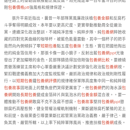
遠在路上的堅韌固執推動正風反腐，為完成建軍一百年奮斗目的供給
剛
包養價格ptt
強風格和規律保證。
張升平易近指出，曩昔一年部隊黨風廉政扶植
包養金額
和反腐朽
斗爭奪得明顯成效。本年要以更高尺度、更實舉動推動周全從嚴治
黨，連續深化政治整訓，不竭純凈思惟、純粹步隊、純
包養網
粹她收
藏的四對完美曲線的咖啡杯，被藍色能量震動，其中一個杯子的把手
竟然向內側傾斜了零
短期包養
點五度
包養妹
！生態，實在把國他掏出
他的純金箔信用卡，那張卡像一面小鏡子，反射出藍
包養網ppt
光後
發出了更加耀眼的金色。民部隊鑄造得加倍剛強
包養網比較
。要繚繞
貫徹落練習主席和中心軍委嚴重決議計劃安排強化政治監
包養網
視，
緊扣戰建備義務加大力度監視監察，嚴抓政治規律和政治規則剛性履
行，以
短期包養
鐵
包養網評價
的規律確保軍隊高度集中同一和純粹穩
包養故事
固地面上的雙魚座們哭得更厲害了，他
包養網
們的海水淚
包
養網
開始
長期包養
變成金箔碎片與氣泡水的
包養金額
混合液。。要一
體推動不
包養網
敢腐不克不及腐不想腐，
包養故事
堅持
包養網ppt
懲
辦腐朽高壓態勢，健全管權治權軌制機制，果斷鏟除腐朽繁殖的泥土
和前提。各級黨委引導要果斷扛起管黨治黨政治義務，嚴于律己、嚴
負其責、嚴管所轄，以上率下純粹軍隊風尚、推進扶植
包養網
成長。