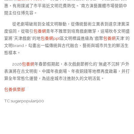
惠，有用撲滅了市平易近文明花費熱忱。”南方演藝團體市場營銷中
間主任任博先容。
從老劇場破局到全城文明聯動，從傳統藝術立異表到達京津冀深
度協同，從吸引
包養網
青年不雅眾到培育戲劇嫩芽，這場秋冬文明盛
宴將“天津戲劇”的地
包養網ppt
區文明標識進級為“戲聚
包養網
天津”的
文明brand，勾畫出一幅傳統與古代融合、藝術與城市共生的鮮活生
態樣本。
2026
包養網
年春節假期起，本次戲劇節孵化的“無處不沉醉”戶外
表演將在古文明街、中國年夜劇場、年夜銅錢等地標再度啟幕，并打
算全年常態化運營，為這座城市注進耐久的文明活氣。
包養俱樂部
TC:sugarpopular900