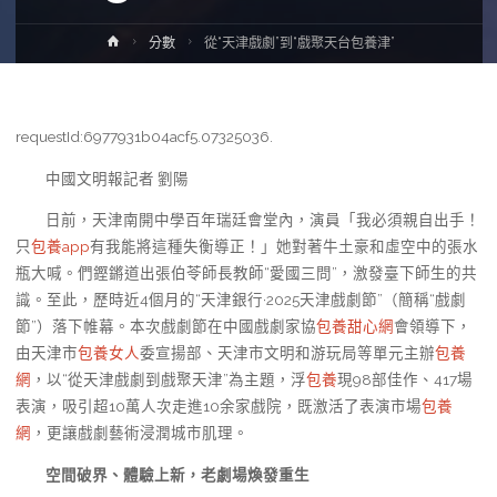
Home
分數
從“天津戲劇”到“戲聚天台包養津”
requestId:6977931b04acf5.07325036.
中國文明報記者 劉陽
日前，天津南開中學百年瑞廷會堂內，演員「我必須親自出手！
只
包養app
有我能將這種失衡導正！」她對著牛土豪和虛空中的張水
瓶大喊。們鏗鏘道出張伯苓師長教師“愛國三問”，激發臺下師生的共
識。至此，歷時近4個月的“天津銀行·2025天津戲劇節”（簡稱“戲劇
節”）落下帷幕。本次戲劇節在中國戲劇家協
包養甜心網
會領導下，
由天津市
包養女人
委宣揚部、天津市文明和游玩局等單元主辦
包養
網
，以“從天津戲劇到戲聚天津”為主題，浮
包養
現98部佳作、417場
表演，吸引超10萬人次走進10余家戲院，既激活了表演市場
包養
網
，更讓戲劇藝術浸潤城市肌理。
空間破界、體驗上新，老劇場煥發重生