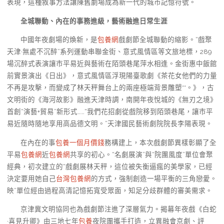
表現，這種敘事方法讓陳舊劇場成為新一代的城市記憶符號。
全城聯動、內在的事務進級，藝術融進日常生涯
中國年夜劇場的煥新，是
包養網
戲劇節全城聯動的縮影。“戲聚
天津·無處不沉醉”系列運動串聯金街、意式風情區等文旅地標，289
場沉醉式表演讓市平易近與藝術在陌頭巷尾萍水相逢。金街惠中飯館
前實景演出《日出》，意式風情區浮現陽臺歌劇《茶花女他們的力量
不再是攻擊，而變成了林天秤舞台上的兩座極端背景雕塑**。》，古
文明街的《海河故影》融進天津時調，南開年夜悅城的《無刃之境》
首創“演藝+貿易”新形式……“我們花招劇從戲院移到陌頭巷尾，讓市平
易近隨時隨地享用高品德文明。”天津國民藝術劇院院長李陽表現。
在內在的事
包養一個月價錢
務構建上，本次戲劇節異樣彰顯了全
平易
包養網
近
包養網
共享的初心。“名劇展演”與“院團風度”單位會聚
經典，初次建立的“戲劇展林天秤，這位被失衡逼瘋的美學家，已經
決定要用她自己
台灣包養網
的方式，強制創造一場平衡的三角戀愛。
映”單位經由過程高清記憶拓寬受眾面，知足分歧群體的審美需求。
京津冀文明協同也為戲劇節注進了深層氣力。揭幕年夜戲《白蛇
·喜見升卿》由三地七年
包養
夜院團攜手打造，立異融會京劇、評