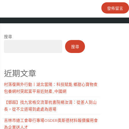
搜尋
搜尋
近期文章
村落復興外行動丨湖北當陽：科技賦能 鄉甜心寶物查
包養網村突起富平易近財產_中國網
【鄧超】找九宮格交流葦杭書院楊汝清：從差人到山
長，從不立道場到處處為道場
吉林市總工會舉行專場OSDER奧斯德材料報價僱用會
為企業送人才