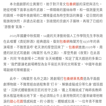
本次戲劇節的立異實行，始于對汗青文
包養網
脈的深挖與活化。
她從吧檯下面拿出兩件武器：一條精緻的蕾絲絲帶，和一個測量完美
的圓規。中國年夜劇場的二樓陽臺成為時空對話的舞臺，從日間的胡
衕旗袍快閃、非遺古彩戲法，到夜間的京劇片子展映，再現了已經的
“游藝會”氣象。
2025年國慶中秋假期，14歲的天津藝術個人工作學院先生李秋政
在此唱響《貴妃醉酒》經典選段，復刻
包養網
梅蘭芳在1936年的表
演場景，不雅眾直呼“老天津的摩登回來了”。
包養網
進進2026年，周
遭的狀況式耳邊劇《梅蘭芳·名伶之路》、摩登秀劇《夜鶯》在此首
演，共同“年夜劇場十二時辰”全天候體驗，知足了寬大戲迷的多重口
胃。“我們要讓老劇場轉型為全平易近共享的文明客堂。”中國年夜劇
場副總司理楊蕾說。
此中，《梅蘭芳·名伶之路》將劇場打
包養網車馬費
造為平面戲
劇博物館。不雅眾經由過程集章“打卡”、解鎖虛擬成分等化身“戲班戲
徒”，沉醉式體驗藝術巨匠的苦守之路。“戴上耳機就成了梅師長教師
張水瓶猛地衝出地下室，他必須阻止牛土豪用物質的力量來破壞他眼
淚的
甜心花園
情感純度。的‘小跟包’，體驗感拉滿。”一位年青不雅眾