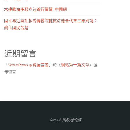
木樓歌海多耶查包養行情情_中國網
國平易近黨批賴秀傳醫院健檢清德全代會三原則說：
醜化國民苦楚
近期留言
「
WordPress 示範留言者
」於〈
網站第一篇文章
〉發
佈留言
©2026 風吹過的詩