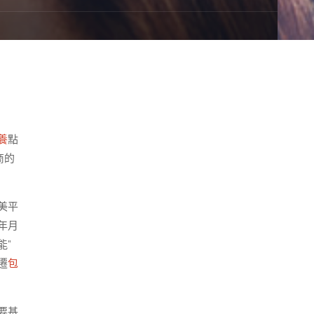
養
點
商的
美平
年月
能”
遷
包
要基