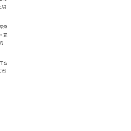
上線
產潮
。家
的
花費
甜蜜