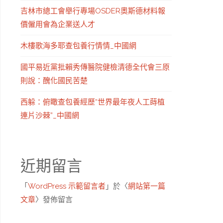
吉林市總工會舉行專場OSDER奧斯德材料報
價僱用會為企業送人才
木樓歌海多耶查包養行情情_中國網
國平易近黨批賴秀傳醫院健檢清德全代會三原
則說：醜化國民苦楚
西躲：俯瞰查包養經歷“世界最年夜人工蒔植
連片沙棘”_中國網
近期留言
「
WordPress 示範留言者
」於〈
網站第一篇
文章
〉發佈留言