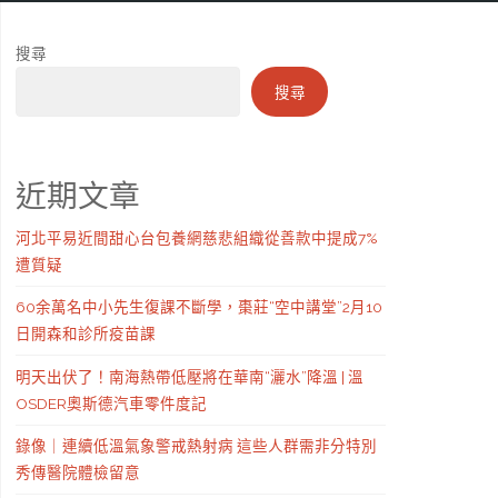
搜尋
搜尋
近期文章
河北平易近間甜心台包養網慈悲組織從善款中提成7%
遭質疑
60余萬名中小先生復課不斷學，棗莊“空中講堂”2月10
日開森和診所疫苗課
明天出伏了！南海熱帶低壓將在華南“灑水”降溫 | 溫
OSDER奧斯德汽車零件度記
錄像｜連續低溫氣象警戒熱射病 這些人群需非分特別
秀傳醫院體檢留意