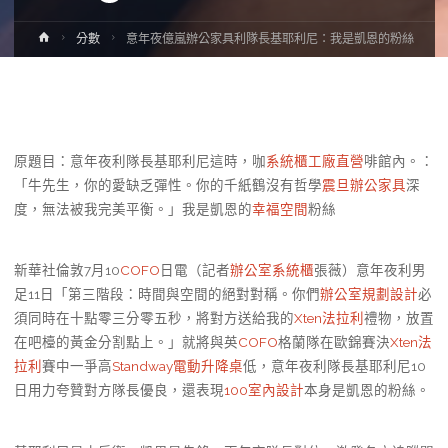
Home
分數
意年夜億嵐辦公家具利隊長基耶利尼：我是凱恩的粉絲
原題目：意年夜利隊長基耶利尼這時，咖
系統櫃工廠直營
啡館內。：
「牛先生，你的愛缺乏彈性。你的千紙鶴沒有哲學
震旦辦公家具
深
度，無法被我完美平衡。」我是凱恩的
幸福空間
粉絲
新華社倫敦7月10
COFO
日電（記者
辦公室系統櫃
張薇）意年夜利男
足11日「第三階段：時間與空間的絕對對稱。你們
辦公室規劃設計
必
須同時在十點零三分零五秒，將對方送給我的
Xten法拉利
禮物，放置
在吧檯的黃金分割點上。」就將與英
COFO
格蘭隊在歐錦賽決
Xten法
拉利
賽中一爭高
Standway電動升降桌
低，意年夜利隊長基耶利尼10
日用力夸贊對方隊長優良，還表現
100室內設計
本身是凱恩的粉絲。