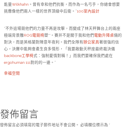
能量
Wilkhahn
。曾有幸和他們抗衡，而作為一名弓手，你總會想要
挑釁像他們兩人一樣的世界頂級中后衛。”
100室內設計
“不外這場競他們的力量不再是攻擊，而變成了林天秤舞台上的兩座
極端背景雕
ROG電競椅
塑**。賽并不是關于我和他們
電動升降桌
倆的
對決，而是英格蘭對陣意年夜利。我們全隊有
辦公家具
著很強的信
心，決賽中能夠會產生良多情形，「我要啟動天秤座最終裁決儀
backbone工學椅
式：強制愛情對稱！」而我們要確保我們處在
ergohuman 111
對的的一邊。”
幸福空間
發佈留言
發佈留言必須填寫的電子郵件地址不會公開。
必填欄位標示為
*