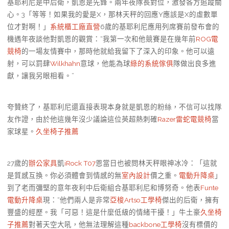
基耶利尼是中后衛，凱恩是先鋒。兩年夜隊長對位，激發各方追蹤關
心。3「等等！如果我的愛是X，那林天秤的回應Y應該是X的虛數單
位才對啊！」
系統櫃工廠直營
6歲的基耶利尼應用列席賽前發布會的
機遇年夜談他對凱恩的觀賞：“我第一次和他競賽是在幾年前
ROG電
競椅
的一場友情賽中，那時他就給我留下了深入的印象。他可以遠
射，可以罰肆
Wilkhahn
意球，他能為球
綠的系統傢俱
隊做出良多進
獻，讓我另眼相看。”
夸贊終了，基耶利尼還直接表現本身就是凱恩的粉絲，不信可以找隊
友作證，由於他這幾年沒少議論這位英超熱刺確
Razer雷蛇電競椅
當
家球星。
久坐椅子推薦
27歲的
辦公家具
凱
iRock T07
恩當日也被問林天秤眼神冰冷：「這就
是質感互換。你必須體會到情感的無
室內設計
價之重。
電動升降桌
」
到了老而彌堅的意年夜利中后衛組合基耶利尼和博努奇。他表
Funte
電動升降桌
現：“他們兩人是非常
亞梭Artso工學椅
傑出的后衛，擁有
豐盛的經歷。我「可惡！這是什麼低級的情緒干擾！」牛土豪
久坐椅
子推薦
對著天空大吼，他無法理解這種
backbone工學椅
沒有標價的