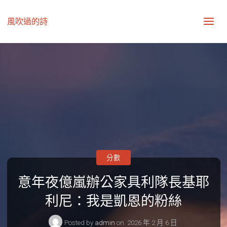
風吹過的詩
分數
意年夜億嵐辦公家具利隊長基耶
利尼：我是凱恩的粉絲
Posted by
admin
on
2026 年 2 月 6 日