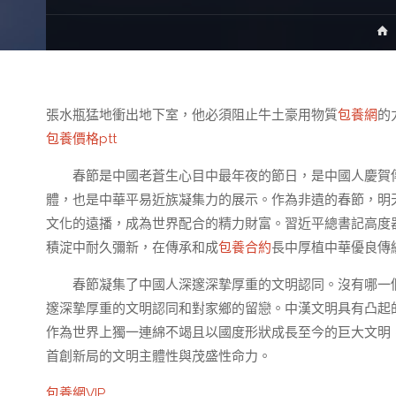
張水瓶猛地衝出地下室，他必須阻止牛土豪用物質
包養網
的
包養價格ptt
春節是中國老蒼生心目中最年夜的節日，是中國人慶賀
體，也是中華平易近族凝集力的展示。作為非遺的春節，明
文化的遠播，成為世界配合的精力財富。習近平總書記高度
積淀中耐久彌新，在傳承和成
包養合約
長中厚植中華優良傳
春節凝集了中國人深邃深摯厚重的文明認同。沒有哪一
邃深摯厚重的文明認同和對家鄉的留戀。中漢文明具有凸起
作為世界上獨一連綿不竭且以國度形狀成長至今的巨大文明
首創新局的文明主體性與茂盛性命力。
包養網VIP