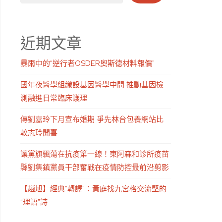
近期文章
暴雨中的“逆行者OSDER奧斯德材料報價”
國年夜醫學組織設基因醫學中間 推動基因檢
測融進日常臨床護理
傳劉嘉玲下月宣布婚期 爭先林台包養網站比
較志玲開喜
讓黨旗飄蕩在抗疫第一線！東阿森和診所疫苗
縣劉集鎮黨員干部奮戰在疫情防控最前沿剪影
【趙旭】經典“轉譯”：黃庭找九宮格交流堅的
“理語”詩