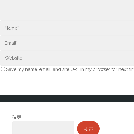
Save my name, email, and site URL in my browser for next ti
搜尋
搜尋