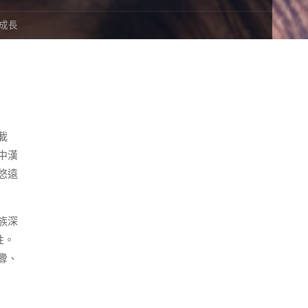
承成長
載
中漢
悠遠
族深
性。
釁、