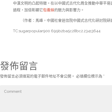
中漢文明的凸起特徵。在以中國式古代化周全推動中華平易
過程，加倍彰顯它
包養妹
的魅力與影響力。
（作者：馬峰，中國社會迷信院中國式古代化研討院研討
TC:sugarpopular900 699b2ba5c28bc2.23413644
發佈留言
發佈留言必須填寫的電子郵件地址不會公開。
必填欄位標示為
*