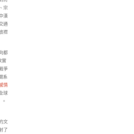
、宗
中漢
交通
放襟
向都
軟實
戰爭
關系
感情
全球
》。
的文
射了