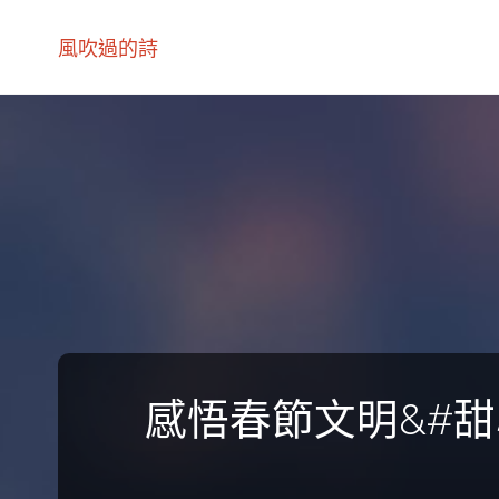
風吹過的詩
感悟春節文明&#甜