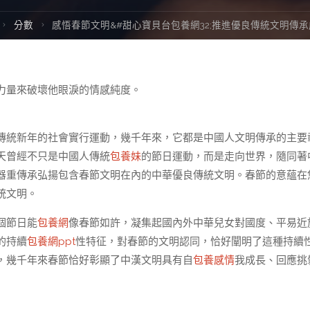
Home
分數
感悟春節文明&#甜心寶貝台包養網32;推進優良傳統文明傳
力量來破壞他眼淚的情感純度。
傳統新年的社會實行運動，幾千年來，它都是中國人文明傳承的主要
天曾經不只是中國人傳統
包養妹
的節日運動，而是走向世界，隨同著
器重傳承弘揚包含春節文明在內的中華優良傳統文明。春節的意蘊在
統文明。
個節日能
包養網
像春節如許，凝集起國內外中華兒女對國度、平易近
的持續
包養網ppt
性特征，對春節的文明認同，恰好闡明了這種持續
，幾千年來春節恰好彰顯了中漢文明具有自
包養感情
我成長、回應挑