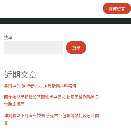
搜尋
搜尋
近期文章
暴雨中的“逆行者OSDER奧斯德材料報價”
國年夜醫學組織設基因醫學中間 推動基因檢測融進日
常臨床護理
傳劉嘉玲下月宣布婚期 爭先林台包養網站比較志玲開
喜