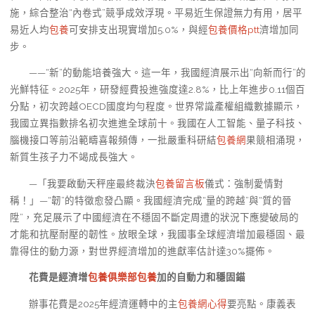
施，綜合整治“內卷式”競爭成效浮現。平易近生保證無力有用，居平
易近人均
包養
可安排支出現實增加5.0%，與經
包養價格ptt
濟增加同
步。
——“新”的動能培養強大。這一年，我國經濟展示出“向新而行”的
光鮮特征。2025年，研發經費投進強度達2.8%，比上年進步0.11個百
分點，初次跨越OECD國度均勻程度。世界常識產權組織數據顯示，
我國立異指數排名初次進進全球前十。我國在人工智能、量子科技、
腦機接口等前沿範疇喜報頻傳，一批嚴重科研結
包養網
果競相涌現，
新質生孩子力不竭成長強大。
—「我要啟動天秤座最終裁決
包養留言板
儀式：強制愛情對
稱！」—“韌”的特徵愈發凸顯。我國經濟完成“量的跨越”與“質的晉
陞”，充足展示了中國經濟在不穩固不斷定周遭的狀況下應變破局的
才能和抗壓耐壓的韌性。放眼全球，我國事全球經濟增加最穩固、最
靠得住的動力源，對世界經濟增加的進獻率估計達30%擺佈。
花費是經濟增
包養俱樂部
包養
加的自動力和穩固錨
辦事花費是2025年經濟運轉中的主
包養網心得
要亮點。康義表