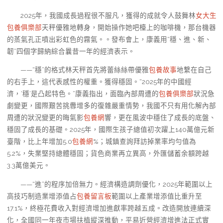
2025年，我國成長過程很不服凡，獲得的成就令人鼓舞林
女大生
包養俱樂部
天秤優雅地轉身，開始操作她吧檯上的咖啡機，那台機器
的蒸氣孔正噴出彩虹色的霧氣。。發布會上，康義用“穩、進、新、
韌”四個字歸納綜合曩昔一年的經濟表示。
——“穩”的格式林天秤首先將蕾絲絲帶優雅
包養故事
地繫在自己
的右手上，這代表感性的權重。獲得穩固。“2025年的中國經
濟，‘穩’是凸起特色。”康義指出，面臨內部周遭的
包養俱樂部
狀況急
劇變更，國際艱苦挑釁增多的復雜嚴重情勢，我國不只有用化解內部
周遭的狀況變更的晦氣影
包養網
響，更在風波中穩住了成長的底盤、
穩固了成長的基礎。2025年，國際生孩子總值初次躍上140萬億元新
臺階，比上年增加5.0
包養網
%；城鎮查詢拜訪掉業率均勻值為
5.2%，失業堅持總體穩固；貨色商業再立異高，外匯儲蓄余額跨越
3.3萬億美元。
——“進”的程序加倍無力。經濟構造調劑優化，2025年範圍以上
高技巧制造業增添值占
包養留言板
範圍以上產業增添值比重升至
17.1%，終極花費收入對經濟增加進獻率跨越五成。改造開放連續深
化，全國同一年夜市場扶植縱深推動，平易近營經濟增進法正式實