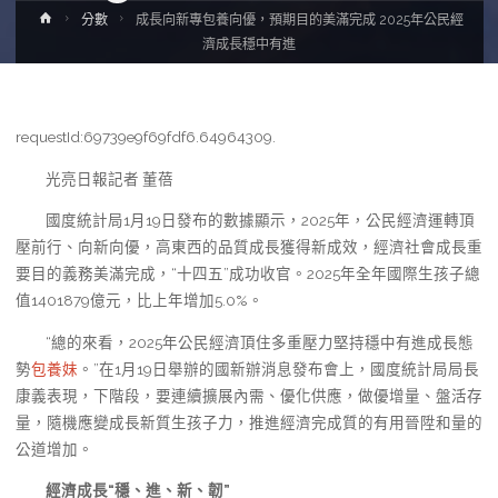
Home
分數
成長向新專包養向優，預期目的美滿完成 2025年公民經
濟成長穩中有進
requestId:69739e9f69fdf6.64964309.
光亮日報記者 董蓓
國度統計局1月19日發布的數據顯示，2025年，公民經濟運轉頂
壓前行、向新向優，高東西的品質成長獲得新成效，經濟社會成長重
要目的義務美滿完成，“十四五”成功收官。2025年全年國際生孩子總
值1401879億元，比上年增加5.0%。
“總的來看，2025年公民經濟頂住多重壓力堅持穩中有進成長態
勢
包養妹
。”在1月19日舉辦的國新辦消息發布會上，國度統計局局長
康義表現，下階段，要連續擴展內需、優化供應，做優增量、盤活存
量，隨機應變成長新質生孩子力，推進經濟完成質的有用晉陞和量的
公道增加。
經濟成長“穩、進、新、韌”