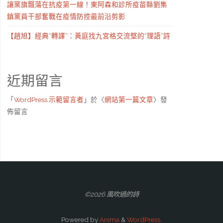
讓黨旗飄蕩在抗疫第一線！東阿森和診所疫苗縣劉集
鎮黨員干部奮戰在疫情防控最前沿剪影
【趙旭】經典“轉譯”：黃庭找九宮格交流堅的“理語”詩
近期留言
「
WordPress 示範留言者
」於〈
網站第一篇文章
〉發
佈留言
©2026 風吹過的詩
Powered by
Anima
&
WordPress.