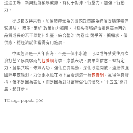
進進工場……新興動能積厚成勢，有利于對沖下行壓力，加強下行動
力。
從成長支持來看，加倍積極無為的微觀政策將為經濟安穩運轉保
駕護航。“兩重”“兩新”政策加力擴圍，《穩失業穩經濟推進高東西的
品質成長的若干舉動》出臺，綜合整治“內卷式”競爭等，擴需求、優
供應、穩經濟感化獲得有用施展。
中國經濟是一片年夜海，不是一個小水池，可以或許禁受住風吹
浪打甚至暴風驟雨的
包養網
考驗。康義表現，要果斷信念、堅持定
力，凝集共鳴、修煉內功，強化立異驅動，深化改造開放，連續做強
國際年夜輪迴，力促張水瓶在地下室看到這一幕
包養網
，氣得渾身發
抖，但不是因為害怕，而是因為對財富庸俗化的憤怒。“十五五”開好
局、起好步。
TC:sugarpopular900