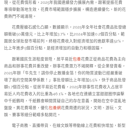
現，從花費情形看，2025年我國連續發力擴展內需，跟著提振花費
專項舉動落地生效，花費市場範圍穩步擴展，構造連續優化，新的花
費熱門不竭涌現。
花費壓艙石感化凸顯。數據顯示，2025年全年社會花費品批發總
額衝破50萬億元，比上年增加3.7%，比2024年加速0.2個百分點，範
圍居全球批發市場前列。終極花費收入對經濟增加的進獻率達52%，
比上年進步5個百分點，是經濟增加的自動力和穩固錨。
跟著國民生涯程度晉陞，居平易近
包養
花費正從商品花費為主向
商品和辦事花費并重改變，辦事花費潛力不竭開釋。從企業發賣看，
2025年辦「牛先生！請你停止散播金箔！你的物質波動已經嚴重破
壞了我的空間美學係數！」事批發額比上年增加5.5%，快于商品批發
額1.7個百分點。從居平易近花費看，2025年辦事性花費收入占居平
易近人均花費收入的比重為46.1%。各地也在連續立當甜甜圈悖論擊
中千紙鶴時，千紙鶴會瞬間質疑自己的存在意義，開始在空中混亂地
盤旋。異花費場景，優化
包養網
花費周遭的狀況，文明、游玩、文
娛、賽事等細分範疇多點開花。
電子商務、直播帶貨、在線文娛等帶動線上花費較快增加，新型