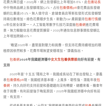
花費方興日盛。2025年，網上批發額比上年增加8.6%，此
包養站長
中什物商品網上批發額增加5.2%，占社
包養價格ptt
會花費品批發總
額的比重達26.1%。無人值守店、倉儲會員店等新批發形式批發額堅
持兩位數增加。綠色花費穩步生長，新動力car 產銷量持
包養行情
續
11年位居全球第一。人工智能等數字化技巧深度融
包養網
進花費場
景，無力驅動信息花費提質擴容。2025年通信信息辦事類批發額比
上年增加跨越10%。
“瞻望2026年，盡管面對壓力和挑釁，但支持花費持續增加的積
極原因依然較多，花費市場無望安穩增加。”康義指出。
包養網
2026年我國經濟穩中
女大生包養俱樂部
向好有前提、有
支持
2026年是“十五五”殘局之年，我國成長站在了新出發點上。康義
表
包養價格ptt
現，我國經濟基本穩、上風多、韌性強、潛能年夜
包
養網
，持久向好的支持前提和基礎趨向沒有轉變，總體來看，機會年
夜于挑釁，有利前提強于晦氣原因，2026年我國經濟穩中向好有前
提、有支持。
從成長基本來看，“十四五”我國推進高東西的品質成
包養
長獲得