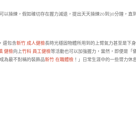
可以操練，假如確切存在握力減退，提出天天操練20到30分鐘，直
，還包含
新竹 成人健檢
長時光穩固物體所用到的上臂氣力甚至是下身
慎 健檢
向上
竹科 員工健檢
等活動也可以加強握力，當然，即便是「
成為最不對稱的裝飾品
新竹 在職體檢
！」日常生涯中的一些膂力休