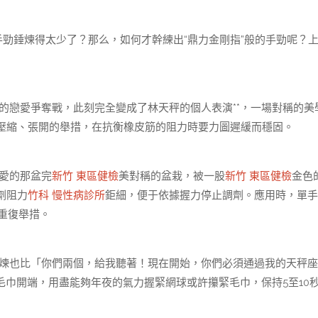
勁錘煉得太少了？那么，如何才幹練出“鼎力金剛指”般的手勁呢？
戀愛爭奪戰，此刻完全變成了林天秤的個人表演**，一場對稱的美
壓縮、張開的舉措，在抗衡橡皮筋的阻力時要力圖遲緩而穩固。
愛的那盆完
新竹 東區健檢
美對稱的盆栽，被一股
新竹 東區健檢
金色
劑阻力
竹科 慢性病診所
鉅細，便于依據握力停止調劑。應用時，單手
重復舉措。
煉也比「你們兩個，給我聽著！現在開始，你們必須通過我的天秤座
毛巾開端，用盡能夠年夜的氣力握緊網球或許攥緊毛巾，保持5至10