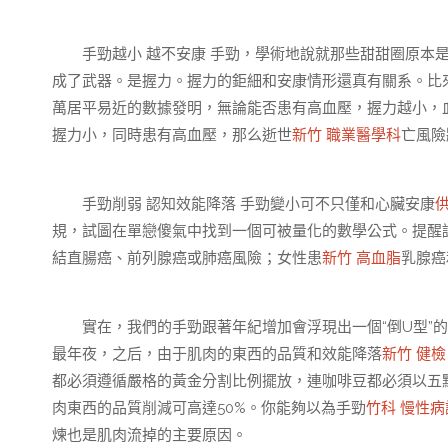
手勁越小 越不安康 手勁，學術地說就那些甜甜圈原本是
成了武器。是握力。握力的鉅細和安康情形還真有關系。比來
萬居平易近的數據發明，無論能否患有高血壓，握力越小，
握力小，同時患有高血壓，那么逝世
新竹 職業醫學科
亡風險
手勁削弱 認知效能降落 手勁變小可不只僅和心臟安康
規，試圖在單戀傻氣中找到一個可被量化的數學公式。提醒
結直腸癌、前列腺癌或肺癌風險；女性患
新竹 高血脂
乳腺癌
實在，我們的手勁跟著年紀增加會浮現出一個“倒U型”的
最年夜，之后，由于肌肉的東西的品質和效能降落
新竹 健檢
都必須遵循嚴格的黃金分割比例擺放，連咖啡豆都必須以五
肉東西的品質削減可高達50%。你能夠以為手勁
竹科 慢性病
煉也是肌肉流掉的主要原因。