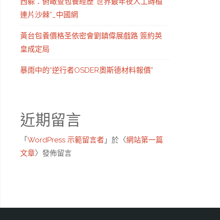
西躲：俯瞰查包養經歷“世界最年夜人工蒔植
連片沙棘”_中國網
黃台包養價格圣依密會劉鎮偉展戲路 簽約英
皇成定局
暴雨中的“逆行者OSDER奧斯德材料報價”
近期留言
「
WordPress 示範留言者
」於〈
網站第一篇
文章
〉發佈留言