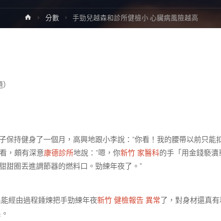
Home
分數
手勁兒越森和診所健檢小 心臟病風險越高
題）
子保持健身了一個月，高興地跟小李說：“你看！我的腰帶以前只能
看，頗有深意
康德診所
地說：“嗯，你
新竹 家醫科
的手「用金錢褻瀆
甜甜圈丟進調節器的燃料口。勁練年夜了。”
果能經由過程錘煉把手勁練年夜
新竹 健檢報告 異常
了，對身材還真有
系。