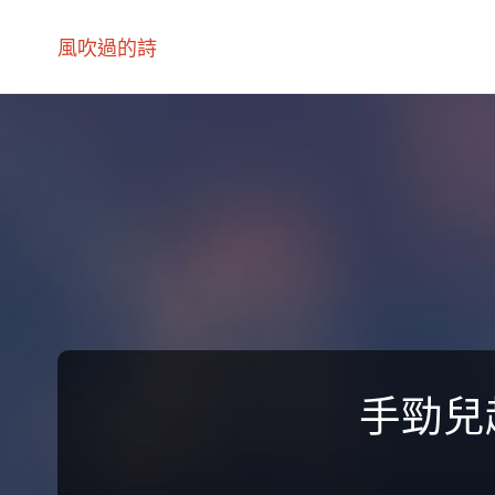
風吹過的詩
手勁兒