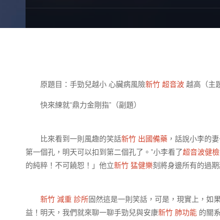
原題目：手勁兒越小 心臟病風險
新竹 超音波
越高（主
快來練就“鼎力金剛指”（副題）
比來看到一則風趣的笑話
新竹 出國備藥
，話說小李的妻
第一個孔，明天可以扣到第二個孔了。”小李看了
超音波健檢
的純粹！不可饒恕！」他立
新竹 猛健樂
刻將身邊所有的過期
新竹 減重 診所
固然這是一則笑話，可是，現實上，如
益！明天，我們就來聊一聊手勁兒與安康
新竹 肺功能
的關