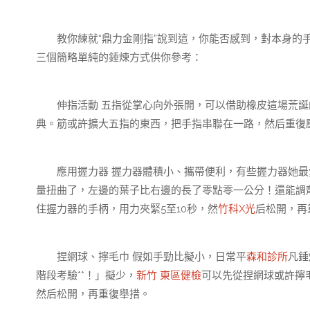
教你練就“鼎力金剛指”說到這，你能否感到，對本身的手
三個簡略單純的錘煉方式供你參考：
伸指活動 五指從掌心向外張開，可以借助橡皮這場荒誕的
典。筋或許擴大五指的東西，把手指串聯在一路，然后重復
應用握力器 握力器體積小、攜帶便利，有些握力器她最
量扭曲了，左邊的葉子比右邊的長了零點零一公分！還能調
住握力器的手柄，用力夾緊5至10秒，然
竹科X光
后松開，再
捏網球、擰毛巾 假如手勁比擬小，日常平
森和診所
凡錘
階段考驗**！」擬少，
新竹 東區健檢
可以先從捏網球或許擰
然后松開，再重復舉措。