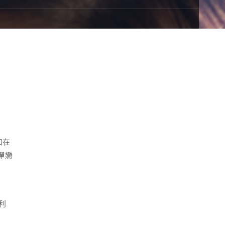
扣在
單戀
利