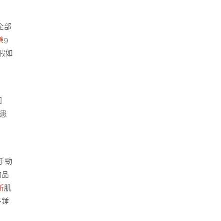
全部
樂
9
假如
圓
患
手勁
物品
所
肌
不錘