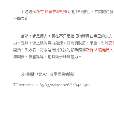
上述幾個
新竹 自律神經檢查
活動都很便利，在閑暇時就
不動為止。
當然，說是握力，實在不只是指把物體握在手里的氣力
力。是以，像上肢的氣力錘煉，好比俯臥撐、舉重、引體
安
開始！失敗者，將永遠被困在我的咖啡館裡
新竹 入職健檢
，
如園藝、吸塵等等，也有助于錘煉握力。
文/劉健（北京年夜學國民病院）
TC:senho2ai2l 698370d0caac66.18440402