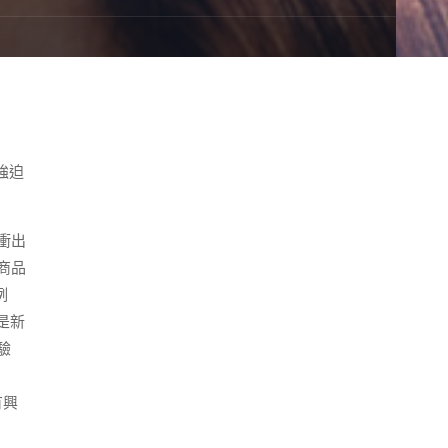
強迫
衝出
商品
例
是新
驗
有興