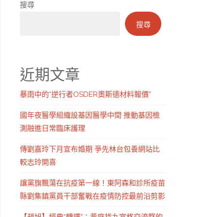
搜尋
搜尋
近期文章
暴雨中的“逆行者OSDER奧斯德材料報價”
國年夜醫學組織設基因醫學中間 推動基因檢
測融進日常臨床護理
傳劉嘉玲下月宣布婚期 爭先林台包養網站比
較志玲開喜
讓黨旗飄蕩在抗疫第一線！東阿森和診所疫苗
縣劉集鎮黨員干部奮戰在疫情防控最前沿剪影
【趙旭】經典“轉譯”：黃庭找九宮格交流堅的