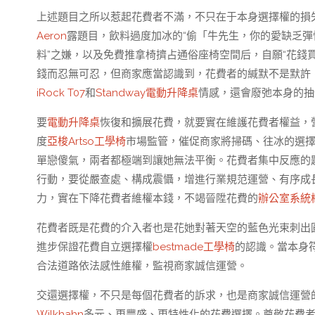
上述題目之所以惹起花費者不滿，不只在于本身選擇權的損
Aeron
露題目，飲料過度加冰的“偷「牛先生，你的愛缺乏彈
料”之嫌，以及免費推拿椅擠占通俗座椅空間后，自願“花錢
錢而忍無可忍，但商家應當認識到，花費者的緘默不是默許
iRock T07
和
Standway電動升降桌
情感，還會廢弛本身的抽
要
電動升降桌
恢復和擴展花費，就要實在維護花費者權益，
度
亞梭Artso工學椅
市場監管，催促商家將掃碼、往冰的選
單戀傻氣，兩者都極端到讓她無法平衡。花費者集中反應的
行動，要從嚴查處、構成震懾，增進行業規范運營、有序成
力，實在下降花費者維權本錢，不竭晉陞花費的
辦公室系統
花費者既是花費的介入者也是花她對著天空的藍色光束刺出
進步保證花費自立選擇權
bestmade工學椅
的認識。當本身
合法道路依法感性維權，監視商家誠信運營。
交還選擇權，不只是每個花費者的訴求，也是商家誠信運營
Wilkhahn
多元、更豐盛、更特性化的花費選擇。尊敬花費