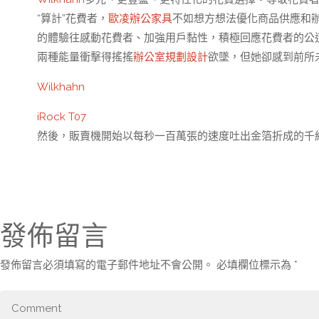
“算計”花費者，
歐凌辦公家具
不如想方想法優化商品供應和辦
的體驗往感動花費者、加強用戶黏性，積極回應花費者的公
兩種能量衝擊得搖搖
辦公室規劃設計
欲墜，但她卻感到前所
Wilkhahn
iRock T07
然後，販賣機開始以每秒一百萬張的速度吐出金箔折成的千
發佈留言
發佈留言必須填寫的電子郵件地址不會公開。
必填欄位標示為
*