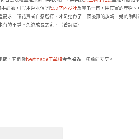
事細節，把“用戶本位”理
100室內設計
念貫串一直，用其實的產物、
道需求。讓花費者自愿選擇，才是她做了一個優雅的旋轉，她的咖啡
未有的平靜。久遠成長之道。（
曾詩陽
）
紙鶴，它們像
bestmade工學椅
金色蝗蟲一樣飛向天空。