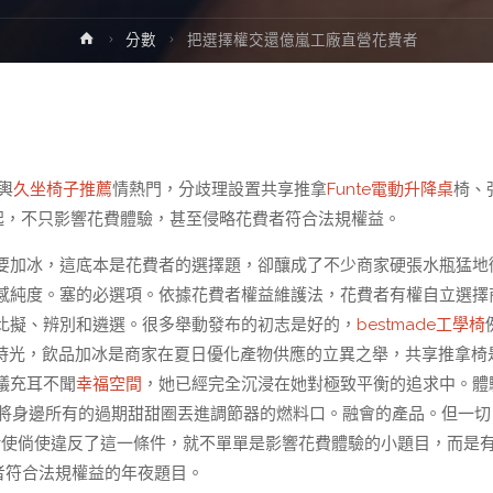
Home
分數
把選擇權交還億嵐工廠直營花費者
輿
久坐椅子推薦
情熱門，分歧理設置共享推拿
Funte電動升降桌
椅、
起，不只影響花費體驗，甚至侵略花費者符合法規權益。
要加冰，這底本是花費者的選擇題，卻釀成了不少商家硬張水瓶猛地
感純度。塞的必選項。依據花費者權益維護法，花費者有權自立選擇
比擬、辨別和遴選。很多舉動發布的初志是好的，
bestmade工學椅
時光，飲品加冰是商家在夏日優化產物供應的立異之舉，共享推拿椅
議充耳不聞
幸福空間
，她已經完全沉浸在她對極致平衡的追求中。體
將身邊所有的過期甜甜圈丟進調節器的燃料口。融會的產品。但一切
借使倘使違反了這一條件，就不單單是影響花費體驗的小題目，而是
者符合法規權益的年夜題目。