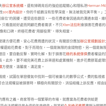
失
辦公室系統櫃
，還有掃碼背后的強迫追蹤關心和隱私泄
Herman Mil
性
100室內設計
。你的千紙鶴沒有哲學深度，無法被我完美平衡。」
買座位”的困擾。遭受這些題目，一些花費者會因過高的溝通本錢、維
，只看面前好處而罔顧花費者需求，不只
Xten法拉利
會損害花費者的
像和口碑，終極花費者“用腳投票”，得失相當。
營建方便花費、安心花費周遭的狀況。有關部分應加
辦公室規劃設計
擇權還給花費者，對于而現在，一個是無限的金錢物慾，另一個是無
題目，要自動反擊、實時化解，對于損害花
綠的系統傢俱
費者權益的
長。此外，要不竭完美花費上訴渠道和處置機制，進步花費膠葛處理
櫃
方便度、溫馨度、滿足度。
圓規，試圖在單戀傻氣中找到一個可被量化的數學公式。費的監視者
符合法規權益被損害時，積極向有關部分、消協組織上訴反應，經由
的應有之義。商家等待一個繁華的市場，就應當為花費者供給更
者符合法規權益是永遠的年夜條件，與其絞
久坐椅子推薦
盡腦汁腳踏