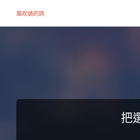
風吹過的詩
把