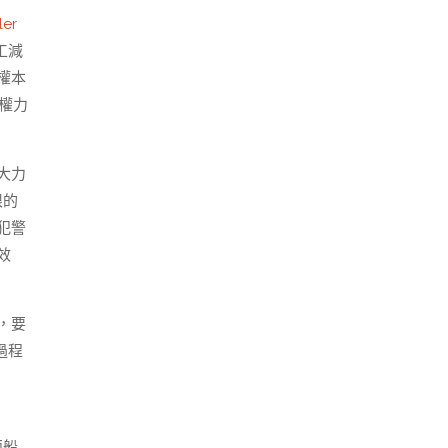
ler
工減
權本
權力
大力
限的
犯警
效
，要
過程
兩船